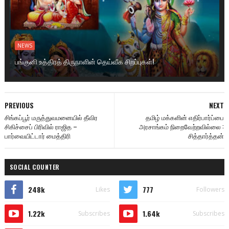
NEWS
பங்குனி உத்திரத் திருநாளின் தெய்வீக சிறப்புகள்!
PREVIOUS
NEXT
சிங்கப்பூர் மருத்துவமனையில் தீவிர
தமிழ் மக்களின் எதிர்பார்ப்பை
சிகிச்சைப் பிரிவில் ராஜித –
அரசாங்கம் நிறைவேற்றவில்லை :
பார்வையிட்டார் மைத்திரி
சித்தார்த்தன்
SOCIAL COUNTER
248k
777
Likes
Followers
1.22k
1.64k
Subscribes
Subscribes