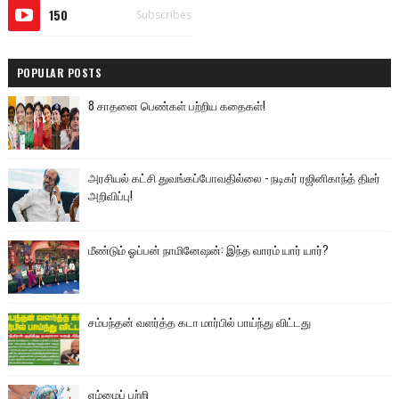
150
Subscribes
POPULAR POSTS
8 சாதனை பெண்கள் பற்றிய கதைகள்!
அரசியல் கட்சி துவங்கப்போவதில்லை - நடிகர் ரஜினிகாந்த் திடீர்
அறிவிப்பு!
மீண்டும் ஓப்பன் நாமினேஷன்: இந்த வாரம் யார் யார்?
சம்பந்தன் வளர்த்த கடா மார்பில் பாய்ந்து விட்டது
எம்மைப் பற்றி