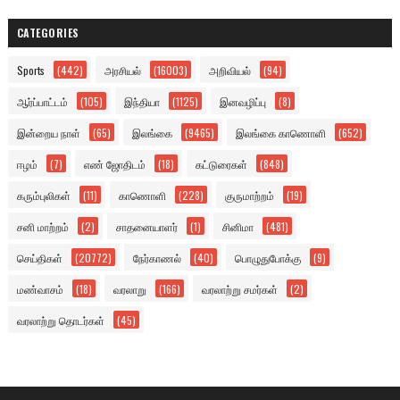
CATEGORIES
Sports
(442)
அரசியல்
(16003)
அறிவியல்
(94)
ஆர்ப்பாட்டம்
(105)
இந்தியா
(1125)
இனவழிப்பு
(8)
இன்றைய நாள்
(65)
இலங்கை
(9465)
இலங்கை காணொளி
(652)
ஈழம்
(7)
எண் ஜோதிடம்
(18)
கட்டுரைகள்
(848)
கரும்புலிகள்
(11)
காணொளி
(228)
குருமாற்றம்
(19)
சனி மாற்றம்
(2)
சாதனையாளர்
(1)
சினிமா
(481)
செய்திகள்
(20772)
நேர்காணல்
(40)
பொழுதுபோக்கு
(9)
மண்வாசம்
(18)
வரலாறு
(166)
வரலாற்று சமர்கள்
(2)
வரலாற்று தொடர்கள்
(45)