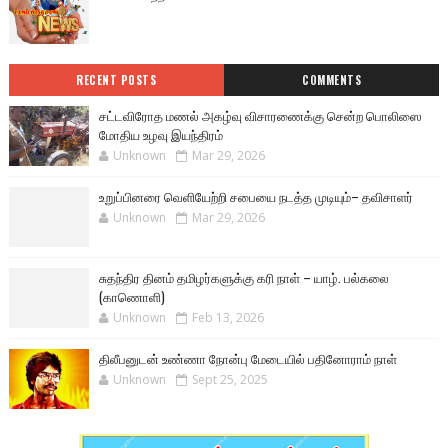
RECENT POSTS
COMMENTS
சட்டவிரோத மணல் அகழ்வு விசாரணைக்கு சென்ற பொலிஸை
மோதிய உழவு இயந்திரம்
Unknown
Mar 29, 2026
உறுப்பினரை வெளியேற்றி சபையை நடத்த முடியும்– தவிசாளர்
Unknown
Mar 29, 2026
சுதந்திர தினம் தமிழர்களுக்கு கரி நாள் – யாழ். பல்கலை
(காணொளி)
Unknown
Feb 13, 2026
திலீபனுடன் உண்ணா நோன்பு மேடையில் பதினோராம் நாள்
Unknown
Sept 25, 2025