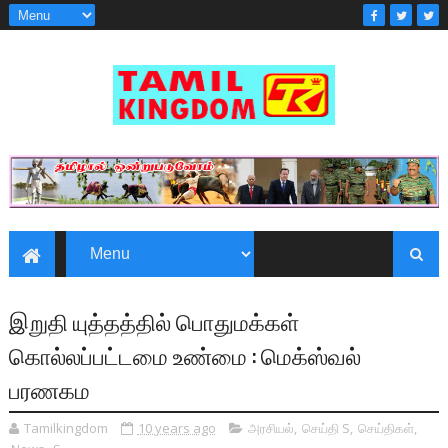
இறுதி யுத்தத்தில் பொதுமக்கள்
கொல்லப்பட்டமை உண்மை : மெக்ஸ்வல்
பரணகம
Tamilkingdom
10 years ago
அரசியல்
,
செய்தி S
,
செய்திகள்
,