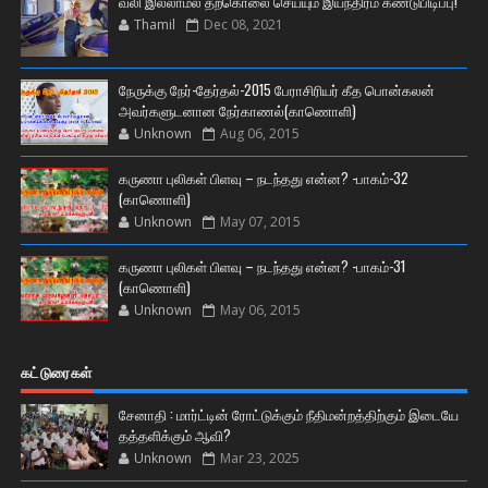
வலி இல்லாமல் தற்கொலை செய்யும் இயந்திரம் கண்டுபிடிப்பு!
Thamil
Dec 08, 2021
நேருக்கு நேர்-தேர்தல்-2015 பேராசிரியர் கீத பொன்கலன்
அவர்களுடனான நேர்காணல்(காணொளி)
Unknown
Aug 06, 2015
கருணா புலிகள் பிளவு – நடந்தது என்ன? -பாகம்-32
(காணொளி)
Unknown
May 07, 2015
கருணா புலிகள் பிளவு – நடந்தது என்ன? -பாகம்-31
(காணொளி)
Unknown
May 06, 2015
கட்டுரைகள்
சேனாதி : மார்ட்டின் ரோட்டுக்கும் நீதிமன்றத்திற்கும் இடையே
தத்தளிக்கும் ஆவி?
Unknown
Mar 23, 2025