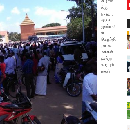
பேரணி
க்கு
நல்லூர்
ஆலய
முன்றலி
ல்
பெருந்தி
ரலான
மக்கள்
ஒன்று
கூடியுள்
ளனர்