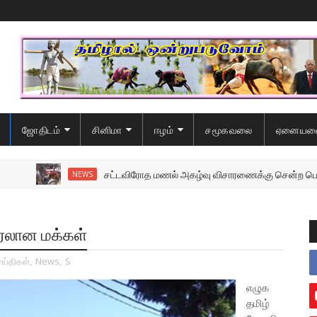
ஜோதிடம்
சினிமா
ஈழம்
சமூகவலை
ஏனையவ
சட்டவிரோத மணல் அகழ்வு விசாரணைக்கு சென்ற பொலிஸை மோதி
NEWS
ிரலான மக்கள்
ய்திகள்
,
News
,
S
எழுக
தமிழ்