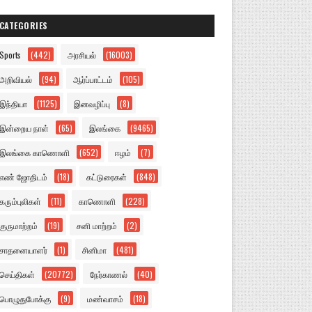
CATEGORIES
Sports
(442)
அரசியல்
(16003)
அறிவியல்
(94)
ஆர்ப்பாட்டம்
(105)
இந்தியா
(1125)
இனவழிப்பு
(8)
இன்றைய நாள்
(65)
இலங்கை
(9465)
இலங்கை காணொளி
(652)
ஈழம்
(7)
எண் ஜோதிடம்
(18)
கட்டுரைகள்
(848)
கரும்புலிகள்
(11)
காணொளி
(228)
குருமாற்றம்
(19)
சனி மாற்றம்
(2)
சாதனையாளர்
(1)
சினிமா
(481)
செய்திகள்
(20772)
நேர்காணல்
(40)
பொழுதுபோக்கு
(9)
மண்வாசம்
(18)