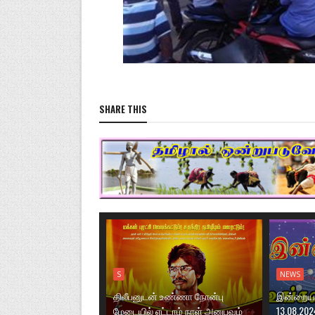
SHARE THIS
S
NEWS
திலீபனுடன் உண்ணா நோன்பு
இன்றைய ந
மேடையில் எட்டாம் நாள் அனுபவம்
13.08.202