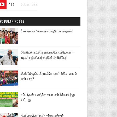
150
Subscribes
POPULAR POSTS
8 சாதனை பெண்கள் பற்றிய கதைகள்!
அரசியல் கட்சி துவங்கப்போவதில்லை -
நடிகர் ரஜினிகாந்த் திடீர் அறிவிப்பு!
மீண்டும் ஓப்பன் நாமினேஷன்: இந்த வாரம்
யார் யார்?
சம்பந்தன் வளர்த்த கடா மார்பில் பாய்ந்து
விட்டது
கிளிநொச்சியிலும் சற்றுமுன்னர்