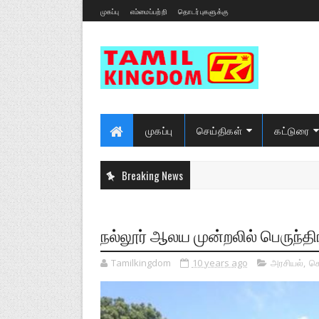
முகப்பு
எம்மைப்பற்றி
தொடர்புகளுக்கு
முகப்பு
செய்திகள்
கட்டுரை
Breaking News
நல்லூர் ஆலய முன்றலில் பெருந்த
Tamilkingdom
10 years ago
அரசியல்
,
செ