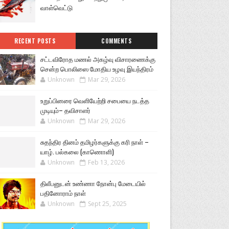
வாள்வெட்டு
RECENT POSTS
COMMENTS
சட்டவிரோத மணல் அகழ்வு விசாரணைக்கு
சென்ற பொலிஸை மோதிய உழவு இயந்திரம்
Unknown
Mar 29, 2026
உறுப்பினரை வெளியேற்றி சபையை நடத்த
முடியும்– தவிசாளர்
Unknown
Mar 29, 2026
சுதந்திர தினம் தமிழர்களுக்கு கரி நாள் –
யாழ். பல்கலை (காணொளி)
Unknown
Feb 13, 2026
திலீபனுடன் உண்ணா நோன்பு மேடையில்
பதினோராம் நாள்
Unknown
Sept 25, 2025