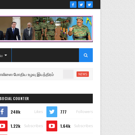
ை
ய உழவு இயந்திரம்
உறுப்பினரை வெளியேற்றி சபையை நடத்
NEWS
SOCIAL COUNTER
248k
777
Likes
Followers
1.22k
1.64k
Subscribes
Subscribes