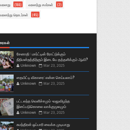
வரலாறு
(166)
வரலாற்று சமர்கள்
(2)
வரலாற்று தொடர்கள்
(45)
ுரைகள்
சேனாதி : மார்ட்டின் ரோட்டுக்கும்
நீதிமன்றத்திற்கும் இடையே தத்தளிக்கும் ஆவி?
Unknown
Mar 23, 2025
தையிட்டி விகாரை: என்ன செய்யலாம்?
Unknown
Mar 23, 2025
பட்டலந்த வெளிச்சமும் -வலுவிழந்த
இனப்படுகொலை வாக்குமூலமும்
Unknown
Mar 23, 2025
சுமந்திரன் ஒப்பாரி வைக்க முடியாது