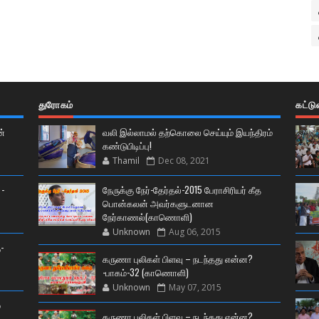
துரோகம்
கட்ட
ன்
வலி இல்லாமல் தற்கொலை செய்யும் இயந்திரம்
கண்டுபிடிப்பு!
Thamil
Dec 08, 2021
 -
நேருக்கு நேர்-தேர்தல்-2015 பேராசிரியர் கீத
பொன்கலன் அவர்களுடனான
நேர்காணல்(காணொளி)
Unknown
Aug 06, 2015
-
கருணா புலிகள் பிளவு – நடந்தது என்ன?
-பாகம்-32 (காணொளி)
Unknown
May 07, 2015
்
கருணா புலிகள் பிளவு – நடந்தது என்ன?