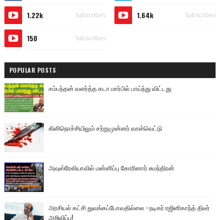
1.22k
1.64k
Subscribes
Subscribes
150
Subscribes
POPULAR POSTS
சம்பந்தன் வளர்த்த கடா மார்பில் பாய்ந்து விட்டது
கிளிநொச்சியிலும் சற்றுமுன்னர் வாள்வெட்டு
அவுஸ்ரேலியாவில் மன்னிப்பு கோரினார் சுமந்திரன்
அரசியல் கட்சி துவங்கப்போவதில்லை - நடிகர் ரஜினிகாந்த் திடீர்
அறிவிப்பு!