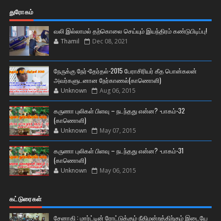
துரோகம்
வலி இல்லாமல் தற்கொலை செய்யும் இயந்திரம் கண்டுபிடிப்பு!
Thamil
Dec 08, 2021
நேருக்கு நேர்-தேர்தல்-2015 பேராசிரியர் கீத பொன்கலன்
அவர்களுடனான நேர்காணல்(காணொளி)
Unknown
Aug 06, 2015
கருணா புலிகள் பிளவு – நடந்தது என்ன? -பாகம்-32
(காணொளி)
Unknown
May 07, 2015
கருணா புலிகள் பிளவு – நடந்தது என்ன? -பாகம்-31
(காணொளி)
Unknown
May 06, 2015
கட்டுரைகள்
சேனாதி : மார்ட்டின் ரோட்டுக்கும் நீதிமன்றத்திற்கும் இடையே