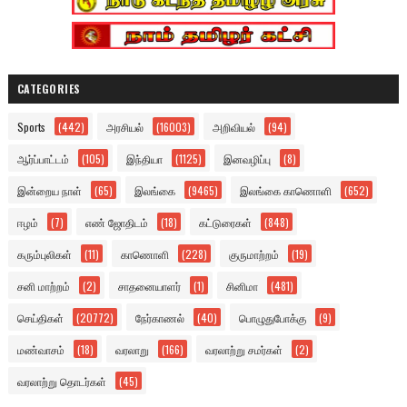
CATEGORIES
Sports
(442)
அரசியல்
(16003)
அறிவியல்
(94)
ஆர்ப்பாட்டம்
(105)
இந்தியா
(1125)
இனவழிப்பு
(8)
இன்றைய நாள்
(65)
இலங்கை
(9465)
இலங்கை காணொளி
(652)
ஈழம்
(7)
எண் ஜோதிடம்
(18)
கட்டுரைகள்
(848)
கரும்புலிகள்
(11)
காணொளி
(228)
குருமாற்றம்
(19)
சனி மாற்றம்
(2)
சாதனையாளர்
(1)
சினிமா
(481)
செய்திகள்
(20772)
நேர்காணல்
(40)
பொழுதுபோக்கு
(9)
மண்வாசம்
(18)
வரலாறு
(166)
வரலாற்று சமர்கள்
(2)
வரலாற்று தொடர்கள்
(45)