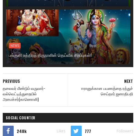
NEWS
பங்குனி உத்திரத் திருநாளின் தெய்வீக சிறப்புகள்!
PREVIOUS
NEXT
தலைவர் மீண்டும் வருவார்-
ஈரானுக்கான பயணத்தை ரத்துச்
வல்வெட்டித்துறையில்
செய்தார் ஜனாதிபதி
அமைச்சர்(காணொளி)
SOCIAL COUNTER
248k
777
Likes
Followers