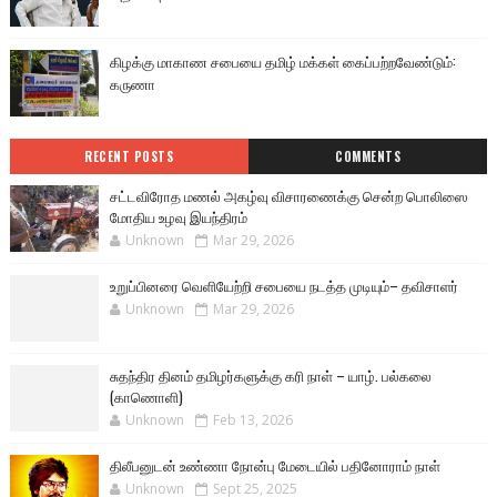
கிழக்கு மாகாண சபையை தமிழ் மக்கள் கைப்பற்றவேண்டும்:
கருணா
RECENT POSTS
COMMENTS
சட்டவிரோத மணல் அகழ்வு விசாரணைக்கு சென்ற பொலிஸை
மோதிய உழவு இயந்திரம்
Unknown
Mar 29, 2026
உறுப்பினரை வெளியேற்றி சபையை நடத்த முடியும்– தவிசாளர்
Unknown
Mar 29, 2026
சுதந்திர தினம் தமிழர்களுக்கு கரி நாள் – யாழ். பல்கலை
(காணொளி)
Unknown
Feb 13, 2026
திலீபனுடன் உண்ணா நோன்பு மேடையில் பதினோராம் நாள்
Unknown
Sept 25, 2025