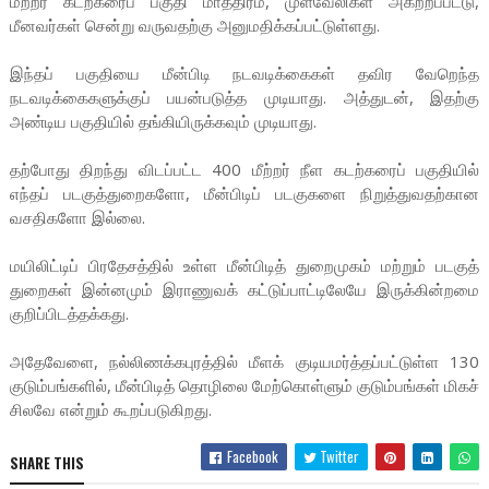
மீற்றர் கடற்கரைப் பகுதி மாத்திரம், முள்வேலிகள் அகற்றப்பட்டு,
மீனவர்கள் சென்று வருவதற்கு அனுமதிக்கப்பட்டுள்ளது.
இந்தப் பகுதியை மீன்பிடி நடவடிக்கைகள் தவிர வேறெந்த
நடவடிக்கைகளுக்குப் பயன்படுத்த முடியாது. அத்துடன், இதற்கு
அண்டிய பகுதியில் தங்கியிருக்கவும் முடியாது.
தற்போது திறந்து விடப்பட்ட 400 மீற்றர் நீள கடற்கரைப் பகுதியில்
எந்தப் படகுத்துறைகளோ, மீன்பிடிப் படகுகளை நிறுத்துவதற்கான
வசதிகளோ இல்லை.
மயிலிட்டிப் பிரதேசத்தில் உள்ள மீன்பிடித் துறைமுகம் மற்றும் படகுத்
துறைகள் இன்னமும் இராணுவக் கட்டுப்பாட்டிலேயே இருக்கின்றமை
குறிப்பிடத்தக்கது.
அதேவேளை, நல்லிணக்கபுரத்தில் மீளக் குடியமர்த்தப்பட்டுள்ள 130
குடும்பங்களில், மீன்பிடித் தொழிலை மேற்கொள்ளும் குடும்பங்கள் மிகச்
சிலவே என்றும் கூறப்படுகிறது.
Facebook
Twitter
SHARE THIS