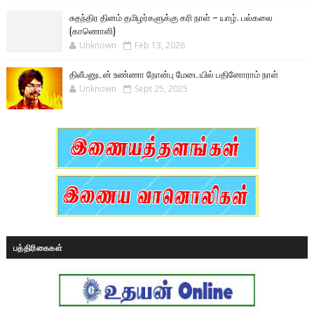
சுதந்திர தினம் தமிழர்களுக்கு கரி நாள் – யாழ். பல்கலை
(காணொளி)
Unknown
Feb 13, 2026
திலீபனுடன் உண்ணா நோன்பு மேடையில் பதினோராம் நாள்
Unknown
Sept 25, 2025
பத்திரிகைகள்