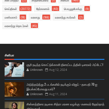
சனி மாற்றம்
(2)
சாதனையாளர்
(1)
சினிமா
(481)
செய்திகள்
(20772)
நேர்காணல்
(40)
பொழுதுபோக்கு
(9)
மண்வாசம்
(18)
வரலாறு
(166)
வரலாற்று சமர்கள்
(2)
வரலாற்று தொடர்கள்
(45)
சினிமா
சூரி நடித்த கொட்டுக்காளி திரைப்படத்தின் டிரைலர் அப்டேட்!
Unknown
Aug 12, 2024
அடுத்தடுத்து 2 படங்களில் நடிக்கும் விஜய் - தளபதி 70 ஐ
இயக்கப்போவது யார்?
Unknown
Aug 11, 2024
சின்னத்திரை நடிகை சித்ரா மரண வழக்கு- கணவர் ஹேம்நாத்
விடுதலை!