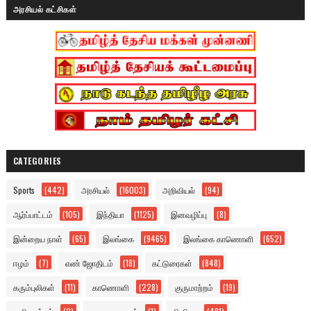
அரசியல் கட்சிகள்
CATEGORIES
Sports
(442)
அரசியல்
(16003)
அறிவியல்
(94)
ஆர்ப்பாட்டம்
(105)
இந்தியா
(1125)
இனவழிப்பு
(8)
இன்றைய நாள்
(65)
இலங்கை
(9465)
இலங்கை காணொளி
(652)
ஈழம்
(7)
எண் ஜோதிடம்
(18)
கட்டுரைகள்
(848)
கரும்புலிகள்
(11)
காணொளி
(228)
குருமாற்றம்
(19)