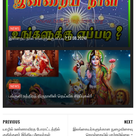
NEWS
இன்றைய நாள் உங்களுக்கு எப்படி? 13.08.2024!
NEWS
பங்குனி உத்திரத் திருநாளின் தெய்வீக சிறப்புகள்!
PREVIOUS
NEXT
யாழில் உண்ணாவிரத போராட்டத்தில்
இலங்கையர்களுக்கான நுழைவிசைவு
குதித்தனர் இந்திய மீனவர்கள்
கொள்கையில் மாற்றமில்லை –