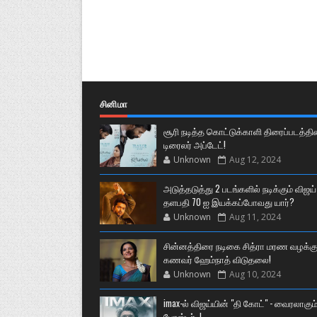
சினிமா
சூரி நடித்த கொட்டுக்காளி திரைப்படத்தி
டிரைலர் அப்டேட்!
Unknown
Aug 12, 2024
அடுத்தடுத்து 2 படங்களில் நடிக்கும் விஜய்
தளபதி 70 ஐ இயக்கப்போவது யார்?
Unknown
Aug 11, 2024
சின்னத்திரை நடிகை சித்ரா மரண வழக்கு
கணவர் ஹேம்நாத் விடுதலை!
Unknown
Aug 10, 2024
imax-ல் விஜய்யின் "தி கோட்" - வைரலாகும
போஸ்டர்..!