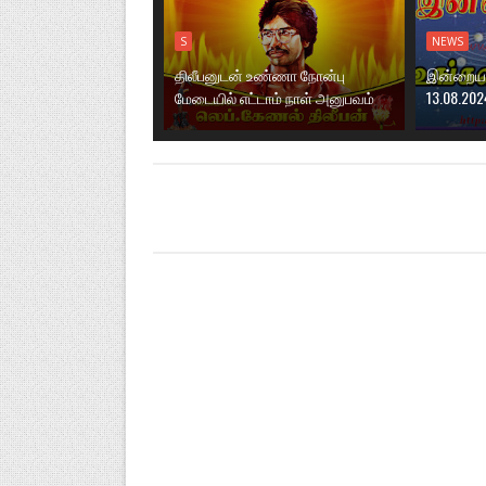
S
NEWS
திலீபனுடன் உண்ணா நோன்பு
இன்றைய ந
மேடையில் எட்டாம் நாள் அனுபவம்
13.08.202