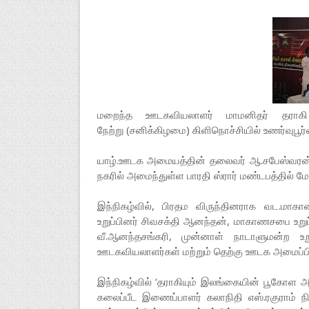
மறைந்த ஊடகவியலாளர் மாமனிதர் தராகி
நேற்று (சனிக்கிழமை) கிளிநொச்சியில் உணர்வுபூர்
யாழ்.ஊடக அமையத்தின் தலைவர் ஆ.சபேஸ்வரன
நகரில் அமைந்துள்ள பாரதி ஸ்ரார் மண்டபத்தில் மே
இந்நிகழ்வில், பிரதம விருந்தினராக வட.மா
உறுப்பினர் சிவசக்தி ஆனந்தன், மாகாணசபை உறுப
வீ.ஆனந்தசங்கரி, முன்னாள் நாடாளுமன்ற உறு
ஊடகவியலாளர்கள் மற்றும் தெற்கு ஊடக அமைப்பின்
இந்நிகழ்வில் ‘தராகியும் இலங்கையின் பூகோள அ
கலைப்பீட இணைப்பாளர் கலாநிதி எஸ்.ரகுராம் ந