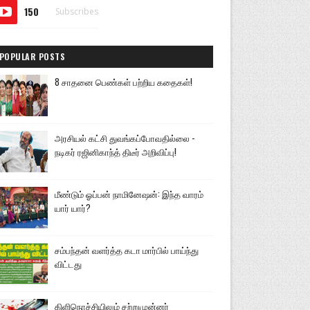
150
Subscribes
POPULAR POSTS
8 சாதனை பெண்கள் பற்றிய கதைகள்!
அரசியல் கட்சி துவங்கப்போவதில்லை -
நடிகர் ரஜினிகாந்த் திடீர் அறிவிப்பு!
மீண்டும் ஓப்பன் நாமினேஷன்: இந்த வாரம்
யார் யார்?
சம்பந்தன் வளர்த்த கடா மார்பில் பாய்ந்து
விட்டது
கிளிநொச்சியிலும் சற்றுமுன்னர்