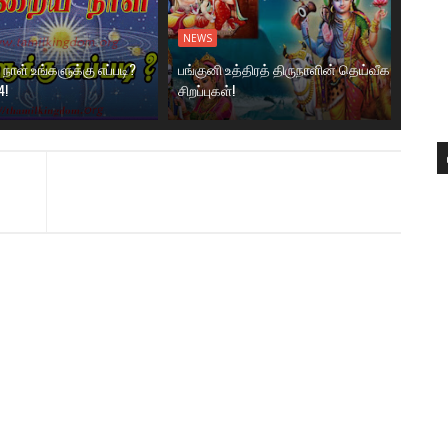
NEWS
ாள் உங்களுக்கு எப்படி?
பங்குனி உத்திரத் திருநாளின் தெய்வீக
4!
சிறப்புகள்!