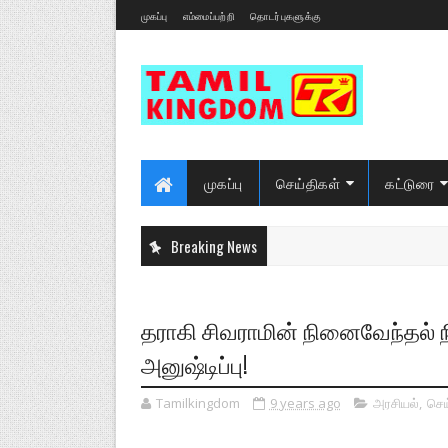
முகப்பு
எம்மைப்பற்றி
தொடர்புகளுக்கு
முகப்பு
செய்திகள்
கட்டுரை
Breaking News
தராகி சிவராமின் நினைவேந்தல் ந
அனுஷ்டிப்பு!
Tamilkingdom
9 years ago
அரசியல்
,
செய