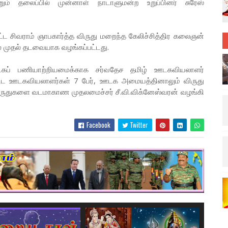
்னும் தலைப்பில் முன்னாள் நாடாளுமன்ற உறுப்பினர் சுரேஸ்
ட சிவராம் ஞாபகார்த்த விருது மறைந்த கேலிச்சித்திர கலைஞன்
் முதல் தடவையாக வழங்கப்பட்டது.
டகப் பணியாற்றியமைக்காக சர்வதேச தமிழ் ஊடகவியலாளர்
பட்ட ஊடகவியலாளர்கள் 7 பேர், ஊடக அமையத்தினாலும் விருது
ிருதுகளை வடமாகாண முதலமைச்சர் சீ.வி.விக்னேஸ்வரன் வழங்கி
Facebook
Twitter