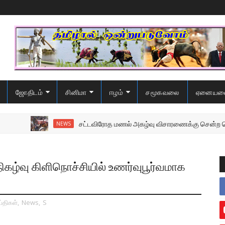
ஜோதிடம்
சினிமா
ஈழம்
சமூகவலை
ஏனையவ
சட்டவிரோத மணல் அகழ்வு விசாரணைக்கு சென்ற பொலிஸை
NEWS
ிகழ்வு கிளிநொச்சியில் உணர்வுபூர்வமாக
்திகள்
,
News
,
S