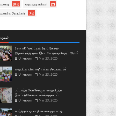
வரலாறு
(166)
வரலாற்று சமர்கள்
(2)
வரலாற்று தொடர்கள்
(45)
ுரைகள்
சேனாதி : மார்ட்டின் ரோட்டுக்கும்
நீதிமன்றத்திற்கும் இடையே தத்தளிக்கும் ஆவி?
Unknown
Mar 23, 2025
தையிட்டி விகாரை: என்ன செய்யலாம்?
Unknown
Mar 23, 2025
பட்டலந்த வெளிச்சமும் -வலுவிழந்த
இனப்படுகொலை வாக்குமூலமும்
Unknown
Mar 23, 2025
சுமந்திரன் ஒப்பாரி வைக்க முடியாது