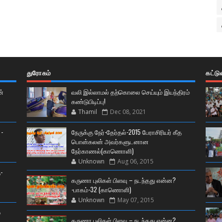
துரோகம்
கட்ட
ன்
வலி இல்லாமல் தற்கொலை செய்யும் இயந்திரம்
கண்டுபிடிப்பு!
Thamil
Dec 08, 2021
 -
நேருக்கு நேர்-தேர்தல்-2015 பேராசிரியர் கீத
பொன்கலன் அவர்களுடனான
நேர்காணல்(காணொளி)
Unknown
Aug 06, 2015
-
கருணா புலிகள் பிளவு – நடந்தது என்ன?
-பாகம்-32 (காணொளி)
Unknown
May 07, 2015
்
கருணா புலிகள் பிளவு – நடந்தது என்ன?