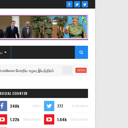
ை
 மோதிய உழவு இயந்திரம்
உறுப்பினரை வெளியேற்றி சபைய
NEWS
SOCIAL COUNTER
248k
777
Likes
Followers
1.22k
1.64k
Subscribes
Subscribes