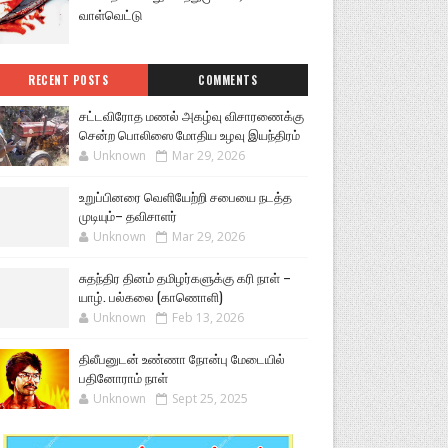
வாள்வெட்டு
RECENT POSTS
COMMENTS
சட்டவிரோத மணல் அகழ்வு விசாரணைக்கு
சென்ற பொலிஸை மோதிய உழவு இயந்திரம்
Unknown
Mar 29, 2026
உறுப்பினரை வெளியேற்றி சபையை நடத்த
முடியும்– தவிசாளர்
Unknown
Mar 29, 2026
சுதந்திர தினம் தமிழர்களுக்கு கரி நாள் –
யாழ். பல்கலை (காணொளி)
Unknown
Feb 13, 2026
திலீபனுடன் உண்ணா நோன்பு மேடையில்
பதினோராம் நாள்
Unknown
Sept 25, 2025