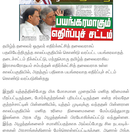
தமிழ்த் தலைவர் ஒருவர் எதிர்க்கட்சித் தலைவராகப்
பதவியேற்றிருந்த காலப்பகுதியில் கொண்டு வரப்பட்ட பயங்கரவாதத்
தடைச்சட்டம் நீக்கப்பட்டு, மற்றுமொரு தமிழ்த் தலைவராகிய
இராசவரோதயம் சம்பந்தன் எதிர்க்கட்சித் தலைவராக உள்ள
காலப்பகுதியில், அதற்குப் பதிலாக பயங்கரவாத எதிர்ப்புச் சட்டம்
கொண்டு வரப்படுகின்றது
இறுதி யுத்­தத்­தின்­போது மிக மோச­மான முறையில் மனித உரி­மைகள்
மீறப்­பட்­டி­ருந்­தன, போர்க்­குற்­றங்கள் புரி­யப்­பட்­டி­ருந்­தன என்ற சர்­வ­தேச
குற்­றச்­சாட்டின் பின்­ன­ணியில், யுத்தம் முடி­வுக்கு வந்­ததன் பின்­ன­ரான
காலப்­ப­கு­தியில் மனித உரிமை நிலை­மை­களை மேம்­ப­டுத்­து­மாறு
இலங்கை அரசு மீது அழுத்­தங்கள் பிர­யோ­கிக்­கப்­பட்டு வந்­துள்­ளன.
இந்த அழுத்­தங்­களைச் சமா­ளிப்­ப­தற்­காக அவ்­வப்­போது சில நட­வ­டிக்­
கைகள் அர­சாங்­கத்­தினால் மேற்­கொள்­ளப்­பட்­டி­ருந்­தன. ஆனால் அந்த