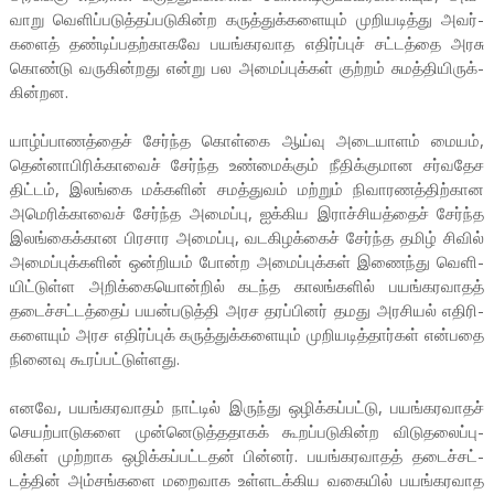
வாறு வெளிப்­ப­டுத்­தப்­ப­டு­கின்ற கருத்­துக்­க­ளையும் முறி­ய­டித்து அவர்­
களைத் தண்­டிப்­ப­தற்­கா­கவே பயங்­க­ர­வாத எதிர்ப்புச் சட்­டத்தை அரசு
கொண்டு வரு­கின்­றது என்று பல அமைப்­புக்கள் குற்றம் சுமத்­தி­யி­ருக்­
கின்­றன.
யாழ்ப்­பா­ணத்தைச் சேர்ந்த கொள்கை ஆய்வு அடை­யாளம் மையம்,
தென்­னா­பி­ரிக்­காவைச் சேர்ந்த உண்­மைக்கும் நீதிக்­கு­மான சர்­வ­தேச
திட்டம், இலங்கை மக்­களின் சமத்­துவம் மற்றும் நிவா­ர­ணத்­திற்­கான
அமெ­ரிக்­காவைச் சேர்ந்த அமைப்பு, ஐக்­கிய இராச்­சி­யத்தைச் சேர்ந்த
இலங்­கைக்­கான பிர­சார அமைப்பு, வட­கி­ழக்கைச் சேர்ந்த தமிழ் சிவில்
அமைப்­புக்­களின் ஒன்­றியம் போன்ற அமைப்­புக்கள் இணைந்து வெளி­
யிட்­டுள்ள அறிக்­கை­யொன்றில் கடந்த காலங்­களில் பயங்­க­ர­வாதத்
தடைச்­சட்­டத்தைப் பயன்­ப­டுத்தி அரச தரப்­பினர் தமது அர­சியல் எதி­ரி­
க­ளை­யும் அரச எதிர்ப்புக் கருத்­துக்­க­ளையும் முறி­ய­டித்­தார்கள் என்­பதை
நினைவு கூரப்­பட்­டுள்­ளது.
எனவே, பயங்­க­ர­வாதம் நாட்டில் இருந்து ஒழிக்­கப்­பட்டு, பயங்­க­ர­வாதச்
செயற்­பா­டு­களை முன்­னெ­டுத்­த­தாகக் கூறப்­ப­டு­கின்ற விடு­த­லைப்­பு­
லிகள் முற்­றாக ஒழிக்­கப்­பட்­டதன் பின்னர். பயங்­க­ர­வாதத் தடைச்­சட்­
டத்தின் அம்­சங்­களை மறை­வாக உள்­ள­டக்­கிய வகையில் பயங்­க­ர­வாத