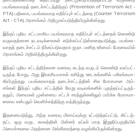
பயங்­க­ர­வாதத் தடைச்­சட்­டத்­திற்குப் (Prevention of Terrorism Act -
PTA) பதி­லாக, பயங்­க­ர­வாத எதிர்ப்புச் சட்­டத்தை (Counter Terrorism
Act - CTA) அர­சாங்கம் அறி­மு­கப்­ப­டுத்­தி­யி­ருக்­கின்­றது.
இந்தப் புதிய சட்­ட­மா­கிய பயங்­க­ர­வாத எதிர்ப்புச் சட்­டத்தைக் கொண்டு
வரு­வ­தற்­கான நட­வ­டிக்­கைகள் எடுக்­கப்­பட்­டுள்­ள­தை­ய­டுத்து, பயங்­க­ர­
வாதத் தடைச்­சட்டம் நீக்­கப்­ப­டு­வ­தாக ஐ.நா. மனித உரிமைப் பேர­வையில்
அர­சாங்கம் அறி­வித்­தி­ருக்­கின்­றது.
இந்தப் புதிய சட்­டத்­திற்­கான வரைவு கடந்த வருடம் கொண்டு வரப்­பட்­
டி­ருந்த போது, அது இர­க­சி­ய­மாகக் கசிந்து ஊட­கங்­களில் பகி­ரங்­க­மா­
கி­யி­ருந்­தது. பயங்­க­ர­வாதத் தடைச்­சட்­டத்தின் சில மோச­மான அம்­
சங்கள் இந்தப் புதிய சட்­டத்தில் வேறு வடி­வங்­களில் புகுத்­தப்­பட்­டி­ருந்­
ததும், அவைகள் முன்­னைய சட்டச் சரத்­துக்­க­ளிலும் பார்க்க மோச­மா­
னவை என்­பதும் வெளிச்­சத்­திற்கு வந்­தி­ருந்­தது.
இத­னை­ய­டுத்து, அந்த வரைவு மீளாய்­வுக்கு உட்­ப­டுத்­தப்­பட்டு, கிட்­டத்­
தட்ட ஒரு வருட காலத்தின் பின்னர் ஏப்ரல் மாத இறு­திப்­ப­கு­தியில்
அமைச்­ச­ரவை அதற்­கான அங்­கீ­கா­ரத்தை வழங்­கி­யி­ருக்­கின்­றது.