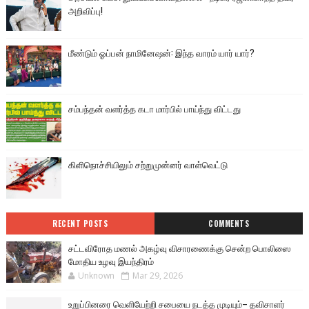
அறிவிப்பு!
மீண்டும் ஓப்பன் நாமினேஷன்: இந்த வாரம் யார் யார்?
சம்பந்தன் வளர்த்த கடா மார்பில் பாய்ந்து விட்டது
கிளிநொச்சியிலும் சற்றுமுன்னர் வாள்வெட்டு
RECENT POSTS
COMMENTS
சட்டவிரோத மணல் அகழ்வு விசாரணைக்கு சென்ற பொலிஸை
மோதிய உழவு இயந்திரம்
Unknown
Mar 29, 2026
உறுப்பினரை வெளியேற்றி சபையை நடத்த முடியும்– தவிசாளர்