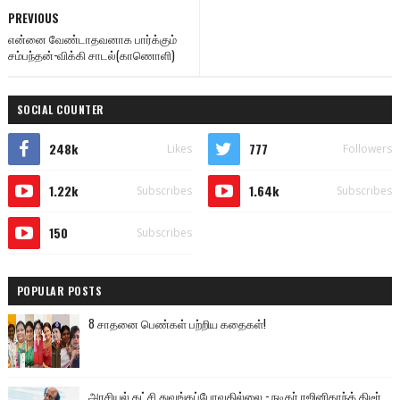
PREVIOUS
என்னை வேண்டாதவனாக பார்க்கும்
சம்பந்தன்-விக்கி சாடல்(காணொளி)
SOCIAL COUNTER
248k
777
Likes
Followers
1.22k
1.64k
Subscribes
Subscribes
150
Subscribes
POPULAR POSTS
8 சாதனை பெண்கள் பற்றிய கதைகள்!
அரசியல் கட்சி துவங்கப்போவதில்லை - நடிகர் ரஜினிகாந்த் திடீர்