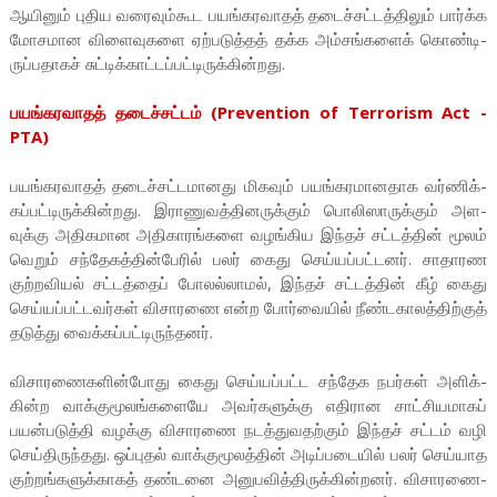
ஆயினும் புதிய வரை­வும்­கூட பயங்­க­ர­வாதத் தடைச்­சட்­டத்­திலும் பார்க்க
மோச­மான விளை­வு­களை ஏற்­ப­டுத்தத் தக்க அம்­சங்­களைக் கொண்­டி­
ருப்­ப­தாகச் சுட்­டிக்­காட்­டப்­பட்­டிருக்கின்­றது.
பயங்­க­ர­வாதத் தடைச்­சட்டம் (Prevention of Terrorism Act -
PTA)
பயங்­க­ர­வாதத் தடைச்­சட்­ட­மா­னது மிகவும் பயங்­க­ர­மா­ன­தாக வர்­ணிக்­
கப்­பட்­டி­ருக்­கின்­றது. இரா­ணு­வத்­தி­ன­ருக்கும் பொலி­ஸா­ருக்கும் அள­
வுக்கு அதி­க­மான அதி­கா­ரங்­களை வழங்­கிய இந்தச் சட்­டத்தின் மூலம்
வெறும் சந்­தே­கத்­தின்­பேரில் பலர் கைது செய்­யப்­பட்­டனர். சாதா­ரண
குற்­ற­வியல் சட்­டத்தைப் போலல்­லாமல், இந்தச் சட்­டத்தின் கீழ் கைது
செய்­யப்­பட்­ட­வர்கள் விசா­ரணை என்ற போர்­வையில் நீண்­ட­கா­லத்­திற்குத்
தடுத்து வைக்­கப்­பட்­டி­ருந்­தனர்.
விசா­ர­ணை­க­ளின்­போது கைது செய்­யப்­பட்ட சந்­தேக நபர்கள் அளிக்­
கின்ற வாக்­கு­மூ­லங்­க­ளையே அவர்­க­ளுக்கு எதி­ரான சாட்­சி­ய­மாகப்
பயன்­ப­டுத்தி வழக்கு விசா­ரணை நடத்­து­வ­தற்கும் இந்தச் சட்டம் வழி
செய்­தி­ருந்­தது. ஒப்­புதல் வாக்­கு­மூ­லத்தின் அடிப்­ப­டையில் பலர் செய்­யாத
குற்­றங்­க­ளுக்­காகத் தண்­டனை அனு­ப­வித்­தி­ருக்­கின்­றனர். விசா­ர­ணை­