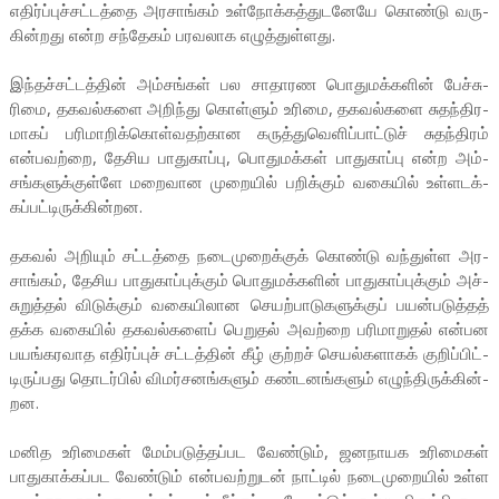
எதிர்ப்­புச்­சட்­டத்தை அர­சாங்கம் உள்­நோக்­கத்­து­ட­னேயே கொண்டு வரு­
கின்­றது என்ற சந்­தேகம் பர­வ­லாக எழுத்­துள்­ளது.
இந்­தச்­சட்­டத்தின் அம்­சங்கள் பல சாதா­ரண பொது­மக்­களின் பேச்­சு­
ரிமை, தக­வல்­களை அறிந்து கொள்ளும் உரிமை, தக­வல்­களை சுதந்­தி­ர­
மாகப் பரி­மா­றிக்­கொள்­வ­தற்­கான கருத்­து­வெ­ளிப்­பாட்டுச் சுதந்­திரம்
என்­ப­வற்றை, தேசிய பாது­காப்பு, பொது­மக்கள் பாது­காப்பு என்ற அம்­
சங்­க­ளுக்­குள்ளே மறை­வான முறையில் பறிக்கும் வகையில் உள்­ள­டக்­
கப்­பட்­டி­ருக்­கின்­றன.
தகவல் அறியும் சட்­டத்தை நடை­மு­றைக்குக் கொண்டு வந்­துள்ள அர­
சாங்கம், தேசிய பாது­காப்­புக்கும் பொது­மக்­களின் பாது­காப்­புக்கும் அச்­
சு­றுத்தல் விடுக்கும் வகை­யி­லான செயற்­பா­டு­க­ளுக்குப் பயன்­ப­டுத்தத்
தக்க வகையில் தக­வல்­களைப் பெறுதல் அவற்றை பரி­மா­றுதல் என்­பன
பயங்­க­ர­வாத எதிர்ப்புச் சட்­டத்தின் கீழ் குற்றச் செயல்­க­ளாகக் குறிப்­பிட்­
டி­ருப்­பது தொடர்பில் விமர்­ச­னங்­களும் கண்­ட­னங்­களும் எழுந்­தி­ருக்­கின்­
றன.
மனித உரி­மைகள் மேம்­ப­டுத்­தப்­பட வேண்டும், ஜன­நா­யக உரி­மைகள்
பாது­காக்­கப்­பட வேண்டும் என்­ப­வற்­றுடன் நாட்டில் நடை­மு­றையில் உள்ள