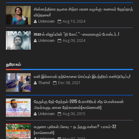
சின்னத்திரை நடிகை சித்ரா மரண வழக்கு- கணவர் ஹேம்நாத்
விடுதலை!
Unknown
Aug 10, 2024
imax-ல் விஜய்யின் "தி கோட்" - வைரலாகும் போஸ்டர்..!
Unknown
Aug 09, 2024
துரோகம்
வலி இல்லாமல் தற்கொலை செய்யும் இயந்திரம் கண்டுபிடிப்பு!
Thamil
Dec 08, 2021
நேருக்கு நேர்-தேர்தல்-2015 பேராசிரியர் கீத பொன்கலன்
அவர்களுடனான நேர்காணல்(காணொளி)
Unknown
Aug 06, 2015
கருணா புலிகள் பிளவு – நடந்தது என்ன? -பாகம்-32
(காணொளி)
Unknown
May 07, 2015