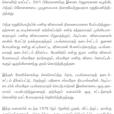
கொண்டு வரப்­பட்ட 30/1 பிரே­ர­ணைக்கு இணை அனு­ச­ரணை வழங்கி,
அந்தப் பிரே­ர­ணையை முழு­மை­யாக நிறை­வேற்­று­வ­தாக உறு­தி­ய­ளித்­தி­
ருந்­தது.
அந்த உறு­தி­மொ­ழியில் மனித உரி­மைகள் நிலை­மை­களை மேம்­ப­டுத்­து­வ­
தற்­கான நட­வ­டிக்­கை­கள் எடுக்­கப்­படும் என்ற உத்­த­ர­வாதம் முக்­கி­ய­மா­
ன­தாகும். மனித உரி­மை­களை மீறு­வ­தற்கும், அடிப்­படை உரி­மை­களைக்
காலில் போட்டு நசுக்­கு­வ­தற்கும் பயங்­க­ர­வாதத் தடைச்­சட்டம் துணை
போயுள்­ளது என்று சுட்­டிக்­காட்டி, உரி­மைகள் பேணப்­ப­டு­வ­தற்கு பயங்­க­ர­
வாதத் தடைச்­சட்டம் நீக்­கப்­பட வேண்டும் என்று ஐ.நா. மனித உரிமைப்
பேர­வையும் சர்­வ­தேச நாடு­களும், சர்­வ­தேச மனித உரிமை அமைப்­புக்­
களும் ஒருங்­கி­ணைந்து குரல் கொடுத்­தி­ருந்­தன.
இந்தக் கோரிக்­கைக்கு செவி­சாய்த்த அரசு, பயங்­க­ர­வாதத் தடைச்­
சட்டம் நீக்­கப்­பட்டு, அதற்குப் பதி­லாக சர்­வ­தேச நிய­மங்­களின் அடிப்­ப­
டையில் சர்­வ­தேச பயங்­க­ர­வாதச் செயற்­பா­டுகள் இலங்­கையை ஒரு தள­
மாகப் பயன்­ப­டுத்­து­வதைத் தடுக்கும் வகையில் ஒரு சட்­டத்தைக்
கொண்டு வரப் போவ­தாகத் தெரி­வித்­தி­ருந்­தது.
இந்த வகையில் கடந்த 1979 ஆம் ஆண்டு முதல், கிட்­டத்­தட்ட நான்கு
தசாப்­தங்­க­ளாகத் தொடர்ந்து நடை­மு­றைப்­ப­டுத்­தப்­பட்டு வரு­கின்ற