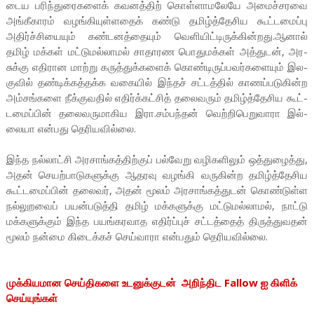
டைய பரிந்­து­ரை­களைக் கவ­னத்திற் கொள்­ளா­ம­லேயே அமைச்­ச­ரவை
அங்­கீ­காரம் வழங்­கி­யுள்­ளதைக் கண்டு தமிழ்த்­தே­சிய கூட்­ட­மைப்பு
அதிர்ச்­சி­யையும் கண்­ட­னத்­தையும் வெளி­யிட்­டி­ருக்­கின்­றது.ஆனால்
தமிழ் மக்கள் மட்­டு­மல்­லாமல் சாதா­ரண பொது­மக்கள் அத்­துடன், அர­
சுக்கு எதி­ரான மாற்று கருத்­துக்­களைக் கொண்­டி­ருப்­ப­வர்­க­ளையும் இல­
குவில் தண்­டிக்­கத்­தக்க வகையில் இந்தச் சட்­டத்தில் காணப்­ப­டு­கின்ற
அம்­சங்­களை நீக்­கு­வதில் எதிர்க்­கட்சித் தலை­வரும் தமிழ்த்­தே­சிய கூட்­
ட­மைப்பின் தலை­வ­ரு­மா­கிய இரா.சம்­பந்தன் வெற்­றி­பெ­று­வாரா இல்­
லையா என்­பது தெரி­ய­வில்லை.
இந்த நல்­லாட்சி அர­சாங்­கத்­திற்குப் பல்­வேறு வழி­க­ளிலும் ஒத்­து­ழைத்து,
அதன் செயற்­பா­டு­க­ளுக்கு ஆத­ரவு வழங்கி வரு­கின்ற தமிழ்த்­தே­சிய
கூட்­ட­மைப்பின் தலைவர், அதன் மூலம் அர­சாங்­கத்­துடன் கொண்­டுள்ள
நல்லுறவைப் பயன்படுத்தி தமிழ் மக்களுக்கு மட்டுமல்லாமல், நாட்டு
மக்களுக்கும் இந்த பயங்கரவாத எதிர்ப்புச் சட்டத்தைத் திருத்துவதன்
மூலம் நன்மை கிடைக்கச் செய்வாரா என்பதும் தெரியவில்லை.
முக்கியமான செய்திகளை உடனுக்குடன் அறிந்திட Fallow ஐ கிளிக்
செய்யுங்கள்