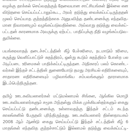
வழக்கு தாக்கல் செய்­வ­தற்குத் தேவை­யான சாட்­சி­யங்கள் இல்லை என
விடு­தலை செய்­யப்­பட்­டா­லும்­கூட, அவர் தடுத்து வைக்­கப்­பட்­டி­ருந்­ததன்
மூலம் செய்­யாத குற்­றத்­திற்­காக அனு­ப­வித்த தண்­ட­னைக்கு எந்­த­வி­த­
மான நிவா­ர­ணமும் வழங்­கப்­ப­டு­வ­தில்லை. அவ்­வாறு தடுத்து வைக்­கப்­
பட்­டதன் கார­ண­மாக அவ­ருக்கு ஏற்­பட்ட பாதிப்­புக்கு நீதி வழங்­கப்­ப­டு­வ­
து­மில்லை.
பயங்­க­ர­வாதத் தடைச்­சட்­டத்தின் கீழ் பேச்­சு­ரிமை, நட­மாடும் உரிமை,
கருத்து வெளிப்­பாட்டுச் சுதந்­திரம், ஒன்று கூடும் சுதந்­திரம் போன்ற பல
அடிப்­படை உரி­மைகள் பாதிக்­கப்­பட்­டி­ருந்­தன. அதி­காரப் பலம் கொண்­ட­
வர்கள் இந்தச் சட்­டத்தின் துணை­யோடு தமது அர­சியல் எதி­ரி­க­ளையும்,
சாதா­ரண எதி­ரி­க­ளையும் பழி­வாங்­கிய சம்­ப­வங்­களும் தாரா­ள­மாக
இடம்­பெற்­றி­ருந்­தன.
தமிழ் ஊட­க­வி­ய­லா­ளர்கள் மட்­டு­மல்­லாமல் சிங்­கள, ஆங்­கில மொழி
ஊட­க­வி­ய­லா­ளர்­களும் சமூக அந்­தஸ்து மிக்க முக்­கி­யஸ்­தர்­களும் கைது
செய்­யப்­பட்டு தண்­ட­னைக்கு உள்­ளா­வ­தற்கு இந்தச் சட்டம் கடந்த
காலங்­களில் பேரு­தவி புரிந்­தி­ருந்­தது. ஊட­க­வி­ய­லாளர் திஸ்­ஸ­நா­யகம்
2008 ஆம் ஆண்டு கைது செய்­யப்­பட்டு இந்தச் சட்­டத்தின் கீழ் 6
மாதங்கள் எந்­த­வித குற்­றச்­சாட்டும் இல்­லாமல் தடுத்து வைக்­கப்­பட்­டி­