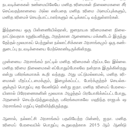
நட­வ­டிக்­கைகள் உண்­மை­யி­லேயே மனித உரி­மைகள் நிலை­மை­களை சீர்
செய்­வ­தற்­கா­னவை அல்ல என்­பதை மனித உரிமை அமைப்­புக்­களும்,
மனித உரிமைச் செயற்­பாட்­டா­ளர்­களும் சுட்­டிக்­காட்டி வந்­துள்­ளார்கள்.
இத்­த­கைய ஒரு பின்­ன­ணி­யில்தான், ஜன­நா­யக உரி­மை­களை நிலை­
நாட்­டு­வ­தாக உறு­தி­ய­ளித்து, அதற்­கான ஆணையை மக்­க­ளிடம் இருந்து
தேர்தல் மூல­மாகப் பெற்­றுள்ள நல்­லாட்­சிக்­கான அர­சாங்­கமும் ஒரு கண்­
து­டைப்பு நட­வ­டிக்­கையை மேற்­கொண்­டி­ருக்­கின்­றது.
முன்­னைய அர­சாங்கம் நாட்டில் மனித உரி­மைகள் மீறப்­ப­டவே இல்லை.
மனித உரிமை நிலை­மைகள் எப்­போ­தும்­போ­லவே நன்­றாக இருக்­கின்­றது
என்று பகி­ரங்­க­மாகக் கூறி வந்­தது. அது மட்­டு­மல்­லாமல், மனித உரி­
மைகள் மீறப்­பட்­ட­மைக்கும், இழைக்­கப்­பட்ட போர்க்­குற்றச் செயல்­க­
ளுக்கும் பொறுப்பு சுற வேண்டும் என்று ஐ.நா. மனித உரிமைப் பேர­வை­
யினால் பிரே­ர­ணை­களின் மூல­மாக அழுத்தம் பிர­யோ­கிக்­கப்­பட்­ட­போது,
அதனைச் செயற்­ப­டுத்­து­வ­தற்கு பகி­ரங்­க­மா­கவே மஹிந்த ராஜ­பக் ஷ
அர­சாங்கம் மறுப்பு தெரி­வித்­தி­ருந்­தது.
ஆனால், நல்­லாட்சி அர­சாங்கம் பத­வி­யேற்ற பின்னர், ஐ.நா. மனித
உரிமைப் பேர­வையில் பொறுப்பு கூறு­வ­தற்­காக 2015 ஆம் ஆண்டு