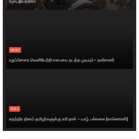
உழவு இயந்திரம்
NEWS
உறுப்பினரை வெளியேற்றி சபையை நடத்த முடியும்– தவிசாளர்
FEB 4
சுதந்திர தினம் தமிழர்களுக்கு கரி நாள் – யாழ். பல்கலை (காணொளி)