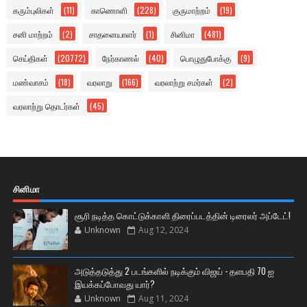
கரும்புலிகள்
(11)
காணொளி
(228)
குருமாற்றம்
(19)
சனி மாற்றம்
(2)
சாதனையாளர்
(1)
சினிமா
(481)
செய்திகள்
(20772)
நேர்காணல்
(40)
பொழுதுபோக்கு
(9)
மண்வாசம்
(18)
வரலாறு
(166)
வரலாற்று சமர்கள்
(2)
வரலாற்று தொடர்கள்
(45)
சினிமா
சூரி நடித்த கொட்டுக்காளி திரைப்படத்தின் டிரைலர் அப்டேட்!
Unknown
Aug 12, 2024
அடுத்தடுத்து 2 படங்களில் நடிக்கும் விஜய் - தளபதி 70 ஐ
இயக்கப்போவது யார்?
Unknown
Aug 11, 2024