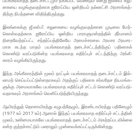
பயங்­க­ர­வாதத் தடைச்­சட்­டமும் நீக்­கப்­பட வேண்டும் என்று ஜிஎஸ்பி சலு­
கையை வழங்­கு­வ­தற்­காக ஐரோப்­பிய ஒன்­றியம் நல்­லாட்சி அர­சாங்­கத்­
திற்கு நிபந்­தனை விதித்­தி­ருந்­தது.
இலங்­கைக்கு ஜீ.எஸ்.பீ. சலு­கையை வழங்­கு­வ­தற்­கான முடிவை மேற்­
கொள்­வ­தற்­காக ஐரோப்­பிய ஒன்­றிய பாரா­ளு­மன்­றத்தில் தீர்­மானம்
நிறை­வேற்­றப்­பட்ட சந்­தர்ப்­பத்­தி­லேயே அமைச்­ச­ரவை அவ­சர அவ­ச­ர­
மாக கடந்த மாதம் பயங்­க­ர­வாதத் தடைச்­சட்­டத்­திற்குப் பதி­லாகக்
கொண்டு வரப்­ப­டு­கின்ற பயங்­க­ர­வாத எதிர்ப்புச் சட்­டத்­திற்கு அங்­கீ­
காரம் வழங்­கி­யி­ருந்­தது.
இந்த அங்­கீ­கா­ரத்தின் மூலம் நாட்டில் பயங்­க­ர­வாதத் தடைச்­சட்டம் இல்­
லாமற் செய்­யப்­பட்­டுள்­ள­தா­கவும் அதற்குப் பதி­லாக சர்­வ­தேச நிய­மங்­க­
ளுக்கு அமை­வா­கவே பயங்­க­ர­வாத எதிர்ப்புச் சட்டம் கொண்டு வரப்­ப­டு­
வ­தா­கவும் அர­சாங்கம் வெளிப்­ப­டுத்­தி­யி­ருந்­தது.
ஆயி­ரத்துத் தொளா­யி­ரத்து எழு­பத்­தேழும், இரண்­டா­யி­ரத்து பதி­னேழும்
(1977 உம் 2017 உம்) ஆனால் இந்தப் பயங்­க­ர­வாத எதிர்ப்புச் சட்­டத்தின்
மூலம், உண்­மை­யா­கவே பயங்­க­ர­வாதத் தடைச்­சட்டம் அகற்­றப்­ப­ட­வில்லை
என்ற குற்­றச்­சாட்டும் பல­ராலும் முன்­வைக்­கப்­பட்­டி­ருக்­கின்­றது.