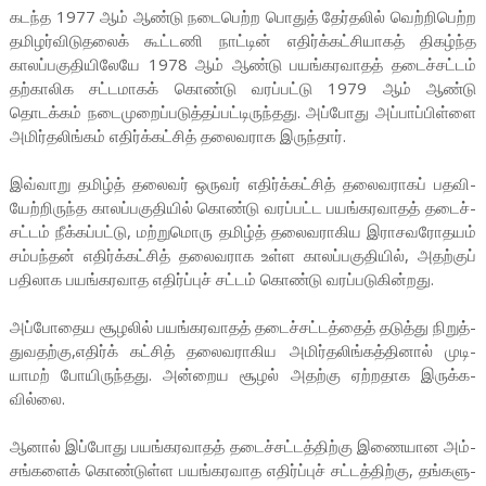
கடந்த 1977 ஆம் ஆண்டு நடை­பெற்ற பொதுத் தேர்­தலில் வெற்­றி­பெற்ற
தமி­ழர்­வி­டு­தலைக் கூட்­டணி நாட்டின் எதிர்க்­கட்­சி­யாகத் திகழ்ந்த
காலப்­ப­கு­தி­யி­லேயே 1978 ஆம் ஆண்டு பயங்­க­ர­வாதத் தடைச்­சட்டம்
தற்­கா­லிக சட்­ட­மாகக் கொண்டு வரப்­பட்டு 1979 ஆம் ஆண்டு
தொடக்கம் நடைமுறைப்படுத்தப்பட்டிருந்தது. அப்போது அப்பாப்பிள்ளை
அமிர்தலிங்கம் எதிர்க்கட்சித் தலைவராக இருந்தார்.
இவ்­வாறு தமிழ்த் தலைவர் ஒருவர் எதிர்க்­கட்சித் தலை­வ­ராகப் பத­வி­
யேற்­றி­ருந்த காலப்­ப­கு­தியில் கொண்டு வரப்­பட்ட பயங்­க­ர­வாதத் தடைச்­
சட்டம் நீக்­கப்­பட்டு, மற்­று­மொரு தமிழ்த் தலை­வ­ரா­கிய இரா­ச­வ­ரோ­தயம்
சம்­பந்தன் எதிர்க்­கட்சித் தலை­வ­ராக உள்ள காலப்­ப­கு­தியில், அதற்குப்
பதி­லாக பயங்­க­ர­வாத எதிர்ப்புச் சட்டம் கொண்டு வரப்­ப­டு­கின்­றது.
அப்­போ­தைய சூழலில் பயங்­க­ர­வாதத் தடைச்­சட்­டத்தைத் தடுத்து நிறுத்­
து­வ­தற்கு,எதிர்­க் கட்சித் தலை­வ­ரா­கிய அமிர்­த­லிங்­கத்­தினால் முடி­
யாமற் போயி­ருந்­தது. அன்­றைய சூழல் அதற்கு ஏற்­ற­தாக இருக்­க­
வில்லை.
ஆனால் இப்­போது பயங்­க­ர­வாதத் தடைச்­சட்­டத்­திற்கு இணை­யான அம்­
சங்­களைக் கொண்­டுள்ள பயங்­க­ர­வாத எதிர்ப்புச் சட்­டத்­திற்கு, தங்­க­ளு­