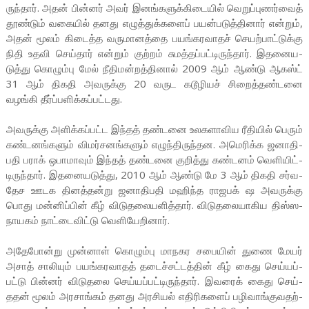
ருந்தார். அதன் பின்னர் அவர் இனங்­க­ளுக்­கி­டையில் வெறுப்­பு­ணர்வைத்
தூண்டும் வகையில் தனது எழுத்­துக்­களைப் பயன்­ப­டுத்­தினார் என்றும்,
அதன் மூலம் கிடைத்த வரு­மா­னத்தை பயங்­க­ர­வாதச் செயற்­பாட்­டுக்கு
நிதி உதவி செய்தார் என்றும் குற்றம் சுமத்­தப்­பட்­டி­ருந்தார். இத­னை­ய­
டுத்து கொழும்பு மேல் நீதி­மன்­றத்­தினால் 2009 ஆம் ஆண்டு ஆகஸ்ட்
31 ஆம் திகதி அவ­ருக்கு 20 வருட கடூ­ழியச் சிறைத்­தண்­டனை
வழங்கி தீர்ப்­ப­ளிக்­கப்­பட்­டது.
அவ­ருக்கு அளிக்­கப்­பட்ட இந்தத் தண்­டனை உல­க­ளா­விய ரீதியில் பெரும்
கண்­ட­னங்­களும் விமர்­ச­னங்­களும் எழுந்­தி­ருந்­தன. அமெ­ரிக்க ஜனா­தி­
பதி பராக் ஒபா­மாவும் இந்தத் தண்­டனை குறித்து கண்­டனம் வெளி­யிட்­
டிருந்தார். இத­னை­ய­டுத்து, 2010 ஆம் ஆண்டு மே 3 ஆம் திகதி சர்­வ­
தேச ஊடக தினத்­தன்று ஜனா­தி­பதி மஹிந்த ராஜ­பக் ஷ அவ­ருக்கு
பொது மன்­னிப்பின் கீழ் விடு­த­லை­ய­ளித்தார். விடு­த­லை­யா­கிய திஸ்­ஸ­
நா­யகம் நாட்­டை­விட்டு வெளி­யே­றினார்.
அதே­போன்று முன்னாள் கொழும்பு மாந­கர சபையின் துணை மேயர்
அசாத் சாலியும் பயங்­க­ர­வாதத் தடைச்­சட்­டத்தின் கீழ் கைது செய்­யப்­
பட்டு பின்னர் விடு­தலை செய்­யப்­பட்­டி­ருந்தார். இவரைக் கைது செய்­
ததன் மூலம் அர­சாங்கம் தனது அர­சியல் எதி­ரி­களைப் பழி­வாங்­கு­வ­தற்­