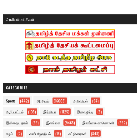
அரசியல் கட்சிகள்
CATEGORIES
Sports
(442)
அரசியல்
(16003)
அறிவியல்
(94)
ஆர்ப்பாட்டம்
(105)
இந்தியா
(1125)
இனவழிப்பு
(8)
இன்றைய நாள்
(65)
இலங்கை
(9465)
இலங்கை காணொளி
(652)
ஈழம்
(7)
எண் ஜோதிடம்
(18)
கட்டுரைகள்
(848)