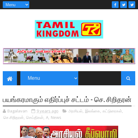
பயங்கரமாகும் எதிர்ப்புச் சட்டம் - செ. சிறி­தரன்
Bagalavan
9 years ago
அரசியல்
,
இலங்கை
,
கட்டுரைகள்
,
செ.சிறிதரன்
,
செய்திகள்
,
A
,
News