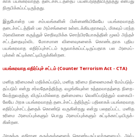
காக பயங்­க­ர­வாதத் தடைச்­சட்­டத்தைப் பயன்­ப­டுத்­தி­யி­ருந்­தது என்­பது
நிரூ­பிக்­கப்­பட்­டி­ருந்­தது.
இது­போன்ற பல சம்­பவங்­களின் பின்­ன­ணி­யி­லேயே பயங்­க­ர­வாதத்
தடைச்­சட்­டத்தின் பல அம்­சங்­களை உள்­ள­டக்­கி­ய­தா­கவும், மிகவும் பரந்த
அள­வி­லான கருத்துச் செறி­வு­மிக்க சொற்­பி­ர­யோ­கத்தின் மூலம் அந்தச்
சட்­டத்­தை­யும்­விட மோச­மான விளை­வு­களைக் கொண்­ட­தாக புதிய
பயங்­க­ர­வாத எதிர்ப்­புச்­சட்டம் உரு­வாக்­கப்­பட்­டி­ருப்­ப­தாக பல அமைப்­
புக்கள் சுட்­டிக்­காட்­டி­யி­ருக்­கின்­றன.
பயங்­க­ர­வாத எதிர்ப்புச் சட்டம் (Counter Terrorism Act - CTA)
மனித உரி­மைகள் மதிக்­கப்­படும், மனித உரிமை நிலை­மைகள் மேம்­ப­டுத்­
தப்­படும் என்று சர்­வ­தே­சத்­திற்கு வழங்­கி­யுள்ள உத்­த­­ர­வா­தத்தை நிறை­
வேற்­று­வ­தற்கு விருப்­ப­மில்­லாத தன்­மையை வெளிப்­ப­டுத்தும் வகை­யி­
லேயே அரசு பயங்­க­ர­வாதத் தடைச்­சட்­டத்­திற்குப் பதி­லாகக் பயங்­க­ர­வாத
எதிர்ப்­புச்­சட்­டத்தைக் கொண்டு வரு­கின்­றது என்று பல­த­ரப்­பட்ட மனித
உரிமை அமைப்­புக்­களும் பொது அமைப்­புக்­களும் சுட்­டிக்­காட்­டி­யி­ருக்­
கின்­றன.
அர­சுக்கு எதி­ரான கருத்­துக்­களைக் கொண்­டி­ருப்­ப­வர்­க­ளையும், அவ்­