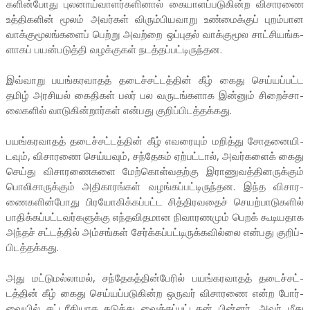
க­ளின்­போது புல­னாய்­வா­ளர்­க­ளினால் கையா­ளப்­ப­டு­கின்ற விசா­ரணை
உத்­தி­களின் மூலம் அவர்கள் விரும்­பி­ய­வாறு உண்­மைக்குப் புறம்­பான
வாக்­கு­மூ­லங்­களைப் பெற்று அவற்றை ஒப்­புதல் வாக்­கு­மூல சாட்­சி­யங்­க­
ளாகப் பயன்­ப­டுத்தி வழக்­குகள் நடத்­தப்­பட்­டி­ருந்­தன.
இவ்­வாறு பயங்­க­ர­வாதத் தடைச்­சட்­டத்தின் கீழ் கைது செய்­யப்­பட்ட
தமிழ் அர­சியல் கைதிகள் பலர் பல வரு­டங்­க­ளாக இன்னும் சிறைச்­சா­
லை­களில் வாடு­கின்­றார்கள் என்­பது குறிப்­பி­டத்­தக்­கது.
பயங்­க­ர­வாதத் தடைச்­சட்­டத்தின் கீழ் எவ­ரையும் மறித்து சோத­னை­யி­
டவும், விசா­ரணை செய்­யவும், சந்­தேகம் ஏற்­பட்டால், அவர்­களைக் கைது
செய்து விசா­ர­ணை­களை மேற்­கொள்­வ­தற்கு இரா­ணு­வத்­தி­ன­ருக்கும்
பொலி­சா­ருக்கும் அதி­கா­ரங்கள் வழங்­கப்­பட்­டி­ருந்­தன. இந்த விசா­ர­
ணை­க­ளின்­போது பிர­யோ­கிக்­கப்­பட்ட சித்­தி­ர­வதைச் செயற்­பா­டு­களில்
பாதிக்­கப்­பட்­ட­வர்­க­ளுக்கு எந்­த­வி­த­மான நிவா­ர­ணமும் பெறக் கூடி­ய­தாக
அந்தச் சட்­டத்தில் அம்­சங்கள் சேர்க்­கப்­பட்­டி­ருக்­க­வில்லை என்­பது குறிப்­
பி­டத்­தக்­கது.
அது மட்­டு­மல்­லாமல், சந்­தே­கத்­தின்­பேரில் பயங்­க­ர­வாதத் தடைச்­சட்­
டத்தின் கீழ் கைது செய்­யப்­ப­டு­கின்ற ஒருவர் விசா­ரணை என்ற போர்­
வையில் சட்­ட­ரீ­தி­யாக தடுத்து வைக்­கப்­பட்­டதன் பின்னர், அவர் மீது