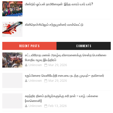
மீண்டும் ஓப்பன் நாமினேஷன்: இந்த வாரம் யார் யார்?
கிளிநொச்சியிலும் சற்றுமுன்னர் வாள்வெட்டு
RECENT POSTS
COMMENTS
சட்டவிரோத மணல் அகழ்வு விசாரணைக்கு சென்ற பொலிஸை
மோதிய உழவு இயந்திரம்
Unknown
Mar 29, 2026
உறுப்பினரை வெளியேற்றி சபையை நடத்த முடியும்– தவிசாளர்
Unknown
Mar 29, 2026
சுதந்திர தினம் தமிழர்களுக்கு கரி நாள் – யாழ். பல்கலை
(காணொளி)
Unknown
Feb 13, 2026