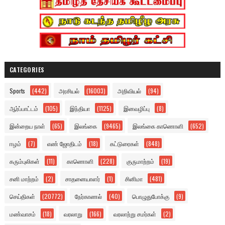
CATEGORIES
Sports
(442)
அரசியல்
(16003)
அறிவியல்
(94)
ஆர்ப்பாட்டம்
(105)
இந்தியா
(1125)
இனவழிப்பு
(8)
இன்றைய நாள்
(65)
இலங்கை
(9465)
இலங்கை காணொளி
(652)
ஈழம்
(7)
எண் ஜோதிடம்
(18)
கட்டுரைகள்
(848)
கரும்புலிகள்
(11)
காணொளி
(228)
குருமாற்றம்
(19)
சனி மாற்றம்
(2)
சாதனையாளர்
(1)
சினிமா
(481)
செய்திகள்
(20772)
நேர்காணல்
(40)
பொழுதுபோக்கு
(9)
மண்வாசம்
(18)
வரலாறு
(166)
வரலாற்று சமர்கள்
(2)