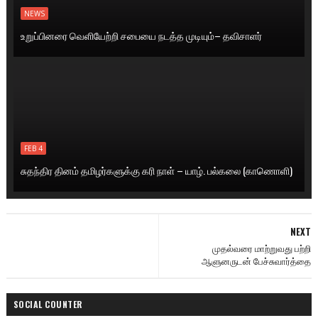
NEWS
உறுப்பினரை வெளியேற்றி சபையை நடத்த முடியும்– தவிசாளர்
FEB 4
சுதந்திர தினம் தமிழர்களுக்கு கரி நாள் – யாழ். பல்கலை (காணொளி)
NEXT
முதல்வரை மாற்றுவது பற்றி
ஆளுனருடன் பேச்சுவார்த்தை
SOCIAL COUNTER