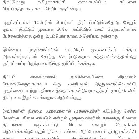
திரட்டுமாறு தமிழரசுக்கட்சி தலைமைப்பீடம் கட்டளை
பிறப்பித்துள்ளதாகவும் தெரியவருகின்றது.
முதல்கட்டமாக 15பேரின் பெயர்கள் திரட்டப்பட்டுள்ளதோடு மேலும்
ஐவரை திரட்டும் முகமாக ரெலோ கட்சியின் உதவி பெறுவதற்கான
பேச்சுவார்த்தை ஒன்று இடம்பெற்றதாகவும் தெரியவருகின்றது.
இன்றைய முதலமைச்சரின் உரையிலும் முதலமைச்சர் மத்திய
அமைச்சர்களுடன் சேர்ந்து செயற்படுவதாக சத்தியலிங்கத்தின்மீது
குற்றம்சாட்டியிருந்தமை இங்கு குறிப்பிடத்தக்கது.
திட்டம் சாதகமானால் நம்பிக்கையில்லா தீர்மானம்
கொண்டுவருவதாகவும் அது தவறினால் ஆளுனரைக்கொண்டு
முதல்வரை மாற்றும் தீர்மானத்தை கொண்டுவருவதற்கும் முயற்சிகளில்
தீவிரமாக இறங்கியுள்ளதாக தெரிகின்றது.
இவர்களின் நிலமை மோசமானால் முதலமைச்சர் வீட்டுக்கு செல்ல
வேண்டிய நிலை ஏற்படும் என்றும் முதலமைச்சரின் தலைக்கு மேலாக
திட்டங்கள் வகுக்கப்பட்டு விட்டன என்றும் செய்திகள்
தெரிவிக்கின்றபோதும் நிலமை எல்லை மீறிப்போனால் தமிழரசுக்கட்சி
தனது மாகாணசபையின் செயற்பாடுகளுக்கு இடையூறு