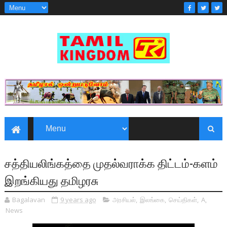
சத்தியலிங்கத்தை முதல்வராக்க திட்டம்-களம்
இறங்கியது தமிழரசு
Bagalavan
9 years ago
அரசியல்
,
இலங்கை
,
செய்திகள்
,
A
,
News