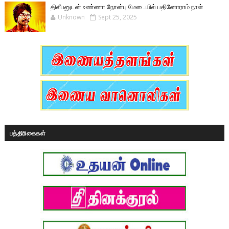
திலீபனுடன் உண்ணா நோன்பு மேடையில் பதினோராம் நாள்
Unknown
Sept 25, 2025
பத்திரிகைகள்