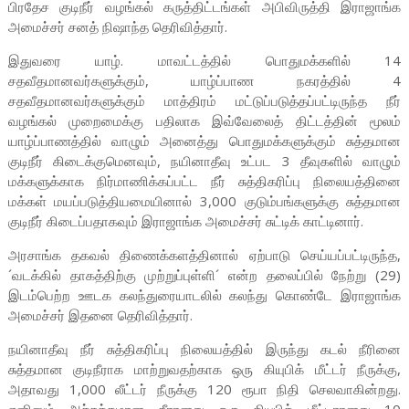
பிரதேச குடிநீர் வழங்கல் கருத்திட்டங்கள் அபிவிருத்தி இராஜாங்க
அமைச்சர் சனத் நிஷாந்த தெரிவித்தார்.
இதுவரை யாழ். மாவட்டத்தில் பொதுமக்களில் 14
சதவீதமானவர்களுக்கும், யாழ்ப்பாண நகரத்தில் 4
சதவீதமானவர்களுக்கும் மாத்திரம் மட்டுப்படுத்தப்பட்டிருந்த நீர்
வழங்கல் முறைமைக்கு பதிலாக இவ்வேலைத் திட்டத்தின் மூலம்
யாழ்ப்பாணத்தில் வாழும் அனைத்து பொதுமக்களுக்கும் சுத்தமான
குடிநீர் கிடைக்குமெனவும், நயினாதீவு உட்பட 3 தீவுகளில் வாழும்
மக்களுக்காக நிர்மாணிக்கப்பட்ட நீர் சுத்திகரிப்பு நிலையத்தினை
மக்கள் மயப்படுத்தியமையினால் 3,000 குடும்பங்களுக்கு சுத்தமான
குடிநீர் கிடைப்பதாகவும் இராஜாங்க அமைச்சர் சுட்டிக் காட்டினார்.
அரசாங்க தகவல் திணைக்களத்தினால் ஏற்பாடு செய்யப்பட்டிருந்த,
´வடக்கில் தாகத்திற்கு முற்றுப்புள்ளி´ என்ற தலைப்பில் நேற்று (29)
இடம்பெற்ற ஊடக கலந்துரையாடலில் கலந்து கொண்டே இராஜாங்க
அமைச்சர் இதனை தெரிவித்தார்.
நயினாதீவு நீர் சுத்திகரிப்பு நிலையத்தில் இருந்து கடல் நீரினை
சுத்தமான குடிநீராக மாற்றுவதற்காக ஒரு கியுபிக் மீட்டர் நீருக்கு,
அதாவது 1,000 லீட்டர் நீருக்கு 120 ரூபா நிதி செலவாகின்றது.