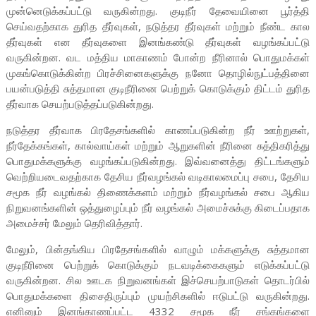
முன்னெடுக்கப்பட்டு வருகின்றது. குடிநீர் தேவையினை பூர்த்தி
செய்வதற்காக துரித தீர்வுகள், நடுத்தர தீர்வுகள் மற்றும் நீண்ட கால
தீர்வுகள் என தீர்வுகளை இனங்கண்டு தீர்வுகள் வழங்கப்பட்டு
வருகின்றன. வட மத்திய மாகாணம் போன்ற நீரினால் பொதுமக்கள்
முகங்கொடுக்கின்ற பிரச்சினைகளுக்கு நனோ தொழில்நுட்பத்தினை
பயன்படுத்தி சுத்தமான குடிநீரினை பெற்றுக் கொடுக்கும் திட்டம் துரித
தீர்வாக செயற்படுத்தப்படுகின்றது.
நடுத்தர தீர்வாக பிரதேசங்களில் காணப்படுகின்ற நீர் ஊற்றுகள்,
நீர்தேக்கங்கள், கால்வாய்கள் மற்றும் ஆறுகளின் நீரினை சுத்திகரித்து
பொதுமக்களுக்கு வழங்கப்படுகின்றது. இவ்வனைத்து திட்டங்களும்
வெற்றியடைவதற்காக தேசிய நீர்வழங்கல் வடிகாலமைப்பு சபை, தேசிய
சமூக நீர் வழங்கல் திணைக்களம் மற்றும் நீர்வழங்கல் சபை ஆகிய
நிறுவனங்களின் ஒத்துழைப்பும் நீர் வழங்கல் அமைச்சுக்கு கிடைப்பதாக
அமைச்சர் மேலும் தெரிவித்தார்.
மேலும், பின்தங்கிய பிரதேசங்களில் வாழும் மக்களுக்கு சுத்தமான
குடிநீரினை பெற்றுக் கொடுக்கும் நடவடிக்கைகளும் எடுக்கப்பட்டு
வருகின்றன. சில ஊடக நிறுவனங்கள் இச்செயற்பாடுகள் தொடர்பில்
பொதுமக்களை திசைதிருப்பும் முயற்சிகளில் ஈடுபட்டு வருகின்றது.
எனினும் இனங்காணப்பட்ட 4332 சமூக நீர் சங்கங்களை