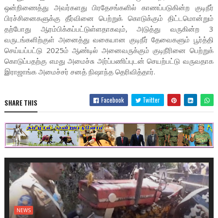
ஒன்றிணைத்து அவர்களது பிரதேசங்களில் காணப்படுகின்ற குடிநீர்
பிரச்சினைகளுக்கு தீர்வினை பெற்றுக் கொடுக்கும் திட்டமொன்றும்
தற்போது ஆரம்பிக்கப்பட்டுள்ளதாகவும், அடுத்து வருகின்ற 3
வருடங்களிற்குள் அனைத்து வகையான குடிநீர் தேவைகளும் பூர்த்தி
செய்யப்பட்டு 2025ம் ஆண்டில் அனைவருக்கும் குடிநீரினை பெற்றுக்
கொடுப்பதற்கு எமது அமைச்சு அர்ப்பணிப்புடன் செயற்பட்டு வருவதாக
இராஜாங்க அமைச்சர் சனத் நிஷாந்த தெரிவித்தார்.
Facebook
Twitter
SHARE THIS
NEWS