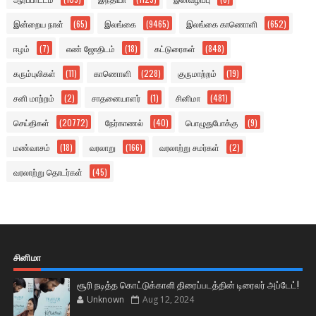
இன்றைய நாள்
(65)
இலங்கை
(9465)
இலங்கை காணொளி
(652)
ஈழம்
(7)
எண் ஜோதிடம்
(18)
கட்டுரைகள்
(848)
கரும்புலிகள்
(11)
காணொளி
(228)
குருமாற்றம்
(19)
சனி மாற்றம்
(2)
சாதனையாளர்
(1)
சினிமா
(481)
செய்திகள்
(20772)
நேர்காணல்
(40)
பொழுதுபோக்கு
(9)
மண்வாசம்
(18)
வரலாறு
(166)
வரலாற்று சமர்கள்
(2)
வரலாற்று தொடர்கள்
(45)
சினிமா
சூரி நடித்த கொட்டுக்காளி திரைப்படத்தின் டிரைலர் அப்டேட்!
Unknown
Aug 12, 2024