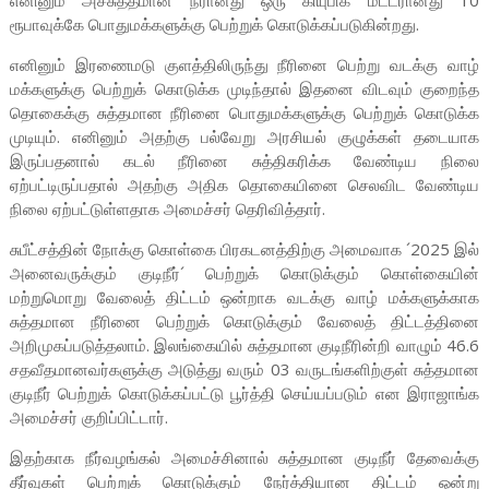
எனினும் அச்சுத்தமான நீரானது ஒரு கியுபிக் மீட்டரானது 10
ரூபாவுக்கே பொதுமக்களுக்கு பெற்றுக் கொடுக்கப்படுகின்றது.
எனினும் இரணைமடு குளத்திலிருந்து நீரினை பெற்று வடக்கு வாழ்
மக்களுக்கு பெற்றுக் கொடுக்க முடிந்தால் இதனை விடவும் குறைந்த
தொகைக்கு சுத்தமான நீரினை பொதுமக்களுக்கு பெற்றுக் கொடுக்க
முடியும். எனினும் அதற்கு பல்வேறு அரசியல் குழுக்கள் தடையாக
இருப்பதனால் கடல் நீரினை சுத்திகரிக்க வேண்டிய நிலை
ஏற்பட்டிருப்பதால் அதற்கு அதிக தொகையினை செலவிட வேண்டிய
நிலை ஏற்பட்டுள்ளதாக அமைச்சர் தெரிவித்தார்.
சுபீட்சத்தின் நோக்கு கொள்கை பிரகடனத்திற்கு அமைவாக ´2025 இல்
அனைவருக்கும் குடிநீர்´ பெற்றுக் கொடுக்கும் கொள்கையின்
மற்றுமொறு வேலைத் திட்டம் ஒன்றாக வடக்கு வாழ் மக்களுக்காக
சுத்தமான நீரினை பெற்றுக் கொடுக்கும் வேலைத் திட்டத்தினை
அறிமுகப்படுத்தலாம். இலங்கையில் சுத்தமான குடிநீரின்றி வாழும் 46.6
சதவீதமானவர்களுக்கு அடுத்து வரும் 03 வருடங்களிற்குள் சுத்தமான
குடிநீர் பெற்றுக் கொடுக்கப்பட்டு பூர்த்தி செய்யப்படும் என இராஜாங்க
அமைச்சர் குறிப்பிட்டார்.
இதற்காக நீர்வழங்கல் அமைச்சினால் சுத்தமான குடிநீர் தேவைக்கு
தீர்வுகள் பெற்றுக் கொடுக்கும் நேர்த்தியான திட்டம் ஒன்று