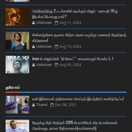
அடுத்தடுத்து 2 படங்களில் நடிக்கும் விஜய் - தளபதி 70 ஐ
இயக்கப்போவது யார்?
Unknown
Aug 11, 2024
சின்னத்திரை நடிகை சித்ரா மரண வழக்கு- கணவர் ஹேம்நாத்
விடுதலை!
Unknown
Aug 10, 2024
imax-ல் விஜய்யின் "தி கோட்" - வைரலாகும் போஸ்டர்..!
Unknown
Aug 09, 2024
துரோகம்
வலி இல்லாமல் தற்கொலை செய்யும் இயந்திரம் கண்டுபிடிப்பு!
Thamil
Dec 08, 2021
நேருக்கு நேர்-தேர்தல்-2015 பேராசிரியர் கீத பொன்கலன்
அவர்களுடனான நேர்காணல்(காணொளி)