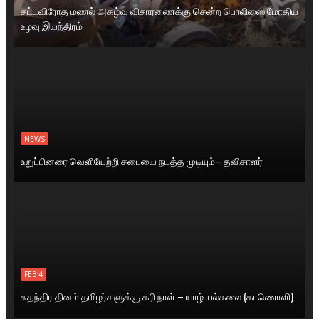
சட்டவிரோத மணல் அகழ்வு விசாரணைக்கு சென்ற பொலிஸை மோதிய
உழவு இயந்திரம்
NEWS
உறுப்பினரை வெளியேற்றி சபையை நடத்த முடியும்– தவிசாளர்
FEB 4
சுதந்திர தினம் தமிழர்களுக்கு கரி நாள் – யாழ். பல்கலை (காணொளி)