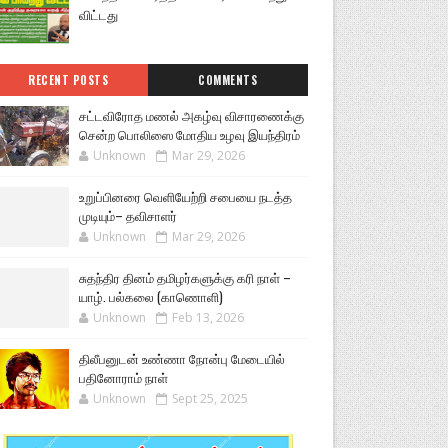
விட்டது
RECENT POSTS
COMMENTS
சட்டவிரோத மணல் அகழ்வு விசாரணைக்கு
சென்ற பொலிஸை மோதிய உழவு இயந்திரம்
Unknown
Mar 29, 2026
உறுப்பினரை வெளியேற்றி சபையை நடத்த
முடியும்– தவிசாளர்
Unknown
Mar 29, 2026
சுதந்திர தினம் தமிழர்களுக்கு கரி நாள் –
யாழ். பல்கலை (காணொளி)
Unknown
Feb 13, 2026
திலீபனுடன் உண்ணா நோன்பு மேடையில்
பதினோராம் நாள்
Unknown
Sept 25, 2025