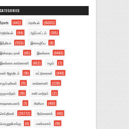
CATEGORIES
Sports
(442)
அரசியல்
(16003)
அறிவியல்
(94)
ஆர்ப்பாட்டம்
(105)
இந்தியா
(1125)
இனவழிப்பு
(8)
இன்றைய நாள்
(65)
இலங்கை
(9465)
இலங்கை காணொளி
(652)
ஈழம்
(7)
எண் ஜோதிடம்
(18)
கட்டுரைகள்
(848)
கரும்புலிகள்
(11)
காணொளி
(228)
குருமாற்றம்
(19)
சனி மாற்றம்
(2)
சாதனையாளர்
(1)
சினிமா
(481)
செய்திகள்
(20772)
நேர்காணல்
(40)
பொழுதுபோக்கு
(9)
மண்வாசம்
(18)