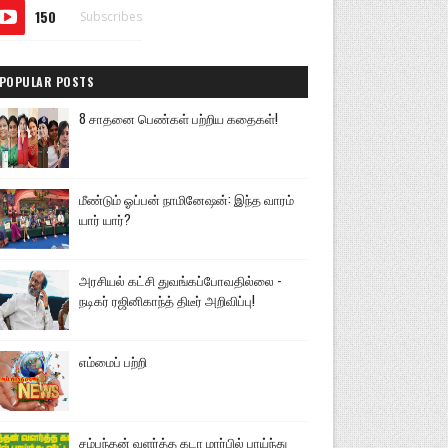
150
Subscribes
POPULAR POSTS
8 சாதனை பெண்கள் பற்றிய கதைகள்!
மீண்டும் ஓப்பன் நாமினேஷன்: இந்த வாரம்
யார் யார்?
அரசியல் கட்சி துவங்கப்போவதில்லை -
நடிகர் ரஜினிகாந்த் திடீர் அறிவிப்பு!
எம்மைப் பற்றி
சம்பந்தன் வளர்த்த கடா மார்பில் பாய்ந்து