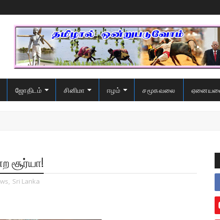
ஜோதிடம்
சினிமா
ஈழம்
சமூகவலை
ஏனையவ
்ற சூர்யா!
ws
,
Sri Lanka