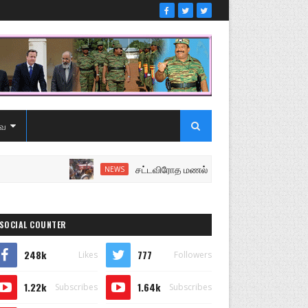
ை
சட்டவிரோத மணல் அகழ்வு விசாரணைக்கு சென்ற ப
NEWS
SOCIAL COUNTER
248k
777
Likes
Followers
1.22k
1.64k
Subscribes
Subscribes