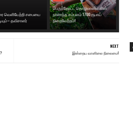
பெருந்தோட்ட தொழிலாளர்களின்
னரை வெளியேற்றி சபையை
நாளாந்த சம்பளம் 1700 ரூபாய்
டியும்– தவிசாளர்
நிறைவேற்றம்!
NEXT
்?
இன்றைய வானிலை நிலைமை!