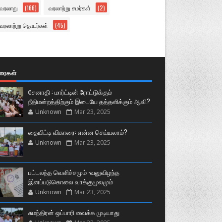
வரலாறு
(166)
வரலாற்று சமர்கள்
(2)
வரலாற்று தொடர்கள்
(45)
ுரைகள்
சேனாதி : மார்ட்டின் ரோட்டுக்கும்
நீதிமன்றத்திற்கும் இடையே தத்தளிக்கும் ஆவி?
Unknown
Mar 23, 2025
தையிட்டி விகாரை: என்ன செய்யலாம்?
Unknown
Mar 23, 2025
பட்டலந்த வெளிச்சமும் -வலுவிழந்த
இனப்படுகொலை வாக்குமூலமும்
Unknown
Mar 23, 2025
சுமந்திரன் ஒப்பாரி வைக்க முடியாது