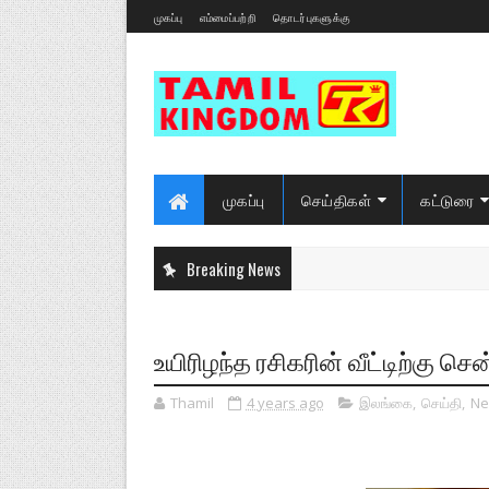
முகப்பு
எம்மைப்பற்றி
தொடர்புகளுக்கு
முகப்பு
செய்திகள்
கட்டுரை
Breaking News
உயிரிழந்த ரசிகரின் வீட்டிற்கு சென
Thamil
4 years ago
இலங்கை
,
செய்தி
,
Ne