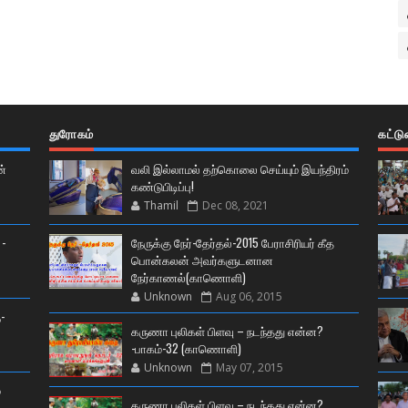
துரோகம்
கட்ட
ன்
வலி இல்லாமல் தற்கொலை செய்யும் இயந்திரம்
கண்டுபிடிப்பு!
Thamil
Dec 08, 2021
 -
நேருக்கு நேர்-தேர்தல்-2015 பேராசிரியர் கீத
பொன்கலன் அவர்களுடனான
நேர்காணல்(காணொளி)
Unknown
Aug 06, 2015
-
கருணா புலிகள் பிளவு – நடந்தது என்ன?
-பாகம்-32 (காணொளி)
Unknown
May 07, 2015
்
கருணா புலிகள் பிளவு – நடந்தது என்ன?