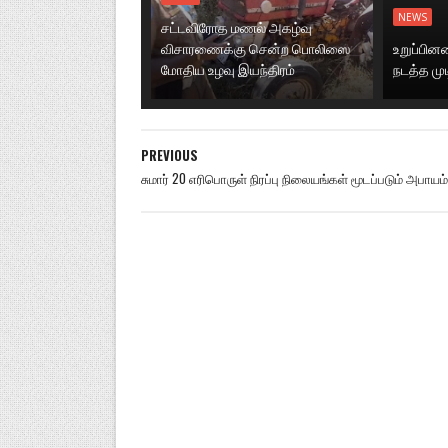
NEWS
சட்டவிரோத மணல் அகழ்வு
விசாரணைக்கு சென்ற பொலிஸை
உறுப்பி
மோதிய உழவு இயந்திரம்
நடத்த மு
PREVIOUS
சுமார் 20 எரிபொருள் நிரப்பு நிலையங்கள் மூடப்படும் அபாயம