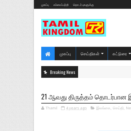
முகப்பு
எம்மைப்பற்றி
தொடர்புகளுக்கு
முகப்பு
செய்திகள்
கட்டுரை
Breaking News
21 ஆவது திருத்தம் தொடர்பான இ
Thamil
4 years ago
இலங்கை
,
செய்தி
,
Ne