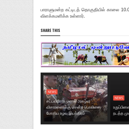
பாராளுமன்ற கட்டிடத் தொகுதியில் காலை 10.
விளக்கமளிக்க உள்ளார்.
SHARE THIS
NEWS
NEWS
சட்டவிரோத மணல் அகழ்வு
விசாரணைக்கு சென்ற பொலிஸை
உறுப்பி
மோதிய உழவு இயந்திரம்
நடத்த மு