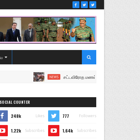
ை
சட்டவிரோத மணல் அகழ்வு விசாரணைக்கு சென்ற 
NEWS
SOCIAL COUNTER
248k
777
Likes
Followers
1.22k
1.64k
Subscribes
Subscribes