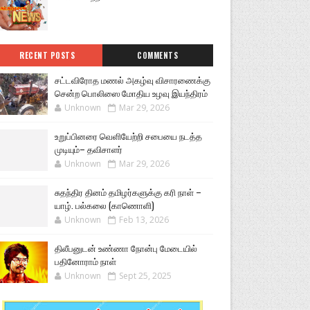
RECENT POSTS
COMMENTS
சட்டவிரோத மணல் அகழ்வு விசாரணைக்கு
சென்ற பொலிஸை மோதிய உழவு இயந்திரம்
Unknown
Mar 29, 2026
உறுப்பினரை வெளியேற்றி சபையை நடத்த
முடியும்– தவிசாளர்
Unknown
Mar 29, 2026
சுதந்திர தினம் தமிழர்களுக்கு கரி நாள் –
யாழ். பல்கலை (காணொளி)
Unknown
Feb 13, 2026
திலீபனுடன் உண்ணா நோன்பு மேடையில்
பதினோராம் நாள்
Unknown
Sept 25, 2025