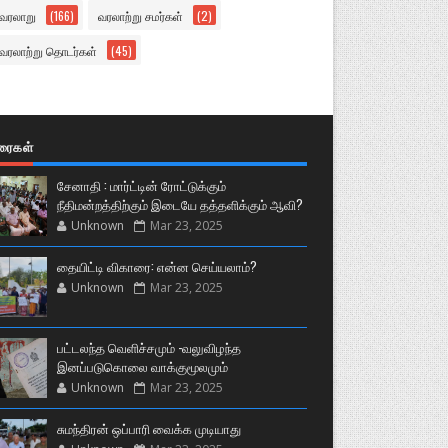
வரலாறு
(166)
வரலாற்று சமர்கள்
(2)
வரலாற்று தொடர்கள்
(45)
ுரைகள்
சேனாதி : மார்ட்டின் ரோட்டுக்கும்
நீதிமன்றத்திற்கும் இடையே தத்தளிக்கும் ஆவி?
Unknown
Mar 23, 2025
தையிட்டி விகாரை: என்ன செய்யலாம்?
Unknown
Mar 23, 2025
பட்டலந்த வெளிச்சமும் -வலுவிழந்த
இனப்படுகொலை வாக்குமூலமும்
Unknown
Mar 23, 2025
சுமந்திரன் ஒப்பாரி வைக்க முடியாது