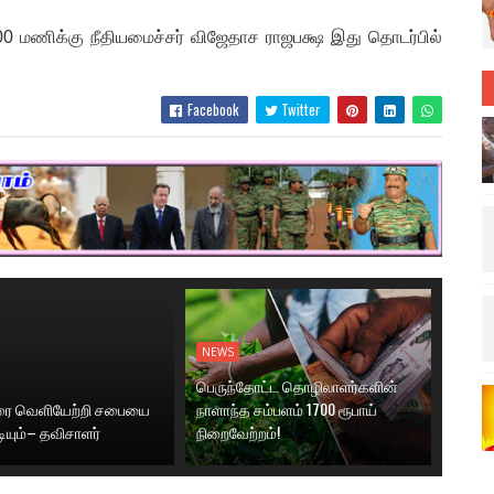
00 மணிக்கு நீதியமைச்சர் விஜேதாச ராஜபக்ஷ இது தொடர்பில்
Facebook
Twitter
NEWS
பெருந்தோட்ட தொழிலாளர்களின்
னரை வெளியேற்றி சபையை
நாளாந்த சம்பளம் 1700 ரூபாய்
டியும்– தவிசாளர்
நிறைவேற்றம்!