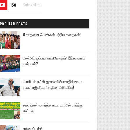
150
Subscribes
POPULAR POSTS
8 சாதனை பெண்கள் பற்றிய கதைகள்!
மீண்டும் ஓப்பன் நாமினேஷன்: இந்த வாரம்
யார் யார்?
அரசியல் கட்சி துவங்கப்போவதில்லை -
நடிகர் ரஜினிகாந்த் திடீர் அறிவிப்பு!
சம்பந்தன் வளர்த்த கடா மார்பில் பாய்ந்து
விட்டது
எம்மைப் பற்றி