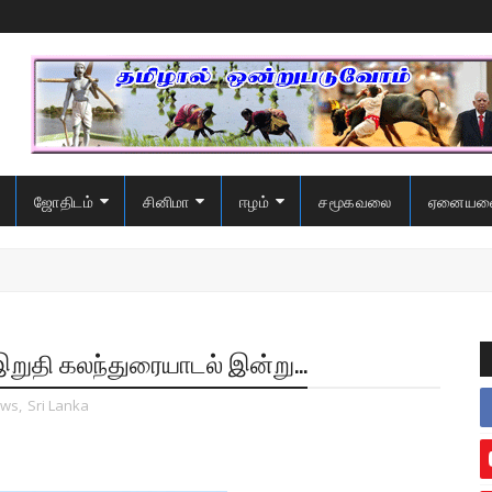
ஜோதிடம்
சினிமா
ஈழம்
சமூகவலை
ஏனையவ
றுதி கலந்துரையாடல் இன்று...
ws
,
Sri Lanka