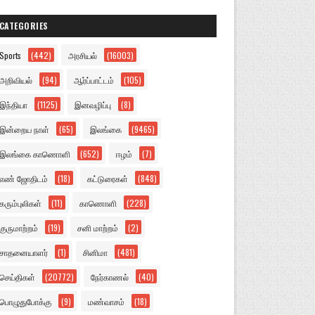
CATEGORIES
Sports
(442)
அரசியல்
(16003)
அறிவியல்
(94)
ஆர்ப்பாட்டம்
(105)
இந்தியா
(1125)
இனவழிப்பு
(8)
இன்றைய நாள்
(65)
இலங்கை
(9465)
இலங்கை காணொளி
(652)
ஈழம்
(7)
எண் ஜோதிடம்
(18)
கட்டுரைகள்
(848)
கரும்புலிகள்
(11)
காணொளி
(228)
குருமாற்றம்
(19)
சனி மாற்றம்
(2)
சாதனையாளர்
(1)
சினிமா
(481)
செய்திகள்
(20772)
நேர்காணல்
(40)
பொழுதுபோக்கு
(9)
மண்வாசம்
(18)