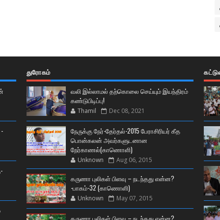
துரோகம்
கட்ட
ன்
வலி இல்லாமல் தற்கொலை செய்யும் இயந்திரம்
கண்டுபிடிப்பு!
Thamil
Dec 08, 2021
 -
நேருக்கு நேர்-தேர்தல்-2015 பேராசிரியர் கீத
பொன்கலன் அவர்களுடனான
நேர்காணல்(காணொளி)
Unknown
Aug 06, 2015
-
கருணா புலிகள் பிளவு – நடந்தது என்ன?
-பாகம்-32 (காணொளி)
Unknown
May 07, 2015
்
கருணா புலிகள் பிளவு – நடந்தது என்ன?