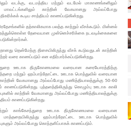
ளிலும் வடக்கு, வடமத்திய மற்றும் வடமேல் மாகாணங்களிலும்
மாவட்டங்களிலும் காற்றின் வேகமானது அவ்வப்போது
ிகரிக்கக் கூடிய சாத்தியம் காணப்படுகின்றது.
ரதேசங்களில் தற்காலிகமாக பலத்த காற்றும் வீசக்கூடும். மின்னல்
 குறைத்துக்கொள்ள தேவையான முன்னெச்சரிக்கை நடவடிக்கைகளை
டுகின்றார்கள்.
ற்றானது தென்மேற்கு திசையிலிருந்து வீசக் கூடுவதுடன் காற்றின்
ர் வரை காணப்படும் என எதிர்பார்க்கப்படுகின்றது.
ங்கேசந்துறை ஊடாக திருகோணமலை வரையான கரையோரத்திற்கு
து மாத்தறை மற்றும் ஹம்பாந்தோட்டை ஊடாக பொத்துவில் வரையான
ம் காற்றின் வேகமானது அவ்வப்போது மணித்தியாலத்துக்கு 50-60
ம் காணப்படுகின்றது. புத்தளத்திலிருந்து கொழும்பு ஊடாக காலி
புகளில் காற்றின் வேகமானது அவ்வப்போது மணித்தியாலத்துக்கு
்தியம் காணப்படுகின்றது.
ர் மற்றும் காங்கேசந்துறை ஊடாக திருகோணமலை வரையான
ும் மாத்தறையிலிருந்து ஹம்பாந்தோட்டை ஊடாக பொத்துவில்
புகளும் அவ்வப்போது கொந்தளிப்பாகக் காணப்படும்.