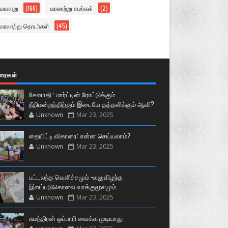
வரலாறு
(166)
வரலாற்று சமர்கள்
(2)
வரலாற்று தொடர்கள்
(45)
ுரைகள்
சேனாதி : மார்ட்டின் ரோட்டுக்கும்
நீதிமன்றத்திற்கும் இடையே தத்தளிக்கும் ஆவி?
Unknown
Mar 23, 2025
தையிட்டி விகாரை: என்ன செய்யலாம்?
Unknown
Mar 23, 2025
பட்டலந்த வெளிச்சமும் -வலுவிழந்த
இனப்படுகொலை வாக்குமூலமும்
Unknown
Mar 23, 2025
சுமந்திரன் ஒப்பாரி வைக்க முடியாது