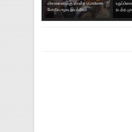
விசாரணைக்கு சென்ற பொலிஸை
உறுப்பி
மோதிய உழவு இயந்திரம்
நடத்த மு