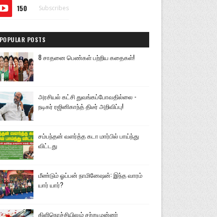
150
Subscribes
POPULAR POSTS
8 சாதனை பெண்கள் பற்றிய கதைகள்!
அரசியல் கட்சி துவங்கப்போவதில்லை -
நடிகர் ரஜினிகாந்த் திடீர் அறிவிப்பு!
சம்பந்தன் வளர்த்த கடா மார்பில் பாய்ந்து
விட்டது
மீண்டும் ஓப்பன் நாமினேஷன்: இந்த வாரம்
யார் யார்?
கிளிநொச்சியிலும் சற்றுமுன்னர்