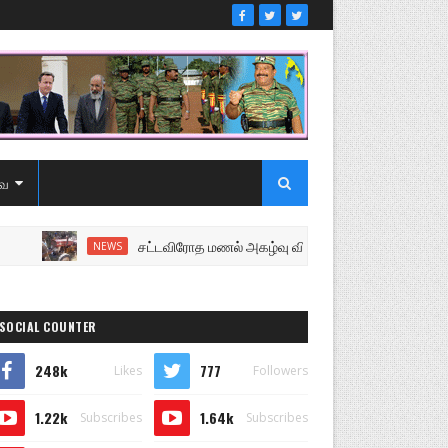
ை
சட்டவிரோத மணல் அகழ்வு விசாரணைக்கு சென்ற பொலிஸை மோ
NEWS
SOCIAL COUNTER
248k
777
Likes
Followers
1.22k
1.64k
Subscribes
Subscribes