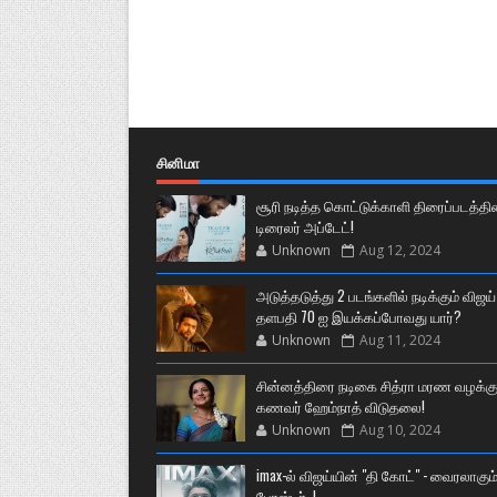
சினிமா
சூரி நடித்த கொட்டுக்காளி திரைப்படத்தி
டிரைலர் அப்டேட்!
Unknown
Aug 12, 2024
அடுத்தடுத்து 2 படங்களில் நடிக்கும் விஜய்
தளபதி 70 ஐ இயக்கப்போவது யார்?
Unknown
Aug 11, 2024
சின்னத்திரை நடிகை சித்ரா மரண வழக்கு
கணவர் ஹேம்நாத் விடுதலை!
Unknown
Aug 10, 2024
imax-ல் விஜய்யின் "தி கோட்" - வைரலாகும
போஸ்டர்..!