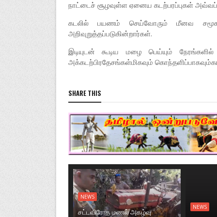
நாட்டைச் சூழவுள்ள ஏனைய கடற்பரப்புகள் அவ்வப
கடலில் பயணம் செய்வோரும் மீனவ சமூக
அறிவுறுத்தப்படுகின்றார்கள்.
இடியுடன் கூடிய மழை பெய்யும் நேரங்களில்
அக்கடற்பிரதேசங்கள்மிகவும் கொந்தளிப்பாகவும்க
SHARE THIS
NEWS
NEWS
சட்டவிரோத மணல் அகழ்வு