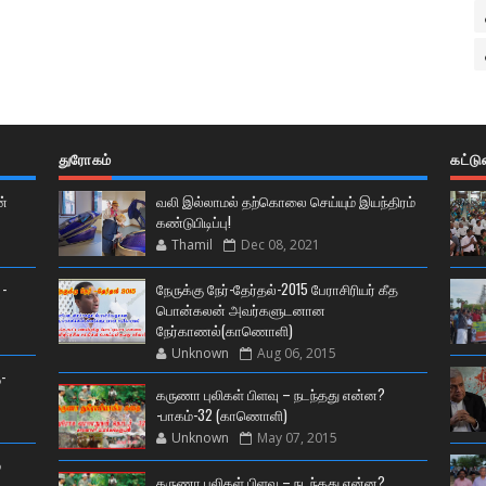
துரோகம்
கட்ட
ன்
வலி இல்லாமல் தற்கொலை செய்யும் இயந்திரம்
கண்டுபிடிப்பு!
Thamil
Dec 08, 2021
 -
நேருக்கு நேர்-தேர்தல்-2015 பேராசிரியர் கீத
பொன்கலன் அவர்களுடனான
நேர்காணல்(காணொளி)
Unknown
Aug 06, 2015
-
கருணா புலிகள் பிளவு – நடந்தது என்ன?
-பாகம்-32 (காணொளி)
Unknown
May 07, 2015
்
கருணா புலிகள் பிளவு – நடந்தது என்ன?