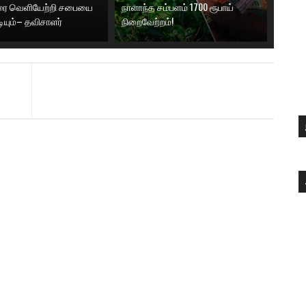
னரை வெளியேற்றி சபையை
நாளாந்த சம்பளம் 1700 ரூபாய்
டியும்– தவிசாளர்
நிறைவேற்றம்!