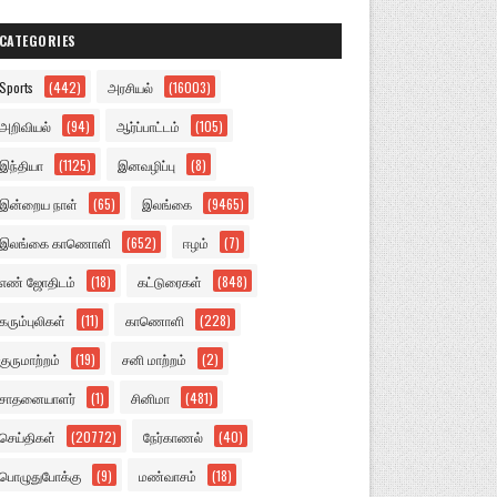
CATEGORIES
Sports
(442)
அரசியல்
(16003)
அறிவியல்
(94)
ஆர்ப்பாட்டம்
(105)
இந்தியா
(1125)
இனவழிப்பு
(8)
இன்றைய நாள்
(65)
இலங்கை
(9465)
இலங்கை காணொளி
(652)
ஈழம்
(7)
எண் ஜோதிடம்
(18)
கட்டுரைகள்
(848)
கரும்புலிகள்
(11)
காணொளி
(228)
குருமாற்றம்
(19)
சனி மாற்றம்
(2)
சாதனையாளர்
(1)
சினிமா
(481)
செய்திகள்
(20772)
நேர்காணல்
(40)
பொழுதுபோக்கு
(9)
மண்வாசம்
(18)