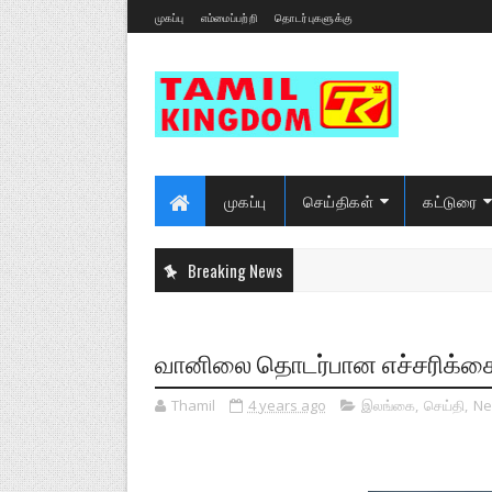
முகப்பு
எம்மைப்பற்றி
தொடர்புகளுக்கு
முகப்பு
செய்திகள்
கட்டுரை
Breaking News
வானிலை தொடர்பான எச்சரிக்க
Thamil
4 years ago
இலங்கை
,
செய்தி
,
Ne