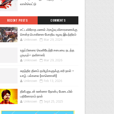
வாள்வெட்டு
RECENT POSTS
COMMENTS
சட்டவிரோத மணல் அகழ்வு விசாரணைக்கு
சென்ற பொலிஸை மோதிய உழவு இயந்திரம்
Unknown
Mar 29, 2026
உறுப்பினரை வெளியேற்றி சபையை நடத்த
முடியும்– தவிசாளர்
Unknown
Mar 29, 2026
சுதந்திர தினம் தமிழர்களுக்கு கரி நாள் –
யாழ். பல்கலை (காணொளி)
Unknown
Feb 13, 2026
திலீபனுடன் உண்ணா நோன்பு மேடையில்
பதினோராம் நாள்
Unknown
Sept 25, 2025