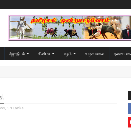
ஜோதிடம்
சினிமா
ஈழம்
சமூகவலை
ஏனையவ
ை!
ws
,
Sri Lanka