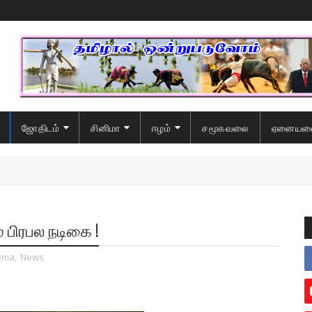
ஜோதிடம்
சினிமா
ஈழம்
சமூகவலை
ஏனையவ
பிரபல நடிகை !
ema
,
News