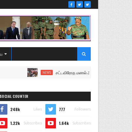
ை
சட்டவிரோத மணல் அகழ்வு விசாரணைக்கு சென்ற பொ
NEWS
SOCIAL COUNTER
248k
777
Likes
Followers
1.22k
1.64k
Subscribes
Subscribes