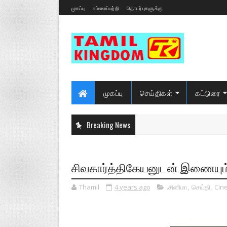
முகப்பு
எம்மைப்பற்றி
தொடர்புகளுக்கு
முகப்பு
செய்திகள்
கட்டுரை
Breaking News
சிவகார்த்திகேயனுடன் இணையும் 
Thamil
4 years ago
.சினிமா
,
செய்தி
,
Cin