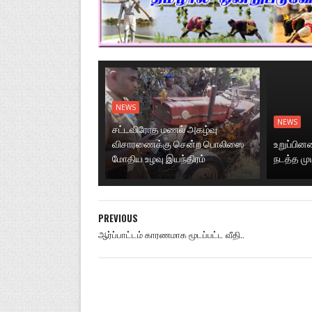
NEWS
NEWS
சட்டவிரோத மணல் அகழ்வு
விசாரணைக்கு சென்ற பொலிஸை
உறுப்பி
மோதிய உழவு இயந்திரம்
நடத்த மு
PREVIOUS
ஆர்ப்பாட்டம் காரணமாக மூடப்பட்ட வீதி..