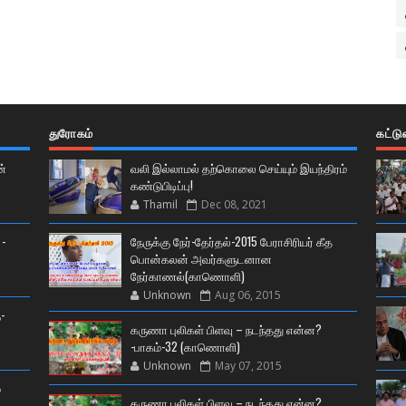
துரோகம்
கட்ட
ன்
வலி இல்லாமல் தற்கொலை செய்யும் இயந்திரம்
கண்டுபிடிப்பு!
Thamil
Dec 08, 2021
 -
நேருக்கு நேர்-தேர்தல்-2015 பேராசிரியர் கீத
பொன்கலன் அவர்களுடனான
நேர்காணல்(காணொளி)
Unknown
Aug 06, 2015
-
கருணா புலிகள் பிளவு – நடந்தது என்ன?
-பாகம்-32 (காணொளி)
Unknown
May 07, 2015
்
கருணா புலிகள் பிளவு – நடந்தது என்ன?