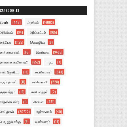
CATEGORIES
Sports
(442)
அரசியல்
(16003)
அறிவியல்
(94)
ஆர்ப்பாட்டம்
(105)
இந்தியா
(1125)
இனவழிப்பு
(8)
இன்றைய நாள்
(65)
இலங்கை
(9465)
இலங்கை காணொளி
(652)
ஈழம்
(7)
எண் ஜோதிடம்
(18)
கட்டுரைகள்
(848)
கரும்புலிகள்
(11)
காணொளி
(228)
குருமாற்றம்
(19)
சனி மாற்றம்
(2)
சாதனையாளர்
(1)
சினிமா
(481)
செய்திகள்
(20772)
நேர்காணல்
(40)
பொழுதுபோக்கு
(9)
மண்வாசம்
(18)