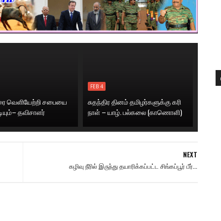
FEB 4
னரை வெளியேற்றி சபையை
சுதந்திர தினம் தமிழர்களுக்கு கரி
டியும்– தவிசாளர்
நாள் – யாழ். பல்கலை (காணொளி)
NEXT
கழிவு நீரில் இருந்து தயாரிக்கப்பட்ட சிங்கப்பூர் பீர்...