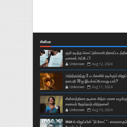
சினிமா
சூரி நடித்த கொட்டுக்காளி திரைப்படத்தி
டிரைலர் அப்டேட்!
Unknown
Aug 12, 2024
அடுத்தடுத்து 2 படங்களில் நடிக்கும் விஜய்
தளபதி 70 ஐ இயக்கப்போவது யார்?
Unknown
Aug 11, 2024
சின்னத்திரை நடிகை சித்ரா மரண வழக்கு
கணவர் ஹேம்நாத் விடுதலை!
Unknown
Aug 10, 2024
imax-ல் விஜய்யின் "தி கோட்" - வைரலாகும
போஸ்டர்..!