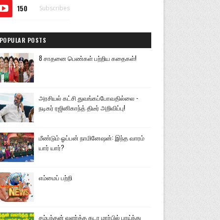
150
Subscribes
POPULAR POSTS
8 சாதனை பெண்கள் பற்றிய கதைகள்!
அரசியல் கட்சி துவங்கப்போவதில்லை -
நடிகர் ரஜினிகாந்த் திடீர் அறிவிப்பு!
மீண்டும் ஓப்பன் நாமினேஷன்: இந்த வாரம்
யார் யார்?
எம்மைப் பற்றி
சம்பந்தன் வளர்த்த கடா மார்பில் பாய்ந்து