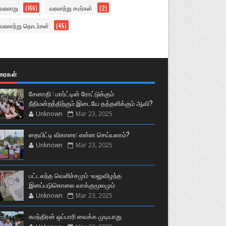
வரலாறு
(166)
வரலாற்று சமர்கள்
(2)
வரலாற்று தொடர்கள்
(45)
ுரைகள்
சேனாதி : மார்ட்டின் ரோட்டுக்கும்
நீதிமன்றத்திற்கும் இடையே தத்தளிக்கும் ஆவி?
Unknown
Mar 23, 2025
தையிட்டி விகாரை: என்ன செய்யலாம்?
Unknown
Mar 23, 2025
பட்டலந்த வெளிச்சமும் -வலுவிழந்த
இனப்படுகொலை வாக்குமூலமும்
Unknown
Mar 23, 2025
சுமந்திரன் ஒப்பாரி வைக்க முடியாது