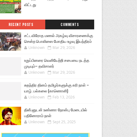
விட்டது
RECENT POSTS
COMMENTS
சட்டவிரோத மணல் அகழ்வு விசாரணைக்கு
சென்ற பொலிஸை மோதிய உழவு இயந்திரம்
Unknown
Mar 29, 2026
உறுப்பினரை வெளியேற்றி சபையை நடத்த
முடியும்– தவிசாளர்
Unknown
Mar 29, 2026
சுதந்திர தினம் தமிழர்களுக்கு கரி நாள் –
யாழ். பல்கலை (காணொளி)
Unknown
Feb 13, 2026
திலீபனுடன் உண்ணா நோன்பு மேடையில்
பதினோராம் நாள்
Unknown
Sept 25, 2025