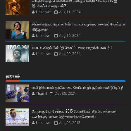
அடுத்தடுத்து 2 படங்களில் நடிக்கும் விஜய் - தளபதி 70 ஐ
இயக்கப்போவது யார்?
Unknown
Aug 11, 2024
சின்னத்திரை நடிகை சித்ரா மரண வழக்கு- கணவர் ஹேம்நாத்
விடுதலை!
Unknown
Aug 10, 2024
imax-ல் விஜய்யின் "தி கோட்" - வைரலாகும் போஸ்டர்..!
Unknown
Aug 09, 2024
துரோகம்
வலி இல்லாமல் தற்கொலை செய்யும் இயந்திரம் கண்டுபிடிப்பு!
Thamil
Dec 08, 2021
நேருக்கு நேர்-தேர்தல்-2015 பேராசிரியர் கீத பொன்கலன்
அவர்களுடனான நேர்காணல்(காணொளி)
Unknown
Aug 06, 2015