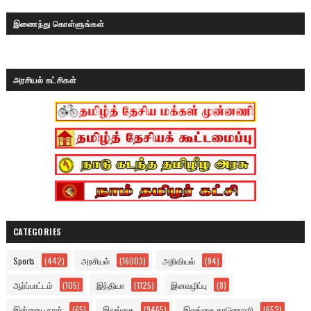
இணைந்து கொள்ளுங்கள்
அரசியல் கட்சிகள்
CATEGORIES
Sports
(442)
அரசியல்
(16003)
அறிவியல்
(94)
ஆர்ப்பாட்டம்
(105)
இந்தியா
(1125)
இனவழிப்பு
(8)
இன்றைய நாள்
(65)
இலங்கை
(9465)
இலங்கை காணொளி
(652)