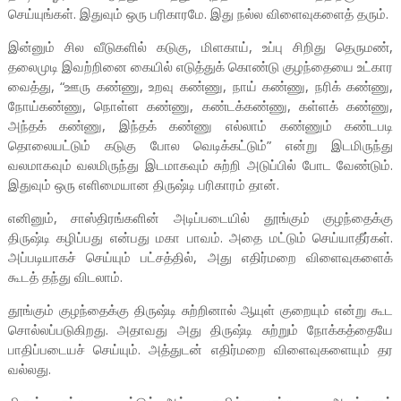
செய்யுங்கள். இதுவும் ஒரு பரிகாரமே. இது நல்ல விளைவுகளைத் தரும்.
இன்னும் சில வீடுகளில் கடுகு, மிளகாய், உப்பு சிறிது தெருமண்,
தலைமுடி இவற்றினை கையில் எடுத்துக் கொண்டு குழந்தையை உட்கார
வைத்து, “ஊரு கண்ணு, உறவு கண்ணு, நாய் கண்ணு, நரிக் கண்ணு,
நோய்கண்ணு, நொள்ள கண்ணு, கண்டக்கண்ணு, கள்ளக் கண்ணு,
அந்தக் கண்ணு, இந்தக் கண்ணு எல்லாம் கண்ணும் கண்டபடி
தொலையட்டும் கடுகு போல வெடிக்கட்டும்” என்று இடமிருந்து
வலமாகவும் வலமிருந்து இடமாகவும் சுற்றி அடுப்பில் போட வேண்டும்.
இதுவும் ஒரு எளிமையான திருஷ்டி பரிகாரம் தான்.
எனினும், சாஸ்திரங்களின் அடிப்படையில் தூங்கும் குழந்தைக்கு
திருஷ்டி கழிப்பது என்பது மகா பாவம். அதை மட்டும் செய்யாதீர்கள்.
அப்படியாகச் செய்யும் பட்சத்தில், அது எதிர்மறை விளைவுகளைக்
கூடத் தந்து விடலாம்.
தூங்கும் குழந்தைக்கு திருஷ்டி சுற்றினால் ஆயுள் குறையும் என்று கூட
சொல்லப்படுகிறது. அதாவது அது திருஷ்டி சுற்றும் நோக்கத்தையே
பாதிப்படையச் செய்யும். அத்துடன் எதிர்மறை விளைவுகளையும் தர
வல்லது.