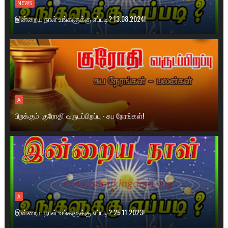
NEWS
இன்றைய நாள் உங்களுக்கு எப்படி? 13.08.2024!
A
பிறக்கும் 'குரோதி' வருடப்பிறப்பு - சுப‍ நேரங்கள்!
A
இன்றைய நாள் உங்களுக்கு எப்படி? 25.11.2023!