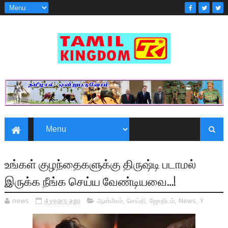
உங்கள் குழந்தைகளுக்கு திருஷ்டி படாமல்
இருக்க நீங்க செய்ய வேண்டியவை…!
news
4 years ago
ஆன்மீகம்
,
செய்தி
,
ஜோதிடம்
,
News
,
Y