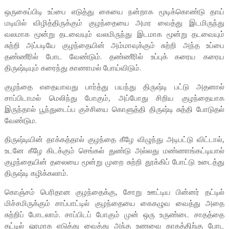
ஒருகைப்பிடி உப்பை எடுத்து கையை நன்றாக மூடிக்கொண்டு தாய்
மடியில் விழித்திருக்கும் குழந்தையை அமர வைத்து இடமிருந்து
வலமாக மூன்று தடவையும் வலமிருந்து இடமாக மூன்று தடவையும்
சுற்றி அப்படியே குழந்தையின் அம்மாவுக்கும் சுற்றி அந்த உப்பை
தண்ணீரில் போட வேண்டும். தண்ணீரில் உப்புக் கரைய கரைய
திருஷ்டியும் கரைந்து காணாமல் போய்விடும்.
குழந்தை எதையாவது பார்த்து பயந்து திருஷ்டி பட்டு அதனால்
சாப்பிடாமல் மெலிந்து போகும், அப்போது சிறிய குழந்தையாக
இருந்தால் பூந்துடைப்ப குச்சியை கொளுத்தி திருஷ்டி சுத்தி போடுதல்
வேண்டும.
திருஷ்டியின் தாக்கத்தால் குழந்தை கீழே விழுந்து அடிபட்டு விட்டால்,
உடனே கீழே கிடக்கும் செங்கல் துண்டு அல்லது மண்ணாங்கட்டியால்
குழந்தையின் தலையை மூன்று முறை சுற்றி தூக்கிப் போட்டு உடைத்து
திருஷ்டி கழிக்கலாம்.
கொஞ்சம் பெரிதான குழந்தைக்கு, சோறு ஊட்டிய பின்னர் தட்டில்
மிச்சமிருக்கும் சாப்பாட்டில் குழந்தையை கைகழுவ வைத்து அதை
சுற்றிப் போடலாம். சாப்பிடப் போகும் முன் ஒரு உருண்டை சாதத்தை
தட்டில் ஓரமாக எடுத்து வைத்து அந்த உணவை காகத்திற்கு போட