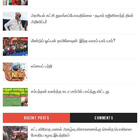
அரசியல் கட்சி துவங்கப்போவதில்லை - நடிகர் ரஜினிகாந்த் திடீர்
அறிவிப்பு!
மீண்டும் ஓப்பன் நாமினேஷன்: இந்த வாரம் யார் யார்?
எம்மைப் பற்றி
சம்பந்தன் வளர்த்த கடா மார்பில் பாய்ந்து விட்டது
RECENT POSTS
COMMENTS
சட்டவிரோத மணல் அகழ்வு விசாரணைக்கு சென்ற பொலிஸை
மோதிய உழவு இயந்திரம்