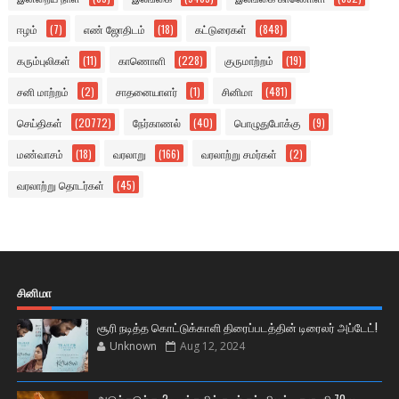
ஈழம்
(7)
எண் ஜோதிடம்
(18)
கட்டுரைகள்
(848)
கரும்புலிகள்
(11)
காணொளி
(228)
குருமாற்றம்
(19)
சனி மாற்றம்
(2)
சாதனையாளர்
(1)
சினிமா
(481)
செய்திகள்
(20772)
நேர்காணல்
(40)
பொழுதுபோக்கு
(9)
மண்வாசம்
(18)
வரலாறு
(166)
வரலாற்று சமர்கள்
(2)
வரலாற்று தொடர்கள்
(45)
சினிமா
சூரி நடித்த கொட்டுக்காளி திரைப்படத்தின் டிரைலர் அப்டேட்!
Unknown
Aug 12, 2024