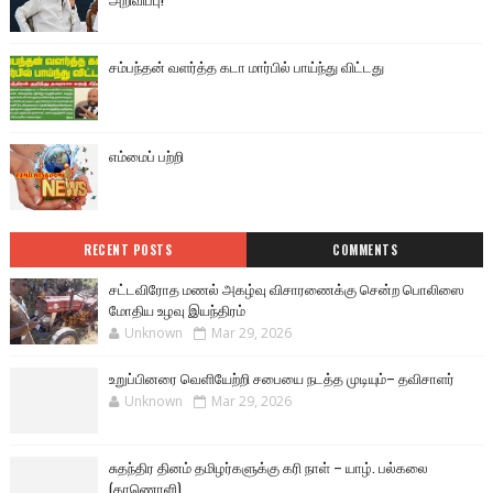
சம்பந்தன் வளர்த்த கடா மார்பில் பாய்ந்து விட்டது
எம்மைப் பற்றி
RECENT POSTS
COMMENTS
சட்டவிரோத மணல் அகழ்வு விசாரணைக்கு சென்ற பொலிஸை
மோதிய உழவு இயந்திரம்
Unknown
Mar 29, 2026
உறுப்பினரை வெளியேற்றி சபையை நடத்த முடியும்– தவிசாளர்
Unknown
Mar 29, 2026
சுதந்திர தினம் தமிழர்களுக்கு கரி நாள் – யாழ். பல்கலை
(காணொளி)