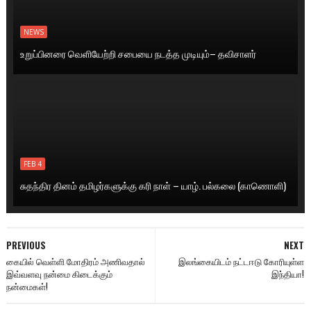
NEWS
உறுப்பினரை வெளியேற்றி சபையை நடத்த முடியும்– தவிசாளர்
FEB 4
சுதந்திர தினம் தமிழர்களுக்கு கரி நாள் – யாழ். பல்கலை (காணொளி)
PREVIOUS
NEXT
கையில் வெள்ளி மோதிரம் அணிவதால்
இலங்கையிடம் நட்டஈடு கோரியுள்ள
இவ்வளவு நன்மை கிடைக்கும்
இந்தியா!
நன்மைகள்!