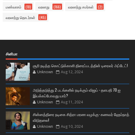
மண்வாசம்
(18)
வரலாறு
(166)
வரலாற்று சமர்கள்
(2)
வரலாற்று தொடர்கள்
(45)
சினிமா
சூரி நடித்த கொட்டுக்காளி திரைப்படத்தின் டிரைலர் அப்டேட்!
Unknown
Aug 12, 2024
அடுத்தடுத்து 2 படங்களில் நடிக்கும் விஜய் - தளபதி 70 ஐ
இயக்கப்போவது யார்?
Unknown
Aug 11, 2024
சின்னத்திரை நடிகை சித்ரா மரண வழக்கு- கணவர் ஹேம்நாத்
விடுதலை!
Unknown
Aug 10, 2024