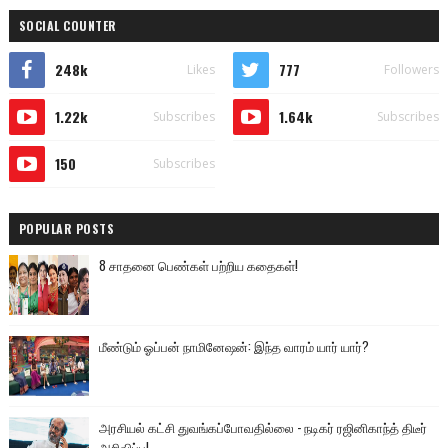
SOCIAL COUNTER
248k
777
Likes
Followers
1.22k
1.64k
Subscribes
Subscribes
150
Subscribes
POPULAR POSTS
8 சாதனை பெண்கள் பற்றிய கதைகள்!
மீண்டும் ஓப்பன் நாமினேஷன்: இந்த வாரம் யார் யார்?
அரசியல் கட்சி துவங்கப்போவதில்லை - நடிகர் ரஜினிகாந்த் திடீர்
அறிவிப்பு!