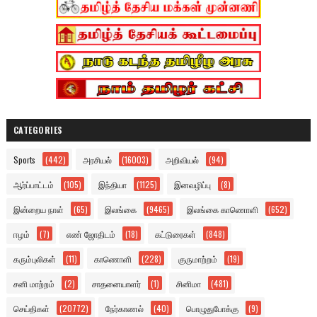
CATEGORIES
Sports
(442)
அரசியல்
(16003)
அறிவியல்
(94)
ஆர்ப்பாட்டம்
(105)
இந்தியா
(1125)
இனவழிப்பு
(8)
இன்றைய நாள்
(65)
இலங்கை
(9465)
இலங்கை காணொளி
(652)
ஈழம்
(7)
எண் ஜோதிடம்
(18)
கட்டுரைகள்
(848)
கரும்புலிகள்
(11)
காணொளி
(228)
குருமாற்றம்
(19)
சனி மாற்றம்
(2)
சாதனையாளர்
(1)
சினிமா
(481)
செய்திகள்
(20772)
நேர்காணல்
(40)
பொழுதுபோக்கு
(9)