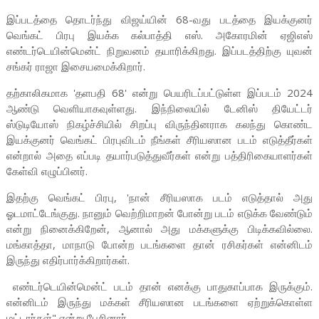
இப்படத்தை தொடர்ந்து விஜய்யின் 68-வது படத்தை இயக்குனர்
வெங்கட் பிரபு இயக்க கல்பாத்தி எஸ். அகோரமின் ஏஜிஎஸ்
எண்டர்டெயின்மென்ட் நிறுவனம் தயாரிக்கிறது. இப்படத்திற்கு யுவன்
சங்கர் ராஜா இசையமைக்கிறார்.
தற்காலிகமாக 'தளபதி 68' என்று பெயரிடப்பட்டுள்ள இப்படம் 2024
ஆண்டு வெளியாகவுள்ளது. இந்நிலையில் டேனிஸ் தியேட்டர்
ஸ்டுடியோஸ் நிகழ்ச்சியில் சிறப்பு விருந்தினராக கலந்து கொண்ட
இயக்குனர் வெங்கட் பிரபுவிடம் நீங்கள் சீரியஸான படம் எடுத்தீர்கள்
என்றால் அதை எப்படி தயார்படுத்துவீர்கள் என்று பத்திரிகையாளர்கள்
கேள்வி எழுப்பினர்.
இதற்கு வெங்கட் பிரபு, 'நான் சீரியஸாக படம் எடுத்தால் அது
ஓடமாட்டேங்குது. நானும் வெற்றிமாறன் போன்று படம் எடுக்க வேண்டும்
என்று நினைக்கிறேன், ஆனால் அது மக்களுக்கு பிடிக்கவில்லை.
மங்காத்தா, மாநாடு போன்ற படங்களை தான் ரசிகர்கள் என்னிடம்
இருந்து எதிர்பார்க்கிறார்கள்.
எண்டர்டெயின்மென்ட் படம் தான் எனக்கு பாதுகாப்பாக இருக்கும்.
என்னிடம் இருந்து மக்கள் சீரியஸான படங்களை ஏற்றுக்கொள்ள
மட்டார்கள்" என்று பேசினார்.