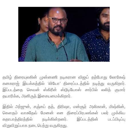
தமிழ் திரையுலகின் முன்னணி நடிகரான விஜய் தற்போது லோகேஷ்
கனகராஜ் இயக்கத்தில் 'லியோ' திரைப்படத்தில் நடித்து வருகிறார்.
இப்படத்தை செவன் ஸ்கிரீன் ஸ்டூடியோஸ் சார்பில் லலித் குமார்
தயாரிக்க, அனிருத் இசையமைக்கிறார்.
இதில் அர்ஜுன், சஞ்சய் தத், திரிஷா, மன்சூர் அலிகான், மிஷ்கின்,
கௌதம் வாசுதேவ் மேனன் என திரைப்பிரபலங்கள் பலர் முக்கிய
கதாபாத்திரத்தில் நடிக்கின்றனர். இப்படத்தின் படப்பிடிப்பு
விறுவிறுப்பாக நடைபெற்று வருகிறது.