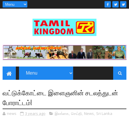
வட்டுக்கோட்டை இளைஞனின் சடலத்துடன்
போராட்டம்!
news
3 years ago
இலங்கை
,
செய்தி
,
News
,
Sri Lanka