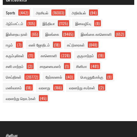
Sports
(442)
அரசியல்
(16003)
அறிவியல்
(94)
ஆர்ப்பாட்டம்
(105)
இந்தியா
(1125)
இனவழிப்பு
(8)
இன்றைய நாள்
(65)
இலங்கை
(9465)
இலங்கை காணொளி
(652)
ஈழம்
(7)
எண் ஜோதிடம்
(18)
கட்டுரைகள்
(848)
கரும்புலிகள்
(11)
காணொளி
(228)
குருமாற்றம்
(19)
சனி மாற்றம்
(2)
சாதனையாளர்
(1)
சினிமா
(481)
செய்திகள்
(20772)
நேர்காணல்
(40)
பொழுதுபோக்கு
(9)
மண்வாசம்
(18)
வரலாறு
(166)
வரலாற்று சமர்கள்
(2)
வரலாற்று தொடர்கள்
(45)
சினிமா