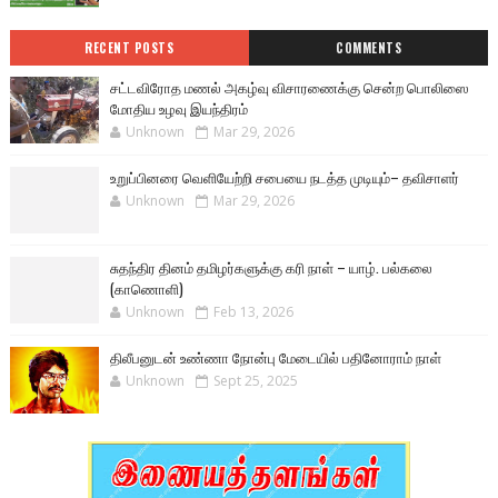
RECENT POSTS
COMMENTS
சட்டவிரோத மணல் அகழ்வு விசாரணைக்கு சென்ற பொலிஸை
மோதிய உழவு இயந்திரம்
Unknown
Mar 29, 2026
உறுப்பினரை வெளியேற்றி சபையை நடத்த முடியும்– தவிசாளர்
Unknown
Mar 29, 2026
சுதந்திர தினம் தமிழர்களுக்கு கரி நாள் – யாழ். பல்கலை
(காணொளி)
Unknown
Feb 13, 2026
திலீபனுடன் உண்ணா நோன்பு மேடையில் பதினோராம் நாள்
Unknown
Sept 25, 2025