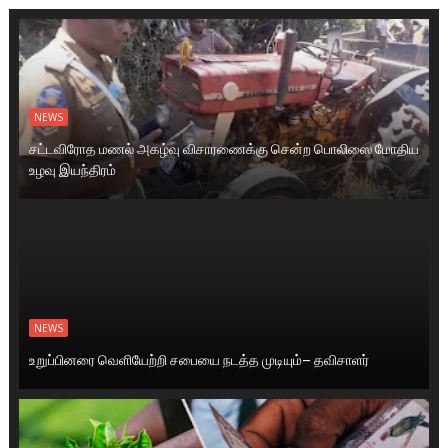
NEWS
சட்டவிரோத மணல் அகழ்வு விசாரணைக்கு சென்ற பொலிஸை மோதிய
உழவு இயந்திரம்
NEWS
உறுப்பினரை வெளியேற்றி சபையை நடத்த முடியும்– தவிசாளர்