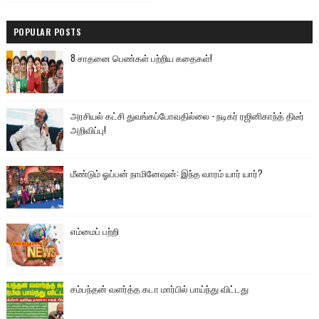
POPULAR POSTS
8 சாதனை பெண்கள் பற்றிய கதைகள்!
அரசியல் கட்சி துவங்கப்போவதில்லை - நடிகர் ரஜினிகாந்த் திடீர்
அறிவிப்பு!
மீண்டும் ஓப்பன் நாமினேஷன்: இந்த வாரம் யார் யார்?
எம்மைப் பற்றி
சம்பந்தன் வளர்த்த கடா மார்பில் பாய்ந்து விட்டது