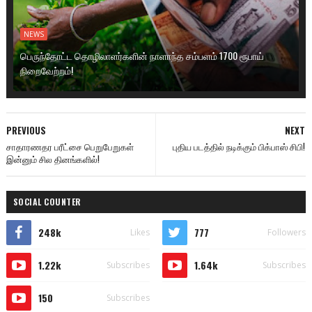
NEWS
பெருந்தோட்ட தொழிலாளர்களின் நாளாந்த சம்பளம் 1700 ரூபாய்
நிறைவேற்றம்!
PREVIOUS
NEXT
சாதாரணதர பரீட்சை பெறுபேறுகள்
புதிய படத்தில் நடிக்கும் பிக்பாஸ் சிபி!
இன்னும் சில தினங்களில்!
SOCIAL COUNTER
248k
777
Likes
Followers
1.22k
1.64k
Subscribes
Subscribes
150
Subscribes