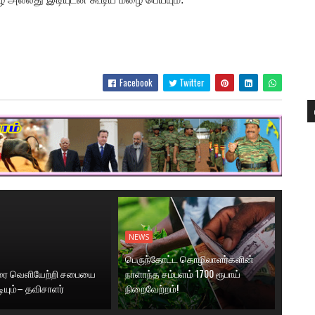
Facebook
Twitter
NEWS
பெருந்தோட்ட தொழிலாளர்களின்
னரை வெளியேற்றி சபையை
நாளாந்த சம்பளம் 1700 ரூபாய்
டியும்– தவிசாளர்
நிறைவேற்றம்!