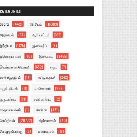
CATEGORIES
Sports
(442)
அரசியல்
(16003)
அறிவியல்
(94)
ஆர்ப்பாட்டம்
(105)
இந்தியா
(1125)
இனவழிப்பு
(8)
இன்றைய நாள்
(65)
இலங்கை
(9465)
இலங்கை காணொளி
(652)
ஈழம்
(7)
எண் ஜோதிடம்
(18)
கட்டுரைகள்
(848)
கரும்புலிகள்
(11)
காணொளி
(228)
குருமாற்றம்
(19)
சனி மாற்றம்
(2)
சாதனையாளர்
(1)
சினிமா
(481)
செய்திகள்
(20772)
நேர்காணல்
(40)
பொழுதுபோக்கு
(9)
மண்வாசம்
(18)