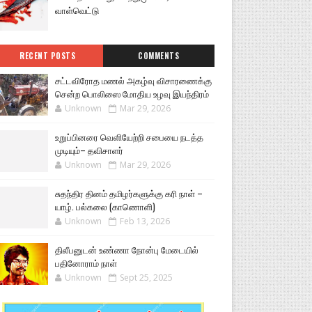
வாள்வெட்டு
RECENT POSTS
COMMENTS
சட்டவிரோத மணல் அகழ்வு விசாரணைக்கு
சென்ற பொலிஸை மோதிய உழவு இயந்திரம்
Unknown
Mar 29, 2026
உறுப்பினரை வெளியேற்றி சபையை நடத்த
முடியும்– தவிசாளர்
Unknown
Mar 29, 2026
சுதந்திர தினம் தமிழர்களுக்கு கரி நாள் –
யாழ். பல்கலை (காணொளி)
Unknown
Feb 13, 2026
திலீபனுடன் உண்ணா நோன்பு மேடையில்
பதினோராம் நாள்
Unknown
Sept 25, 2025