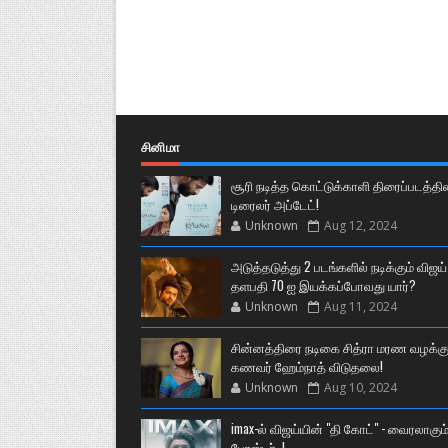
சினிமா
சூரி நடித்த கொட்டுக்காளி திரைப்படத்தி
டிரைலர் அப்டேட்!
Unknown
Aug 12, 2024
அடுத்தடுத்து 2 படங்களில் நடிக்கும் விஜய்
தளபதி 70 ஐ இயக்கப்போவது யார்?
Unknown
Aug 11, 2024
சின்னத்திரை நடிகை சித்ரா மரண வழக்கு
கணவர் ஹேம்நாத் விடுதலை!
Unknown
Aug 10, 2024
imax-ல் விஜய்யின் "தி கோட்" - வைரலாகும
போஸ்டர்..!