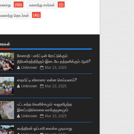
வரலாறு
(166)
வரலாற்று சமர்கள்
(2)
வரலாற்று தொடர்கள்
(45)
ுரைகள்
சேனாதி : மார்ட்டின் ரோட்டுக்கும்
நீதிமன்றத்திற்கும் இடையே தத்தளிக்கும் ஆவி?
Unknown
Mar 23, 2025
தையிட்டி விகாரை: என்ன செய்யலாம்?
Unknown
Mar 23, 2025
பட்டலந்த வெளிச்சமும் -வலுவிழந்த
இனப்படுகொலை வாக்குமூலமும்
Unknown
Mar 23, 2025
சுமந்திரன் ஒப்பாரி வைக்க முடியாது