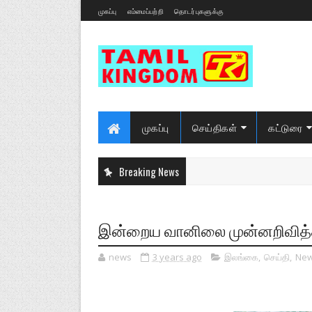
முகப்பு
எம்மைப்பற்றி
தொடர்புகளுக்கு
முகப்பு
செய்திகள்
கட்டுரை
Breaking News
இன்றைய வானிலை முன்னறிவித்த
news
3 years ago
இலங்கை
,
செய்தி
,
Ne