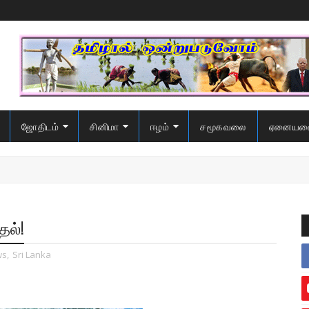
ஜோதிடம்
சினிமா
ஈழம்
சமூகவலை
ஏனையவ
ல்!
ws
,
Sri Lanka