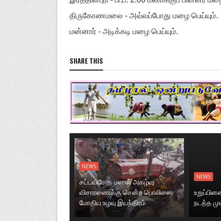
திருகோணமலை - அவ்வப்போது மழை பெய்யும்.
மன்னார் - அடிக்கடி மழை பெய்யும்.
SHARE THIS
NEWS
NEWS
சட்டவிரோத மணல் அகழ்வு
விசாரணைக்கு சென்ற பொலிஸை
உறுப்பி
மோதிய உழவு இயந்திரம்
நடத்த மு