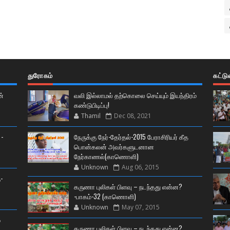
துரோகம்
கட்ட
ன்
வலி இல்லாமல் தற்கொலை செய்யும் இயந்திரம்
கண்டுபிடிப்பு!
Thamil
Dec 08, 2021
 -
நேருக்கு நேர்-தேர்தல்-2015 பேராசிரியர் கீத
பொன்கலன் அவர்களுடனான
நேர்காணல்(காணொளி)
Unknown
Aug 06, 2015
-
கருணா புலிகள் பிளவு – நடந்தது என்ன?
-பாகம்-32 (காணொளி)
Unknown
May 07, 2015
்
கருணா புலிகள் பிளவு – நடந்தது என்ன?