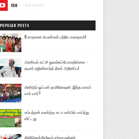
150
Subscribes
POPULAR POSTS
8 சாதனை பெண்கள் பற்றிய கதைகள்!
அரசியல் கட்சி துவங்கப்போவதில்லை -
நடிகர் ரஜினிகாந்த் திடீர் அறிவிப்பு!
மீண்டும் ஓப்பன் நாமினேஷன்: இந்த வாரம்
யார் யார்?
சம்பந்தன் வளர்த்த கடா மார்பில் பாய்ந்து
விட்டது
கிளிநொச்சியிலும் சற்றுமுன்னர்