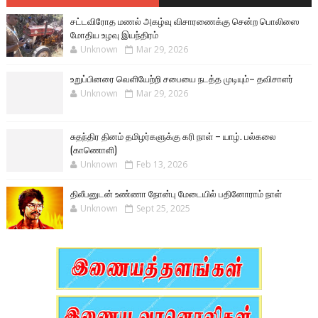
சட்டவிரோத மணல் அகழ்வு விசாரணைக்கு சென்ற பொலிஸை
மோதிய உழவு இயந்திரம்
Unknown
Mar 29, 2026
உறுப்பினரை வெளியேற்றி சபையை நடத்த முடியும்– தவிசாளர்
Unknown
Mar 29, 2026
சுதந்திர தினம் தமிழர்களுக்கு கரி நாள் – யாழ். பல்கலை
(காணொளி)
Unknown
Feb 13, 2026
திலீபனுடன் உண்ணா நோன்பு மேடையில் பதினோராம் நாள்
Unknown
Sept 25, 2025