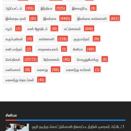
ஆர்ப்பாட்டம்
(105)
இந்தியா
(1125)
இனவழிப்பு
(8)
இன்றைய நாள்
(65)
இலங்கை
(9465)
இலங்கை காணொளி
(652)
ஈழம்
(7)
எண் ஜோதிடம்
(18)
கட்டுரைகள்
(848)
கரும்புலிகள்
(11)
காணொளி
(228)
குருமாற்றம்
(19)
சனி மாற்றம்
(2)
சாதனையாளர்
(1)
சினிமா
(481)
செய்திகள்
(20772)
நேர்காணல்
(40)
பொழுதுபோக்கு
(9)
மண்வாசம்
(18)
வரலாறு
(166)
வரலாற்று சமர்கள்
(2)
வரலாற்று தொடர்கள்
(45)
சினிமா
சூரி நடித்த கொட்டுக்காளி திரைப்படத்தின் டிரைலர் அப்டேட்!