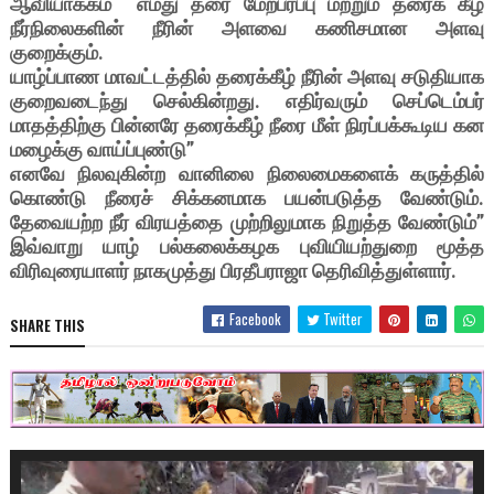
ஆவியாக்கம் எமது தரை மேற்பரப்பு மற்றும் தரைக் கீழ்
நீர்நிலைகளின் நீரின் அளவை கணிசமான அளவு
குறைக்கும்.
யாழ்ப்பாண மாவட்டத்தில் தரைக்கீழ் நீரின் அளவு சடுதியாக
குறைவடைந்து செல்கின்றது. எதிர்வரும் செப்டெம்பர்
மாதத்திற்கு பின்னரே தரைக்கீழ் நீரை மீள் நிரப்பக்கூடிய கன
மழைக்கு வாய்ப்புண்டு”
எனவே நிலவுகின்ற வானிலை நிலைமைகளைக் கருத்தில்
கொண்டு நீரைச் சிக்கனமாக பயன்படுத்த வேண்டும்.
தேவையற்ற நீர் விரயத்தை முற்றிலுமாக நிறுத்த வேண்டும்”
இவ்வாறு யாழ் பல்கலைக்கழக புவியியற்துறை மூத்த
விரிவுரையாளர் நாகமுத்து பிரதீபராஜா தெரிவித்துள்ளார்.
Facebook
Twitter
SHARE THIS