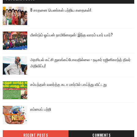
8 சாதனை பெண்கள் பற்றிய கதைகள்!
மீண்டும் ஓப்பன் நாமினேஷன்: இந்த வாரம் யார் யார்?
அரசியல் கட்சி துவங்கப்போவதில்லை - நடிகர் ரஜினிகாந்த் திடீர்
அறிவிப்பு!
சம்பந்தன் வளர்த்த கடா மார்பில் பாய்ந்து விட்டது
எம்மைப் பற்றி
RECENT POSTS
COMMENTS