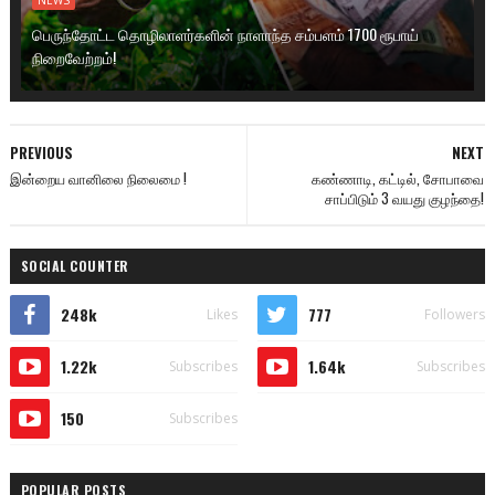
NEWS
பெருந்தோட்ட தொழிலாளர்களின் நாளாந்த சம்பளம் 1700 ரூபாய்
நிறைவேற்றம்!
PREVIOUS
NEXT
இன்றைய வானிலை நிலைமை !
கண்ணாடி, கட்டில், சோபாவை
சாப்பிடும் 3 வயது குழந்தை!
SOCIAL COUNTER
248k
777
Likes
Followers
1.22k
1.64k
Subscribes
Subscribes
150
Subscribes
POPULAR POSTS