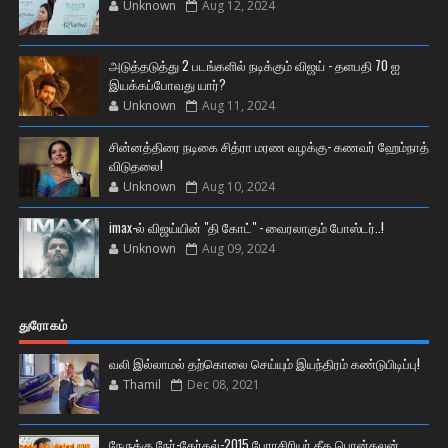
Unknown
Aug 12, 2024
அடுத்தடுத்து 2 படங்களில் நடிக்கும் விஜய் - தளபதி 70 ஐ
இயக்கப்போவது யார்?
Unknown
Aug 11, 2024
சின்னத்திரை நடிகை சித்ரா மரண வழக்கு- கணவர் ஹேம்நாத்
விடுதலை!
Unknown
Aug 10, 2024
imax-ல் விஜய்யின் "தி கோட்" - வைரலாகும் போஸ்டர்..!
Unknown
Aug 09, 2024
துரோகம்
வலி இல்லாமல் தற்கொலை செய்யும் இயந்திரம் கண்டுபிடிப்பு!
Thamil
Dec 08, 2021
நேருக்கு நேர்-தேர்தல்-2015 பேராசிரியர் கீத பொன்கலன்