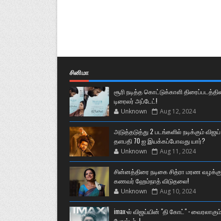
சினிமா
சூரி நடித்த கொட்டுக்காளி திரைப்படத்தி
டிரைலர் அப்டேட்!
Unknown
Aug 12, 2024
அடுத்தடுத்து 2 படங்களில் நடிக்கும் விஜய்
தளபதி 70 ஐ இயக்கப்போவது யார்?
Unknown
Aug 11, 2024
சின்னத்திரை நடிகை சித்ரா மரண வழக்கு
கணவர் ஹேம்நாத் விடுதலை!
Unknown
Aug 10, 2024
imax-ல் விஜய்யின் "தி கோட்" - வைரலாகும
போஸ்டர்..!