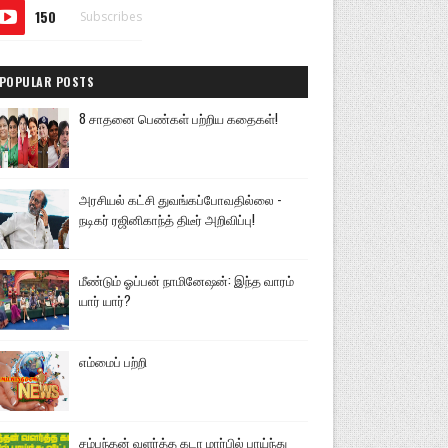
150
Subscribes
POPULAR POSTS
8 சாதனை பெண்கள் பற்றிய கதைகள்!
அரசியல் கட்சி துவங்கப்போவதில்லை -
நடிகர் ரஜினிகாந்த் திடீர் அறிவிப்பு!
மீண்டும் ஓப்பன் நாமினேஷன்: இந்த வாரம்
யார் யார்?
எம்மைப் பற்றி
சம்பந்தன் வளர்த்த கடா மார்பில் பாய்ந்து