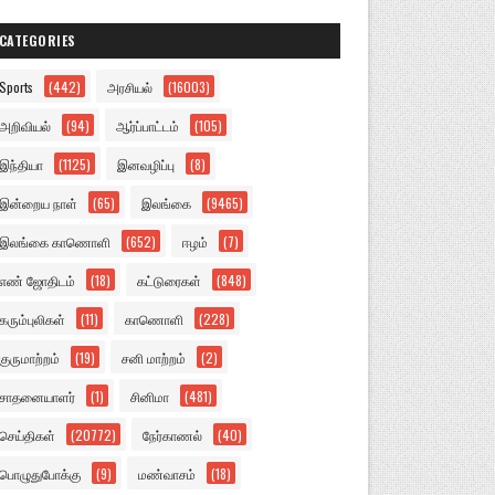
CATEGORIES
Sports
(442)
அரசியல்
(16003)
அறிவியல்
(94)
ஆர்ப்பாட்டம்
(105)
இந்தியா
(1125)
இனவழிப்பு
(8)
இன்றைய நாள்
(65)
இலங்கை
(9465)
இலங்கை காணொளி
(652)
ஈழம்
(7)
எண் ஜோதிடம்
(18)
கட்டுரைகள்
(848)
கரும்புலிகள்
(11)
காணொளி
(228)
குருமாற்றம்
(19)
சனி மாற்றம்
(2)
சாதனையாளர்
(1)
சினிமா
(481)
செய்திகள்
(20772)
நேர்காணல்
(40)
பொழுதுபோக்கு
(9)
மண்வாசம்
(18)