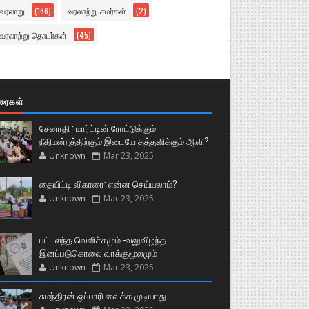
வரலாறு
(166)
வரலாற்று சமர்கள்
(2)
வரலாற்று தொடர்கள்
(45)
ுரைகள்
சேனாதி : மார்ட்டின் ரோட்டுக்கும்
நீதிமன்றத்திற்கும் இடையே தத்தளிக்கும் ஆவி?
Unknown
Mar 23, 2025
தையிட்டி விகாரை: என்ன செய்யலாம்?
Unknown
Mar 23, 2025
பட்டலந்த வெளிச்சமும் -வலுவிழந்த
இனப்படுகொலை வாக்குமூலமும்
Unknown
Mar 23, 2025
சுமந்திரன் ஒப்பாரி வைக்க முடியாது