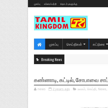
முகப்பு
எம்மைப்பற்றி
தொடர்புகளுக்கு
முகப்பு
செய்திகள்
கட்டுரை
Breaking News
கண்ணாடி, கட்டில், சோபாவை சாப்
news
2 years ago
உலகம்
,
செய்தி
,
News
,