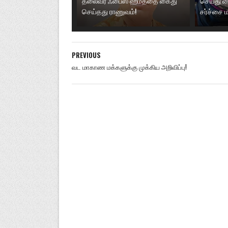
தலைவர் ஃபைஸ் ஹமீத்தை கைது
செய்து வ
செய்தது ராணுவம்!
சர்ச்சை
PREVIOUS
வட மாகாண மக்களுக்கு முக்கிய அறிவிப்பு!