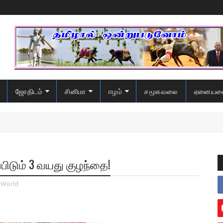
ஜோதிடம்
சினிமா
ஈழம்
சமூகவலை
ஏனையவ
பிடும் 3 வயது குழந்தை!
World