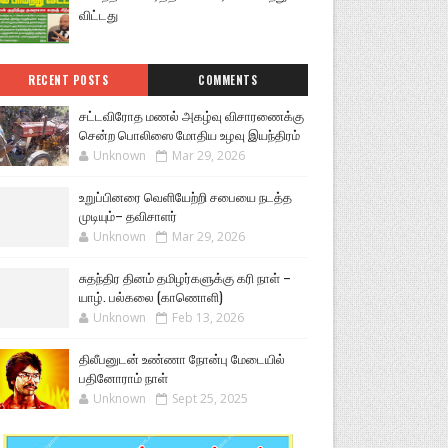
விட்டது
RECENT POSTS
COMMENTS
சட்டவிரோத மணல் அகழ்வு விசாரணைக்கு
சென்ற பொலிஸை மோதிய உழவு இயந்திரம்
Unknown
Mar 29, 2026
உறுப்பினரை வெளியேற்றி சபையை நடத்த
முடியும்– தவிசாளர்
Unknown
Mar 29, 2026
சுதந்திர தினம் தமிழர்களுக்கு கரி நாள் –
யாழ். பல்கலை (காணொளி)
Unknown
Feb 13, 2026
திலீபனுடன் உண்ணா நோன்பு மேடையில்
பதினோராம் நாள்
Unknown
Sept 25, 2025