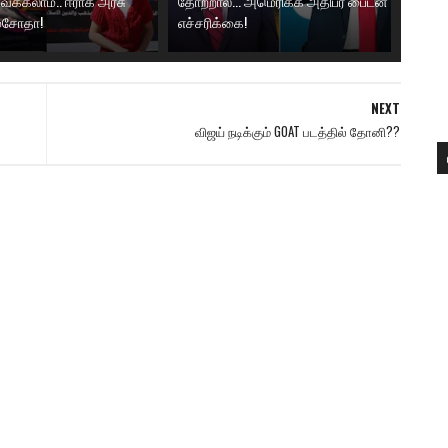
ைக்கலாம்.. ஈராக் அரசு
தோற்றால்... அமெரிக்க அதிபர் பைடன்
 மசோதா!
எச்சரிக்கை!
NEXT
விஜய் நடிக்கும் GOAT படத்தில் தோனி??