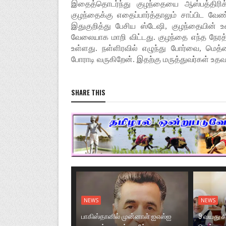
இதைத்தொடர்ந்து குழந்தையை ஆஸ்பத்திர
குழந்தைக்கு எதைப்பார்த்தாலும் சாப்பிட வேண்ட
இதுகுறித்து பேசிய ஸ்டேஷி, குழந்தையின்
வேலையாக மாறி விட்டது. குழந்தை எந்த நேரத்
உள்ளது. நள்ளிரவில் எழுந்து போர்வை, மெத்
போராடி வருகிறேன். இதற்கு மருத்துவர்கள் உ
SHARE THIS
NEWS
NEWS
பாகிஸ்தானில் முன்னாள் ஐஎஸ்ஐ
9 வயது ச