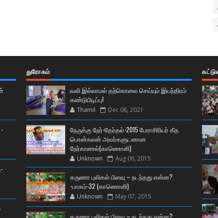
துரோகம்
கட்ட
ன்
வலி இல்லாமல் தற்கொலை செய்யும் இயந்திரம்
கண்டுபிடிப்பு!
Thamil
Dec 08, 2021
 -
நேருக்கு நேர்-தேர்தல்-2015 பேராசிரியர் கீத
பொன்கலன் அவர்களுடனான
நேர்காணல்(காணொளி)
Unknown
Aug 06, 2015
-
கருணா புலிகள் பிளவு – நடந்தது என்ன?
-பாகம்-32 (காணொளி)
Unknown
May 07, 2015
்
கருணா புலிகள் பிளவு – நடந்தது என்ன?