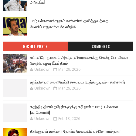
அறிவிப்பு!
யாழ் பல்கலைக்கழகம் மண்ணின் தனித்துவத்தை
பேணிப்பாதுகாக்க வேண்டும்!
RECENT POSTS
COMMENTS
சட்டவிரோத மணல் அகழ்வு விசாரணைக்கு சென்ற பொலிஸை
மோதிய உழவு இயந்திரம்
Unknown
Mar 29, 2026
உறுப்பினரை வெளியேற்றி சபையை நடத்த முடியும்– தவிசாளர்
Unknown
Mar 29, 2026
சுதந்திர தினம் தமிழர்களுக்கு கரி நாள் – யாழ். பல்கலை
(காணொளி)
Unknown
Feb 13, 2026
திலீபனுடன் உண்ணா நோன்பு மேடையில் பதினோராம் நாள்