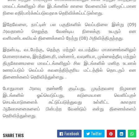
மாவட்டங்களிலும் சில இடங்களில் காலை வேளையில் பனிமூட்டமான
நிலை எதிர்பார்க்கப்படுவதாக தெரிவிக்கப்பட்டுள்ளது.
இதேவேளை, நாட்டின் பல பகுதிகளில் வெப்பநிலை இன்று (09)
அவதானம் செலுத்த வேண்டிய நிலைக்கு உயரும் என
வளிமண்டலவியல் திணைக்களம் நேற்று (08) அறிவித்திருந்தது.
இதன்படி, வடமேற்கு, தெற்கு மற்றும் வடமத்திய மாகாணங்களிலும்
மொனராகலை, இரத்தினபுரி, மன்னார், வவுனியா, முல்லைத்தீவு மற்றும்
திருகோணமலை மாவட்டங்களிலும் சில இடங்களில் மனித உடலால்
உணரப்படும் வெப்பம் கவனத்திற்குரிய மட்டத்தில் தொடரும் என
திணைக்களம் தெரிவித்துள்ளது. .
போதுமான அளவு தண்ணீர் குடிப்பது, முடிந்தவரை நிழலான
இடங்களில் ஓய்வெடுப்பது, கடுமையான வெளிப்புறச்
செயல்பாடுகளைக் கட்டுப்படுத்துவது உள்ளிட்ட சுகாதார
ஆலோசனைகளைப் பின்பற்ற வேண்டும் என்று திணைக்களம்
தெரிவித்துள்ளது.
Facebook
Twitter
SHARE THIS