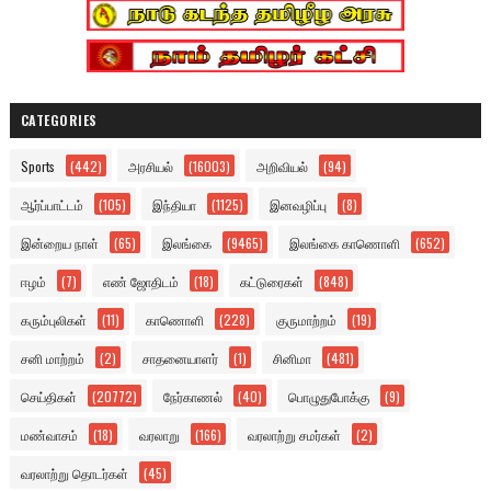
CATEGORIES
Sports
(442)
அரசியல்
(16003)
அறிவியல்
(94)
ஆர்ப்பாட்டம்
(105)
இந்தியா
(1125)
இனவழிப்பு
(8)
இன்றைய நாள்
(65)
இலங்கை
(9465)
இலங்கை காணொளி
(652)
ஈழம்
(7)
எண் ஜோதிடம்
(18)
கட்டுரைகள்
(848)
கரும்புலிகள்
(11)
காணொளி
(228)
குருமாற்றம்
(19)
சனி மாற்றம்
(2)
சாதனையாளர்
(1)
சினிமா
(481)
செய்திகள்
(20772)
நேர்காணல்
(40)
பொழுதுபோக்கு
(9)
மண்வாசம்
(18)
வரலாறு
(166)
வரலாற்று சமர்கள்
(2)
வரலாற்று தொடர்கள்
(45)