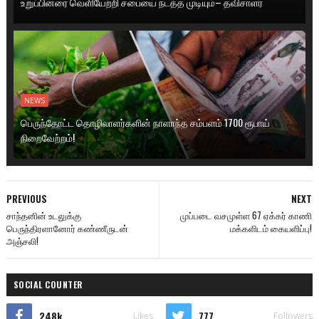
உறுப்பினரை வெளியேற்றி சபையை நடத்த முடியும்– தவிசாளர்
NEWS
பெருந்தோட்ட தொழிலாளர்களின் நாளாந்த சம்பளம் 1700 ரூபாய்
நிறைவேற்றம்!
PREVIOUS
NEXT
சாந்தனின் உடலுக்கு
முப்படை வசமுள்ள 67 ஏக்கர் காணி
பெருந்திரளானோர் கண்ணீருடன்
மக்களிடம் கையளிப்பு!
அஞ்சலி!
SOCIAL COUNTER
248k
777
Likes
Followers