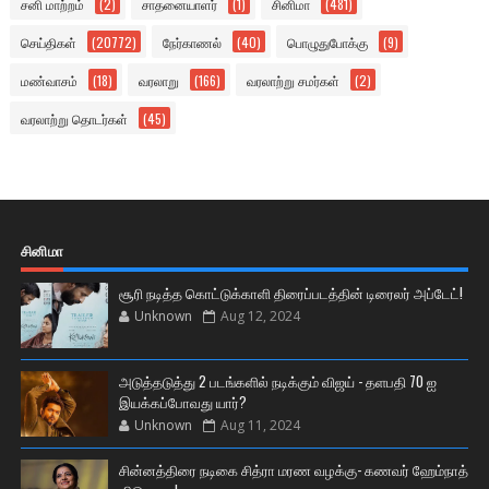
சனி மாற்றம்
(2)
சாதனையாளர்
(1)
சினிமா
(481)
செய்திகள்
(20772)
நேர்காணல்
(40)
பொழுதுபோக்கு
(9)
மண்வாசம்
(18)
வரலாறு
(166)
வரலாற்று சமர்கள்
(2)
வரலாற்று தொடர்கள்
(45)
சினிமா
சூரி நடித்த கொட்டுக்காளி திரைப்படத்தின் டிரைலர் அப்டேட்!
Unknown
Aug 12, 2024
அடுத்தடுத்து 2 படங்களில் நடிக்கும் விஜய் - தளபதி 70 ஐ
இயக்கப்போவது யார்?
Unknown
Aug 11, 2024
சின்னத்திரை நடிகை சித்ரா மரண வழக்கு- கணவர் ஹேம்நாத்