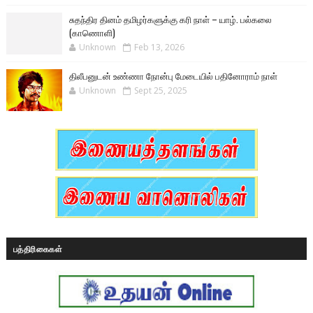
சுதந்திர தினம் தமிழர்களுக்கு கரி நாள் – யாழ். பல்கலை
(காணொளி)
Unknown
Feb 13, 2026
திலீபனுடன் உண்ணா நோன்பு மேடையில் பதினோராம் நாள்
Unknown
Sept 25, 2025
பத்திரிகைகள்