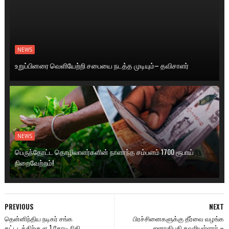
NEWS
உறுப்பினரை வெளியேற்றி சபையை நடத்த முடியும்– தவிசாளர்
NEWS
பெருந்தோட்ட தொழிலாளர்களின் நாளாந்த சம்பளம் 1700 ரூபாய்
நிறைவேற்றம்!
PREVIOUS
NEXT
தென்னிந்திய நடிகர் சங்க
பிரச்சினைகளுக்கு தீர்வை வழங்க
கட்டடத்திற்கு ரூ.1 கோடி நிதி
ஜனாதிபதி தவறியுள்ளார் –