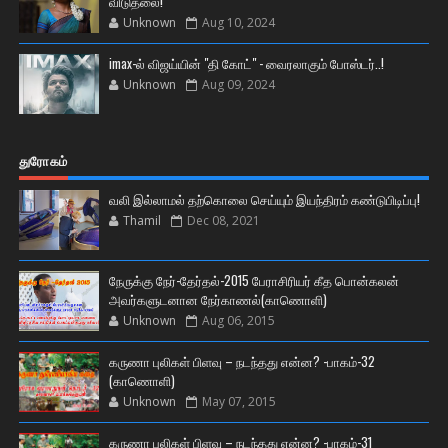
விடுதலை!
Unknown
Aug 10, 2024
imax-ல் விஜய்யின் "தி கோட்" - வைரலாகும் போஸ்டர்..!
Unknown
Aug 09, 2024
துரோகம்
வலி இல்லாமல் தற்கொலை செய்யும் இயந்திரம் கண்டுபிடிப்பு!
Thamil
Dec 08, 2021
நேருக்கு நேர்-தேர்தல்-2015 பேராசிரியர் கீத பொன்கலன்
அவர்களுடனான நேர்காணல்(காணொளி)
Unknown
Aug 06, 2015
கருணா புலிகள் பிளவு – நடந்தது என்ன? -பாகம்-32
(காணொளி)
Unknown
May 07, 2015
கருணா புலிகள் பிளவு – நடந்தது என்ன? -பாகம்-31