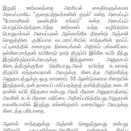
இறுதி ஊர்வலத்தை அரசியல் கைதிகளுக்கான
அமைப்பாகிய “குறையற்றவர்களின் குரல்” என்ற அமைப்பும்
“போராளிகள் நலன்புரிச் சங்கம்” என்ற அமைப்பும்
பொறுப்பெடுத்தன.அந்த ஊர்வலம் வந்த வழிநெடுக
பொதுமக்கள் அமைப்புகள் ஆங்காங்கே திரண்டு அஞ்சலி
செலுத்தின. குறிப்பாக வடமராட்சியில் சாந்தனின் தாய்ப்
பட்டினத்தில் சனசமூக நிலையங்கள் அதிகம் பங்களிப்பை
நல்கின.சாந்தன் உயிரோடு நாடு திரும்பி இங்கே உயிர் நீத்து
இருந்திருந்தால்,அவருக்கு இத்துணை அனுதாபம்
கிடைத்திருக்குமோ தெரியாது.அவர் உயிரற்ற உடலாகத்
திரும்பி வந்தமைதான் அவருக்கு கிடைத்த அதிகரித்த
அனுதாபத்துக்கு ஒரு காரணம். 33 ஆண்டுகளாக சிறையில்
இருந்தவர், தன் தாயைப் பார்ப்பதற்குத் தவித்திருந்த கடைசி
நாளில் உயிர் நீத்தமை என்பது அவர் மீதான அனுதாபத்தை;
அவரின் உடல் மீதான மதிப்பை அதிகப்படுத்தியது.அதுதான்
வவனியாவில் இருந்து எல்லங்குளம் வரையிலும் அவருக்கு
கிடைத்த மரியாதை.
ஆனால் சாந்தனுக்கு அஞ்சலி செலுத்துவது என்பது
அதோடு முடியவில்லை.அவரோடு ஒன்றாகச் சிறப்பு