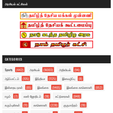
அரசியல் கட்சிகள்
CATEGORIES
Sports
(442)
அரசியல்
(16003)
அறிவியல்
(94)
ஆர்ப்பாட்டம்
(105)
இந்தியா
(1125)
இனவழிப்பு
(8)
இன்றைய நாள்
(65)
இலங்கை
(9465)
இலங்கை காணொளி
(652)
ஈழம்
(7)
எண் ஜோதிடம்
(18)
கட்டுரைகள்
(848)
கரும்புலிகள்
(11)
காணொளி
(228)
குருமாற்றம்
(19)