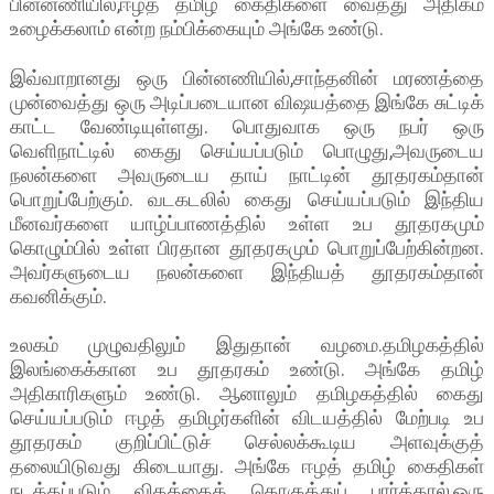
பின்னணியில்,ஈழத் தமிழ் கைதிகளை வைத்து அதிகம்
உழைக்கலாம் என்ற நம்பிக்கையும் அங்கே உண்டு.
இவ்வாறானது ஒரு பின்னணியில்,சாந்தனின் மரணத்தை
முன்வைத்து ஒரு அடிப்படையான விஷயத்தை இங்கே சுட்டிக்
காட்ட வேண்டியுள்ளது. பொதுவாக ஒரு நபர் ஒரு
வெளிநாட்டில் கைது செய்யப்படும் பொழுது,அவருடைய
நலன்களை அவருடைய தாய் நாட்டின் தூதரகம்தான்
பொறுப்பேற்கும். வடகடலில் கைது செய்யப்படும் இந்திய
மீனவர்களை யாழ்ப்பாணத்தில் உள்ள உப தூதரகமும்
கொழும்பில் உள்ள பிரதான தூதரகமும் பொறுப்பேற்கின்றன.
அவர்களுடைய நலன்களை இந்தியத் தூதரகம்தான்
கவனிக்கும்.
உலகம் முழுவதிலும் இதுதான் வழமை.தமிழகத்தில்
இலங்கைக்கான உப தூதரகம் உண்டு. அங்கே தமிழ்
அதிகாரிகளும் உண்டு. ஆனாலும் தமிழகத்தில் கைது
செய்யப்படும் ஈழத் தமிழர்களின் விடயத்தில் மேற்படி உப
தூதரகம் குறிப்பிட்டுச் செல்லக்கூடிய அளவுக்குத்
தலையிடுவது கிடையாது. அங்கே ஈழத் தமிழ் கைதிகள்
நடத்தப்படும் விதத்தைத் தொகுத்துப் பார்த்தால்,ஒரு