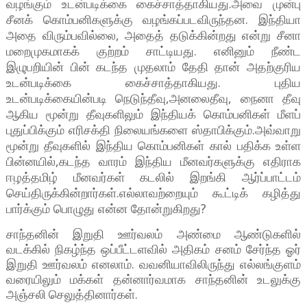
வழங்கும் உடன்படிக்கை கைச்சாத்தாகியது.அவை முன்பு
சீனக் கொம்பனிகளுக்கு வழங்கப்படவிருந்தன. இந்தியா
அதை விரும்பவில்லை, அதைத் தடுக்கின்றது என்று சீனா
மறைமுகமாகக் குற்றம் சாட்டியது. எனினும் நீண்ட
இழுபறியின் பின் கடந்த முதலாம் தேதி தான் அதற்குரிய
உடன்படிக்கை கைச்சாத்தாகியது. புதிய
உடன்படிக்கையின்படி நெடுந்தீவு,அனலைதீவு, நைனா தீவு
ஆகிய மூன்று தீவுகளிலும் இந்தியக் கொம்பனிகள் மீளப்
புதுப்பிக்கும் எரிசக்தி நிலையங்களை ஸ்தாபிக்கும்.அவ்வாறு
மூன்று தீவுகளில் இந்திய கொம்பனிகள் கால் பதிக்க உள்ள
பின்னயில்,கடந்த வாரம் இந்திய மீனவர்களுக்கு எதிராக
ஈழத்தமிழ் மீனவர்கள் கடலில் இறங்கி ஆர்ப்பாட்டம்
செய்திருக்கின்றார்கள்.எல்லாவற்றையும் கூட்டிக் கழித்து
பார்க்கும் பொழுது என்ன தோன்றுகிறது?
சாந்தனின் இறுதி ஊர்வலம் அண்மை ஆண்டுகளில்
வடக்கில் நிகழ்ந்த ஒப்பீட்டளவில் அதிகம் சனம் சேர்ந்த ஓர்
இறுதி ஊர்வலம் எனலாம். வவனியாவிலிருந்து எல்லங்குளம்
வரையிலும் மக்கள் தன்னார்வமாக சாந்தனின் உடலுக்கு
அஞ்சலி செலுத்தினார்கள்.