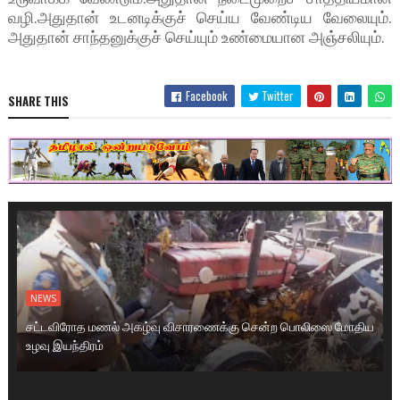
வழி.அதுதான் உடனடிக்குச் செய்ய வேண்டிய வேலையும்.
அதுதான் சாந்தனுக்குச் செய்யும் உண்மையான அஞ்சலியும்.
Facebook
Twitter
SHARE THIS
NEWS
சட்டவிரோத மணல் அகழ்வு விசாரணைக்கு சென்ற பொலிஸை மோதிய
உழவு இயந்திரம்