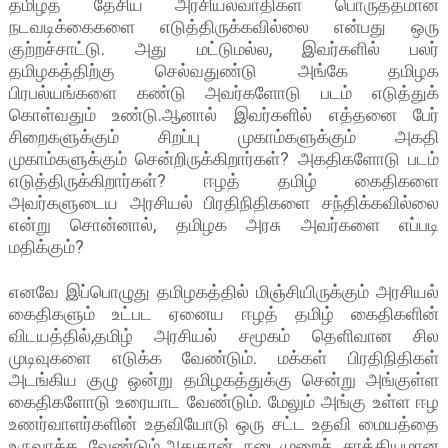
தமிழ்த் தேசிய அரசியல்வாதிகள் பொருத்தமான
நடவடிக்கைகளை எடுத்திருக்கவில்லை என்பது ஒரு
குற்றச்சாட்டு. அது மட்டுமல்ல, இவர்களில் பலர்
தமிழகத்திற்கு செல்வதுண்டு அங்கே தமிழக
பிரபல்யங்களை கண்டு அவர்களோடு படம் எடுத்துக்
கொள்வதும் உண்டு.ஆனால் இவர்களில் எத்தனை பேர்
சிறைகளுக்கும் சிறப்பு முகாம்களுக்கும் அகதி
முகாம்களுக்கும் சென்றிருக்கிறார்கள்? அகதிகளோடு படம்
எடுத்திருக்கிறார்கள்? ஈழத் தமிழ் கைதிகளை
அவர்களுடைய அரசியல் பிரதிநிதிகளை சந்திக்கவில்லை
என்று சொன்னால், தமிழக அரசு அவர்களை எப்படி
மதிக்கும்?
எனவே இப்பொழுது தமிழகத்தில் மிஞ்சியிருக்கும் அரசியல்
கைதிகளும் உட்பட ஏனைய ஈழத் தமிழ் கைதிகளின்
விடயத்தில்,தமிழ் அரசியல் சமூகம் தெளிவான சில
முடிவுகளை எடுக்க வேண்டும். மக்கள் பிரதிநிதிகள்
அடங்கிய குழு ஒன்று தமிழகத்துக்கு சென்று அங்குள்ள
கைதிகளோடு உரையாட வேண்டும். மேலும் அங்கு உள்ள ஈழ
உணர்வாளர்களின் உதவியோடு ஒரு சட்ட உதவி மையத்தை
உருவாக்க வேண்டும்.அதுதான் நடைமுறைச் சாத்தியமான