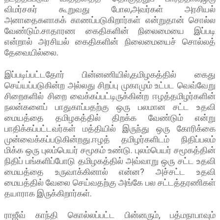
விமர்சகர் கூறுவது போல,அவர்கள் அரசியல்
அனாதைகளாகக் காணப்படுகிறார்கள் என்றுதான் சொல்ல
வேண்டும்.சாதாரண கைதிகளின் நிலைமையை இப்படி
என்றால் அரசியல் கைதிகளின் நிலைமையைச் சொல்லத்
தேவையில்லை.
இப்படிப்பட்டதோர் பின்னணியில்,தமிழகத்தில் கைது
செய்யப்படுகின்ற அல்லது சிறப்பு முகாமும் உட்பட வெவ்வேறு
சிறைகளில் சிறை வைக்கப்பட்டிருக்கின்ற ஈழத்தமிழர்களின்
நலன்களைப் பாதுகாப்பதற்கு ஒரு பலமான சட்ட உதவி
மையத்தை தமிழகத்தில் திறக்க வேண்டும் என்று
பாதிக்கப்பட்டவர்கள் மத்தியில் இருந்து ஒரு கோரிக்கை
முன்வைக்கப்படுகின்றது.ஈழத் தமிழர்களிடம் நிதிப்பலம்
மிக்க ஒரு புலம்பெயர் சமூகம் உண்டு. புலம்பெயர் சமூகத்தின்
நிதிப் பங்களிப்போடு தமிழகத்தில் அவ்வாறு ஒரு சட்ட உதவி
மையத்தை உருவாக்கினால் என்ன? அச்சட்ட உதவி
மையத்தில் வேலை செய்வதற்கு அங்கே பல சட்டத்தரணிகள்
தயாராக இருக்கிறார்கள்.
ராஜீவ் காந்தி கொல்லப்பட்ட பின்னரும், பத்மநாபாவும்