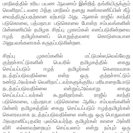
மாநிலத்தில் உரிய பயண ஆவணம் இன்றித் தங்கியிருக்கும்
வெளிநாட்டவரை அந்த மாநிலம் தனது கண்காணிப்பின் கீழ்
வைத்திருப்பதற்கான ஏற்பாடு அது. ஆனால் ராஜீவ் காந்தி
படுகொலை, பத்மநாபா படுகொலை போன்ற சம்பவங்களின்
பின்னணியில் தமிழக சிறப்பு முகாம்கள் எனப்படுகின்றவை
ஈழத் தமிழர்களைப் பொறுத்தவரை கொடுமையான
அனுபவங்களாகக் கருதப்படுகின்றன.
சிறப்பு முகாம்களில் மட்டுமல்ல,வெவ்வேறு
குற்றச்சாட்டுகளின் பெயரில் தமிழகத்தில் கைது
செய்யப்படும் ஈழத் தமிழர்கள் கௌரவமாக
நடத்தப்படுவதில்லை என்ற ஒரு குற்றச்சாட்டும்
உண்டு.அவர்கள் வெளிநாட்டவர்களுக்குரிய மரியாதையோடு
நடத்தப்படுவதில்லை என்றும்,அவ்வாறு கைது
செய்யப்பட்டவர்கள் கூறுகிறார்கள். ராஜீவ் காந்தி
படுகொலை, பத்மநாபா படுகொலை ஆகிய சம்பவங்களின்
பின்னர் தமிழகத்தில் கைது செய்யப்படும் ஈழத்தமிழர்கள்
கௌரவமாக நடத்தப்படுவதில்லை என்பது ஒரு பொதுவான
அவதானிப்பு.தவிர புலம்பெயர்ந்த தமிழர்கள் காசை அள்ளி
வீசி எல்லாவற்றையும் செய்யலாம் என்று நம்பும் ஒரு