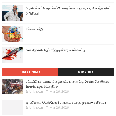
அரசியல் கட்சி துவங்கப்போவதில்லை - நடிகர் ரஜினிகாந்த் திடீர்
அறிவிப்பு!
எம்மைப் பற்றி
கிளிநொச்சியிலும் சற்றுமுன்னர் வாள்வெட்டு
RECENT POSTS
COMMENTS
சட்டவிரோத மணல் அகழ்வு விசாரணைக்கு சென்ற பொலிஸை
மோதிய உழவு இயந்திரம்
Unknown
Mar 29, 2026
உறுப்பினரை வெளியேற்றி சபையை நடத்த முடியும்– தவிசாளர்
Unknown
Mar 29, 2026