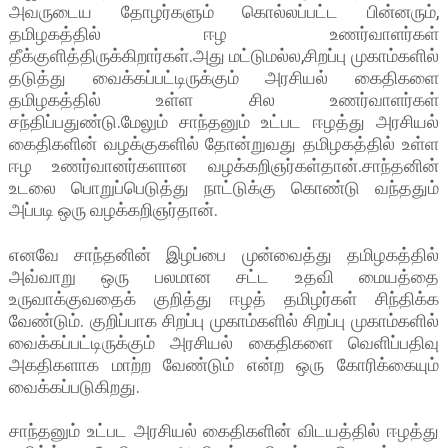
அவருடைய தோழர்களும் கொல்லப்பட்ட பின்னரும்,
தமிழகத்தில் ஈழ உணர்வாளர்கள்
தீக்குளித்திருக்கிறார்கள்.அது மட்டுமல்ல,சிறப்பு முகாம்களில்
தடுத்து வைக்கப்பட்டிருக்கும் அரசியல் கைதிகளை
தமிழகத்தில் உள்ள சில உணர்வாளர்கள்
சந்திப்பதுண்டு.மேலும் சாந்தனும் உட்பட ஈழத்து அரசியல்
கைதிகளின் வழக்குகளில் தோன்றுவது தமிழகத்தில் உள்ள
ஈழ உணர்வானர்களான வழக்கறிஞர்கள்தான்.சாந்தனின்
உடலை பொறுப்பெடுத்து நாட்டுக்கு கொண்டு வந்ததும்
அப்படி ஒரு வழக்கறிஞர்தான்.
எனவே சாந்தனின் இழப்பை முன்வைத்து தமிழகத்தில்
அவ்வாறு ஒரு பலமான சட்ட உதவி மையத்தை
உருவாக்குவதைக் குறித்து ஈழத் தமிழர்கள் சிந்திக்க
வேண்டும். குறிப்பாக சிறப்பு முகாம்களில் சிறப்பு முகாம்களில்
வைக்கப்பட்டிருக்கும் அரசியல் கைதிகளை வெளிப்பதிவு
அகதிகளாக மாற்ற வேண்டும் என்ற ஒரு கோரிக்கையும்
வைக்கப்படுகிறது.
சாந்தனும் உட்பட அரசியல் கைதிகளின் விடயத்தில் ஈழத்து