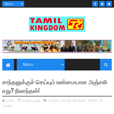
சாந்தனுக்குச் செய்யும் உண்மையான அஞ்சலி
எது? நிலாந்தன்!
news
2 years ago
கட்டுரை
,
செய்தி
,
நிலாந்தன்
,
News
,
Sri
Lanka