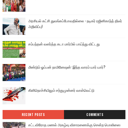
அரசியல் கட்சி துவங்கப்போவதில்லை - நடிகர் ரஜினிகாந்த் திடீர்
அறிவிப்பு!
சம்பந்தன் வளர்த்த கடா மார்பில் பாய்ந்து விட்டது
மீண்டும் ஓப்பன் நாமினேஷன்: இந்த வாரம் யார் யார்?
கிளிநொச்சியிலும் சற்றுமுன்னர் வாள்வெட்டு
RECENT POSTS
COMMENTS
சட்டவிரோத மணல் அகழ்வு விசாரணைக்கு சென்ற பொலிஸை