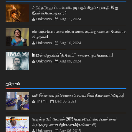
அடுத்தடுத்து 2 படங்களில் நடிக்கும் விஜய் - தளபதி 70 ஐ
இயக்கப்போவது யார்?
Unknown
Aug 11, 2024
சின்னத்திரை நடிகை சித்ரா மரண வழக்கு- கணவர் ஹேம்நாத்
விடுதலை!
Unknown
Aug 10, 2024
imax-ல் விஜய்யின் "தி கோட்" - வைரலாகும் போஸ்டர்..!
Unknown
Aug 09, 2024
துரோகம்
வலி இல்லாமல் தற்கொலை செய்யும் இயந்திரம் கண்டுபிடிப்பு!
Thamil
Dec 08, 2021
நேருக்கு நேர்-தேர்தல்-2015 பேராசிரியர் கீத பொன்கலன்
அவர்களுடனான நேர்காணல்(காணொளி)
Unknown
Aug 06, 2015