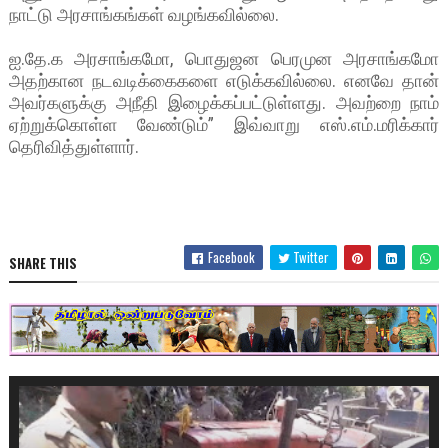
நாட்டு அரசாங்கங்கள் வழங்கவில்லை.
ஐ.தே.க அரசாங்கமோ, பொதுஜன பெரமுன அரசாங்கமோ
அதற்கான நடவடிக்கைகளை எடுக்கவில்லை. எனவே தான்
அவர்களுக்கு அநீதி இழைக்கப்பட்டுள்ளது. அவற்றை நாம்
ஏற்றுக்கொள்ள வேண்டும்” இவ்வாறு எஸ்.எம்.மரிக்கார்
தெரிவித்துள்ளார்.
Facebook
Twitter
SHARE THIS