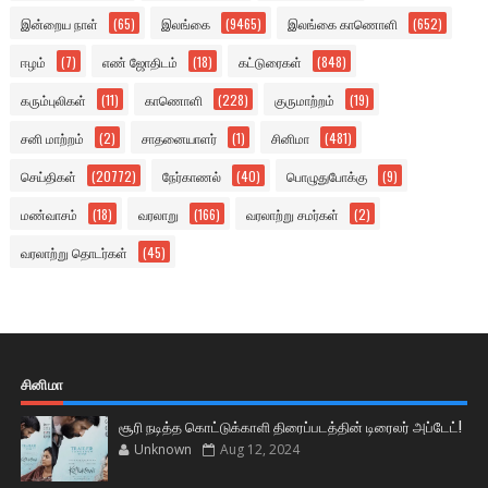
இன்றைய நாள்
(65)
இலங்கை
(9465)
இலங்கை காணொளி
(652)
ஈழம்
(7)
எண் ஜோதிடம்
(18)
கட்டுரைகள்
(848)
கரும்புலிகள்
(11)
காணொளி
(228)
குருமாற்றம்
(19)
சனி மாற்றம்
(2)
சாதனையாளர்
(1)
சினிமா
(481)
செய்திகள்
(20772)
நேர்காணல்
(40)
பொழுதுபோக்கு
(9)
மண்வாசம்
(18)
வரலாறு
(166)
வரலாற்று சமர்கள்
(2)
வரலாற்று தொடர்கள்
(45)
சினிமா
சூரி நடித்த கொட்டுக்காளி திரைப்படத்தின் டிரைலர் அப்டேட்!
Unknown
Aug 12, 2024