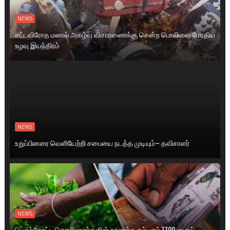
NEWS
சட்டவிரோத மணல் அகழ்வு விசாரணைக்கு சென்ற பொலிஸை மோதிய
உழவு இயந்திரம்
NEWS
உறுப்பினரை வெளியேற்றி சபையை நடத்த முடியும்– தவிசாளர்
NEWS
பெருந்தோட்ட தொழிலாளர்களின் நாளாந்த சம்பளம் 1700 ரூபாய்