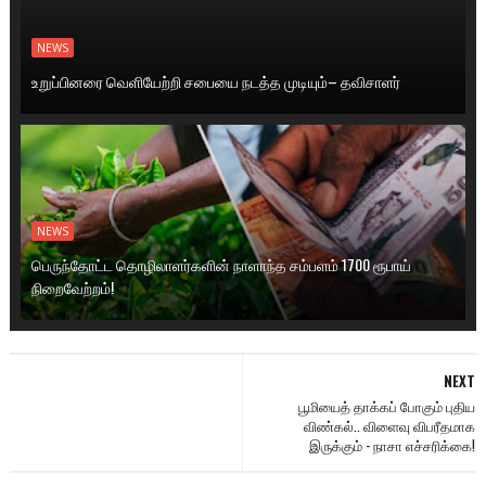
NEWS
உறுப்பினரை வெளியேற்றி சபையை நடத்த முடியும்– தவிசாளர்
NEWS
பெருந்தோட்ட தொழிலாளர்களின் நாளாந்த சம்பளம் 1700 ரூபாய்
நிறைவேற்றம்!
NEXT
பூமியைத் தாக்கப் போகும் புதிய
விண்கல்.. விளைவு விபரீதமாக
இருக்கும் - நாசா எச்சரிக்கை!