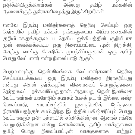
ஒடுக்கியிருக்கிறார்கள். அல்லது தமிழ் மக்களின்
ஆணைக்குத் துரோகமிழைத்து இருக்கிறார்கள்.
எனவே இரும்பு மனிதர்களைத் தெரிவு செய்யும் ஒரு
தேர்தலில் தமிழ் மக்கள் தங்களுடைய அபிலாசைகளின்
குறியீடாக,தங்களுடைய தேசிய ஐக்கியத்தின் குறியீடாக
முன் வைக்கக்கூடிய ஒரு நிலைப்பாட்டை முன் நிறுத்தி,
அதற்கு வாக்கு சேகரிக்க முயற்சிப்பதுதான் ஒரு தமிழ்
பொது வேட்பாளர் என்ற நிலைப்பாடு ஆகும்.
பெருமளவுக்கு தென்னிலங்கை வேட்பாளர்களால் தெரிவு
செய்யப்படக்கூடிய ஒரு இரும்பு மனிதரை நிராகரிப்பது
என்பது அதன் தர்க்கபூர்வ விளைவைப் பொறுத்தவரை
தேர்தலைப் புறக்கணிப்பதுதான். அதாவது தென் இலங்கை
வேட்பாளர்கள் யாரோடும் சமரசம் பேசத் தயார் இல்லை என்ற
நிலைப்பாடு, சாராம்சத்தில் ஜனாதிபதித் தேர்தலை
நிராகரிப்பதற்குச் சமம்.இந்த இடத்தில் பகிஷ்கரிப்பும் பொது
வேட்பாளரும் ஒரே புள்ளியில் சந்திக்கின்றன. ஆனால் எங்கே
வேறுபடுகின்றன என்று சொன்னால், தமிழ் வாக்குகளை
தமிழ் பொது நிலைப்பாட்டின் வாக்குகளாக மாற்றும்