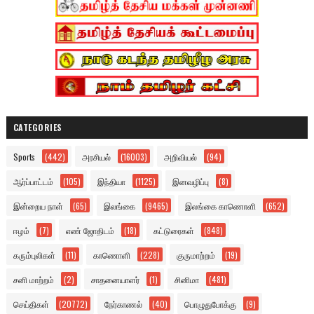
CATEGORIES
Sports
(442)
அரசியல்
(16003)
அறிவியல்
(94)
ஆர்ப்பாட்டம்
(105)
இந்தியா
(1125)
இனவழிப்பு
(8)
இன்றைய நாள்
(65)
இலங்கை
(9465)
இலங்கை காணொளி
(652)
ஈழம்
(7)
எண் ஜோதிடம்
(18)
கட்டுரைகள்
(848)
கரும்புலிகள்
(11)
காணொளி
(228)
குருமாற்றம்
(19)
சனி மாற்றம்
(2)
சாதனையாளர்
(1)
சினிமா
(481)
செய்திகள்
(20772)
நேர்காணல்
(40)
பொழுதுபோக்கு
(9)