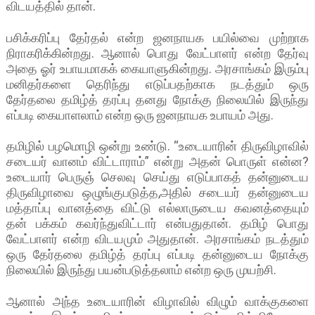
விடயத்தில் தான்.
பசிக்கரிப்பு தேர்தல் என்ற ஜனநாயக பயில்வை முற்றாக
நிராகரிக்கின்றது. ஆனால் பொது வேட்பாளர் என்ற தேர்வு
அதை ஓர் உபாயமாகக் கையாளுகின்றது. அரசாங்கம் இரும்பு
மனிதர்களை தெரிந்து எடுப்பதற்காக நடத்தும் ஒரு
தேர்தலை தமிழ்த் தரப்பு தனது நோக்கு நிலையில் இருந்து
எப்படி கையாளலாம் என்ற ஒரு ஜனநாயக உபாயம் அது.
தமிழில் பழமொழி ஒன்று உண்டு. “உடையாரின் திருவிழாவில்
சடையர் வானம் விட்டாராம்” என்று அதன் பொருள் என்ன?
உடையார் பெருஞ் செலவு செய்து எடுப்பாகத் தன்னுடைய
திருவிழாவை ஒழுங்குபடுத்த,அதில் சடையர் தன்னுடைய
மத்தாப்பு வானத்தை விட்டு எல்லாருடைய கவனத்தையும்
தன் பக்கம் கவர்ந்துவிட்டார் என்பதுதான். தமிழ் பொது
வேட்பாளர் என்ற விடயமும் அதுதான். அரசாங்கம் நடத்தும்
ஒரு தேர்தலை தமிழ்த் தரப்பு எப்படி தன்னுடைய நோக்கு
நிலையில் இருந்து பயன்படுத்தலாம் என்ற ஒரு முயற்சி.
ஆனால் அந்த உடையாரின் விழாவில் விழும் வாக்குகளை