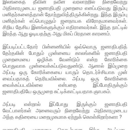
இலங்கைத் தீவின் நவீன வரலாற்றில் நிறைவேற்று
அதிகாரமுடைய ஜனாதிபதி முறைமை எனப்படுவது இரும்பு
மனிதர்களைத்தான் தோற்றுவித்திருக்கின்றது. இந்த இரும்பு
மனிதர்கள் எப்பொழுதும் ஜனநாயக விரோதமானவர்கள்.
சிறிய தேசிய இனங்களுக்கும் எதிரானவர்கள். இந்த நாட்டில்
இரத்த ஆறு ஓடியதற்கு அது மிகப் பிரதான காரணம்.
இப்படிப்பட்டதோர் பின்னணியில் ஒவ்வொரு ஜனாதிபதித்
தேர்தலின் போதும் முன்னைய காலங்களில் ஜனாதிபதி
முறைமையை ஒழிக்க வேண்டும் என்ற கோரிக்கை
பொதுவாக முன்வைக்கப்படுவதுண்டு. ஆனால் இம்முறை
அப்படி ஒரு கோரிக்கையை யாரும் தொடர்ச்சியாக முன்
வைப்பதாகத் தெரியவில்லை. அப்படி ஒரு கோரிக்கை
வைக்கப்படவில்லை என்பதை இப்போதிருக்கும்
ஜனாதிபதியே ஒருமுறை சுட்டிக்காட்டியதாக ஞாபகம்.
அப்படி என்றால் இப்போது இருக்கும் ஜனாதிபதி
வேட்பாளர்கள் அனைவரும் நிறைவேற்று அதிகாரமுடைய
அந்த கதிரையை மறைமுகமாக ஏற்றுக் கொள்கிறார்களா ?
ஜனாதிபதி முறைமை தொடர்பான இந்த அடிப்படை