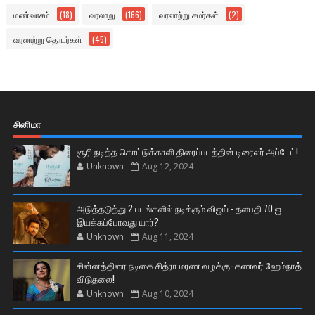
மண்வாசம்
(18)
வரலாறு
(166)
வரலாற்று சமர்கள்
(2)
வரலாற்று தொடர்கள்
(45)
சினிமா
சூரி நடித்த கொட்டுக்காளி திரைப்படத்தின் டிரைலர் அப்டேட்!
Unknown
Aug 12, 2024
அடுத்தடுத்து 2 படங்களில் நடிக்கும் விஜய் - தளபதி 70 ஐ
இயக்கப்போவது யார்?
Unknown
Aug 11, 2024
சின்னத்திரை நடிகை சித்ரா மரண வழக்கு- கணவர் ஹேம்நாத்
விடுதலை!
Unknown
Aug 10, 2024