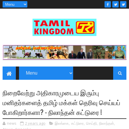
நிறைவேற்று அதிகாரமுடைய இரும்பு
மனிதர்களைத் தமிழ் மக்கள் தெரிவு செய்யப்
போகிறார்களா? - நிலாந்தன் கட்டுரை !
news
2 years ago
இலங்கை
,
கட்டுரை
,
செய்தி
,
நிலாந்தன்
,