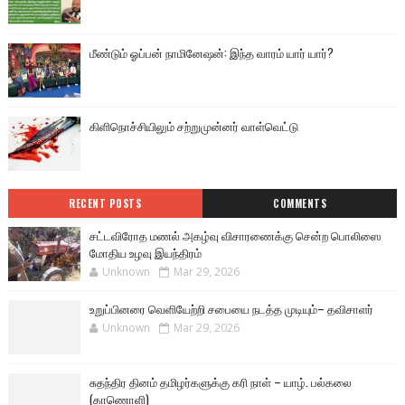
மீண்டும் ஓப்பன் நாமினேஷன்: இந்த வாரம் யார் யார்?
கிளிநொச்சியிலும் சற்றுமுன்னர் வாள்வெட்டு
RECENT POSTS
COMMENTS
சட்டவிரோத மணல் அகழ்வு விசாரணைக்கு சென்ற பொலிஸை
மோதிய உழவு இயந்திரம்
Unknown
Mar 29, 2026
உறுப்பினரை வெளியேற்றி சபையை நடத்த முடியும்– தவிசாளர்
Unknown
Mar 29, 2026
சுதந்திர தினம் தமிழர்களுக்கு கரி நாள் – யாழ். பல்கலை
(காணொளி)