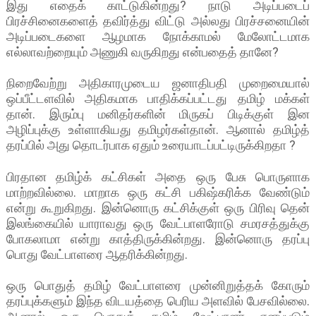
இது எதைக் காட்டுகின்றது? நாடு அடிப்படைப்
பிரச்சினைகளைத் தவிர்த்து விட்டு அல்லது பிரச்சனையின்
அடிப்படைகளை ஆழமாக நோக்காமல் மேலோட்டமாக
எல்லாவற்றையும் அணுகி வருகிறது என்பதைத் தானே?
நிறைவேற்று அதிகாரமுடைய ஜனாதிபதி முறைமையால்
ஒப்பீட்டளவில் அதிகமாக பாதிக்கப்பட்டது தமிழ் மக்கள்
தான். இரும்பு மனிதர்களின் மிருகப் பிடிக்குள் இன
அழிப்புக்கு உள்ளாகியது தமிழர்கள்தான். ஆனால் தமிழ்த்
தரப்பில் அது தொடர்பாக ஏதும் உரையாடப்பட்டிருக்கிறதா ?
பிரதான தமிழ்க் கட்சிகள் அதை ஒரு பேசு பொருளாக
மாற்றவில்லை. மாறாக ஒரு கட்சி பகிஷ்கரிக்க வேண்டும்
என்று கூறுகிறது. இன்னொரு கட்சிக்குள் ஒரு பிரிவு தென்
இலங்கையில் யாராவது ஒரு வேட்பாளரோடு சமரசத்துக்கு
போகலாமா என்று காத்திருக்கின்றது. இன்னொரு தரப்பு
பொது வேட்பாளரை ஆதரிக்கின்றது.
ஒரு பொதுத் தமிழ் வேட்பாளரை முன்னிறுத்தக் கோரும்
தரப்புக்களும் இந்த விடயத்தை பெரிய அளவில் பேசவில்லை.