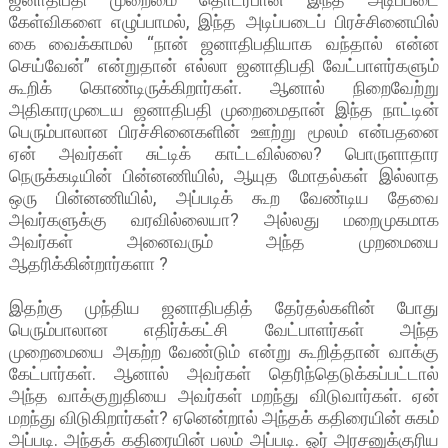
கேள்விகளை எழுப்பாமல், இந்த அடிப்படைப் பிரச்சினையில்
கை வைக்காமல் “நான் ஜனாதிபதியாக வந்தால் என்ன
செய்வேன்” என்றுதான் எல்லா ஜனாதிபதி வேட்பாளர்களும்
கூறிக் கொண்டிருக்கிறார்கள். ஆனால் நிறைவேற்று
அதிகாரமுடைய ஜனாதிபதி முறைமைதான் இந்த நாட்டின்
பெரும்பாலான பிரச்சினைகளின் ஊற்று மூலம் என்பதனை
ஏன் அவர்கள் சுட்டிக் காட்டவில்லை? பொருளாதார
நெருக்கடியின் பின்னணியில், ஆயுத மோதல்கள் இல்லாத
ஒரு பின்னணியில், அப்படிக் கூற வேண்டிய தேவை
அவர்களுக்கு வரவில்லையா? அல்லது மறைமுகமாக
அவர்கள் அனைவரும் அந்த முறமையை
ஆதரிக்கின்றார்களா ?
இதற்கு முந்திய ஜனாதிபதித் தேர்தல்களின் போது
பெரும்பாலான எதிர்க்கட்சி வேட்பாளர்கள் அந்த
முறைமையை அகற்ற வேண்டும் என்று கூறித்தான் வாக்கு
கேட்பார்கள். ஆனால் அவர்கள் தெரிந்தெடுக்கப்பட்டால்
அந்த வாக்குறுதியை அவர்கள் மறந்து விடுவார்கள். ஏன்
மறந்து விடுகிறார்கள்? ஏனென்றால் அந்தக் கதிரையின் சுகம்
அப்படி. அந்தக் கதிரையின் பலம் அப்படி. ஓர் அரசனுக்குரிய