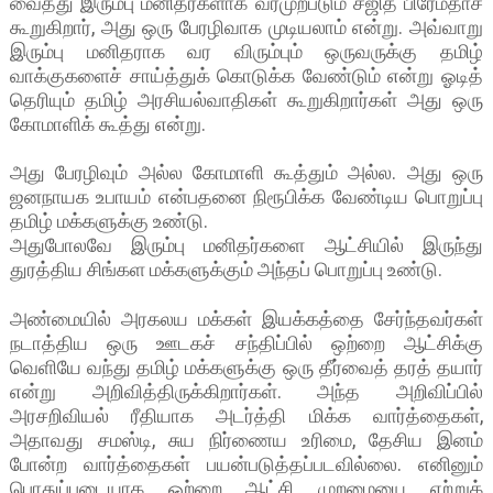
வைத்து இரும்பு மனிதர்களாக வரமுற்படும் சஜித் பிரேமதாச
கூறுகிறார், அது ஒரு பேரழிவாக முடியலாம் என்று. அவ்வாறு
இரும்பு மனிதராக வர விரும்பும் ஒருவருக்கு தமிழ்
வாக்குகளைச் சாய்த்துக் கொடுக்க வேண்டும் என்று ஓடித்
தெரியும் தமிழ் அரசியல்வாதிகள் கூறுகிறார்கள் அது ஒரு
கோமாளிக் கூத்து என்று.
அது பேரழிவும் அல்ல கோமாளி கூத்தும் அல்ல. அது ஒரு
ஜனநாயக உபாயம் என்பதனை நிரூபிக்க வேண்டிய பொறுப்பு
தமிழ் மக்களுக்கு உண்டு.
அதுபோலவே இரும்பு மனிதர்களை ஆட்சியில் இருந்து
துரத்திய சிங்கள மக்களுக்கும் அந்தப் பொறுப்பு உண்டு.
அண்மையில் அரகலய மக்கள் இயக்கத்தை சேர்ந்தவர்கள்
நடாத்திய ஒரு ஊடகச் சந்திப்பில் ஒற்றை ஆட்சிக்கு
வெளியே வந்து தமிழ் மக்களுக்கு ஒரு தீர்வைத் தரத் தயார்
என்று அறிவித்திருக்கிறார்கள். அந்த அறிவிப்பில்
அரசறிவியல் ரீதியாக அடர்த்தி மிக்க வார்த்தைகள்,
அதாவது சமஸ்டி, சுய நிர்ணைய உரிமை, தேசிய இனம்
போன்ற வார்த்தைகள் பயன்படுத்தப்படவில்லை. எனினும்
பொதுப்படையாக ஒற்றை ஆட்சி முறமையை ஏற்றுக்