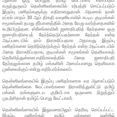
ஆனால் ஒரு பொதுத் தமிழ் வேட்பாளர் எனப்படும்
கருத்துருவம் தென்னிலங்கையில் உற்பத்தி செய்யப்படும்
இரும்பு மனிதர்களுக்கு எதிரானதுதான். அதனால் தான்
ஏப்ரல் மாதம் 30 ஆம் திகதி வவுனியாவில் கூடிய குடிமக்கள்
சமூகங்கள் தமது தீர்மானத்தில் அதை வேறு வார்த்தைகளில்
கூறியிருந்தன. ஸ்ரீலங்காவின் ஜனாதிபதித் தேர்தலை ஒரு
ஜனாதிபதியைத் தேர்ந்தெடுப்பதற்கான தேர்தல் என்ற
அடிப்படையில் நாம் நிராகரிப்பதாக அதாவது இரும்பு
மனிதர்களை தெரிந்தெடுக்கும் தேர்தல் என்ற அடிப்படையில்
அதை நிராகரிப்பதாக, குடிமக்கள் சமூகங்கள் தெளிவாகத்
தெரிவித்துள்ளன.எதிர்காலத்தில் அதை ஜனாதிபதி
தேர்தலுக்கான தமிழ் மக்களின் அமைப்பானது தெளிவாக
முன்வைக்கும் என்று எதிர்பார்க்கலாம்.
தென்னிலங்கையில் இரும்பு மனிதர்களாக வர ஆசைப்படும்
தென்னிலங்கை வேட்பாளர்களை நிராகரித்துவிட்டு தமிழ்
மக்கள் தங்களுடைய குறியீடாக ஒருவரை நிறுத்தும்
முயற்சிதான் தமிழ்ப் பொது வேட்பாளர்.
தென்னிலங்கையில் இதுவரையிலும் தெரிவு செய்யப்பட்ட
இரும்பு மனிதர்கள் தமிழ் மக்களை ஒன்றில்