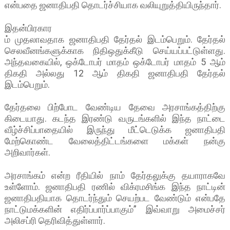
என்பதை ஜனாதிபதி தொடர்ச்சியாக வலியுறுத்தியிருந்தார்.
இதன்பிரகார
ம் முதலாவதாக ஜனாதிபதி தேர்தல் இடம்பெறும். தேர்தல்
செலவீனங்களுக்காக நிதிஒதுக்கீடு செய்யப்பட்டுள்ளது.
அந்தவகையில், ஒக்டோபர் மாதம் ஒக்டோபர் மாதம் 5 ஆம்
திகதி அல்லது 12 ஆம் திகதி ஜனாதிபதி தேர்தல்
இடம்பெறும்.
தேர்தலை பிற்போட வேண்டிய தேவை அரசாங்கத்திற்கு
கிடையாது. கடந்த இரண்டு வருடங்களில் இந்த நாட்டை
வீழ்ச்சிப்பாதையில் இருந்து மீட்டெடுக்க ஜனாதிபதி
மேற்கொண்ட வேலைத்திட்டங்களை மக்கள் நன்கு
அறிவார்கள்.
அரசாங்கம் என்ற ரீதியில் நாம் தேர்தலுக்கு தயாராகவே
உள்ளோம். ஜனாதிபதி ரணில் விக்ரமசிங்க இந்த நாட்டின்
ஜனாதிபதியாக தொடர்ந்தும் செயற்பட வேண்டும் என்பதே
நாட்டுமக்களின் எதிர்ப்பார்ப்பாகும்” இவ்வாறு அமைச்சர்
அலிசப்ரி தெரிவித்துள்ளார்.