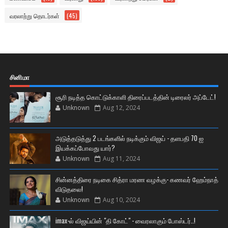
வரலாற்று தொடர்கள்
(45)
சினிமா
சூரி நடித்த கொட்டுக்காளி திரைப்படத்தின் டிரைலர் அப்டேட்!
Unknown
Aug 12, 2024
அடுத்தடுத்து 2 படங்களில் நடிக்கும் விஜய் - தளபதி 70 ஐ
இயக்கப்போவது யார்?
Unknown
Aug 11, 2024
சின்னத்திரை நடிகை சித்ரா மரண வழக்கு- கணவர் ஹேம்நாத்
விடுதலை!
Unknown
Aug 10, 2024
imax-ல் விஜய்யின் "தி கோட்" - வைரலாகும் போஸ்டர்..!