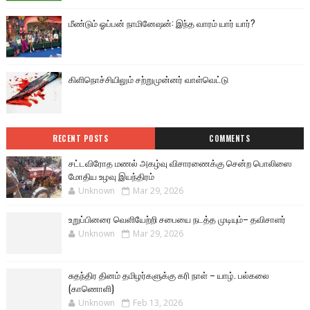
மீண்டும் ஓப்பன் நாமினேஷன்: இந்த வாரம் யார் யார்?
கிளிநொச்சியிலும் சற்றுமுன்னர் வாள்வெட்டு
RECENT POSTS
COMMENTS
சட்டவிரோத மணல் அகழ்வு விசாரணைக்கு சென்ற பொலிஸை
மோதிய உழவு இயந்திரம்
Unknown
Mar 29, 2026
உறுப்பினரை வெளியேற்றி சபையை நடத்த முடியும்– தவிசாளர்
Unknown
Mar 29, 2026
சுதந்திர தினம் தமிழர்களுக்கு கரி நாள் – யாழ். பல்கலை
(காணொளி)
Unknown
Feb 13, 2026