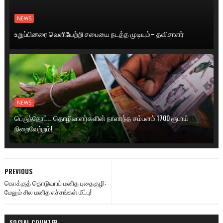
NEWS
உறுப்பினரை வெளியேற்றி சபையை நடத்த முடியும்– தவிசாளர்
NEWS
பெருந்தோட்ட தொழிலாளர்களின் நாளாந்த சம்பளம் 1700 ரூபாய்
நிறைவேற்றம்!
PREVIOUS
கொக்குத் தொடுவாய் மனித புதைகுழி:
மேலும் சில மனித எச்சங்கள் மீட்பு!
SOCIAL COUNTER