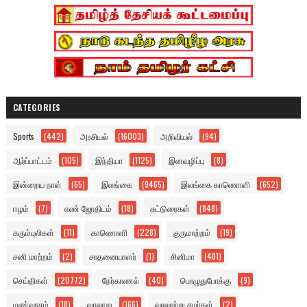
CATEGORIES
Sports
(442)
அரசியல்
(16003)
அறிவியல்
(94)
ஆர்ப்பாட்டம்
(105)
இந்தியா
(1125)
இனவழிப்பு
(8)
இன்றைய நாள்
(65)
இலங்கை
(9465)
இலங்கை காணொளி
(652)
ஈழம்
(7)
எண் ஜோதிடம்
(18)
கட்டுரைகள்
(848)
கரும்புலிகள்
(11)
காணொளி
(228)
குருமாற்றம்
(19)
சனி மாற்றம்
(2)
சாதனையாளர்
(1)
சினிமா
(481)
செய்திகள்
(20772)
நேர்காணல்
(40)
பொழுதுபோக்கு
(9)
மண்வாசம்
(18)
வரலாறு
(166)
வரலாற்று சமர்கள்
(2)