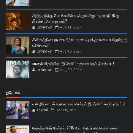
அடுத்தடுத்து 2 படங்களில் நடிக்கும் விஜய் - தளபதி 70 ஐ
இயக்கப்போவது யார்?
Unknown
Aug 11, 2024
சின்னத்திரை நடிகை சித்ரா மரண வழக்கு- கணவர் ஹேம்நாத்
விடுதலை!
Unknown
Aug 10, 2024
imax-ல் விஜய்யின் "தி கோட்" - வைரலாகும் போஸ்டர்..!
Unknown
Aug 09, 2024
துரோகம்
வலி இல்லாமல் தற்கொலை செய்யும் இயந்திரம் கண்டுபிடிப்பு!
Thamil
Dec 08, 2021
நேருக்கு நேர்-தேர்தல்-2015 பேராசிரியர் கீத பொன்கலன்