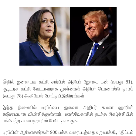
இதில் ஜனநாயக கட்சி சார்பில் அதிபர் ஜோபை டன் (வயது 81),
குடியரசு கட்சி வேட்பாளராக முன்னாள் அதிபர் டொனால்டு டிரம்ப்
(வயது 78) ஆகியோர் போட்டியிடுகிறார்கள்.
இந்த நிலையில் டிரம்ப்பை துணை அதிபர் கமலா ஹாரிஸ்
கடுமையாக விமர்சித்துள்ளார். லாஸ்வேகாசில் நடந்த நிகழ்ச்சியில்
பங்கேற்ற கமலாஹாரிஸ் பேசியதாவது:-
டிரம்பின் ஆலோசகர்கள் 900 பக்க வரைபடத்தை உருவாக்கி, "திட்டம்