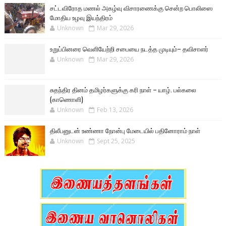
சட்டவிரோத மணல் அகழ்வு விசாரணைக்கு சென்ற பொலிஸை
மோதிய உழவு இயந்திரம்
Unknown
Mar 29, 2026
உறுப்பினரை வெளியேற்றி சபையை நடத்த முடியும்– தவிசாளர்
Unknown
Mar 29, 2026
சுதந்திர தினம் தமிழர்களுக்கு கரி நாள் – யாழ். பல்கலை
(காணொளி)
Unknown
Feb 13, 2026
திலீபனுடன் உண்ணா நோன்பு மேடையில் பதினோராம் நாள்
Unknown
Sept 25, 2025