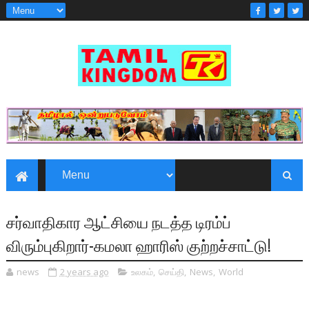
சர்வாதிகார ஆட்சியை நடத்த டிரம்ப்
விரும்புகிறார்-கமலா ஹாரிஸ் குற்றச்சாட்டு!
news
2 years ago
உலகம்
,
செய்தி
,
News
,
World