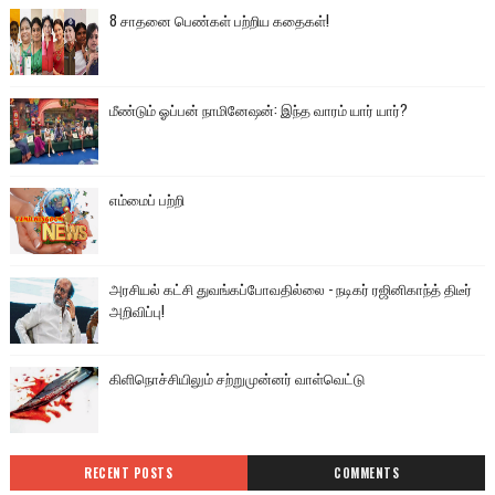
8 சாதனை பெண்கள் பற்றிய கதைகள்!
மீண்டும் ஓப்பன் நாமினேஷன்: இந்த வாரம் யார் யார்?
எம்மைப் பற்றி
அரசியல் கட்சி துவங்கப்போவதில்லை - நடிகர் ரஜினிகாந்த் திடீர்
அறிவிப்பு!
கிளிநொச்சியிலும் சற்றுமுன்னர் வாள்வெட்டு
RECENT POSTS
COMMENTS