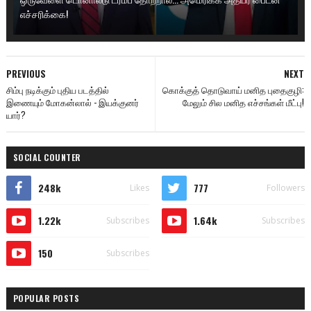
எச்சரிக்கை!
PREVIOUS
NEXT
சிம்பு நடிக்கும் புதிய படத்தில்
கொக்குத் தொடுவாய் மனித புதைகுழி:
இணையும் மோகன்லால் - இயக்குனர்
மேலும் சில மனித எச்சங்கள் மீட்பு!
யார்?
SOCIAL COUNTER
248k
777
Likes
Followers
1.22k
1.64k
Subscribes
Subscribes
150
Subscribes
POPULAR POSTS