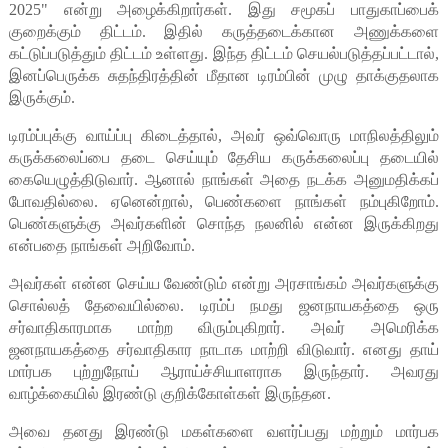
2025" என்று அழைக்கிறார்கள். இது சமூகப் பாதுகாப்பைக்
குறைக்கும் திட்டம். இதில் கருத்தடைக்கான அணுக்களை
கட்டுப்படுத்தும் திட்டம் உள்ளது. இந்த திட்டம் செயல்படுத்தப்பட்டால்,
இனப்பெருக்க சுதந்திரத்தின் மீதான டிரம்பின் முழு தாக்குதலாக
இருக்கும்.
டிரம்ப்புக்கு வாய்ப்பு கிடைத்தால், அவர் ஒவ்வொரு மாநிலத்திலும்
கருக்கலைப்பை தடை செய்யும் தேசிய கருக்கலைப்பு தடையில்
கையெழுத்திடுவார். ஆனால் நாங்கள் அதை நடக்க அனுமதிக்கப்
போவதில்லை. ஏனென்றால், பெண்களை நாங்கள் நம்புகிறோம்.
பெண்களுக்கு அவர்களின் சொந்த நலனில் என்ன இருக்கிறது
என்பதை நாங்கள் அறிவோம்.
அவர்கள் என்ன செய்ய வேண்டும் என்று அரசாங்கம் அவர்களுக்கு
சொல்லத் தேவையில்லை. டிரம்ப் நமது ஜனநாயகத்தை ஒரு
சர்வாதிகாரமாக மாற்ற விரும்புகிறார். அவர் அமெரிக்க
ஜனநாயகத்தை சர்வாதிகார நாடாக மாற்றி விடுவார். எனது தாய்
மார்பக புற்றுநோய் ஆராய்ச்சியாளராக இருந்தார். அவரது
வாழ்க்கையில் இரண்டு குறிக்கோள்கள் இருந்தன.
அவை தனது இரண்டு மகள்களை வளர்ப்பது மற்றும் மார்பக