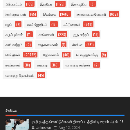
ஆர்ப்பாட்டம்
(105)
இந்தியா
(1125)
இனவழிப்பு
(8)
இன்றைய நாள்
(65)
இலங்கை
(9465)
இலங்கை காணொளி
(652)
ஈழம்
(7)
எண் ஜோதிடம்
(18)
கட்டுரைகள்
(848)
கரும்புலிகள்
(11)
காணொளி
(228)
குருமாற்றம்
(19)
சனி மாற்றம்
(2)
சாதனையாளர்
(1)
சினிமா
(481)
செய்திகள்
(20772)
நேர்காணல்
(40)
பொழுதுபோக்கு
(9)
மண்வாசம்
(18)
வரலாறு
(166)
வரலாற்று சமர்கள்
(2)
வரலாற்று தொடர்கள்
(45)
சினிமா
சூரி நடித்த கொட்டுக்காளி திரைப்படத்தின் டிரைலர் அப்டேட்!
Unknown
Aug 12, 2024