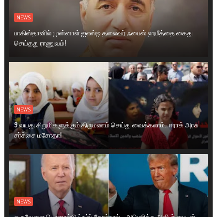
NEWS
பாகிஸ்தானில் முன்னாள் ஐஎஸ்ஐ தலைவர் ஃபைஸ் ஹமீத்தை கைது
செய்தது ராணுவம்!
NEWS
9 வயது சிறுமிகளுக்கும் திருமணம் செய்து வைக்கலாம்.. ஈராக் அரசு
சர்ச்சை மசோதா!
NEWS
ஒருவேளை டொனால்டு ட்ரம்ப் தோற்றால்... அமெரிக்க அதிபர் பைடன்