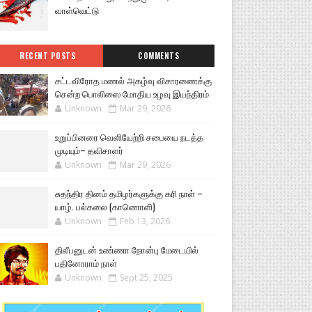
வாள்வெட்டு
RECENT POSTS
COMMENTS
சட்டவிரோத மணல் அகழ்வு விசாரணைக்கு
சென்ற பொலிஸை மோதிய உழவு இயந்திரம்
Unknown
Mar 29, 2026
உறுப்பினரை வெளியேற்றி சபையை நடத்த
முடியும்– தவிசாளர்
Unknown
Mar 29, 2026
சுதந்திர தினம் தமிழர்களுக்கு கரி நாள் –
யாழ். பல்கலை (காணொளி)
Unknown
Feb 13, 2026
திலீபனுடன் உண்ணா நோன்பு மேடையில்
பதினோராம் நாள்
Unknown
Sept 25, 2025