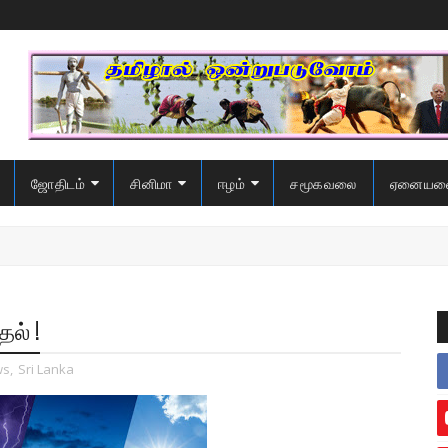
ஜோதிடம்
சினிமா
ஈழம்
சமூகவலை
ஏனையவ
ல் !
ws
,
Sri Lanka