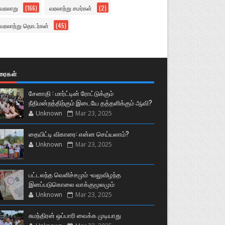
வரலாறு
(166)
வரலாற்று சமர்கள்
(2)
வரலாற்று தொடர்கள்
(45)
ுரைகள்
சேனாதி : மார்ட்டின் ரோட்டுக்கும்
நீதிமன்றத்திற்கும் இடையே தத்தளிக்கும் ஆவி?
Unknown
Mar 23, 2025
தையிட்டி விகாரை: என்ன செய்யலாம்?
Unknown
Mar 23, 2025
பட்டலந்த வெளிச்சமும் -வலுவிழந்த
இனப்படுகொலை வாக்குமூலமும்
Unknown
Mar 23, 2025
சுமந்திரன் ஒப்பாரி வைக்க முடியாது