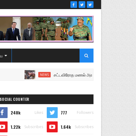
ை
சட்டவிரோத மணல் அகழ்வு விசாரணைக்கு சென்ற பொல
NEWS
SOCIAL COUNTER
248k
777
Likes
Followers
1.22k
1.64k
Subscribes
Subscribes