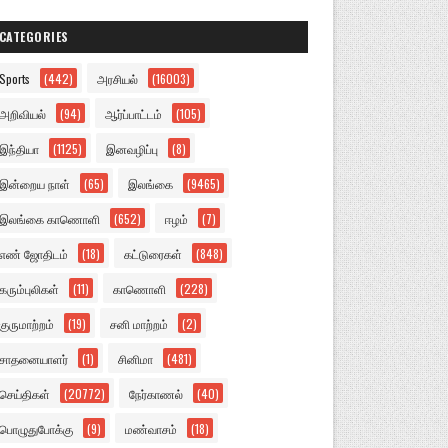
CATEGORIES
Sports
(442)
அரசியல்
(16003)
அறிவியல்
(94)
ஆர்ப்பாட்டம்
(105)
இந்தியா
(1125)
இனவழிப்பு
(8)
இன்றைய நாள்
(65)
இலங்கை
(9465)
இலங்கை காணொளி
(652)
ஈழம்
(7)
எண் ஜோதிடம்
(18)
கட்டுரைகள்
(848)
கரும்புலிகள்
(11)
காணொளி
(228)
குருமாற்றம்
(19)
சனி மாற்றம்
(2)
சாதனையாளர்
(1)
சினிமா
(481)
செய்திகள்
(20772)
நேர்காணல்
(40)
பொழுதுபோக்கு
(9)
மண்வாசம்
(18)