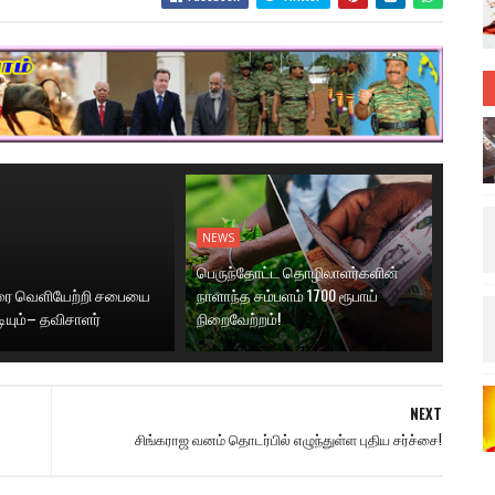
NEWS
பெருந்தோட்ட தொழிலாளர்களின்
னரை வெளியேற்றி சபையை
நாளாந்த சம்பளம் 1700 ரூபாய்
டியும்– தவிசாளர்
நிறைவேற்றம்!
NEXT
சிங்கராஜ வனம் தொடர்பில் எழுந்துள்ள புதிய சர்ச்சை!