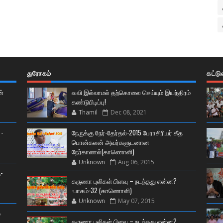
துரோகம்
கட்ட
ன்
வலி இல்லாமல் தற்கொலை செய்யும் இயந்திரம்
கண்டுபிடிப்பு!
Thamil
Dec 08, 2021
 -
நேருக்கு நேர்-தேர்தல்-2015 பேராசிரியர் கீத
பொன்கலன் அவர்களுடனான
நேர்காணல்(காணொளி)
Unknown
Aug 06, 2015
-
கருணா புலிகள் பிளவு – நடந்தது என்ன?
-பாகம்-32 (காணொளி)
Unknown
May 07, 2015
்
கருணா புலிகள் பிளவு – நடந்தது என்ன?