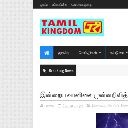
முகப்பு
எம்மைப்பற்றி
தொடர்புகளுக்கு
முகப்பு
செய்திகள்
கட்டுரை
Breaking News
இன்றைய வானிலை முன்னறிவித்த
news
2 years ago
இலங்கை
,
செய்தி
,
Ne