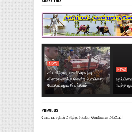
SHARE THIS
NEWS
NEWS
சட்டவிரோத மணல் அகழ்வு
விசாரணைக்கு சென்ற பொலிஸை
உறுப்பி
மோதிய உழவு இயந்திரம்
நடத்த மு
PREVIOUS
கோட் படத்தின் அடுத்த சிங்கிள் வெளியான அப்டேட்!