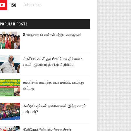
150
Subscribes
POPULAR POSTS
8 சாதனை பெண்கள் பற்றிய கதைகள்!
அரசியல் கட்சி துவங்கப்போவதில்லை -
நடிகர் ரஜினிகாந்த் திடீர் அறிவிப்பு!
சம்பந்தன் வளர்த்த கடா மார்பில் பாய்ந்து
விட்டது
மீண்டும் ஓப்பன் நாமினேஷன்: இந்த வாரம்
யார் யார்?
கிளிநொச்சியிலும் சற்றுமுன்னர்