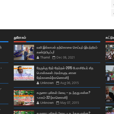
துரோகம்
கட்ட
ன்
வலி இல்லாமல் தற்கொலை செய்யும் இயந்திரம்
கண்டுபிடிப்பு!
Thamil
Dec 08, 2021
 -
நேருக்கு நேர்-தேர்தல்-2015 பேராசிரியர் கீத
பொன்கலன் அவர்களுடனான
நேர்காணல்(காணொளி)
Unknown
Aug 06, 2015
-
கருணா புலிகள் பிளவு – நடந்தது என்ன?
-பாகம்-32 (காணொளி)
Unknown
May 07, 2015
்
கருணா புலிகள் பிளவு – நடந்தது என்ன?