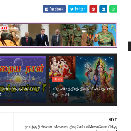
Facebook
Twitter
NEWS
ாள் உங்களுக்கு எப்படி?
பங்குனி உத்திரத் திருநாளின் தெய்வீக
4!
சிறப்புகள்!
NEXT
ட
நாவற்குழி சிங்கள மக்களை பதிவு செய்யவில்லையென பிக்கு