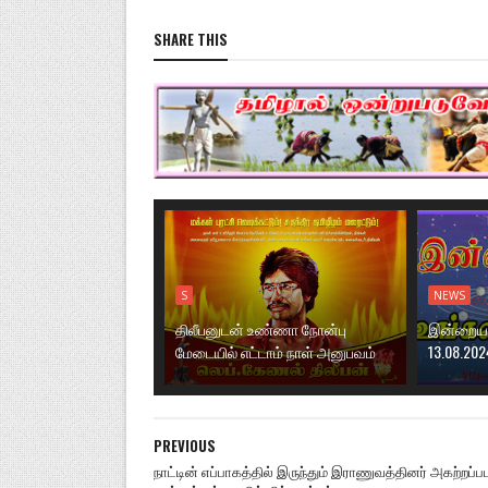
SHARE THIS
S
NEWS
திலீபனுடன் உண்ணா நோன்பு
இன்றைய ந
மேடையில் எட்டாம் நாள் அனுபவம்
13.08.202
PREVIOUS
நாட்டின் எப்பாகத்தில் இருந்தும் இராணுவத்தினர் அகற்றப்ப