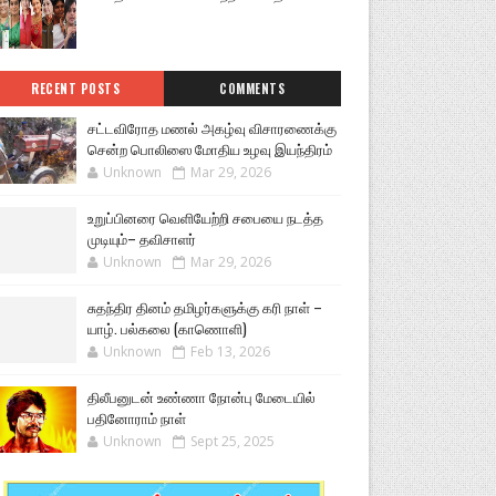
RECENT POSTS
COMMENTS
சட்டவிரோத மணல் அகழ்வு விசாரணைக்கு
சென்ற பொலிஸை மோதிய உழவு இயந்திரம்
Unknown
Mar 29, 2026
உறுப்பினரை வெளியேற்றி சபையை நடத்த
முடியும்– தவிசாளர்
Unknown
Mar 29, 2026
சுதந்திர தினம் தமிழர்களுக்கு கரி நாள் –
யாழ். பல்கலை (காணொளி)
Unknown
Feb 13, 2026
திலீபனுடன் உண்ணா நோன்பு மேடையில்
பதினோராம் நாள்
Unknown
Sept 25, 2025