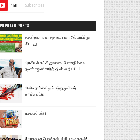
150
Subscribes
POPULAR POSTS
சம்பந்தன் வளர்த்த கடா மார்பில் பாய்ந்து
விட்டது
அரசியல் கட்சி துவங்கப்போவதில்லை -
நடிகர் ரஜினிகாந்த் திடீர் அறிவிப்பு!
கிளிநொச்சியிலும் சற்றுமுன்னர்
வாள்வெட்டு
எம்மைப் பற்றி
8 சாதனை பெண்கள் பற்றிய கதைகள்!