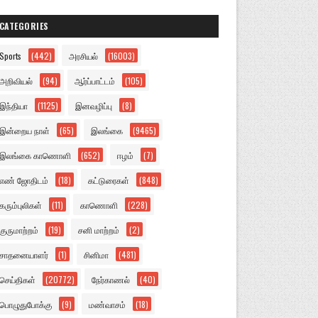
CATEGORIES
Sports
(442)
அரசியல்
(16003)
அறிவியல்
(94)
ஆர்ப்பாட்டம்
(105)
இந்தியா
(1125)
இனவழிப்பு
(8)
இன்றைய நாள்
(65)
இலங்கை
(9465)
இலங்கை காணொளி
(652)
ஈழம்
(7)
எண் ஜோதிடம்
(18)
கட்டுரைகள்
(848)
கரும்புலிகள்
(11)
காணொளி
(228)
குருமாற்றம்
(19)
சனி மாற்றம்
(2)
சாதனையாளர்
(1)
சினிமா
(481)
செய்திகள்
(20772)
நேர்காணல்
(40)
பொழுதுபோக்கு
(9)
மண்வாசம்
(18)