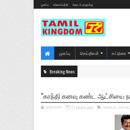
முகப்பு
எம்மைப்பற்றி
தொடர்புகளுக்கு
முகப்பு
செய்திகள்
கட்டுரை
Breaking News
“காந்தி கனவு கண்ட ஆட்சியை நடா
Unknown
11 years ago
அரசியல்
,
செய்தி