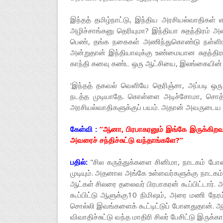
இந்தத் தமிழ்நாட்டு, இந்திய அரசியல்வாதிகள் எ
அழிச்சாங்கனு தெரியுமா? இந்தியா சுதந்திரம் அ
பெண், தங்க நகைகள் அணிந்துகொண்டு நள்ளிரவி
அன்றுதான் இந்தியாவுக்கு உண்மையான சுதந்திரம
காந்தி கனவு கண்ட ஒரு ஆட்சியை, இலங்கையின் 
‘இந்தத் தகவல் வெளியே தெரிஞ்சா, அப்படி ஒரு
நடத்த முடியாதே. கொள்ளை அடிச்சோமா, சொத்த
அரசியல்வாதிகளுக்குப் பயம். அதான் அவருடைய ஆ
கேள்வி :
”ஆனா, பிரபாகரனும் இங்கே இருக்கிறவங
அவரைச் சந்திச்சுட்டு வந்தாங்களே?”
பதில்:
”சில கருத்துக்களை சினிமா, நாடகம் போ
முடியும். அதனால அங்கே உள்ளவர்களுக்கு நாடகம்
ஆட்கள் சிலரை தலைவர் பிரபாகரன் கூப்பிட்டார். அ
கூப்பிட்டு ஆளுக்கு10 நிமிஷம், அரை மணி நேரம் 
சொல்லி இவங்களைக் கூட்டிட்டுப் போனதுதான். 
விவாதிச்சுட்டு வந்த மாதிரி சிலர் பேசிட்டு இருக்கா