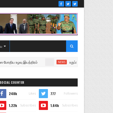
ை
 உழவு இயந்திரம்
உறுப்பினரை வெளியேற்றி சபையை நடத்த
NEWS
SOCIAL COUNTER
248k
777
Likes
Followers
1.22k
1.64k
Subscribes
Subscribes