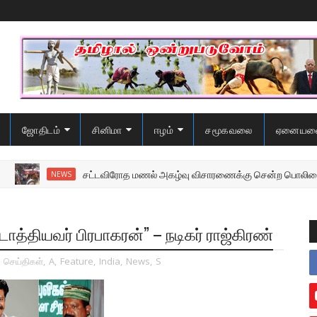
ஜோதிடம்
சினிமா
ஈழம்
சமூகவலை
ஏனையவ
சட்டவிரோத மணல் அகழ்வு விசாரணைக்கு சென்ற பொலிஸை மோதிய
NEWS
த்தியவர் பிரபாகரன்” – நடிகர் ராஜ்கிரண்
,
செய்திகள்
,
A
,
Feature
,
India
,
News
,
S