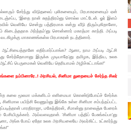
ல்லாரும் சேர்ந்து விடுதலைப் புலிகளையும், பிரபாகரனையும் ஏன்
டைஞ்சப்ப, ‘இதை நான் சுதந்திரம்னு சொல்ல மாட்டேன். ஓர் இளம்
ல் வெளியே சென்று பத்திரமாக என்று வீடு திரும்புகிறாளோ,
் கிடைத்ததாக அர்த்தம்’னு சொன்னார் மகாத்மா காந்தி. அப்படி
வடகிழக்கு மாகாணங்கள்ல பிரபாகரன் நடத்தினார்.
 ஆட்சியைத்தானே எதிர்பார்ப்பாங்க? ஆனா, நாம அப்படி ஆட்சி
ு சேர்த்தோமானு இருக்க முடியாதே’னு தமிழக, இந்திய, உலக
ட்சிப் பெருமைகள் வெளியே தெரியாமல் அழிச்சுட்டாங்க!”
்களை நம்பினாரே..! அரசியல், சினிமா துறையைச் சேர்ந்த சிலர்
ன்ற கலை மூலமா மக்களிடம் எளிமையா கொண்டுபோய்ச் சேர்க்க
, சினிமால பயிற்சி வேணும்னு இங்கே உள்ள சினிமா சம்பந்தப்பட்ட
ப்படித்தான் பாரதிராஜா, மகேந்திரன், சீமான்னு நாலைஞ்சு பேரைக்
பேசியிருக்கார். அவ்வளவுதான். ‘சினிமா பத்திப் பேசுங்கப்பா’னு
ஆனா, அங்க போய் ஏதோ உலக அரசியலையே அவர்கிட்ட உட்கார்ந்து
ங்க!”