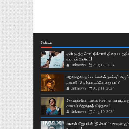
சினிமா
சூரி நடித்த கொட்டுக்காளி திரைப்படத்தி
டிரைலர் அப்டேட்!
Unknown
Aug 12, 2024
அடுத்தடுத்து 2 படங்களில் நடிக்கும் விஜய்
தளபதி 70 ஐ இயக்கப்போவது யார்?
Unknown
Aug 11, 2024
சின்னத்திரை நடிகை சித்ரா மரண வழக்கு
கணவர் ஹேம்நாத் விடுதலை!
Unknown
Aug 10, 2024
imax-ல் விஜய்யின் "தி கோட்" - வைரலாகும
போஸ்டர்..!