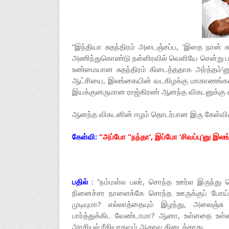
“இந்தியா சுதந்திரம் அடைஞ்சப்ப, ‘இதை நான் 
அணிந்துகொண்டு நள்ளிரவில் வெளியே சென்று பத்
உண்மையான சுதந்திரம் கிடைத்ததாக அர்த்தம்’ன
ஆட்சியை, இலங்கையின் வடகிழக்கு மாகாணங்கள்ல 
இயக்குனருமான ராஜ்கிரண் ஆனந்த விகடனுக்கு வழ
ஆனந்த விகடனின் ஈழம் தொடர்பான இரு கேள்விகளு
கேள்வி:
”அப்போ ”நந்தா’, இப்போ ‘சிவப்பு’னு இல
பதில்
:
”நம்மள்ல பலர், சொந்த ஊர்ல இருந்து
நினைச்சா நாளைக்கே சொந்த ஊருக்குப் போய்
முடியுமா? எல்லாத்தையும் இழந்து, அலைஞ்
பார்த்துக்கிட வேண்டாமா? ஆனா, உள்ளதை உள்ள
அரசியல் ரீதியாகவும் ஆதரவு கிடைக்காது.