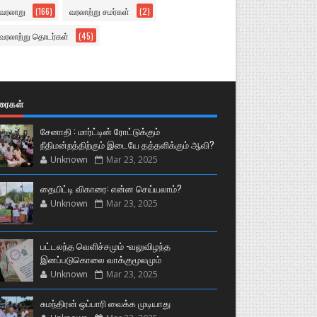
வரலாறு
(166)
வரலாற்று சமர்கள்
(2)
வரலாற்று தொடர்கள்
(45)
ுரைகள்
சேனாதி : மார்ட்டின் ரோட்டுக்கும்
நீதிமன்றத்திற்கும் இடையே தத்தளிக்கும் ஆவி?
Unknown
Mar 23, 2025
தையிட்டி விகாரை: என்ன செய்யலாம்?
Unknown
Mar 23, 2025
பட்டலந்த வெளிச்சமும் -வலுவிழந்த
இனப்படுகொலை வாக்குமூலமும்
Unknown
Mar 23, 2025
சுமந்திரன் ஒப்பாரி வைக்க முடியாது