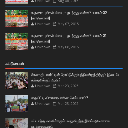
Unknown
Aug 06, 2015
கருணா புலிகள் பிளவு – நடந்தது என்ன? -பாகம்-32
(காணொளி)
Unknown
May 07, 2015
கருணா புலிகள் பிளவு – நடந்தது என்ன? -பாகம்-31
(காணொளி)
Unknown
May 06, 2015
கட்டுரைகள்
சேனாதி : மார்ட்டின் ரோட்டுக்கும் நீதிமன்றத்திற்கும் இடையே
தத்தளிக்கும் ஆவி?
Unknown
Mar 23, 2025
தையிட்டி விகாரை: என்ன செய்யலாம்?
Unknown
Mar 23, 2025
பட்டலந்த வெளிச்சமும் -வலுவிழந்த இனப்படுகொலை
வாக்குமூலமும்