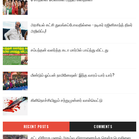
அரசியல் கட்சி துவங்கப்போவதில்லை - நடிகர் ரஜினிகாந்த் திடீர்
அறிவிப்பு!
சம்பந்தன் வளர்த்த கடா மார்பில் பாய்ந்து விட்டது
மீண்டும் ஓப்பன் நாமினேஷன்: இந்த வாரம் யார் யார்?
கிளிநொச்சியிலும் சற்றுமுன்னர் வாள்வெட்டு
RECENT POSTS
COMMENTS
சட்டவிரோத மணல் அகழ்வு விசாரணைக்கு சென்ற பொலிஸை