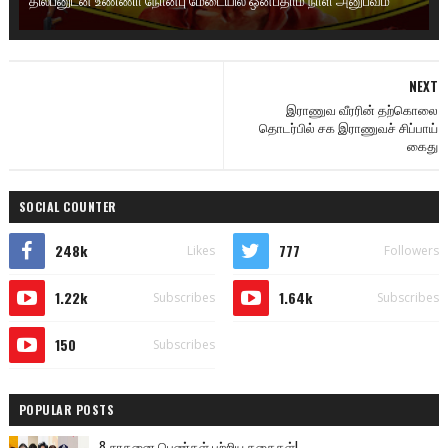
NEXT
இராணுவ வீரரின் தற்கொலை
தொடர்பில் சக இராணுவச் சிப்பாய்
கைது
SOCIAL COUNTER
248k
777
Likes
Followers
1.22k
1.64k
Subscribes
Subscribes
150
Subscribes
POPULAR POSTS
8 சாதனை பெண்கள் பற்றிய கதைகள்!