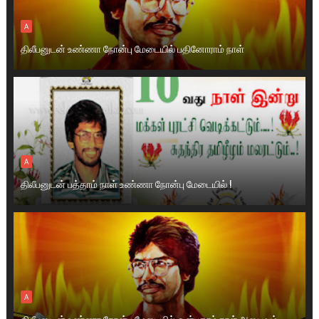
A
திலீபனுடன் உண்ணா நோன்பு மேடையில் பதினோராம் நாள்
A
திலீபனுடன் பத்தாம் நாள் உண்ணா நோன்பு மேடையில் !
A
திலீபனுடன் உண்ணா நோன்பு மேடையில் ஒன்பதாம் நாள் அனுபவம்