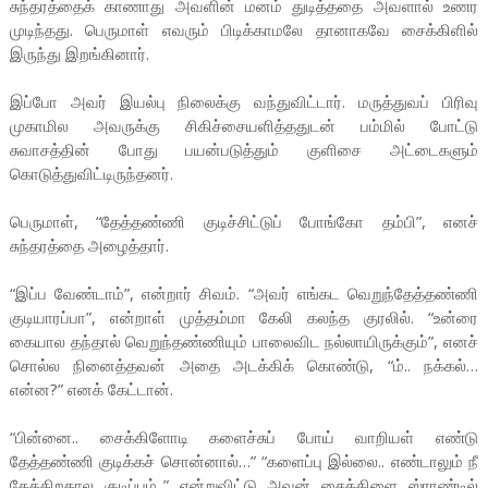
சுந்தரத்தைக் காணாது அவளின் மனம் துடித்ததை அவளால் உணர
முடிந்தது. பெருமாள் எவரும் பிடிக்காமலே தானாகவே சைக்கிளில்
இருந்து இறங்கினார்.
இப்போ அவர் இயல்பு நிலைக்கு வந்துவிட்டார். மருத்துவப் பிரிவு
முகாமில அவருக்கு சிகிச்சையளித்ததுடன் பம்மில் போட்டு
சுவாசத்தின் போது பயன்படுத்தும் குளிசை அட்டைகளும்
கொடுத்துவிட்டிருந்தனர்.
பெருமாள், “தேத்தண்ணி குடிச்சிட்டுப் போங்கோ தம்பி”, எனச்
சுந்தரத்தை அழைத்தார்.
“இப்ப வேண்டாம்”, என்றார் சிவம். “அவர் எங்கட வெறுந்தேத்தண்ணி
குடியாரப்பா”, என்றாள் முத்தம்மா கேலி கலந்த குரலில். “உன்ரை
கையால தந்தால் வெறுந்தண்ணியும் பாலைவிட நல்லாயிருக்கும்”, எனச்
சொல்ல நினைத்தவன் அதை அடக்கிக் கொண்டு, “ம்.. நக்கல்…
என்ன?” எனக் கேட்டான்.
“பின்னை.. சைக்கிளோடி களைச்சுப் போய் வாறியள் எண்டு
தேத்தண்ணி குடிக்கச் சொன்னால்…” “களைப்பு இல்லை.. எண்டாலும் நீ
கேக்கிறதால குடிப்பம்..” என்றுவிட்டு அவன் சைக்கிளை ஸ்ராண்டில்