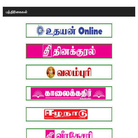
பத்திரிகைகள்