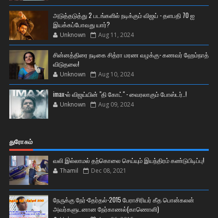
அடுத்தடுத்து 2 படங்களில் நடிக்கும் விஜய் - தளபதி 70 ஐ
இயக்கப்போவது யார்?
Unknown
Aug 11, 2024
சின்னத்திரை நடிகை சித்ரா மரண வழக்கு- கணவர் ஹேம்நாத்
விடுதலை!
Unknown
Aug 10, 2024
imax-ல் விஜய்யின் "தி கோட்" - வைரலாகும் போஸ்டர்..!
Unknown
Aug 09, 2024
துரோகம்
வலி இல்லாமல் தற்கொலை செய்யும் இயந்திரம் கண்டுபிடிப்பு!
Thamil
Dec 08, 2021
நேருக்கு நேர்-தேர்தல்-2015 பேராசிரியர் கீத பொன்கலன்
அவர்களுடனான நேர்காணல்(காணொளி)