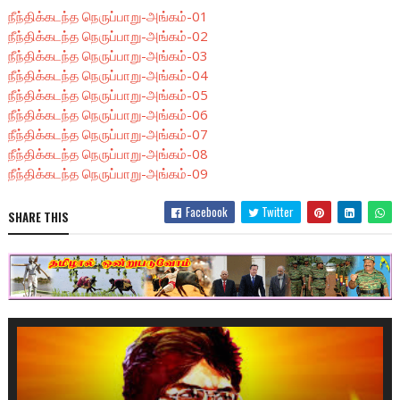
நீந்திக்கடந்த நெருப்பாறு-அங்கம்-01
நீந்திக்கடந்த நெருப்பாறு-அங்கம்-02
நீந்திக்கடந்த நெருப்பாறு-அங்கம்-03
நீந்திக்கடந்த நெருப்பாறு-அங்கம்-04
நீந்திக்கடந்த நெருப்பாறு-அங்கம்-05
நீந்திக்கடந்த நெருப்பாறு-அங்கம்-06
நீந்திக்கடந்த நெருப்பாறு-அங்கம்-07
நீந்திக்கடந்த நெருப்பாறு-அங்கம்-08
நீந்திக்கடந்த நெருப்பாறு-அங்கம்-09
Facebook
Twitter
SHARE THIS