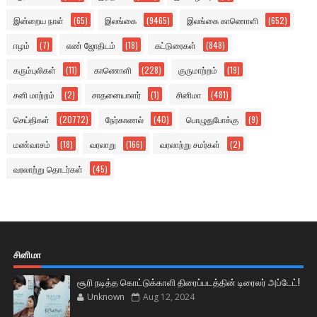
இன்றைய நாள்
(65)
இலங்கை
(9465)
இலங்கை காணொளி
(652)
ஈழம்
(7)
எண் ஜோதிடம்
(18)
கட்டுரைகள்
(848)
கரும்புலிகள்
(11)
காணொளி
(228)
குருமாற்றம்
(19)
சனி மாற்றம்
(2)
சாதனையாளர்
(1)
சினிமா
(481)
செய்திகள்
(20772)
நேர்காணல்
(40)
பொழுதுபோக்கு
(9)
மண்வாசம்
(18)
வரலாறு
(166)
வரலாற்று சமர்கள்
(2)
வரலாற்று தொடர்கள்
(45)
சினிமா
சூரி நடித்த கொட்டுக்காளி திரைப்படத்தின் டிரைலர் அப்டேட்!
Unknown
Aug 12, 2024