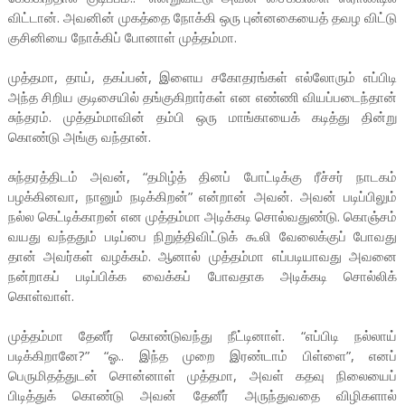
விட்டான். அவனின் முகத்தை நோக்கி ஒரு புன்னகையைத் தவழ விட்டு
குசினியை நோக்கிப் போனாள் முத்தம்மா.
முத்தமா, தாய், தகப்பன், இளைய சகோதரங்கள் எல்லோரும் எப்பிடி
அந்த சிறிய குடிசையில் தங்குகிறார்கள் என எண்ணி வியப்படைந்தான்
சுந்தரம். முத்தம்மாவின் தம்பி ஒரு மாங்காயைக் கடித்து தின்று
கொண்டு அங்கு வந்தான்.
சுந்தரத்திடம் அவன், “தமிழ்த் தினப் போட்டிக்கு ரீச்சர் நாடகம்
பழக்கினவா, நானும் நடிக்கிறன்” என்றான் அவன். அவன் படிப்பிலும்
நல்ல கெட்டிக்காறன் என முத்தம்மா அடிக்கடி சொல்வதுண்டு. கொஞ்சம்
வயது வந்ததும் படிப்பை நிறுத்திவிட்டுக் கூலி வேலைக்குப் போவது
தான் அவர்கள் வழக்கம். ஆனால் முத்தம்மா எப்படியாவது அவனை
நன்றாகப் படிப்பிக்க வைக்கப் போவதாக அடிக்கடி சொல்லிக்
கொள்வாள்.
முத்தம்மா தேனீர் கொண்டுவந்து நீட்டினாள். “எப்பிடி நல்லாய்
படிக்கிறானே?” “ஓ.. இந்த முறை இரண்டாம் பிள்ளை”, எனப்
பெருமிதத்துடன் சொன்னாள் முத்தமா, அவள் கதவு நிலையைப்
பிடித்துக் கொண்டு அவன் தேனீர் அருந்துவதை விழிகளால்