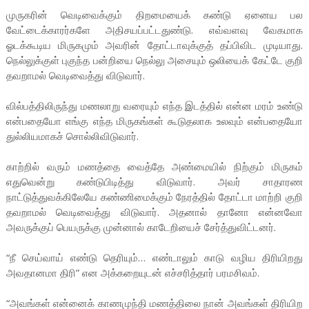
முருகரின் வெடிவைக்கும் திறமையைக் கண்டு ஏனைய பல
வேட்டைக்காரர்களே அதிசயப்பட்டதுண்டு. எவ்வளவு வேகமாக
ஓடக்கூடிய மிருகமும் அவரின் தோட்டாவுக்குத் தப்பிவிட முடியாது.
நெல்லுக்குள் புகுந்த பன்றியை நெல்லு அசையும் ஒலியைக் கேட்டே குறி
தவறாமல் வெடிவைத்து விடுவார்.
வில்பத்திலிருந்து மணலாறு வரையும் எந்த இடத்தில் என்ன மரம் உண்டு
என்பதையோ எங்கு எந்த மிருகங்கள் கூடுதலாக உலவும் என்பதையோ
துல்லியமாகச் சொல்லிவிடுவார்.
காற்றில் வரும் மணத்தை வைத்தே அண்மையில் நிற்கும் மிருகம்
எதுவென்று கண்டுபிடித்து விடுவார். அவர் சாதாரண
நாட்டுத்துவக்கிலேயே கண்ணிமைக்கும் நேரத்தில் தோட்டா மாற்றி குறி
தவறாமல் வெடிவைத்து விடுவார். அதனால் தானோ என்னவோ
அவருக்குப் பெயருக்கு முன்னால் காடேறியைச் சேர்த்துவிட்டனர்.
“நீ செய்வாய் எண்டு தெரியும்… எண்டாலும் காடு வழிய திரியிறது
அவதானமா திரி” என அக்கறையுடன் எச்சரித்தார் பரமசிவம்.
“அவங்கள் என்னைக் காணமுந்தி மணத்திலை நான் அவங்கள் திரியிற