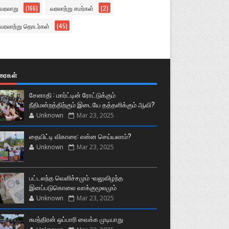
வரலாறு
(166)
வரலாற்று சமர்கள்
(2)
வரலாற்று தொடர்கள்
(45)
ுரைகள்
சேனாதி : மார்ட்டின் ரோட்டுக்கும்
நீதிமன்றத்திற்கும் இடையே தத்தளிக்கும் ஆவி?
Unknown
Mar 23, 2025
தையிட்டி விகாரை: என்ன செய்யலாம்?
Unknown
Mar 23, 2025
பட்டலந்த வெளிச்சமும் -வலுவிழந்த
இனப்படுகொலை வாக்குமூலமும்
Unknown
Mar 23, 2025
சுமந்திரன் ஒப்பாரி வைக்க முடியாது