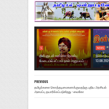
S
NEWS
திலீபனுடன் உண்ணா நோன்பு
இன்றைய ந
மேடையில் எட்டாம் நாள் அனுபவம்
13.08.202
PREVIOUS
தமிழர்களை கொத்தடிமைகளாக்குவதற்கு புதிய அரசியல்
அமைப்பு தயாரிக்கப்படுகிறது - வைகோ