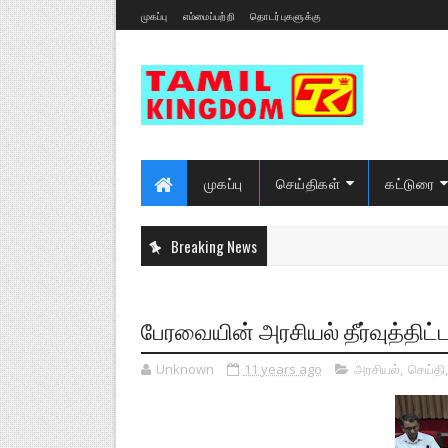
முகப்பு
எம்மைப்பற்றி
தொடர்புகளுக்கு
முகப்பு
செய்திகள்
கட்டுரை
Breaking News
பேரவையின் அரசியல் தீர்வுத்திட
Unknown
11 years ago
அரசியல்
,
செய்தி