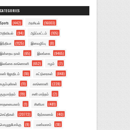
CATEGORIES
Sports
(442)
அரசியல்
(16003)
அறிவியல்
(94)
ஆர்ப்பாட்டம்
(105)
இந்தியா
(1125)
இனவழிப்பு
(8)
இன்றைய நாள்
(65)
இலங்கை
(9465)
இலங்கை காணொளி
(652)
ஈழம்
(7)
எண் ஜோதிடம்
(18)
கட்டுரைகள்
(848)
கரும்புலிகள்
(11)
காணொளி
(228)
குருமாற்றம்
(19)
சனி மாற்றம்
(2)
சாதனையாளர்
(1)
சினிமா
(481)
செய்திகள்
(20772)
நேர்காணல்
(40)
பொழுதுபோக்கு
(9)
மண்வாசம்
(18)