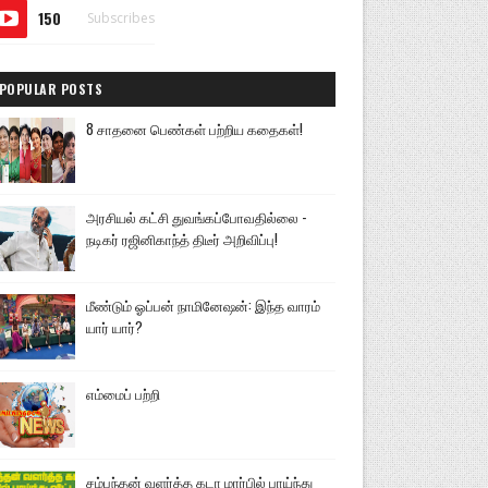
150
Subscribes
POPULAR POSTS
8 சாதனை பெண்கள் பற்றிய கதைகள்!
அரசியல் கட்சி துவங்கப்போவதில்லை -
நடிகர் ரஜினிகாந்த் திடீர் அறிவிப்பு!
மீண்டும் ஓப்பன் நாமினேஷன்: இந்த வாரம்
யார் யார்?
எம்மைப் பற்றி
சம்பந்தன் வளர்த்த கடா மார்பில் பாய்ந்து