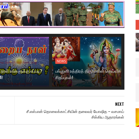
NEWS
ாள் உங்களுக்கு எப்படி?
பங்குனி உத்திரத் திருநாளின் தெய்வீக
4!
சிறப்புகள்!
NEXT
சீ.எஸ்.என் தொலைக்காட்சியின் தலைவர் யோஷித – வசமாய்
சிக்கிய ஆதாரங்கள்