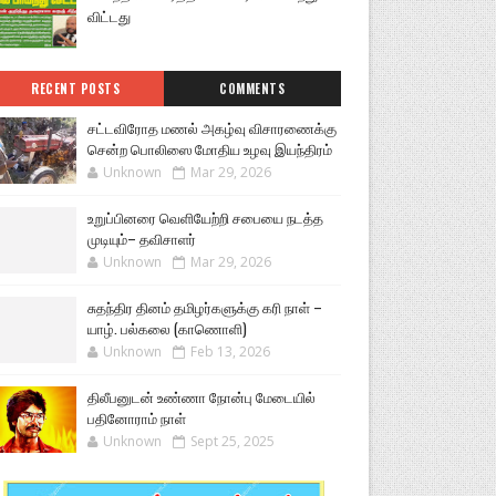
விட்டது
RECENT POSTS
COMMENTS
சட்டவிரோத மணல் அகழ்வு விசாரணைக்கு
சென்ற பொலிஸை மோதிய உழவு இயந்திரம்
Unknown
Mar 29, 2026
உறுப்பினரை வெளியேற்றி சபையை நடத்த
முடியும்– தவிசாளர்
Unknown
Mar 29, 2026
சுதந்திர தினம் தமிழர்களுக்கு கரி நாள் –
யாழ். பல்கலை (காணொளி)
Unknown
Feb 13, 2026
திலீபனுடன் உண்ணா நோன்பு மேடையில்
பதினோராம் நாள்
Unknown
Sept 25, 2025