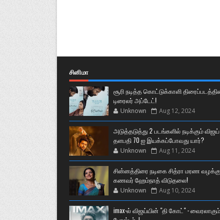
சினிமா
சூரி நடித்த கொட்டுக்காளி திரைப்படத்தி
டிரைலர் அப்டேட்!
Unknown
Aug 12, 2024
அடுத்தடுத்து 2 படங்களில் நடிக்கும் விஜய்
தளபதி 70 ஐ இயக்கப்போவது யார்?
Unknown
Aug 11, 2024
சின்னத்திரை நடிகை சித்ரா மரண வழக்கு
கணவர் ஹேம்நாத் விடுதலை!
Unknown
Aug 10, 2024
imax-ல் விஜய்யின் "தி கோட்" - வைரலாகும
போஸ்டர்..!