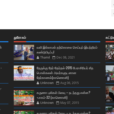
துரோகம்
கட்ட
ன்
வலி இல்லாமல் தற்கொலை செய்யும் இயந்திரம்
கண்டுபிடிப்பு!
Thamil
Dec 08, 2021
 -
நேருக்கு நேர்-தேர்தல்-2015 பேராசிரியர் கீத
பொன்கலன் அவர்களுடனான
நேர்காணல்(காணொளி)
Unknown
Aug 06, 2015
-
கருணா புலிகள் பிளவு – நடந்தது என்ன?
-பாகம்-32 (காணொளி)
Unknown
May 07, 2015
்
கருணா புலிகள் பிளவு – நடந்தது என்ன?