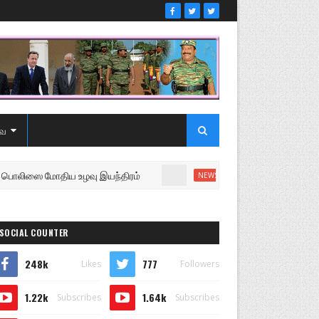
ை
ஸை மோதிய உழவு இயந்திரம்
உறுப்பினரை வெளியேற்றி சபை
NEWS
SOCIAL COUNTER
248k
777
Likes
Followers
1.22k
1.64k
Subscribes
Subscribes