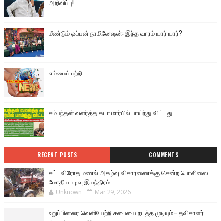
அறிவிப்பு!
மீண்டும் ஓப்பன் நாமினேஷன்: இந்த வாரம் யார் யார்?
எம்மைப் பற்றி
சம்பந்தன் வளர்த்த கடா மார்பில் பாய்ந்து விட்டது
RECENT POSTS
COMMENTS
சட்டவிரோத மணல் அகழ்வு விசாரணைக்கு சென்ற பொலிஸை
மோதிய உழவு இயந்திரம்
Unknown
Mar 29, 2026
உறுப்பினரை வெளியேற்றி சபையை நடத்த முடியும்– தவிசாளர்