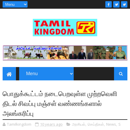
பொதுக்கூட்டம் நடைபெறவுள்ள முற்றவெளி
திடல் சிவப்பு மஞ்சள் வண்ணங்களால்
அலங்கரிப்பு
Tamilkingdom
10 years ago
அரசியல்
,
செய்திகள்
,
News
,
S