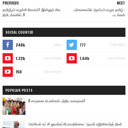
PREVIOUS
NEXT
தமிழீழம் எழுச்சி கோலம்! -இன்னும் சில
பல்கலையில் ஆரம்பம் எழுக தமிழ்.-
நிமிடங்களில்..!!
படங்கள்
SOCIAL COUNTER
248k
777
Likes
Followers
1.22k
1.64k
Subscribes
Subscribes
150
Subscribes
POPULAR POSTS
8 சாதனை பெண்கள் பற்றிய கதைகள்!
அரசியல் கட்சி துவங்கப்போவதில்லை - நடிகர் ரஜினிகாந்த் திடீர்