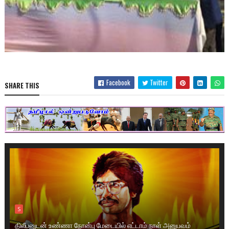
Facebook
Twitter
SHARE THIS
S
திலீபனுடன் உண்ணா நோன்பு மேடையில் எட்டாம் நாள் அனுபவம்