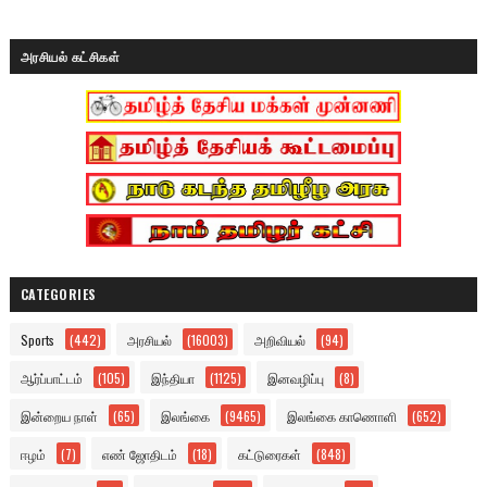
அரசியல் கட்சிகள்
CATEGORIES
Sports
(442)
அரசியல்
(16003)
அறிவியல்
(94)
ஆர்ப்பாட்டம்
(105)
இந்தியா
(1125)
இனவழிப்பு
(8)
இன்றைய நாள்
(65)
இலங்கை
(9465)
இலங்கை காணொளி
(652)
ஈழம்
(7)
எண் ஜோதிடம்
(18)
கட்டுரைகள்
(848)