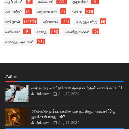
கரும்புலிகள்
(11)
காணொளி
(228)
குருமாற்றம்
(19)
சனி மாற்றம்
(2)
சாதனையாளர்
(1)
சினிமா
(481)
செய்திகள்
(20772)
நேர்காணல்
(40)
பொழுதுபோக்கு
(9)
மண்வாசம்
(18)
வரலாறு
(166)
வரலாற்று சமர்கள்
(2)
வரலாற்று தொடர்கள்
(45)
சினிமா
சூரி நடித்த கொட்டுக்காளி திரைப்படத்தின் டிரைலர் அப்டேட்!
Unknown
Aug 12, 2024
அடுத்தடுத்து 2 படங்களில் நடிக்கும் விஜய் - தளபதி 70 ஐ
இயக்கப்போவது யார்?
Unknown
Aug 11, 2024