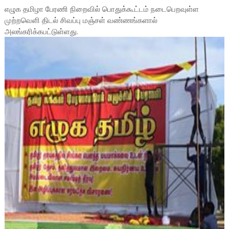
எழுக தமிழா பேரணி நிறைவில் பொதுக்கூட்டம் நடைபெறவுள்ள
முற்றவெளி திடல் சிவப்பு மஞ்சள் வண்ணங்களால்
அலங்கரிக்கபட்டுள்ளது.