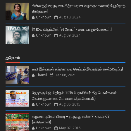
சின்னத்திரை நடிகை சித்ரா மரண வழக்கு- கணவர் ஹேம்நாத்
விடுதலை!
Unknown
Aug 10, 2024
imax-ல் விஜய்யின் "தி கோட்" - வைரலாகும் போஸ்டர்..!
Unknown
Aug 09, 2024
துரோகம்
வலி இல்லாமல் தற்கொலை செய்யும் இயந்திரம் கண்டுபிடிப்பு!
Thamil
Dec 08, 2021
நேருக்கு நேர்-தேர்தல்-2015 பேராசிரியர் கீத பொன்கலன்
அவர்களுடனான நேர்காணல்(காணொளி)
Unknown
Aug 06, 2015
கருணா புலிகள் பிளவு – நடந்தது என்ன? -பாகம்-32
(காணொளி)
Unknown
May 07, 2015