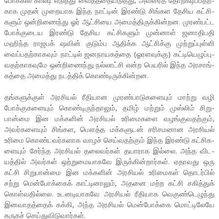
போக்கில் காலடி எடுத்து வைத்­த­தை­ய­டுத்து, அவரைத் தோற்­க­டிப்­ப­தற்­
காக முதன் முறை­யாக இந்த நாட்டின் இரண்டு சிங்­கள தேசிய கட்­சி­
களும் ஒன்­றி­ணைந்து ஓர் ஆட்­சியை அமைத்­தி­ருக்­கின்­றன. முரண்­பட்ட
போக்­கு­டைய இரண்டு தேசிய கட்­சி­களும் முன்னாள் ஜனா­தி­பதி
மஹிந்த ராஜ­பக்­ ஷவின் குடும்ப ஆதிக்க ஆட்­சிக்கு முற்­றுப்­புள்ளி
வைப்­ப­தற்­கா­கவும் நாட்டில் ஜன­நா­ய­கத்தை (ஓர­ள­வுக்கு) கட்­டி­யெ­ழுப்­பு­
வ­தற்­கா­க­வுமே ஒன்­றி­ணைந்து நல்­லாட்சி என்ற பெயரில் இந்த அர­சாங்­
கத்தை அமைத்து நடத்திக் கொண்­டி­ருக்­கின்­றன.
தங்­க­ளுக்குள் அர­சியல் ரீதி­யான முரண்­பா­டு­க­ளையும் மாற்று வழி
போக்­கு­க­ளையும் கொண்­டி­ருந்­தாலும், தமிழ் மற்றும் முஸ்லிம் சிறு­
பான்மை இன மக்­களின் அர­சியல் உரி­மைகளை வழங்­கு­வ­தற்கும்,
அவர்­க­ளையும் சிங்­கள, பௌத்த மக்­க­ளுடன் சரி­ச­ம­னான அர­சியல்
உரிமை கொண்­ட­வர்­க­ளாக வாழச் செய்­வ­தற்கும் இந்த இரண்டு கட்­சி­க­
ளையும் சேர்ந்த அர­சியல் தலை­வர்கள் தயா­ராக இல்லை. அந்த விட­
யத்தில் அவர்கள் ஒற்­று­மை­யா­கவே இருக்­கின்­றார்கள். ஏதா­வது ஒரு
கட்சி சிறு­பான்மை இன மக்­களின் அர­சியல் உரி­மைகள் தொடர்பில்
சற்று மென்­போக்கைக் காட்­டி­னாலும், அதனை மற்ற கட்சி சகித்துக்
கொள்­வ­தில்லை. உட­ன­டி­யா­கவே அர­சியல் ரீதி­யாக வெகுண்­டெ­ழுந்து
இன­வா­தத்தைக் கக்கி, அந்த அர­சியல் மென்­போக்கை மொட்­டி­லேயே
கருகச் செய்­து­வி­டு­வார்கள்.