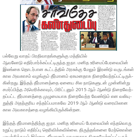
பல்­வேறு வாதப் பிர­தி­வா­தங்­க­ளுக்கு மத்­தியில்
ஆவ­லோடு எதிர்­பார்க்­கப்­பட்­டி­ருந்த ஐ.நா. மனித உரி­மைப்­பே­ர­வையின்
இலங்கை தொடர்­பான கூட்­டத்தில் அர­சுக்கு மேலும் இரண்டு வரு­டங்கள்
கால அவ­காசம் வழங்கும் தீர்­மானம் ஏக­ம­ன­தாக நிறை­வேற்­றப்­பட்­டி­ருக்­
கின்­றது. இந்தத் தீர்­மா­னத்தை ஏனைய சில நாடு­க­ளுடன் முன்­னின்று
சமர்ப்­பித்த அமெ­ரிக்­காவும், பிரிட்­டனும் 2015 ஆம் ஆண்டு நிறை­வேற்­
றப்­பட்ட தீர்­மா­னத்தை முழு­மை­யாக நிறை­வேற்ற வேண்டும் என வலி­யு­
றுத்தி அதற்­கு­ரிய சந்­தர்ப்­ப­மா­கவே 2019 ஆம் ஆண்டு வரை­யி­லான
கால அவ­கா­சத்தை வழங்­கி­யி­ருக்­கின்­றன.
இந்தத் தீர்­மா­னத்­திற்கு ஐ.நா. மனித உரிமைப் பேர­வையின் எந்­த­வொரு
உறுப்பு நாடும் எதிர்ப்பு தெரி­விக்­க­வில்லை. திருத்­தங்­களை மேற்­கொள்ள
முயற்­சிக்­கவும் இல்லை. தீர்­மானம் ஏக­ம­ன­தாக நிறை­வேற்­றப்­பட்­டி­ருக்­