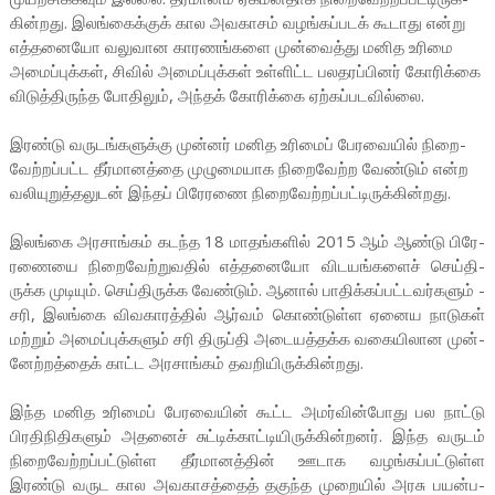
கின்­றது. இலங்­கைக்குக் கால அவ­காசம் வழங்­கப்­படக் கூடாது என்று
எத்­த­னையோ வலு­வான கார­ணங்­களை முன்­வைத்து மனித உரிமை
அமைப்­புக்கள், சிவில் அமைப்­புக்கள் உள்­ளிட்ட பல­த­ரப்­பினர் கோரிக்கை
விடுத்­தி­ருந்த போதிலும், அந்தக் கோரிக்கை ஏற்­கப்­ப­ட­வில்லை.
இரண்டு வரு­டங்­க­ளுக்கு முன்னர் மனித உரிமைப் பேர­வையில் நிறை­
வேற்­றப்­பட்ட தீர்­மா­னத்தை முழு­மை­யாக நிறை­வேற்ற வேண்டும் என்ற
வலி­யு­றுத்­த­லுடன் இந்தப் பிரே­ரணை நிறை­வேற்­றப்­பட்­டி­ருக்­கின்­றது.
இலங்கை அர­சாங்கம் கடந்த 18 மாதங்­களில் 2015 ஆம் ஆண்டு பிரே­
ர­ணையை நிறை­வேற்­று­வதில் எத்­த­னையோ விட­யங்­களைச் செய்­தி­
ருக்க முடியும். செய்­தி­ருக்க வேண்டும். ஆனால் பாதிக்­கப்­பட்­ட­வர்­க­ளும் ­
சரி, இலங்கை விவ­கா­ரத்தில் ஆர்வம் கொண்­டுள்ள ஏனைய நாடுகள்
மற்றும் அமைப்­புக்­க­ளும் ­சரி திருப்­தி அடை­யத்­தக்க வகை­யி­லான முன்­
னேற்­றத்தைக் காட்ட அர­சாங்கம் தவ­றி­யி­ருக்­கின்­றது.
இந்த மனித உரிமைப் பேர­வையின் கூட்ட அமர்­வின்­போது பல நாட்டு
பிர­தி­நி­தி­களும் அதனைச் சுட்­டிக்­காட்­டி­யி­ருக்­கின்­றனர். இந்த வருடம்
நிறை­வேற்­றப்­பட்­டுள்ள தீர்­மா­னத்தின் ஊடாக வழங்­கப்­பட்­டுள்ள
இரண்டு வருட கால அவ­கா­சத்தைத் தகுந்த முறையில் அரசு பயன்­ப­