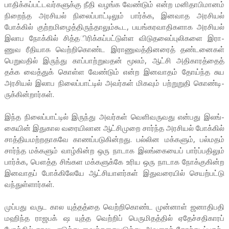
பாதிக்­கப்­பட்­ட­வர்­க­ளுக்கு நீதி வழங்க வேண்டும் என்ற மனி­தா­பி­மானம்
நிறைந்த அர­சியல் நிலைப்­பாட்­டிலும் பார்க்க, இன­வாத அர­சியல்
போக்கில் குற்­ற­மி­ழைத்­தி­ருந்­தா­லும்­கூட, பயங்­க­ர­வா­தி­க­ளாக அர­சியல்
இலாப நோக்கில் சித்­த­ிரிக்­கப்­பட்­டுள்ள விடு­த­லைப்­பு­லி­களை இரா­
ணுவ ரீதி­யாக வெற்­றி­கொண்ட இரா­ணு­வத்­தி­னரைத் தண்­ட­னைகள்
பெறு­வதில் இருந்து காப்­பாற்­று­வதன் மூலம், ஆட்சி அதி­கா­ரத்தைத்
தக்க வைத்துக் கொள்ள வேண்டும் என்ற இன­வாதம் தோய்ந்த சுய
அர­சியல் இலாப நிலைப்­பாட்டில் அவர்கள் மிகவும் பற்­று­றுதி கொண்­டி­
ருக்­கின்­றார்கள்.
இந்த நிலைப்­பாட்டில் இருந்து அவர்கள் வெளி­வ­ரு­வது என்­பது இலங்­
கையின் இது­கால வரை­யி­லான ஆட்­சி­முறை சார்ந்த அர­சியல் போக்கில்
சாத்­தி­ய­மற்­ற­தா­கவே காணப்­ப­டு­கின்­றது. பல்­லின மக்­களும், பல்­மதம்
சார்ந்த மக்­களும் வாழ்­கின்ற ஒரு நாடாக இலங்­கையைப் பார்ப்­ப­திலும்
பார்க்க, பௌத்த சிங்­கள மக்­க­ளுக்கே உரிய ஒரு நாடாக நோக்­கு­கின்ற
இன­வாதப் போக்­கி­லேயே ஆட்­சி­யா­ளர்கள் இது­வ­ரையில் செயற்­பட்டு
வந்­துள்­ளார்கள்.
முப்­பது வருட கால யுத்­தத்தை வெற்­றி­கொண்ட முன்னாள் ஜனா­தி­பதி
மஹிந்த ராஜ­பக் ஷ யுத்த வெற்றிப் பெரு­மி­தத்தில் ஏதேச்­ச­தி­காரப்