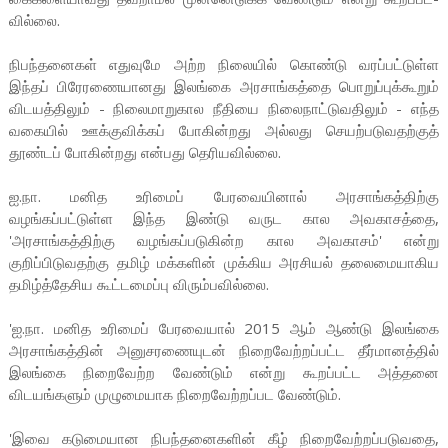
வில்லை.
நிபந்­த­னைகள் எது­வுமே அற்ற நிலையில் கொண்டு வரப்­பட்­டுள்ள
இந்தப் பிரே­ர­ணை­யா­னது இலங்கை அர­சாங்­கத்தை பொறுப்புக்கூறும்
விட­யத்­திலும் - நிலை­மா­று­கால நீதியை நிலை­நாட்­டு­வ­திலும் - எந்த
வகையில் ஊக்­கு­விக்கப் போகின்­றது அல்­லது செயற்­ப­டு­வ­தற்குத்
தூண்டப் போகின்­றது என்­பது தெரி­ய­வில்லை.
ஐ.நா. மனித உரிமைப் பேரவையினால் அரசாங்கத்திற்கு
வழங்கப்பட்டுள்ள இந்த இண்டு வருட கால அவகாசத்தை,
'அரசாங்கத்திற்கு வழங்கப்படுகின்ற கால அவகாசம்' என்று
குறிப்பிடுவதற்கு தமிழ் மக்களின் முக்கிய அரசியல் தலைமையாகிய
தமிழ்த்தேசிய கூட்டமைப்பு விரும்பவில்லை.
'ஐ.நா. மனித உரிமைப் பேரவையால் 2015 ஆம் ஆண்டு இலங்கை
அரசாங்கத்தின் அனுசரணையுடன் நிறைவேற்றப்பட்ட தீர்மானத்தில்
இலங்கை நிறைவேற்ற வேண்டும் என்று கூறப்பட்ட அத்தனை
விடயங்களும் முழுமையாக நிறைவேற்றப்பட வேண்டும்.
'இவை கடுமையான நிபந்தனைகளின் கீழ் நிறைவேற்றப்படுவதை,