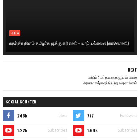
FEB 4
சுதந்திர தினம் தமிழர்களுக்கு கரி நாள் – யாழ். பல்கலை (காணொளி)
NEXT
கடும் நிபந்தனைகளுடன் கால
அவகாசத்தைப்பெற்ற அரசாங்கம்
SOCIAL COUNTER
248k
777
Likes
Followers
1.22k
1.64k
Subscribes
Subscribes