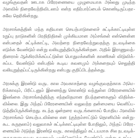
வழங்­கு­வதன் ஊடாக பிரே­ர­ணையை முழு­மை­யாக அல்­லது முடிந்த
அளவில் நிறை­வேற்­றி­வி­டலாம் என்ற எதிர்­பார்ப்பைக் கொண்­டி­ருப்­ப­தா­
கவே தெரி­கின்­றது.
அர­சாங்­கத்தின் மந்த கதி­யான செயற்­பா­டு­களைச் சுட்­டிக்­காட்­டி­யுள்ள
உறுப்பு நாடு­களின் பிர­தி­நி­திகள் முக்­கி­ய­மான அம்­சங்கள் என்­னென்ன
என்­பதைச் சுட்­டிக்­காட்டி, அவற்றை நிறை­வேற்­று­வ­தற்கு நட­வ­டிக்கை
எடுக்க வேண்டும் என்று வலி­யு­றுத்­தி­யி­ருக்­கின்­றன. அதில் இ­ரா­ணு­வத்­
தி­னரால் ஆக்­கி­ர­மிக்­கப்­பட்­டுள்ள பொது­மக்­களின் காணிகள் விடு­விக்­
கப்­பட வேண்டும் என்­பதில் கூடிய கவ­னமும் அக்­க­றையும் செலுத்தி
வலி­யு­றுத்­தப்­பட்­டி­ருக்­கின்­றது என்­பது குறிப்­பி­டத்­தக்­கது.
அர­சுக்கு இரண்டு வருட கால அவ­கா­சத்தை வழங்­கு­வ­தற்­காக அமெ­
ரிக்­காவும், பிரிட்­டனும் இணைந்து கொண்டு வந்­துள்ள பிரே­ர­ணையில்
இலங்கை அர­சாங்­கத்­திற்கு எந்­த­வி­த­மான நிபந்­த­னை­களும் விதிக்­க­
வில்லை. இது அந்தப் பிரே­ர­ணையின் வலு­வற்ற தன்­மையை வெளிப்­ப­
டுத்­தி­யி­ருக்­கின்­றது. கடந்த ஒன்­றரை வரு­டங்­க­ளாகப் போதிய அளவில்
அர­சாங்கம் செயற்­ப­ட­வில்லை என (குற்­றம்­சாட்டும் தொனியில் என்­று­
கூட கரு­தலாம்) வலு­வாகச் சுட்­டிக்­காட்­டி­யுள்ள போதிலும், அந்தப் பிரே­ர­
ணையில் அடுத்த இரண்டு வருட காலத்­திலும் கட்­ட­ய­மாக சில நட­வ­டிக்­
கை­க­ளை­யா­வது தவ­றாமல் முன்­னெ­டுக்க வேண்டும் என்று கூறப்­ப­ட­