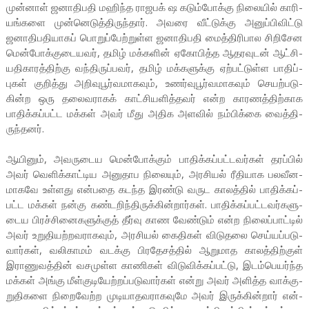
முன்­னாள் ஜனா­தி­பதி மஹிந்த ராஜ­பக் ஷ கடும்­போக்கு நிலையில் காரி­
யங்­களை முன்­னெ­டுத்­தி­ருந்தார். அவரை வீட்­டுக்கு அனுப்­பி­விட்டு
ஜனா­தி­ப­தி­யாகப் பொறுப்­பேற்­றுள்ள ஜனா­தி­பதி மைத்­தி­ரி­பால சிறி­சேன
மென்­போக்­கு­டை­யவர், தமிழ் மக்­களின் ஏகோ­பித்த ஆத­ர­வுடன் ஆட்­சி­
ய­தி­கா­ரத்­திற்கு வந்­தி­ருப்­பவர், தமிழ் மக்­க­ளுக்கு ஏற்­பட்­டுள்ள பாதிப்­
புகள் குறித்து அறி­வு­பூர்­வ­மா­கவும், உணர்­வு­பூர்­வ­மா­கவும் செயற்­ப­டு­
கின்ற ஒரு தலை­வ­ராகக் காட்­சி­ய­ளித்­தவர் என்ற கார­ணத்­திற்­காக
பாதிக்­கப்­பட்ட மக்கள் அவர் மீது அதிக அளவில் நம்­பிக்கை வைத்­தி­
ருந்­தனர்.
ஆயினும், அவ­ரு­டைய மென்­போக்கும் பாதிக்­கப்­பட்­ட­வர்கள் தரப்பில்
அவர் வெளிக்­காட்­டிய அனு­தாப நிலையும், அர­சியல் ரீதி­யாக பல­வீ­ன­
மா­கவே உள்­ளது என்­பதை கடந்த இரண்டு வருட காலத்தில் பாதிக்­கப்­
பட்ட மக்கள் நன்கு கண்­ட­றிந்­தி­ருக்­கின்­றார்கள். பாதிக்­கப்­பட்­ட­வர்­க­ளு­
டைய பிரச்­சி­னை­க­ளுக்குத் தீர்வு காண வேண்டும் என்ற நிலைப்­பாட்டில்
அவர் உறு­தி­யற்­ற­வ­ரா­கவும், அர­சியல் கைதிகள் விடு­தலை செய்­யப்­ப­டு­
வார்கள், வலி­காமம் வடக்கு பிர­தே­சத்தில் ஆறு­மாத காலத்­திற்குள்
இரா­ணு­வத்தின் வச­முள்ள காணிகள் விடு­விக்­கப்­பட்டு, இடம்­பெ­யர்ந்த
மக்கள் அங்கு மீள்­கு­டி­யேற்­றப்­படுவார்கள் என்று அவர் அளித்த வாக்­கு­
று­தி­களை நிறை­வேற்ற முடி­யா­த­வ­ரா­க­வுமே அவர் இருக்­கின்றார் என்­