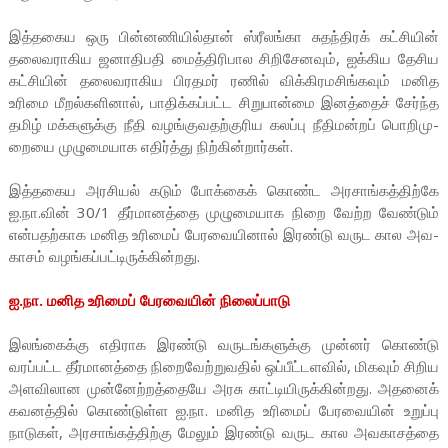
இத்­த­கைய ஒரு பின்­ன­ணி­யில்தான் ஸ்ரீலங்கா சுதந்­திரக் கட்­சியின்
தலை­வ­ரா­கிய ஜனா­தி­பதி மைத்­தி­ரி­பால சிறி­சே­னவும், ஐக்­கிய தேசிய
கட்­சியின் தலை­வ­ரா­கிய பிர­தமர் ரணில் விக்­கி­ர­ம­சிங்­கவும் மனித
உரிமை மீறல்­க­ளினால், பாதிக்­கப்­பட்ட சிறு­பான்மை இனத்தைச் சேர்ந்த
தமிழ் மக்­க­ளுக்கு நீதி வழங்­கு­வ­தற்­கு­ரிய கலப்பு நீதி­மன்றப் பொறி­மு­
றையை முழு­மை­யாக எதிர்த்து நிற்­கின்­றார்கள்.
இத்­த­கைய அர­சியல் கடும் போக்கைக் கொண்ட அர­சாங்­கத்­திற்கே
ஐ.நா.வின் 30/1 தீர்மானத்தை முழு­மை­யாக நிறை வேற்ற வேண்டும்
என்­ப­தற்­காக மனித உரிமைப் பேர­வை­யினால் இரண்டு வருட கால அவ­
காசம் வழங்­கப்­பட்­டி­ருக்­கின்­றது.
ஐ.நா. மனித உரிமைப் பேர­வையின் நிலைப்­பாடு
இலங்­கைக்கு எதி­ராக இரண்டு வரு­டங்­க­ளுக்கு முன்னர் கொண்டு
வரப்­பட்ட தீர்­மா­னத்தை நிறை­வேற்­று­வதில் ஒப்­பீட்­ட­ளவில், மிகவும் சிறிய
அள­வி­லான முன்­னேற்­றத்­தையே அரசு காட்­டி­யி­ருக்­கின்­றது. அதனைக்
கவ­னத்தில் கொண்­டுள்ள ஐ.நா. மனித உரிமைப் பேர­வையின் உறுப்பு
நாடுகள், அர­சாங்­கத்­திற்கு மேலும் இரண்டு வருட கால அவ­கா­சத்தை