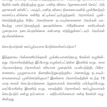
நேரில் கண்­ட­றிந்­தி­ருந்த ஐ.நா. மனித உரிமை ஆணை­யாளர் செய்ட் அல்
ஹுசைன் உள்­ளிட்ட பலரும், மனித உரிமை நிலை­மை­களில் முன்­னேற்றம்
காணப்­ப­ட­வில்லை என்றே சுட்­டிக்­காட்­டி­யி­ருந்­தனர். அர­சாங்கம் முன்­
னெ­டுத்­தி­ருந்த சிறிய அள­வி­லான நட­வ­டிக்­கை­களை அவர்கள் வர­
வேற்று பாராட்­டு­­வ­தற்குத் தவ­ற­வில்லை. அதே­வேளை காரி­யங்கள்
முறை­யாக நடை­பெ­ற­வில்லை என்­பதை எடுத்­துக்­காட்­டவும் அவர்கள்
தயங்­க­வில்லை.
செயற்­பா­டுகள் உளப்­பூர்­வ­மாக மேற்­கொள்­ளப்­ப­டுமா?
இத்­த­கைய பின்­ன­ணி­யில்தான் முக்­கி­ய­மா­ன­தொரு கேள்வி எழு­கின்­
றது. அர­சாங்­கத்­திற்கு இப்­போது வழங்­கப்­பட்­டுள்ள இரண்டு வருட கால
அவ­கா­சத்தை அர­சாங்கம் சரி­யான முறையில் பயன்­ப­டுத்தி, பிரே­ர­
ணையை முழு­மை­யாக நிறை­வேற்­று­வ­தற்­கு­ரிய அனைத்து நட­வ­டிக்­
கை­க­ளையும் முன்­னெ­டுக்­குமா? இலங்கை அர­சாங்­கத்தின் கடந்த 18
மாத காலச் செயற்­பா­டு­களை ஆதா­ர­மாகக் கொண்டு பார்க்­கும்­போது,
வரப்­போ­கின்ற இரண்டு வருட காலத்தில் அர­சாங்கம் உளப்­பூர்­வ­மாகச்
செயற்­படும் என்று நம்­ப­லாமா – எதிர்­பார்க்­க­லாமா என்ற கேள்வி எழு­
கின்­றது.