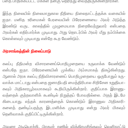
பதை பாதிக்­கப்­பட்ட மக்கள் நன்கு தெரிந்து வைத்­தி­ருக்­கின்­றார்கள்.
இந்த நிலையில் நிலை­மா­று­கால நீதியை நிலை­நாட்­டத்­தக்க வகையில்
ஐ.நா. மனித உரி­மைகள் பேர­வையின் பிரே­ர­ணையை அவர் அடுத்த
இரண்டு வருட காலத்தில் முழு­மை­யாக நிறை­வேற்­றுவார் என்­பதை
அவர்கள் எதிர்­பார்க்க முடி­யாது. அது தொடர்பில் அவர் மீது நம்­பிக்கை
கொள்­ளவும் முடி­யாது என்றே கூற வேண்டும்.
அர­சாங்­கத்தின் நிலைப்­பாடு
கலப்பு நீதி­மன்ற விசா­ரணைப்பொறி­மு­றையை உரு­வாக்க வேண்டும்
என்­பதே ஐ.நா. பிரே­ர­ணையின் முக்­கிய அம்­ச­மாகத் திகழ்­கின்­றது.
ஆனால் அரசு கலப்பு நீதி­வி­சா­ரணைப் பொறி­மு­றையை ஒரு­போதும் உரு­
வாக்க மாட்­டாது என்­பதை ஜனா­தி­பதி மைத்­தி­ரி­பால சிறி­சேன உறு­தி­யா­
கவும் அதி­கா­ர­பூர்­வ­மா­கவும் கூறி­யி­ருக்­கின்றார். குறிப்­பாக இரா­ணு­
வத்தைக் குற்­ற­வாளிக் கூண்டில் நிறுத்தப் போவ­தில்லை. அதற் இடமே
கிடை­யாது. எந்தக் கார­ணத்தைக் கொண்டும் இரா­ணுவ அதி­கா­ரி­
களைத் தண்­டிப்­ப­தற்கு இட­ம­ளிக்க முடி­யாது என்று அவர் மிகவும்
தெளி­வாகக் குறிப்­பிட்­டி­ருக்­கின்றார்.
அவரை அடி­யொற்றி, பிர­தமர் ரணில் விக்­கி­ர­ம­சிங்­கவும் வெளி­நாட்டு