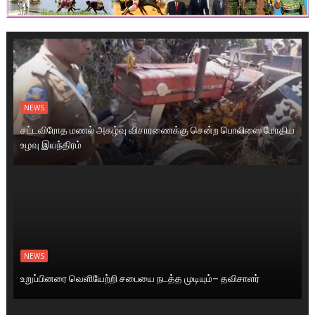
NEWS
சட்டவிரோத மணல் அகழ்வு விசாரணைக்கு சென்ற பொலிஸை மோதிய
உழவு இயந்திரம்
NEWS
உறுப்பினரை வெளியேற்றி சபையை நடத்த முடியும்– தவிசாளர்