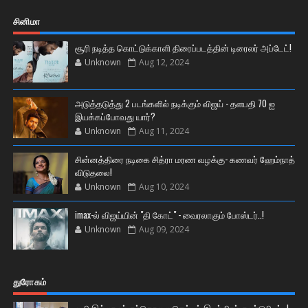
சினிமா
சூரி நடித்த கொட்டுக்காளி திரைப்படத்தின் டிரைலர் அப்டேட்!
Unknown
Aug 12, 2024
அடுத்தடுத்து 2 படங்களில் நடிக்கும் விஜய் - தளபதி 70 ஐ
இயக்கப்போவது யார்?
Unknown
Aug 11, 2024
சின்னத்திரை நடிகை சித்ரா மரண வழக்கு- கணவர் ஹேம்நாத்
விடுதலை!
Unknown
Aug 10, 2024
imax-ல் விஜய்யின் "தி கோட்" - வைரலாகும் போஸ்டர்..!
Unknown
Aug 09, 2024
துரோகம்