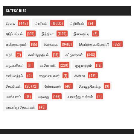
CATEGORIES
Sports
(442)
அரசியல்
(16003)
அறிவியல்
(94)
ஆர்ப்பாட்டம்
(105)
இந்தியா
(1125)
இனவழிப்பு
(8)
இன்றைய நாள்
(65)
இலங்கை
(9465)
இலங்கை காணொளி
(652)
ஈழம்
(7)
எண் ஜோதிடம்
(18)
கட்டுரைகள்
(848)
கரும்புலிகள்
(11)
காணொளி
(228)
குருமாற்றம்
(19)
சனி மாற்றம்
(2)
சாதனையாளர்
(1)
சினிமா
(481)
செய்திகள்
(20772)
நேர்காணல்
(40)
பொழுதுபோக்கு
(9)
மண்வாசம்
(18)
வரலாறு
(166)
வரலாற்று சமர்கள்
(2)
வரலாற்று தொடர்கள்
(45)