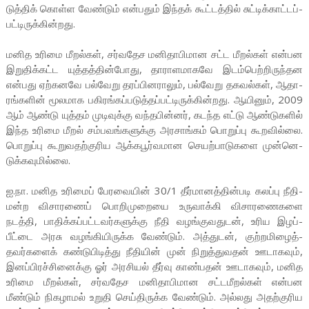
டுத்திக் கொள்ள வேண்டும் என்­பதும் இந்தக் கூட்­டத்தில் சுட்­டிக்­காட்­டப்­
பட்­டி­ருக்­கின்­றது.
மனித உரிமை மீறல்கள், சர்­வ­தேச மனி­தா­பி­மான சட்ட மீறல்கள் என்­பன
இறு­திக்­கட்ட யுத்­தத்தின்­போது, தாரா­ள­மா­கவே இடம்­பெற்­றி­ருந்­தன
என்­பது ஏற்­க­னவே பல்­வேறு தரப்­பி­ன­ராலும், பல்­வேறு தக­வல்கள், ஆதா­
ரங்­களின் மூல­மாக பகி­ரங்­கப்­ப­டுத்­தப்­பட்­டி­ருக்­கின்­றது. ஆயினும், 2009
ஆம் ஆண்டு யுத்தம் முடி­வுக்கு வந்­த­பின்னர், கடந்த எட்டு ஆண்­டு­களில்
இந்த உரிமை மீறல் சம்­ப­வங்­க­ளுக்கு அர­சாங்கம் பொறுப்பு கூற­வில்லை.
பொறுப்பு கூறு­வ­தற்­கு­ரிய ஆக்­க­பூர்­வ­மான செயற்­பா­டு­களை முன்­னெ­
டுக்­க­வு­மில்லை.
ஐ.நா. மனித உரிமைப் பேர­வையின் 30/1 தீர்­மா­னத்­தின்­படி கலப்பு நீதி­
மன்ற விசா­ரணைப் பொறி­மு­றையை உரு­வாக்கி விசா­ர­ணை­களை
நடத்தி, பாதிக்­கப்­பட்­ட­வர்­க­ளுக்கு நீதி வழங்­கு­வ­துடன், உரிய இழப்­
பீட்டை அரசு வழங்­கி­யி­ருக்க வேண்டும். அத்­துடன், குற்­ற­மி­ழைத்­
தவர்களைக் கண்­டு­பி­டித்து நீதியின் முன் நிறுத்­து­வதன் ஊடா­கவும்,
இனப்­பி­ரச்­சி­னைக்கு ஓர் அர­சியல் தீர்வு காண்­பதன் ஊடா­கவும், மனித
உரிமை மீறல்­கள், சர்­வ­தேச மனி­தா­பி­மான சட்­ட­மீ­றல்கள் என்­பன
மீண்டும் நிக­ழாமல் உறுதி செய்­தி­ருக்க வேண்டும். அல்­லது அதற்­கு­ரிய