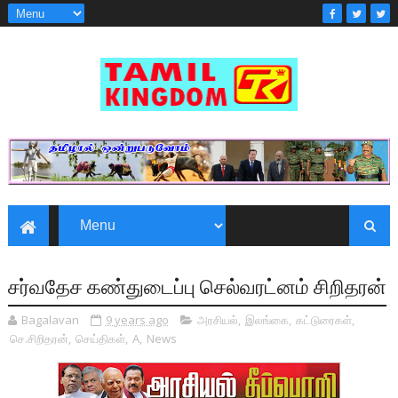
சர்வதேச கண்துடைப்பு செல்­வ­ரட்னம் சிறி­தரன்
Bagalavan
9 years ago
அரசியல்
,
இலங்கை
,
கட்டுரைகள்
,
செ.சிறிதரன்
,
செய்திகள்
,
A
,
News