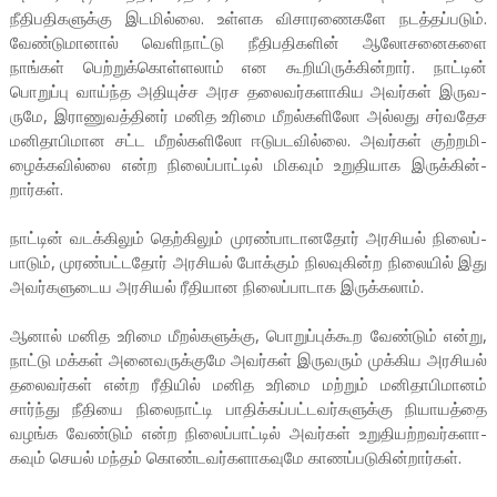
நீதி­ப­தி­க­ளுக்கு இட­மில்லை. உள்­ளக விசா­ர­ணை­களே நடத்­தப்­படும்.
வேண்­டு­மானால் வெளி­நாட்டு நீதி­ப­தி­களின் ஆலோ­ச­னை­களை
நாங்கள் பெற்­றுக்­கொள்­ளலாம் என கூறி­யி­ருக்­கின்றார். நாட்டின்
பொறுப்பு வாய்ந்த அதி­யுச்ச அரச தலை­வர்­க­ளா­கிய அவர்கள் இரு­வ­
ருமே, இரா­ணு­வத்­தினர் மனித உரிமை மீறல்­க­ளிலோ அல்­லது சர்­வ­தேச
மனி­தா­பி­மான சட்ட மீறல்­க­ளிலோ ஈடு­ப­ட­வில்லை. அவர்கள் குற்­ற­மி­
ழைக்­க­வில்லை என்ற நிலைப்­பாட்டில் மிகவும் உறு­தி­யாக இருக்­கின்­
றார்கள்.
நாட்டின் வடக்­கிலும் தெற்­கிலும் முரண்­பா­டா­னதோர் அர­சியல் நிலைப்­
பாடும், முரண்­பட்­டதோர் அர­சியல் போக்கும் நில­வு­கின்ற நிலையில் இது
அவர்­க­ளு­டைய அர­சியல் ரீதி­யான நிலைப்­பா­டாக இருக்­கலாம்.
ஆனால் மனித உரிமை மீறல்­க­ளுக்கு, பொறுப்புக்கூற வேண்டும் என்று,
நாட்டு மக்கள் அனை­வ­ருக்­குமே அவர்கள் இரு­வரும் முக்­கிய அர­சியல்
தலை­வர்கள் என்ற ரீதியில் மனித உரிமை மற்றும் மனி­தா­பி­மானம்
சார்ந்து நீதியை நிலை­நாட்டி பாதிக்­கப்­பட்­ட­வர்­க­ளுக்கு நியா­யத்தை
வழங்க வேண்டும் என்ற நிலைப்­பாட்டில் அவர்கள் உறு­தி­யற்­ற­வர்­க­ளா­
கவும் செயல் மந்தம் கொண்­ட­வர்­க­ளா­க­வுமே காணப்­ப­டு­கின்­றார்கள்.