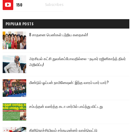
150
Subscribes
POPULAR POSTS
8 சாதனை பெண்கள் பற்றிய கதைகள்!
அரசியல் கட்சி துவங்கப்போவதில்லை - நடிகர் ரஜினிகாந்த் திடீர்
அறிவிப்பு!
மீண்டும் ஓப்பன் நாமினேஷன்: இந்த வாரம் யார் யார்?
சம்பந்தன் வளர்த்த கடா மார்பில் பாய்ந்து விட்டது
கிளிநொச்சியிலும் சற்றுமுன்னர் வாள்வெட்டு