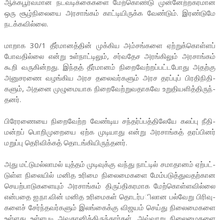
ஆக்­க­பூர்­வ­மான நட­வ­டிக்­கை­களை மேற்­கொண்டு முன்­னேற்­ற­க­ர­மான
ஒரு சூழ்­நி­லையை அர­சாங்கம் காட்­டி­யி­ருக்க வேண்டும். இரண்­டுமே
நடக்­க­வில்லை.
மாறாக 30/1 தீர்­மா­னத்தின் முக்­கிய அம்­சங்­களை ஏற்­றுக்­கொள்ளப்
போவ­தில்லை என்று உள்­நாட்­டிலும், சர்­வ­தேச அரங்­கிலும் அர­சாங்கம்
கூறி வரு­கின்­றது. இந்தத் தீர்­மானம் நிறை­வேற்­றப்­பட்­ட­போது அதற்கு
அனு­ச­ரணை வழங்­கிய அரச தலை­வர்­களும் அரச தரப்புப் பிர­தி­நி­தி­
களும், அதனை முழு­மை­யாக நிறை­வேற்­று­வ­தா­கவே உறு­தி­ய­ளித்­தி­ருந்­
தனர்.
பிரே­ர­ணையை நிறை­வேற்ற வேண்­டிய சந்­தர்ப்­பத்­தி­லேயே கலப்பு நீதி­
மன்றப் பொறி­மு­றையை ஏற்க முடி­யாது என்று அர­சாங்கத் தரப்­பினர்
மறுப்பு தெரி­விக்கத் தொடங்­கி­யி­ருந்­தனர்.
அது மட்­டு­மல்­லாமல் யுத்தம் முடி­வுக்கு வந்து நாட்டில் சமா­தானம் ஏற்­பட்­
டுள்ள நிலையில் மனித உரிமை நிலை­மை­களை மேம்­ப­டுத்­து­வ­தற்­கான
செயற்­பா­டுக­ளையும் அர­சா­ங்கம் திருப்­தி­க­ர­மாக மேற்­கொள்­ள­வில்லை
என்­பதை ஐ.நா.வின் மனித உரி­மைகள் தொடர்­ப­ிலான பல்­வேறு பிரி­வு­
களைச் சேர்ந்­த­வர்­களும் இலங்­கைக்கு விஜயம் செய்து நிலை­மை­களை
உள்­ளது உள்­ள­படி அவ­தா­னித்­தி­ருந்­தார்கள். அவ்­வாறு நிலை­மை­களை