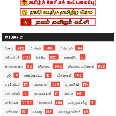
CATEGORIES
Sports
(442)
அரசியல்
(16003)
அறிவியல்
(94)
ஆர்ப்பாட்டம்
(105)
இந்தியா
(1125)
இனவழிப்பு
(8)
இன்றைய நாள்
(65)
இலங்கை
(9465)
இலங்கை காணொளி
(652)
ஈழம்
(7)
எண் ஜோதிடம்
(18)
கட்டுரைகள்
(848)
கரும்புலிகள்
(11)
காணொளி
(228)
குருமாற்றம்
(19)
சனி மாற்றம்
(2)
சாதனையாளர்
(1)
சினிமா
(481)
செய்திகள்
(20772)
நேர்காணல்
(40)
பொழுதுபோக்கு
(9)
மண்வாசம்
(18)
வரலாறு
(166)
வரலாற்று சமர்கள்
(2)