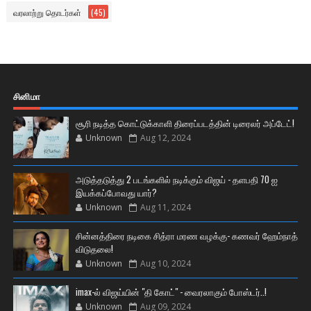
வரலாற்று தொடர்கள்
(45)
சினிமா
சூரி நடித்த கொட்டுக்காளி திரைப்படத்தின் டிரைலர் அப்டேட்!
Unknown
Aug 12, 2024
அடுத்தடுத்து 2 படங்களில் நடிக்கும் விஜய் - தளபதி 70 ஐ
இயக்கப்போவது யார்?
Unknown
Aug 11, 2024
சின்னத்திரை நடிகை சித்ரா மரண வழக்கு- கணவர் ஹேம்நாத்
விடுதலை!
Unknown
Aug 10, 2024
imax-ல் விஜய்யின் "தி கோட்" - வைரலாகும் போஸ்டர்..!
Unknown
Aug 09, 2024