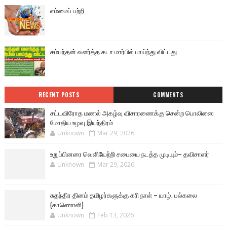
எம்மைப் பற்றி
சம்பந்தன் வளர்த்த கடா மார்பில் பாய்ந்து விட்டது
RECENT POSTS
COMMENTS
சட்டவிரோத மணல் அகழ்வு விசாரணைக்கு சென்ற பொலிஸை
மோதிய உழவு இயந்திரம்
Unknown
Mar 29, 2026
உறுப்பினரை வெளியேற்றி சபையை நடத்த முடியும்– தவிசாளர்
Unknown
Mar 29, 2026
சுதந்திர தினம் தமிழர்களுக்கு கரி நாள் – யாழ். பல்கலை
(காணொளி)
Unknown
Feb 13, 2026