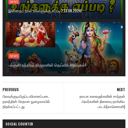
NEWS
இன்றைய நாள் உங்களுக்கு எப்படி? 13.08.2024!
NEWS
பங்குனி உத்திரத் திருநாளின் தெய்வீக சிறப்புகள்!
PREVIOUS
NEXT
பிலவுக்குடியிருப்பு விமானப்படை
தாயக கலைஞர்களின் சாந்தன்
தளத்தின் பிரதான நுழைவாயில்
அவர்களின் நினைவு தாங்கிய
திறக்கப்பட்டது
பாடல்(காணொளி)
SOCIAL COUNTER