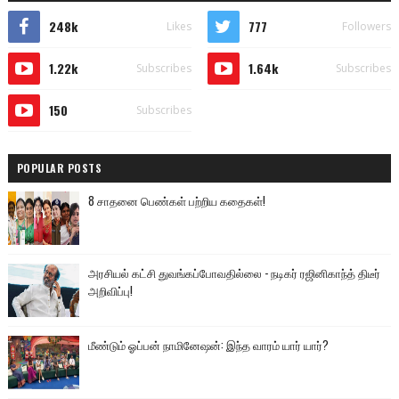
248k
777
Likes
Followers
1.22k
1.64k
Subscribes
Subscribes
150
Subscribes
POPULAR POSTS
8 சாதனை பெண்கள் பற்றிய கதைகள்!
அரசியல் கட்சி துவங்கப்போவதில்லை - நடிகர் ரஜினிகாந்த் திடீர்
அறிவிப்பு!
மீண்டும் ஓப்பன் நாமினேஷன்: இந்த வாரம் யார் யார்?