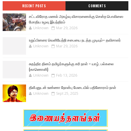
RECENT POSTS
COMMENTS
சட்டவிரோத மணல் அகழ்வு விசாரணைக்கு சென்ற பொலிஸை
மோதிய உழவு இயந்திரம்
Unknown
Mar 29, 2026
உறுப்பினரை வெளியேற்றி சபையை நடத்த முடியும்– தவிசாளர்
Unknown
Mar 29, 2026
சுதந்திர தினம் தமிழர்களுக்கு கரி நாள் – யாழ். பல்கலை
(காணொளி)
Unknown
Feb 13, 2026
திலீபனுடன் உண்ணா நோன்பு மேடையில் பதினோராம் நாள்
Unknown
Sept 25, 2025