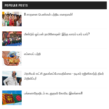
POPULAR POSTS
8 சாதனை பெண்கள் பற்றிய கதைகள்!
மீண்டும் ஓப்பன் நாமினேஷன்: இந்த வாரம் யார் யார்?
எம்மைப் பற்றி
அரசியல் கட்சி துவங்கப்போவதில்லை - நடிகர் ரஜினிகாந்த் திடீர்
அறிவிப்பு!
பங்களாதேஷிடம் கடனுதவி கோரிய இலங்கை!!