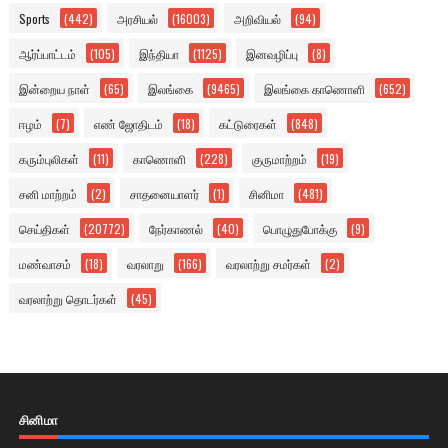
Sports
(442)
அரசியல்
(16003)
அறிவியல்
(94)
ஆர்ப்பாட்டம்
(105)
இந்தியா
(1125)
இனவழிப்பு
(8)
இன்றைய நாள்
(65)
இலங்கை
(9465)
இலங்கை காணொளி
(652)
ஈழம்
(7)
எண் ஜோதிடம்
(18)
கட்டுரைகள்
(848)
கரும்புலிகள்
(11)
காணொளி
(228)
குருமாற்றம்
(19)
சனி மாற்றம்
(2)
சாதனையாளர்
(1)
சினிமா
(481)
செய்திகள்
(20772)
நேர்காணல்
(40)
பொழுதுபோக்கு
(9)
மண்வாசம்
(18)
வரலாறு
(166)
வரலாற்று சமர்கள்
(2)
வரலாற்று தொடர்கள்
(45)
சினிமா