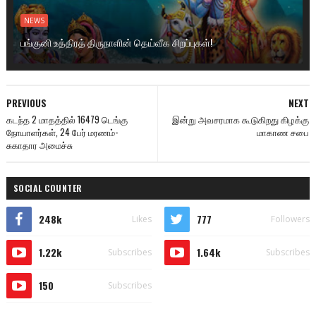
NEWS
பங்குனி உத்திரத் திருநாளின் தெய்வீக சிறப்புகள்!
PREVIOUS
NEXT
கடந்த 2 மாதத்தில் 16479 டெங்கு
இன்று அவசரமாக கூடுகிறது கிழக்கு
நோயாளர்கள், 24 பேர் மரணம்-
மாகாண சபை
சுகாதார அமைச்சு
SOCIAL COUNTER
248k
777
Likes
Followers
1.22k
1.64k
Subscribes
Subscribes
150
Subscribes