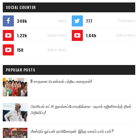
SOCIAL COUNTER
248k
777
Likes
Followers
1.22k
1.64k
Subscribes
Subscribes
150
Subscribes
POPULAR POSTS
8 சாதனை பெண்கள் பற்றிய கதைகள்!
அரசியல் கட்சி துவங்கப்போவதில்லை - நடிகர் ரஜினிகாந்த் திடீர்
அறிவிப்பு!
மீண்டும் ஓப்பன் நாமினேஷன்: இந்த வாரம் யார் யார்?