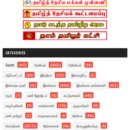
CATEGORIES
Sports
(442)
அரசியல்
(16003)
அறிவியல்
(94)
ஆர்ப்பாட்டம்
(105)
இந்தியா
(1125)
இனவழிப்பு
(8)
இன்றைய நாள்
(65)
இலங்கை
(9465)
இலங்கை காணொளி
(652)
ஈழம்
(7)
எண் ஜோதிடம்
(18)
கட்டுரைகள்
(848)
கரும்புலிகள்
(11)
காணொளி
(228)
குருமாற்றம்
(19)
சனி மாற்றம்
(2)
சாதனையாளர்
(1)
சினிமா
(481)
செய்திகள்
(20772)
நேர்காணல்
(40)
பொழுதுபோக்கு
(9)