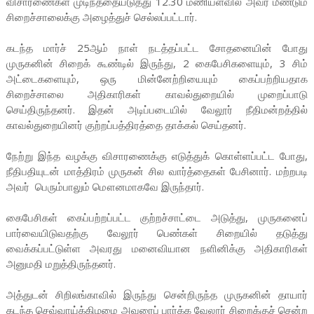
விசாரணைகள் முடிந்ததையடுத்து 12.30 மணியளவில் அவர் மீண்டும்
சிறைச்சாலைக்கு அழைத்துச் செல்லப்பட்டார்.
கடந்த மார்ச் 25ஆம் நாள் நடத்தப்பட்ட சோதனையின் போது
முருகனின் சிறைக் கூண்டில் இருந்து, 2 கைபேசிகளையும், 3 சிம்
அட்டைகளையும், ஒரு மின்னேற்றியையும் கைப்பற்றியதாக
சிறைச்சாலை அதிகாரிகள் காவல்துறையில் முறைப்பாடு
செய்திருந்தனர். இதன் அடிப்படையில் வேலூர் நீதிமன்றத்தில்
காவல்துறையினர் குற்றப்பத்திரத்தை தாக்கல் செய்தனர்.
நேற்று இந்த வழக்கு விசாரணைக்கு எடுத்துக் கொள்ளப்பட்ட போது,
நீதிபதியுடன் மாத்திரம் முருகன் சில வார்த்தைகள் பேசினார். மற்றபடி
அவர் பெரும்பாலும் மௌனமாகவே இருந்தார்.
கைபேசிகள் கைப்பற்றப்பட்ட குற்றச்சாட்டை அடுத்து, முருகனைப்
பார்வையிடுவதற்கு வேலூர் பெண்கள் சிறையில் தடுத்து
வைக்கப்பட்டுள்ள அவரது மனைவியான நளினிக்கு அதிகாரிகள்
அனுமதி மறுத்திருந்தனர்.
அத்துடன் சிறிலங்காவில் இருந்து சென்றிருந்த முருகனின் தாயார்
கடந்த செவ்வாய்க்கிழமை அவரைப் பார்க்க வேலூர் சிறைக்குச் சென்ற