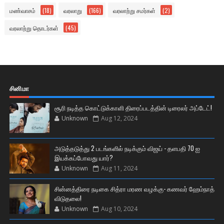
மண்வாசம்
(18)
வரலாறு
(166)
வரலாற்று சமர்கள்
(2)
வரலாற்று தொடர்கள்
(45)
சினிமா
சூரி நடித்த கொட்டுக்காளி திரைப்படத்தின் டிரைலர் அப்டேட்!
Unknown
Aug 12, 2024
அடுத்தடுத்து 2 படங்களில் நடிக்கும் விஜய் - தளபதி 70 ஐ
இயக்கப்போவது யார்?
Unknown
Aug 11, 2024
சின்னத்திரை நடிகை சித்ரா மரண வழக்கு- கணவர் ஹேம்நாத்
விடுதலை!
Unknown
Aug 10, 2024