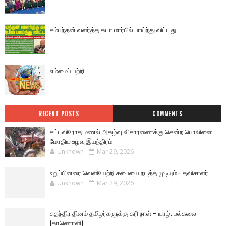
சம்பந்தன் வளர்த்த கடா மார்பில் பாய்ந்து விட்டது
எம்மைப் பற்றி
RECENT POSTS
COMMENTS
சட்டவிரோத மணல் அகழ்வு விசாரணைக்கு சென்ற பொலிஸை
மோதிய உழவு இயந்திரம்
Unknown
Mar 29, 2026
உறுப்பினரை வெளியேற்றி சபையை நடத்த முடியும்– தவிசாளர்
Unknown
Mar 29, 2026
சுதந்திர தினம் தமிழர்களுக்கு கரி நாள் – யாழ். பல்கலை
(காணொளி)