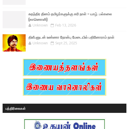
சுதந்திர தினம் தமிழர்களுக்கு கரி நாள் – யாழ். பல்கலை
(காணொளி)
Unknown
Feb 13, 2026
திலீபனுடன் உண்ணா நோன்பு மேடையில் பதினோராம் நாள்
Unknown
Sept 25, 2025
பத்திரிகைகள்