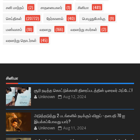
சனி மாற்றம்
(2)
சாதனையாளர்
(1)
சினிமா
(481)
செய்திகள்
(20772)
நேர்காணல்
(40)
பொழுதுபோக்கு
(9)
மண்வாசம்
(18)
வரலாறு
(166)
வரலாற்று சமர்கள்
(2)
வரலாற்று தொடர்கள்
(45)
சினிமா
சூரி நடித்த கொட்டுக்காளி திரைப்படத்தின் டிரைலர் அப்டேட்!
Unknown
Aug 12, 2024
அடுத்தடுத்து 2 படங்களில் நடிக்கும் விஜய் - தளபதி 70 ஐ
இயக்கப்போவது யார்?
Unknown
Aug 11, 2024