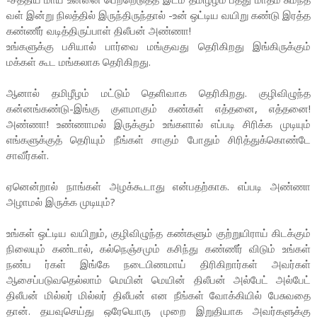
வள் இன்று நிலத்தில் இருந்திருந்தால் -உன் ஒட்டிய வயிறு கண்டு இரத்த
கண்ணீர் வடித்திருப்பாள் திலீபன் அண்ணா!
உங்களுக்கு பசியால் பார்வை மங்குவது தெரிகிறது இங்கிருக்கும்
மக்கள் கூட மங்கலாக தெரிகிறது.
ஆனால் தமிழீழம் மட்டும் தெளிவாக தெரிகிறது. குழிவிழுந்த
கன்னங்கண்டு-இங்கு குளமாகும் கண்கள் எத்தனை, எத்தனை!
அண்ணா! உண்ணாமல் இருக்கும் உங்களால் எப்படி சிரிக்க முடியும்
எங்களுக்குத் தெரியும் நீங்கள் சாகும் போதும் சிரித்துக்கொண்டே
சாவீர்கள்.
ஏனென்றால் நாங்கள் அழக்கூடாது என்பதற்காக. எப்படி அண்ணா
அழாமல் இருக்க முடியும்?
உங்கள் ஒட்டிய வயிறும், குழிவிழுந்த கண்களும் குற்றுயிராய் கிடக்கும்
நிலையும் கண்டால், கல்நெஞ்சமும் கசிந்து கண்ணீர் விடும் உங்கள்
நண்ப ர்கள் இங்கே நடைபிணமாய் திரிகிறார்கள் அவர்கள்
ஆசைப்படுவதெல்லாம் மெயின் மெயின் திலீபன் அல்பேட் அல்பேட்
திலீபன் மில்லர் மில்லர் திலீபன் என நீங்கள் வோக்கியில் பேசுவதை
தான். தயவுசெய்து ஒரேயொரு முறை இறுதியாக அவர்களுக்கு