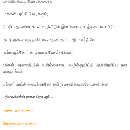
மாநாடு கூட்ட போவதில்லை.
மக்கள் புரட்சி வெடிக்கும்;
அப்போது வல்லரசுகள் வழிவிடும் இலங்கையரசு இரண்டாகப்பிரியும் –
தமிழருக்கொரு தனியரசு உருவாகும் ராஜீவ்காந்தியே!
உங்களுக்கோர் தாழ்வான வேண்டுகோள்.
உங்கள் அகராதியில் அகிம்சையை அழித்துவிட்டு ஆக்கிரமிப்பு என
எழுது ங்கள்.
மக்கள் புரட்சி வெடிக்காதோ என்று மனந்தளராதே மாவீரனே!
- தியாக வேள்வி
நாளை தொடரும்
…
முதலாம் நாள் பயணம்
இரண்டாம் நாள் பயணம்