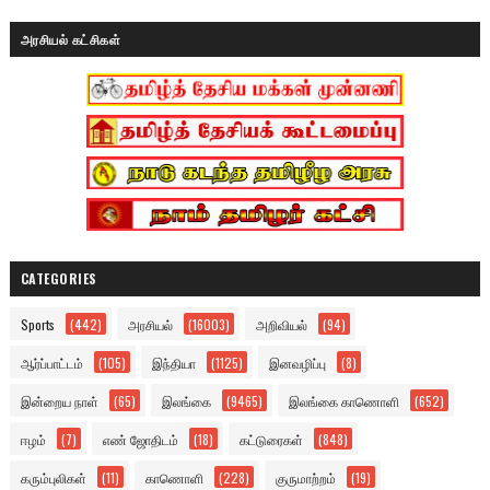
அரசியல் கட்சிகள்
CATEGORIES
Sports
(442)
அரசியல்
(16003)
அறிவியல்
(94)
ஆர்ப்பாட்டம்
(105)
இந்தியா
(1125)
இனவழிப்பு
(8)
இன்றைய நாள்
(65)
இலங்கை
(9465)
இலங்கை காணொளி
(652)
ஈழம்
(7)
எண் ஜோதிடம்
(18)
கட்டுரைகள்
(848)
கரும்புலிகள்
(11)
காணொளி
(228)
குருமாற்றம்
(19)