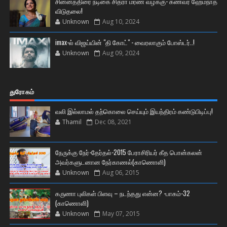
சின்னத்திரை நடிகை சித்ரா மரண வழக்கு- கணவர் ஹேம்நாத்
விடுதலை!
Unknown
Aug 10, 2024
imax-ல் விஜய்யின் "தி கோட்" - வைரலாகும் போஸ்டர்..!
Unknown
Aug 09, 2024
துரோகம்
வலி இல்லாமல் தற்கொலை செய்யும் இயந்திரம் கண்டுபிடிப்பு!
Thamil
Dec 08, 2021
நேருக்கு நேர்-தேர்தல்-2015 பேராசிரியர் கீத பொன்கலன்
அவர்களுடனான நேர்காணல்(காணொளி)
Unknown
Aug 06, 2015
கருணா புலிகள் பிளவு – நடந்தது என்ன? -பாகம்-32
(காணொளி)
Unknown
May 07, 2015