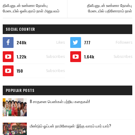
திலீபனுடன் உண்ணா நோன்பு
திலீபனுடன் உண்ணா நோன்பு
மேடையில் ஒன்பதாம் நாள் அனுபவம்
மேடையில் பதினோராம் நாள்
SOCIAL COUNTER
248k
777
Likes
Followers
1.22k
1.64k
Subscribes
Subscribes
150
Subscribes
POPULAR POSTS
8 சாதனை பெண்கள் பற்றிய கதைகள்!
மீண்டும் ஓப்பன் நாமினேஷன்: இந்த வாரம் யார் யார்?