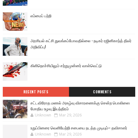
எம்மைப் பற்றி
அரசியல் கட்சி துவங்கப்போவதில்லை - நடிகர் ரஜினிகாந்த் திடீர்
அறிவிப்பு!
கிளிநொச்சியிலும் சற்றுமுன்னர் வாள்வெட்டு
RECENT POSTS
COMMENTS
சட்டவிரோத மணல் அகழ்வு விசாரணைக்கு சென்ற பொலிஸை
மோதிய உழவு இயந்திரம்
Unknown
Mar 29, 2026
உறுப்பினரை வெளியேற்றி சபையை நடத்த முடியும்– தவிசாளர்
Unknown
Mar 29, 2026