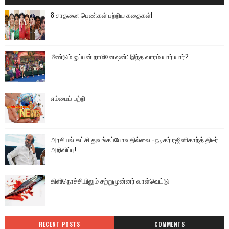
8 சாதனை பெண்கள் பற்றிய கதைகள்!
மீண்டும் ஓப்பன் நாமினேஷன்: இந்த வாரம் யார் யார்?
எம்மைப் பற்றி
அரசியல் கட்சி துவங்கப்போவதில்லை - நடிகர் ரஜினிகாந்த் திடீர்
அறிவிப்பு!
கிளிநொச்சியிலும் சற்றுமுன்னர் வாள்வெட்டு
RECENT POSTS
COMMENTS