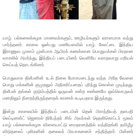
யாழ். பல்கலைக்கழக மாணவர்களும், ஊழியர்களும் ஏராளமாக வந்து
பார்த்தனர். காலை ஒன்பது மணியளவில் யாழ். கோட்டை இந்திய
இராணுவ முகாம் முன்பாக ஆயிரக் கணக்கான பொதுமக்கள் பிரதான
வாசலில் அமர்ந்து, இந்தியப் படையினர் வெளியே வராதவாறு மறியல்
செய்யத் தொடங்கினர்.
பொதுவாக திலீபனின் உடல் நிலை மோசமடைந்து வந்த அதே வேளை
பொது மக்களின் குமுறலும் அதிகரிப்பதைப் புரிந்து கொள்ள முடிந்தது.
திலீபன் தங்கள் குடும்பத்தில் ஒருவன் என்ற எண்ணமே ஒவ்வொருவர்
மனதிலும் நிறைந்திருந்ததைக் காணக் கூடியதாக இருந்தது.
இன்று காலையில் இந்தியப் படையின் தென் பிராந்தியத் தளபதி
லெப்டினன்ட் ஜெனரல் திபேந்தர் சிங் அவர்கள் ஹெலிகொப்டர் மூலம்
யாழ் பல்கலைக்கழக விளையாட்டு மைதானத்தில் வந்திறங்கி தமிழீழ
விடுதலைப் புலிகளின் தலைவர் பிரபாகனைச் சந்தித்தார். பின்னர்