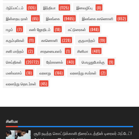
ஆர்ப்பாட்டம்
(105)
இந்தியா
(1125)
இனவழிப்பு
(8)
இன்றைய நாள்
(65)
இலங்கை
(9465)
இலங்கை காணொளி
(652)
ஈழம்
(7)
எண் ஜோதிடம்
(18)
கட்டுரைகள்
(848)
கரும்புலிகள்
(11)
காணொளி
(228)
குருமாற்றம்
(19)
சனி மாற்றம்
(2)
சாதனையாளர்
(1)
சினிமா
(481)
செய்திகள்
(20772)
நேர்காணல்
(40)
பொழுதுபோக்கு
(9)
மண்வாசம்
(18)
வரலாறு
(166)
வரலாற்று சமர்கள்
(2)
வரலாற்று தொடர்கள்
(45)
சினிமா
சூரி நடித்த கொட்டுக்காளி திரைப்படத்தின் டிரைலர் அப்டேட்!