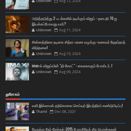
Unknown
Aug 12, 2024
அடுத்தடுத்து 2 படங்களில் நடிக்கும் விஜய் - தளபதி 70 ஐ
இயக்கப்போவது யார்?
Unknown
Aug 11, 2024
சின்னத்திரை நடிகை சித்ரா மரண வழக்கு- கணவர் ஹேம்நாத்
விடுதலை!
Unknown
Aug 10, 2024
imax-ல் விஜய்யின் "தி கோட்" - வைரலாகும் போஸ்டர்..!
Unknown
Aug 09, 2024
துரோகம்
வலி இல்லாமல் தற்கொலை செய்யும் இயந்திரம் கண்டுபிடிப்பு!
Thamil
Dec 08, 2021
நேருக்கு நேர்-தேர்தல்-2015 பேராசிரியர் கீத பொன்கலன்