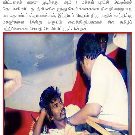
விட்டதைக் காண முடிந்தது. ஆம் ! மக்கள் புரட்சி வெடிக்கத்
தொடங்கிவிட்டது. திலீபனின் ஐந்து கோரிக்கைகளை நிறைவேற்றுமாறு
பல தொண்டர் ஸ்தாபனங்கள், இந்தியப் பிரதமர் திரு. ராஜீவ் காந்திக்கு
மகஐர்களை இன்று அனுப்பி வைத்திருப்பதாகச் சில தமிழ்ப்
பத்திரிகைகள் செய்தி வெளியிட்டிருக்கின்றன.