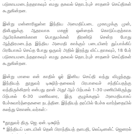
படுகாயமடைந்ததாகவும் எமது தகவல் தொடர்புச் சாதனச் செய்திகள்
கூறுகின்றன.
இன்று மன்னாரிலுள்ள இந்திய அமைதிப்படை முகாமுக்கு முன்,
திலீபனுக்கு ஆதரவாக மகஐர் ஒன்றைக் கொடுப்பதற்காக
ஆயிரக்கணக்கான பொதுமக்கள் திரண்டு சென்ற போது
ஆத்திரமடைந்த இந்திய அமைதி காக்கும் படையினர் துப்பாக்கிப்
பிரயோகம் செய்த போது ஒருவர் அதில் இறந்து விட்டதாகவும், 18 பேர்
படுகாயமடைந்ததாகவும் எமது தகவல் தொடர்புச் சாதனச் செய்திகள்
கூறுகின்றன.
இன்று மாலை என் காதில் ஓர் இனிய செய்தி வந்து விழுந்தது.
இந்தியத் தூதுவர் டிக்ஷிற்-தலைவர் பிரபாவைச் சந்திப்பதற்கு
வந்திருக்கிறார் என்பது தான் அது! ஆம் பிற்பகல் 1-30 மணியிலிருந்து
பிற்பகல் 6-30 மணிவரை, இரு குழுக்களும் அமைதியாகப்
பேச்சுவார்த்தைகளை நடத்தின. இந்தியத் தரப்பில் பேச்சு வார்த்தையில்
கலந்து கொண்டவர்கள்:-
*தூதுவர் திரு. ஜெ. ஏன். டிக்ஷிற்
* இந்தியப் படையின் தென் பிராந்தியத் தளபதி, லெப்டினன்ட் ஜெனரல்