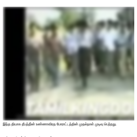
இந்த தியாக தீபத்தி்ன் உண்ணாவிரத போராட்டத்தின் முதல்நாள் முடிவு பெற்றது.