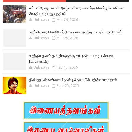
சட்டவிரோத மணல் அகழ்வு விசாரணைக்கு சென்ற பொலிஸை
மோதிய உழவு இயந்திரம்
Unknown
Mar 29, 2026
உறுப்பினரை வெளியேற்றி சபையை நடத்த முடியும்– தவிசாளர்
Unknown
Mar 29, 2026
சுதந்திர தினம் தமிழர்களுக்கு கரி நாள் – யாழ். பல்கலை
(காணொளி)
Unknown
Feb 13, 2026
திலீபனுடன் உண்ணா நோன்பு மேடையில் பதினோராம் நாள்
Unknown
Sept 25, 2025