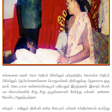
சங்கானை உதவி அரச அதிபர் பிரிவிலும் புங்குடுதீவு அரசாங்க அதிபர்
பிரிவிலும் ஆயிரக்கணக்கான பொதுமக்கள் திலீபனுக்கு ஆதரவாக ஒரு
நாள் அடையாள உண்ணாவிரதமும் மறியலும் இருந்தனர். இதைப் போல்
பல கிராமங்களில் சிறு சிறு குழுக்களாகச் சேர்ந்து மக்கள். உண்ணா
நோன்பு அனுஷ்டித்தன
எங்கும் – எதிலும் திலீபன் என்ற கோபுரம் மக்கள் சக்தியினால் உயர்ந்து