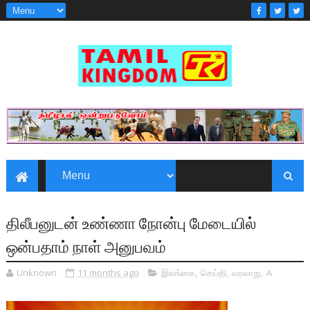
திலீபனுடன் உண்ணா நோன்பு மேடையில்
ஒன்பதாம் நாள் அனுபவம்
Unknown
11 months ago
இலங்கை
,
செய்தி
,
வரலாறு
,
A