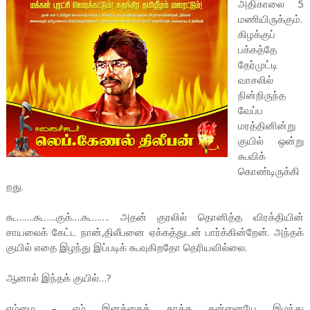
அதிகாலை 5
மணியிருக்கும்.
கிழக்குப்
பக்கத்தே
தேர்முட்டி
வாசலில்
நின்றிருந்த
வேப்ப
மரத்தினின்று
குயில் ஒன்று
கூவிக்
கொண்டிருக்கி
றது.
கூ…….கூ…..குக்….கூ……. அதன் குரலில் தொனித்த விரக்தியின்
சாயலைக் கேட்ட நான்,திலீபனை ஏக்கத்துடன் பார்க்கின்றேன். அந்தக்
குயில் எதை இழந்து இப்படிக் கூவுகிறதோ தெரியவில்லை.
ஆனால் இந்தக் குயில்…?
எம்மை – எம் இனத்தைக் காக்க தன்னையே இழந்து