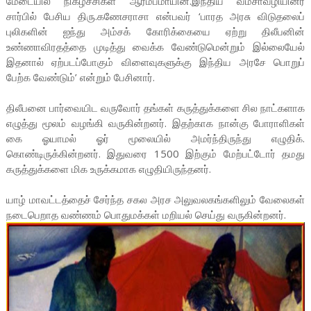
மேடையில் நிகழ்ச்சிகள் ஆரம்பமாயின.இந்திய வம்சாவழியினர்
சார்பில் பேசிய திரு.கணேசராசா என்பவர் ‘பாரத அரசு விடுதலைப்
புலிகளின் ஐந்து அம்சக் கோரிக்கையை ஏற்று திலீபனின்
உண்ணாவிரதத்தை முடித்து வைக்க வேண்டுமென்றும் இல்லையேல்
இதனால் ஏற்படப்போகும் விளைவுகளுக்கு இந்திய அரசே பொறுப்
பேற்க வேண்டும்’ என்றும் பேசினார்.
திலீபனை பார்வையிட வருவோர் தங்கள் கருத்துக்களை சில நாட்களாக
எழுத்து மூலம் வழங்கி வருகின்றனர். இதற்காக நான்கு போராளிகள்
கை ஓயாமல் ஓர் மூலையில் அமர்ந்திருந்து எழுதிக்.
கொண்டிருக்கின்றனர். இதுவரை 1500 இற்கும் மேற்பட்டோர் தமது
கருத்துக்களை மிக உருக்கமாக எழுதியிருந்தனர்.
யாழ் மாவட்டத்தைச் சேர்ந்த சகல அரச அலுவலகங்களிலும் வேலைகள்
நடைபெறாத வண்ணம் பொதுமக்கள் மறியல் செய்து வருகின்றனர்.