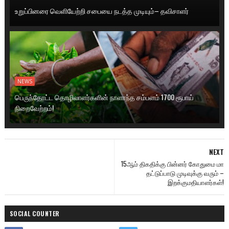
உறுப்பினரை வெளியேற்றி சபையை நடத்த முடியும்– தவிசாளர்
NEWS
பெருந்தோட்ட தொழிலாளர்களின் நாளாந்த சம்பளம் 1700 ரூபாய்
நிறைவேற்றம்!
NEXT
15ஆம் திகதிக்கு பின்னர் கோதுமை மா
தட்டுப்பாடு முடிவுக்கு வரும் –
இறக்குமதியாளர்கள்!
SOCIAL COUNTER