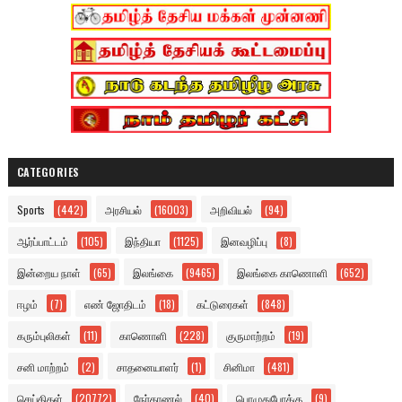
CATEGORIES
Sports
(442)
அரசியல்
(16003)
அறிவியல்
(94)
ஆர்ப்பாட்டம்
(105)
இந்தியா
(1125)
இனவழிப்பு
(8)
இன்றைய நாள்
(65)
இலங்கை
(9465)
இலங்கை காணொளி
(652)
ஈழம்
(7)
எண் ஜோதிடம்
(18)
கட்டுரைகள்
(848)
கரும்புலிகள்
(11)
காணொளி
(228)
குருமாற்றம்
(19)
சனி மாற்றம்
(2)
சாதனையாளர்
(1)
சினிமா
(481)
செய்திகள்
(20772)
நேர்காணல்
(40)
பொழுதுபோக்கு
(9)