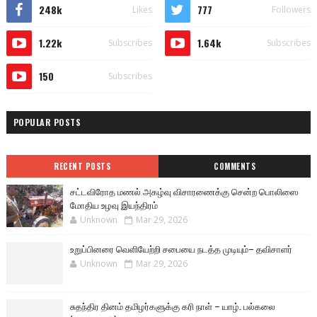
248k
777
Likes
Followers
1.22k
1.64k
Subscribes
Subscribes
150
Subscribes
POPULAR POSTS
RECENT POSTS
COMMENTS
சட்டவிரோத மணல் அகழ்வு விசாரணைக்கு சென்ற பொலிஸை
மோதிய உழவு இயந்திரம்
Unknown
Mar 29, 2026
உறுப்பினரை வெளியேற்றி சபையை நடத்த முடியும்– தவிசாளர்
Unknown
Mar 29, 2026
சுதந்திர தினம் தமிழர்களுக்கு கரி நாள் – யாழ். பல்கலை