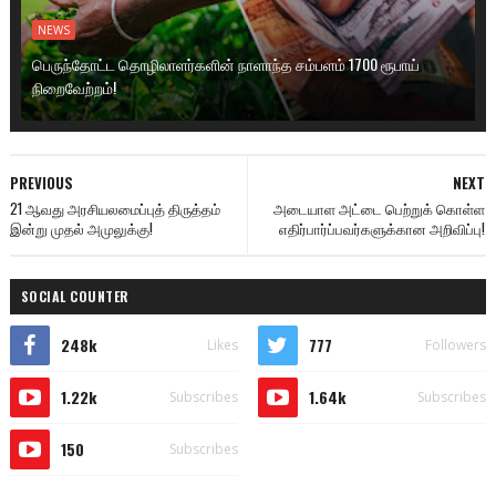
NEWS
பெருந்தோட்ட தொழிலாளர்களின் நாளாந்த சம்பளம் 1700 ரூபாய்
நிறைவேற்றம்!
PREVIOUS
NEXT
21 ஆவது அரசியலமைப்புத் திருத்தம்
அடையாள அட்டை பெற்றுக் கொள்ள
இன்று முதல் அமுலுக்கு!
எதிர்பார்ப்பவர்களுக்கான அறிவிப்பு!
SOCIAL COUNTER
248k
777
Likes
Followers
1.22k
1.64k
Subscribes
Subscribes
150
Subscribes