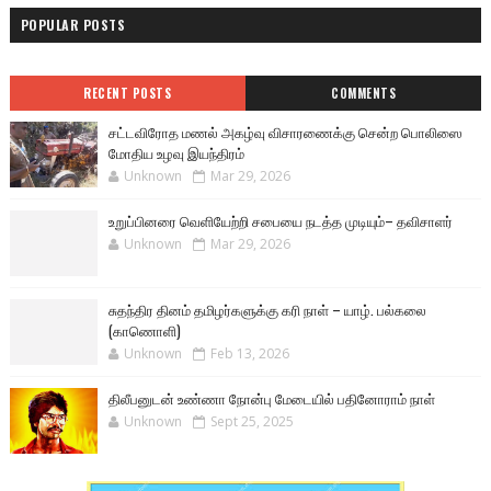
POPULAR POSTS
RECENT POSTS
COMMENTS
சட்டவிரோத மணல் அகழ்வு விசாரணைக்கு சென்ற பொலிஸை
மோதிய உழவு இயந்திரம்
Unknown
Mar 29, 2026
உறுப்பினரை வெளியேற்றி சபையை நடத்த முடியும்– தவிசாளர்
Unknown
Mar 29, 2026
சுதந்திர தினம் தமிழர்களுக்கு கரி நாள் – யாழ். பல்கலை
(காணொளி)
Unknown
Feb 13, 2026
திலீபனுடன் உண்ணா நோன்பு மேடையில் பதினோராம் நாள்
Unknown
Sept 25, 2025