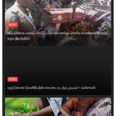
NEWS
சட்டவிரோத மணல் அகழ்வு விசாரணைக்கு சென்ற பொலிஸை மோதிய
உழவு இயந்திரம்
NEWS
உறுப்பினரை வெளியேற்றி சபையை நடத்த முடியும்– தவிசாளர்