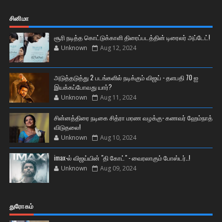
சினிமா
சூரி நடித்த கொட்டுக்காளி திரைப்படத்தின் டிரைலர் அப்டேட்!
Unknown
Aug 12, 2024
அடுத்தடுத்து 2 படங்களில் நடிக்கும் விஜய் - தளபதி 70 ஐ
இயக்கப்போவது யார்?
Unknown
Aug 11, 2024
சின்னத்திரை நடிகை சித்ரா மரண வழக்கு- கணவர் ஹேம்நாத்
விடுதலை!
Unknown
Aug 10, 2024
imax-ல் விஜய்யின் "தி கோட்" - வைரலாகும் போஸ்டர்..!
Unknown
Aug 09, 2024
துரோகம்