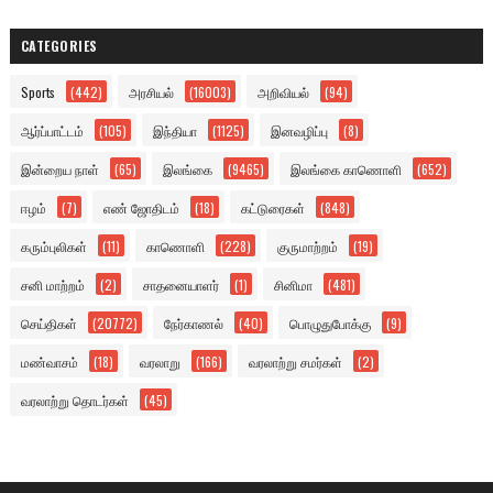
CATEGORIES
Sports
(442)
அரசியல்
(16003)
அறிவியல்
(94)
ஆர்ப்பாட்டம்
(105)
இந்தியா
(1125)
இனவழிப்பு
(8)
இன்றைய நாள்
(65)
இலங்கை
(9465)
இலங்கை காணொளி
(652)
ஈழம்
(7)
எண் ஜோதிடம்
(18)
கட்டுரைகள்
(848)
கரும்புலிகள்
(11)
காணொளி
(228)
குருமாற்றம்
(19)
சனி மாற்றம்
(2)
சாதனையாளர்
(1)
சினிமா
(481)
செய்திகள்
(20772)
நேர்காணல்
(40)
பொழுதுபோக்கு
(9)
மண்வாசம்
(18)
வரலாறு
(166)
வரலாற்று சமர்கள்
(2)
வரலாற்று தொடர்கள்
(45)