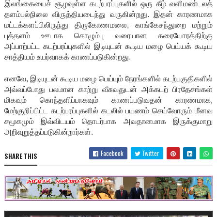
இலங்கையைச் சூழவுள்ள கடற்பரப்புகளில் ஒரு கீழ் வளிமண்டலத்
தளம்பல்நிலை விருத்தியடைந்து வருகின்றது. இதன் காரணமாக
மட்டக்களப்பிலிருந்து திருகோணமலை, காங்கேசந்துறை மற்றும்
புத்தளம் ஊடாக கொழும்பு வரையான கரையோரத்திற்கு
அப்பாற்பட்ட கடற்பரப்புகளில் இடியுடன் கூடிய மழை பெய்யக் கூடிய
சாத்தியம் உயர்வாகக் காணப்படுகின்றது.
எனவே, இடியுடன் கூடிய மழை பெய்யும் நேரங்களில் கடற்பகுதிகளில்
அவ்வப்போது பலமான காற்று வீசுவதுடன் அக்கடற் பிரதேசங்கள்
மிகவும் கொந்தளிப்பாகவும் காணப்படுவதன் காரணமாக,
மேற்குறிப்பிட்ட கடற்பரப்புகளில் கடலில் பயணம் செய்வோரும் மீனவ
சமூகமும் இவ்விடயம் தொடர்பாக அவதானமாக இருக்குமாறு
அறிவுறுத்தப்படுகின்றார்கள்.
Facebook
Twitter
SHARE THIS