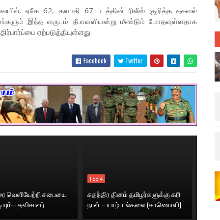
யில், ஏகே 62, தளபதி 67 படத்தின் ரிலீஸ் குறித்த தகவல்
ங்களும் இந்த வருடம் தீபாவளியன்று மீண்டும் மோதவுள்ளதாக
ிர்பார்ப்பை ஏற்படுத்தியுள்ளது.
Facebook
Twitter
FEB 4
னரை வெளியேற்றி சபையை
சுதந்திர தினம் தமிழர்களுக்கு கரி
டியும்– தவிசாளர்
நாள் – யாழ். பல்கலை (காணொளி)