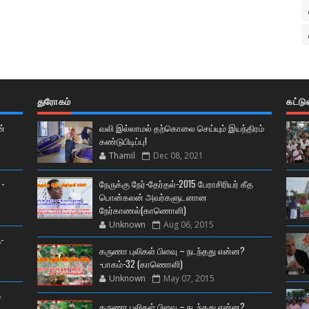
துரோகம்
கட்ட
ன்
வலி இல்லாமல் தற்கொலை செய்யும் இயந்திரம்
கண்டுபிடிப்பு!
Thamil
Dec 08, 2021
 -
நேருக்கு நேர்-தேர்தல்-2015 பேராசிரியர் கீத
பொன்கலன் அவர்களுடனான
நேர்காணல்(காணொளி)
Unknown
Aug 06, 2015
-
கருணா புலிகள் பிளவு – நடந்தது என்ன?
-பாகம்-32 (காணொளி)
Unknown
May 07, 2015
்
கருணா புலிகள் பிளவு – நடந்தது என்ன?