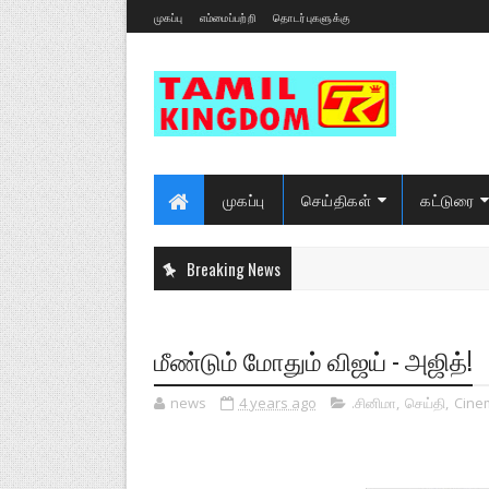
முகப்பு
எம்மைப்பற்றி
தொடர்புகளுக்கு
முகப்பு
செய்திகள்
கட்டுரை
Breaking News
மீண்டும் மோதும் விஜய் - அஜித்!
news
4 years ago
.சினிமா
,
செய்தி
,
Cine