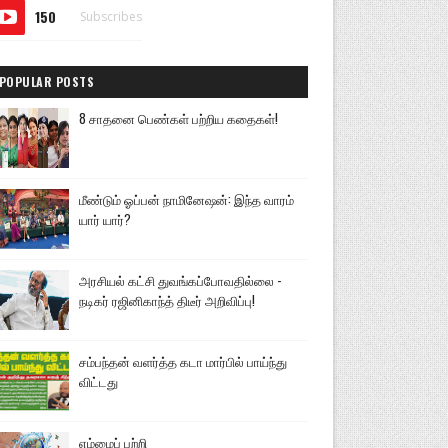
150
Subscribes
POPULAR POSTS
8 சாதனை பெண்கள் பற்றிய கதைகள்!
மீண்டும் ஓப்பன் நாமினேஷன்: இந்த வாரம்
யார் யார்?
அரசியல் கட்சி துவங்கப்போவதில்லை -
நடிகர் ரஜினிகாந்த் திடீர் அறிவிப்பு!
சம்பந்தன் வளர்த்த கடா மார்பில் பாய்ந்து
விட்டது
எம்மைப் பற்றி