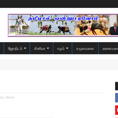
ஜோதிடம்
சினிமா
ஈழம்
சமூகவலை
ஏனையவ
ma
,
News