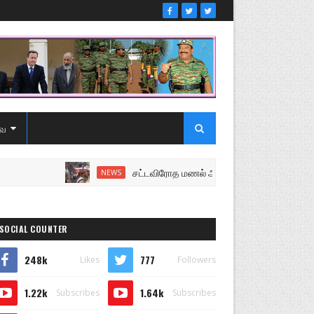
ை
சட்டவிரோத மணல் அகழ்வு விசாரணைக்கு சென்ற பொ
NEWS
SOCIAL COUNTER
248k
777
Likes
Followers
1.22k
1.64k
Subscribes
Subscribes