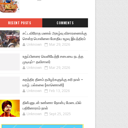
RECENT POSTS
COMMENTS
சட்டவிரோத மணல் அகழ்வு விசாரணைக்கு
சென்ற பொலிஸை மோதிய உழவு இயந்திரம்
Unknown
Mar 29, 2026
உறுப்பினரை வெளியேற்றி சபையை நடத்த
முடியும்– தவிசாளர்
Unknown
Mar 29, 2026
சுதந்திர தினம் தமிழர்களுக்கு கரி நாள் –
யாழ். பல்கலை (காணொளி)
Unknown
Feb 13, 2026
திலீபனுடன் உண்ணா நோன்பு மேடையில்
பதினோராம் நாள்
Unknown
Sept 25, 2025