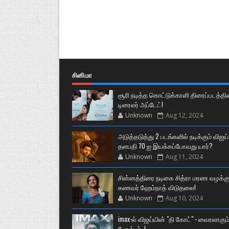
சினிமா
சூரி நடித்த கொட்டுக்காளி திரைப்படத்தி
டிரைலர் அப்டேட்!
Unknown
Aug 12, 2024
அடுத்தடுத்து 2 படங்களில் நடிக்கும் விஜய்
தளபதி 70 ஐ இயக்கப்போவது யார்?
Unknown
Aug 11, 2024
சின்னத்திரை நடிகை சித்ரா மரண வழக்கு
கணவர் ஹேம்நாத் விடுதலை!
Unknown
Aug 10, 2024
imax-ல் விஜய்யின் "தி கோட்" - வைரலாகும
போஸ்டர்..!