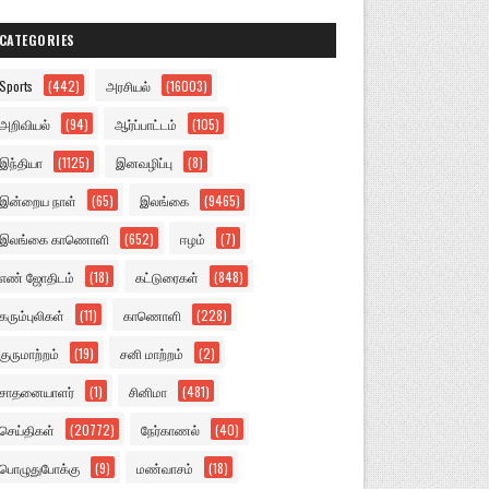
CATEGORIES
Sports
(442)
அரசியல்
(16003)
அறிவியல்
(94)
ஆர்ப்பாட்டம்
(105)
இந்தியா
(1125)
இனவழிப்பு
(8)
இன்றைய நாள்
(65)
இலங்கை
(9465)
இலங்கை காணொளி
(652)
ஈழம்
(7)
எண் ஜோதிடம்
(18)
கட்டுரைகள்
(848)
கரும்புலிகள்
(11)
காணொளி
(228)
குருமாற்றம்
(19)
சனி மாற்றம்
(2)
சாதனையாளர்
(1)
சினிமா
(481)
செய்திகள்
(20772)
நேர்காணல்
(40)
பொழுதுபோக்கு
(9)
மண்வாசம்
(18)