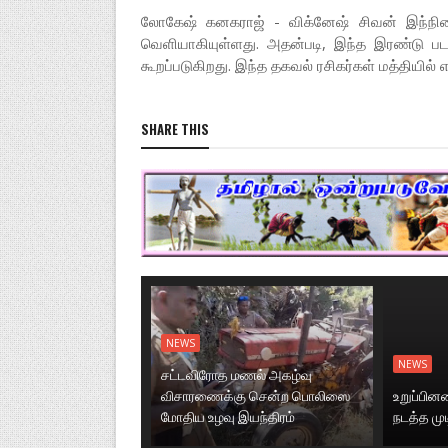
லோகேஷ் கனகராஜ் - விக்னேஷ் சிவன் இந்நிலை
வெளியாகியுள்ளது. அதன்படி, இந்த இரண்டு பட
கூறப்படுகிறது. இந்த தகவல் ரசிகர்கள் மத்தியில் எத
SHARE THIS
NEWS
NEWS
சட்டவிரோத மணல் அகழ்வு
விசாரணைக்கு சென்ற பொலிஸை
உறுப்பி
மோதிய உழவு இயந்திரம்
நடத்த மு