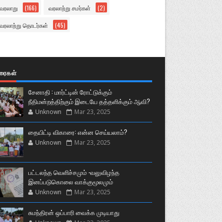
வரலாறு
(166)
வரலாற்று சமர்கள்
(2)
வரலாற்று தொடர்கள்
(45)
ுரைகள்
சேனாதி : மார்ட்டின் ரோட்டுக்கும்
நீதிமன்றத்திற்கும் இடையே தத்தளிக்கும் ஆவி?
Unknown
Mar 23, 2025
தையிட்டி விகாரை: என்ன செய்யலாம்?
Unknown
Mar 23, 2025
பட்டலந்த வெளிச்சமும் -வலுவிழந்த
இனப்படுகொலை வாக்குமூலமும்
Unknown
Mar 23, 2025
சுமந்திரன் ஒப்பாரி வைக்க முடியாது