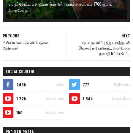
பெருந்தோட்ட தொழிலாளர்களின் நாளாந்த சம்பளம் 1700 ரூபாய்
நிறைவேற்றம்!
PREVIOUS
NEXT
மின்சார சபை வெளியிட்டுள்ள
பிரபல தயாரிப்பு நிறுவனத்துடன்
அறிக்கை!
இணைந்த லோகேஷ்.. வெளியான
தளபதி 67 அப்டேட்..
SOCIAL COUNTER
248k
777
Likes
Followers
1.22k
1.64k
Subscribes
Subscribes
150
Subscribes
POPULAR POSTS