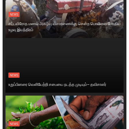
NEWS
சட்டவிரோத மணல் அகழ்வு விசாரணைக்கு சென்ற பொலிஸை மோதிய
உழவு இயந்திரம்
NEWS
உறுப்பினரை வெளியேற்றி சபையை நடத்த முடியும்– தவிசாளர்
NEWS