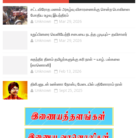
சட்டவிரோத மணல் அகழ்வு விசாரணைக்கு சென்ற பொலிஸை
மோதிய உழவு இயந்திரம்
Unknown
Mar 29, 2026
உறுப்பினரை வெளியேற்றி சபையை நடத்த முடியும்– தவிசாளர்
Unknown
Mar 29, 2026
சுதந்திர தினம் தமிழர்களுக்கு கரி நாள் – யாழ். பல்கலை
(காணொளி)
Unknown
Feb 13, 2026
திலீபனுடன் உண்ணா நோன்பு மேடையில் பதினோராம் நாள்
Unknown
Sept 25, 2025