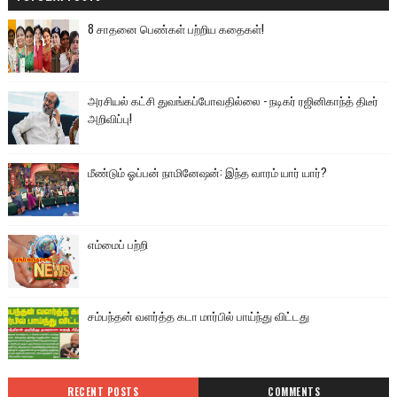
8 சாதனை பெண்கள் பற்றிய கதைகள்!
அரசியல் கட்சி துவங்கப்போவதில்லை - நடிகர் ரஜினிகாந்த் திடீர்
அறிவிப்பு!
மீண்டும் ஓப்பன் நாமினேஷன்: இந்த வாரம் யார் யார்?
எம்மைப் பற்றி
சம்பந்தன் வளர்த்த கடா மார்பில் பாய்ந்து விட்டது
RECENT POSTS
COMMENTS