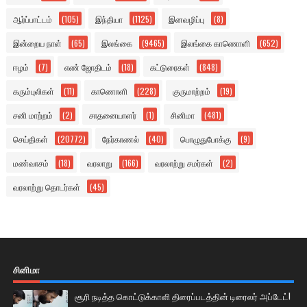
ஆர்ப்பாட்டம்
(105)
இந்தியா
(1125)
இனவழிப்பு
(8)
இன்றைய நாள்
(65)
இலங்கை
(9465)
இலங்கை காணொளி
(652)
ஈழம்
(7)
எண் ஜோதிடம்
(18)
கட்டுரைகள்
(848)
கரும்புலிகள்
(11)
காணொளி
(228)
குருமாற்றம்
(19)
சனி மாற்றம்
(2)
சாதனையாளர்
(1)
சினிமா
(481)
செய்திகள்
(20772)
நேர்காணல்
(40)
பொழுதுபோக்கு
(9)
மண்வாசம்
(18)
வரலாறு
(166)
வரலாற்று சமர்கள்
(2)
வரலாற்று தொடர்கள்
(45)
சினிமா
சூரி நடித்த கொட்டுக்காளி திரைப்படத்தின் டிரைலர் அப்டேட்!