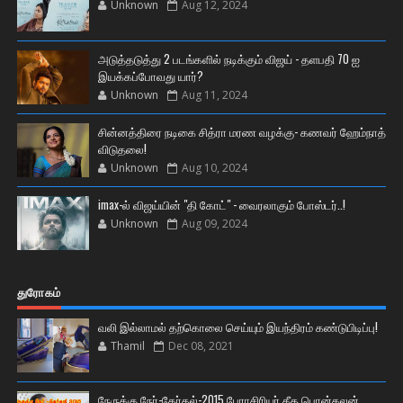
Unknown
Aug 12, 2024
அடுத்தடுத்து 2 படங்களில் நடிக்கும் விஜய் - தளபதி 70 ஐ
இயக்கப்போவது யார்?
Unknown
Aug 11, 2024
சின்னத்திரை நடிகை சித்ரா மரண வழக்கு- கணவர் ஹேம்நாத்
விடுதலை!
Unknown
Aug 10, 2024
imax-ல் விஜய்யின் "தி கோட்" - வைரலாகும் போஸ்டர்..!
Unknown
Aug 09, 2024
துரோகம்
வலி இல்லாமல் தற்கொலை செய்யும் இயந்திரம் கண்டுபிடிப்பு!
Thamil
Dec 08, 2021
நேருக்கு நேர்-தேர்தல்-2015 பேராசிரியர் கீத பொன்கலன்