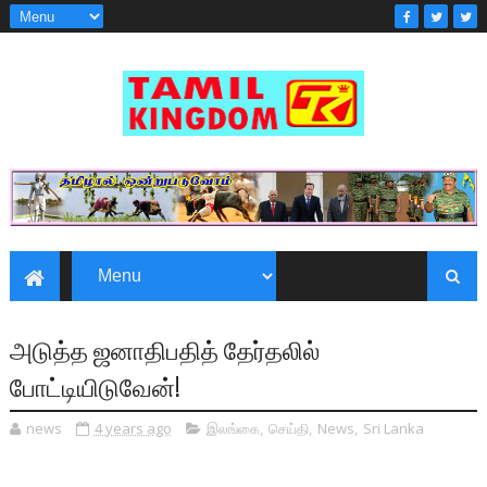
அடுத்த ஜனாதிபதித் தேர்தலில்
போட்டியிடுவேன்!
news
4 years ago
இலங்கை
,
செய்தி
,
News
,
Sri Lanka