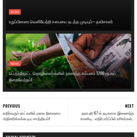
NEWS
உறுப்பினரை வெளியேற்றி சபையை நடத்த முடியும்– தவிசாளர்
NEWS
பெருந்தோட்ட தொழிலாளர்களின் நாளாந்த சம்பளம் 1700 ரூபாய்
நிறைவேற்றம்!
PREVIOUS
NEXT
எதிர்வரும் நாட்களில் மலை நிலைமை
தளபதி 67-ல் நடிகராக இணைந்த
அதிகரிக்கக்கூடிய சாத்தியம்!
சாண்டி.. எதிர்பார்ப்பில் ரசிகர்கள்..