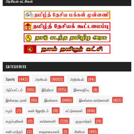
அரசியல் கட்சிகள்
CATEGORIES
Sports
(442)
அரசியல்
(16003)
அறிவியல்
(94)
ஆர்ப்பாட்டம்
(105)
இந்தியா
(1125)
இனவழிப்பு
(8)
இன்றைய நாள்
(65)
இலங்கை
(9465)
இலங்கை காணொளி
(652)
ஈழம்
(7)
எண் ஜோதிடம்
(18)
கட்டுரைகள்
(848)
கரும்புலிகள்
(11)
காணொளி
(228)
குருமாற்றம்
(19)
சனி மாற்றம்
(2)
சாதனையாளர்
(1)
சினிமா
(481)