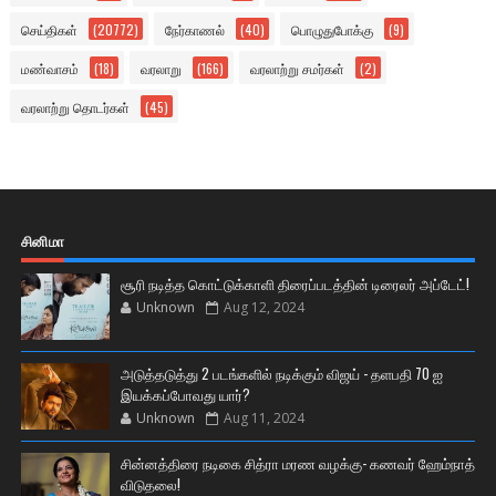
செய்திகள்
(20772)
நேர்காணல்
(40)
பொழுதுபோக்கு
(9)
மண்வாசம்
(18)
வரலாறு
(166)
வரலாற்று சமர்கள்
(2)
வரலாற்று தொடர்கள்
(45)
சினிமா
சூரி நடித்த கொட்டுக்காளி திரைப்படத்தின் டிரைலர் அப்டேட்!
Unknown
Aug 12, 2024
அடுத்தடுத்து 2 படங்களில் நடிக்கும் விஜய் - தளபதி 70 ஐ
இயக்கப்போவது யார்?
Unknown
Aug 11, 2024
சின்னத்திரை நடிகை சித்ரா மரண வழக்கு- கணவர் ஹேம்நாத்
விடுதலை!