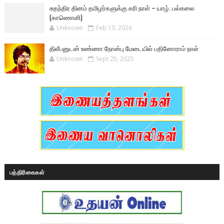
சுதந்திர தினம் தமிழர்களுக்கு கரி நாள் – யாழ். பல்கலை
(காணொளி)
Unknown
Feb 13, 2026
திலீபனுடன் உண்ணா நோன்பு மேடையில் பதினோராம் நாள்
Unknown
Sept 25, 2025
பத்திரிகைகள்