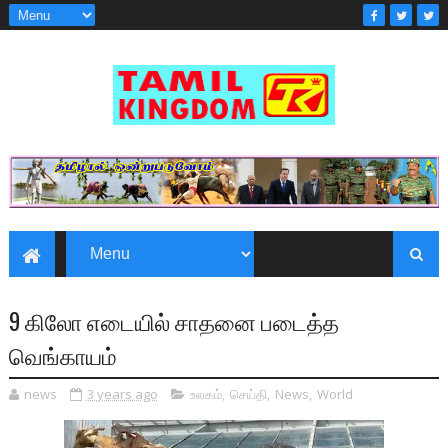
9 கிலோ எடையில் சாதனை படைத்த
வெங்காயம்
news
3 years ago
உலகம்
,
செய்தி
,
News
,
World