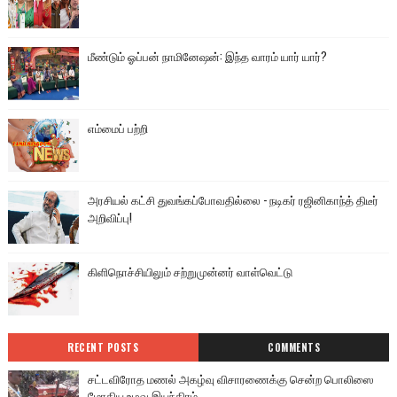
மீண்டும் ஓப்பன் நாமினேஷன்: இந்த வாரம் யார் யார்?
எம்மைப் பற்றி
அரசியல் கட்சி துவங்கப்போவதில்லை - நடிகர் ரஜினிகாந்த் திடீர்
அறிவிப்பு!
கிளிநொச்சியிலும் சற்றுமுன்னர் வாள்வெட்டு
RECENT POSTS
COMMENTS
சட்டவிரோத மணல் அகழ்வு விசாரணைக்கு சென்ற பொலிஸை
மோதிய உழவு இயந்திரம்