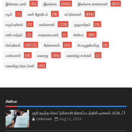
இன்றைய நாள்
(65)
இலங்கை
(9465)
இலங்கை காணொளி
(652)
ஈழம்
(7)
எண் ஜோதிடம்
(18)
கட்டுரைகள்
(848)
கரும்புலிகள்
(11)
காணொளி
(228)
குருமாற்றம்
(19)
சனி மாற்றம்
(2)
சாதனையாளர்
(1)
சினிமா
(481)
செய்திகள்
(20772)
நேர்காணல்
(40)
பொழுதுபோக்கு
(9)
மண்வாசம்
(18)
வரலாறு
(166)
வரலாற்று சமர்கள்
(2)
வரலாற்று தொடர்கள்
(45)
சினிமா
சூரி நடித்த கொட்டுக்காளி திரைப்படத்தின் டிரைலர் அப்டேட்!
Unknown
Aug 12, 2024