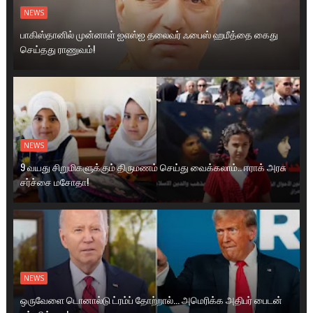
NEWS
பாகிஸ்தானில் முன்னாள் ஐஎஸ்ஐ தலைவர் ஃபைஸ் ஹமீத்தை கைது
செய்தது ராணுவம்!
NEWS
9 வயது சிறுமிகளுக்கும் திருமணம் செய்து வைக்கலாம்.. ஈராக் அரசு
சர்ச்சை மசோதா!
NEWS
ஒருவேளை டொனால்டு ட்ரம்ப் தோற்றால்... அமெரிக்க அதிபர் பைடன்