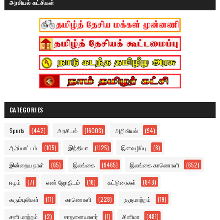
அரசியல் கட்சிகள்
CATEGORIES
Sports
(442)
அரசியல்
(16003)
அறிவியல்
(94)
ஆர்ப்பாட்டம்
(105)
இந்தியா
(1125)
இனவழிப்பு
(8)
இன்றைய நாள்
(65)
இலங்கை
(9465)
இலங்கை காணொளி
(652)
ஈழம்
(7)
எண் ஜோதிடம்
(18)
கட்டுரைகள்
(848)
கரும்புலிகள்
(11)
காணொளி
(228)
குருமாற்றம்
(19)
சனி மாற்றம்
(2)
சாதனையாளர்
(1)
சினிமா
(481)