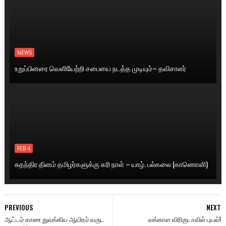
NEWS
உறுப்பினரை வெளியேற்றி சபையை நடத்த முடியும்– தவிசாளர்
FEB 4
சுதந்திர தினம் தமிழர்களுக்கு கரி நாள் – யாழ். பல்கலை (காணொளி)
PREVIOUS
NEXT
ஆட்டம் காண துவங்கிய ஆயிரம் வருட
வங்காள விரிகுடாவில் புயல்!