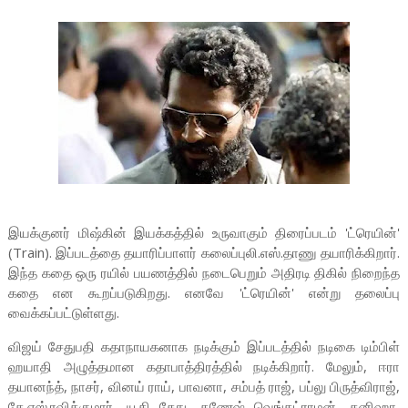
இயக்குனர் மிஷ்கின் இயக்கத்தில் உருவாகும் திரைப்படம் 'ட்ரெயின்'
(Train). இப்படத்தை தயாரிப்பாளர் கலைப்புலி.எஸ்.தாணு தயாரிக்கிறார்.
இந்த கதை ஒரு ரயில் பயணத்தில் நடைபெறும் அதிரடி திகில் நிறைந்த
கதை என கூறப்படுகிறது. எனவே 'ட்ரெயின்' என்று தலைப்பு
வைக்கப்பட்டுள்ளது.
விஜய் சேதுபதி கதாநாயகனாக நடிக்கும் இப்படத்தில் நடிகை டிம்பிள்
ஹயாதி அழுத்தமான கதாபாத்திரத்தில் நடிக்கிறார். மேலும், ஈரா
தயானந்த், நாசர், வினய் ராய், பாவனா, சம்பத் ராஜ், பப்லு பிருத்விராஜ்,
கே.எஸ்.ரவிக்குமார், யூகி சேது, கணேஷ் வெங்கட்ராமன், கனிஹா,