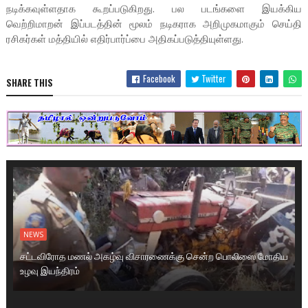
நடிக்கவுள்ளதாக கூறப்படுகிறது. பல படங்களை இயக்கிய
வெற்றிமாறன் இப்படத்தின் மூலம் நடிகராக அறிமுகமாகும் செய்தி
ரசிகர்கள் மத்தியில் எதிர்பார்ப்பை அதிகப்படுத்தியுள்ளது.
Facebook
Twitter
SHARE THIS
NEWS
சட்டவிரோத மணல் அகழ்வு விசாரணைக்கு சென்ற பொலிஸை மோதிய
உழவு இயந்திரம்