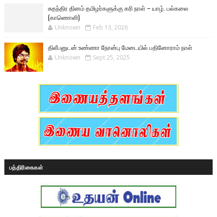
சுதந்திர தினம் தமிழர்களுக்கு கரி நாள் – யாழ். பல்கலை
(காணொளி)
Unknown
Feb 13, 2026
திலீபனுடன் உண்ணா நோன்பு மேடையில் பதினோராம் நாள்
Unknown
Sept 25, 2025
பத்திரிகைகள்