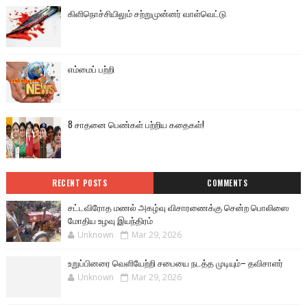
கிளிநொச்சியிலும் சற்றுமுன்னர் வாள்வெட்டு
எம்மைப் பற்றி
8 சாதனை பெண்கள் பற்றிய கதைகள்!
RECENT POSTS
COMMENTS
சட்டவிரோத மணல் அகழ்வு விசாரணைக்கு சென்ற பொலிஸை
மோதிய உழவு இயந்திரம்
Unknown
Mar 29, 2026
உறுப்பினரை வெளியேற்றி சபையை நடத்த முடியும்– தவிசாளர்
Unknown
Mar 29, 2026