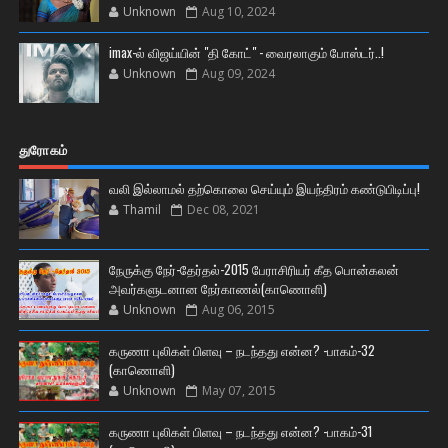
Unknown
Aug 10, 2024
imax-ல் விஜய்யின் "தி கோட்" - வைரலாகும் போஸ்டர்..!
Unknown
Aug 09, 2024
துரோகம்
வலி இல்லாமல் தற்கொலை செய்யும் இயந்திரம் கண்டுபிடிப்பு!
Thamil
Dec 08, 2021
நேருக்கு நேர்-தேர்தல்-2015 பேராசிரியர் கீத பொன்கலன்
அவர்களுடனான நேர்காணல்(காணொளி)
Unknown
Aug 06, 2015
கருணா புலிகள் பிளவு – நடந்தது என்ன? -பாகம்-32
(காணொளி)
Unknown
May 07, 2015
கருணா புலிகள் பிளவு – நடந்தது என்ன? -பாகம்-31