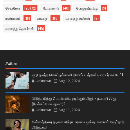
செய்திகள்
(20772)
நேர்காணல்
(40)
பொழுதுபோக்கு
(9)
மண்வாசம்
(18)
வரலாறு
(166)
வரலாற்று சமர்கள்
(2)
வரலாற்று தொடர்கள்
(45)
சினிமா
சூரி நடித்த கொட்டுக்காளி திரைப்படத்தின் டிரைலர் அப்டேட்!
Unknown
Aug 12, 2024
அடுத்தடுத்து 2 படங்களில் நடிக்கும் விஜய் - தளபதி 70 ஐ
இயக்கப்போவது யார்?
Unknown
Aug 11, 2024
சின்னத்திரை நடிகை சித்ரா மரண வழக்கு- கணவர் ஹேம்நாத்
விடுதலை!