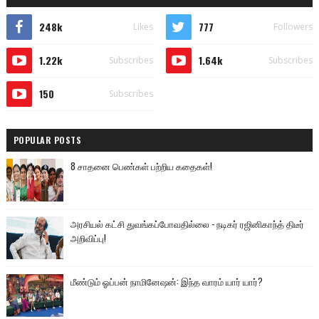
248k
777
Likes
Followers
1.22k
1.64k
Subscribes
Subscribes
150
Subscribes
POPULAR POSTS
8 சாதனை பெண்கள் பற்றிய கதைகள்!
அரசியல் கட்சி துவங்கப்போவதில்லை - நடிகர் ரஜினிகாந்த் திடீர்
அறிவிப்பு!
மீண்டும் ஓப்பன் நாமினேஷன்: இந்த வாரம் யார் யார்?