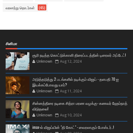
வரலாற்று தொடர்கள்
(45)
சினிமா
சூரி நடித்த கொட்டுக்காளி திரைப்படத்தின் டிரைலர் அப்டேட்!
Unknown
Aug 12, 2024
அடுத்தடுத்து 2 படங்களில் நடிக்கும் விஜய் - தளபதி 70 ஐ
இயக்கப்போவது யார்?
Unknown
Aug 11, 2024
சின்னத்திரை நடிகை சித்ரா மரண வழக்கு- கணவர் ஹேம்நாத்
விடுதலை!
Unknown
Aug 10, 2024
imax-ல் விஜய்யின் "தி கோட்" - வைரலாகும் போஸ்டர்..!