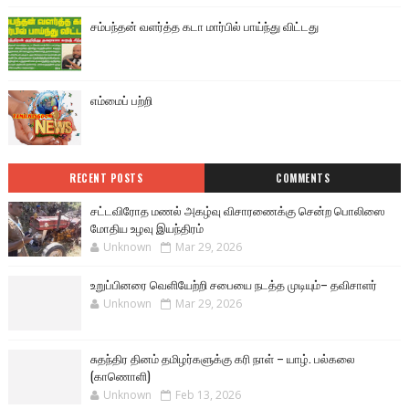
சம்பந்தன் வளர்த்த கடா மார்பில் பாய்ந்து விட்டது
எம்மைப் பற்றி
RECENT POSTS
COMMENTS
சட்டவிரோத மணல் அகழ்வு விசாரணைக்கு சென்ற பொலிஸை
மோதிய உழவு இயந்திரம்
Unknown
Mar 29, 2026
உறுப்பினரை வெளியேற்றி சபையை நடத்த முடியும்– தவிசாளர்
Unknown
Mar 29, 2026
சுதந்திர தினம் தமிழர்களுக்கு கரி நாள் – யாழ். பல்கலை
(காணொளி)
Unknown
Feb 13, 2026