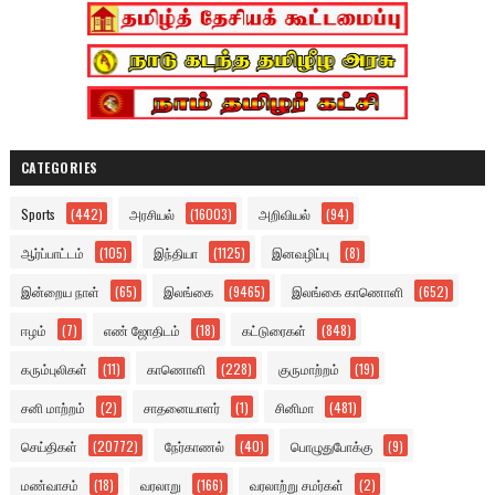
CATEGORIES
Sports
(442)
அரசியல்
(16003)
அறிவியல்
(94)
ஆர்ப்பாட்டம்
(105)
இந்தியா
(1125)
இனவழிப்பு
(8)
இன்றைய நாள்
(65)
இலங்கை
(9465)
இலங்கை காணொளி
(652)
ஈழம்
(7)
எண் ஜோதிடம்
(18)
கட்டுரைகள்
(848)
கரும்புலிகள்
(11)
காணொளி
(228)
குருமாற்றம்
(19)
சனி மாற்றம்
(2)
சாதனையாளர்
(1)
சினிமா
(481)
செய்திகள்
(20772)
நேர்காணல்
(40)
பொழுதுபோக்கு
(9)
மண்வாசம்
(18)
வரலாறு
(166)
வரலாற்று சமர்கள்
(2)