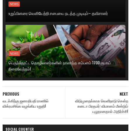
NEWS
உறுப்பினரை வெளியேற்றி சபையை நடத்த முடியும்– தவிசாளர்
NEWS
பெருந்தோட்ட தொழிலாளர்களின் நாளாந்த சம்பளம் 1700 ரூபாய்
நிறைவேற்றம்!
PREVIOUS
NEXT
வடக்கிற்கு ஜனாதிபதி ராணில்
விடுமுறைக்காக வெளிநாடு சென்ற
விக்ரமசிங்க வழங்கிய உறுதி!
கனடா பிரதமர்: விமானம் மீண்டும்
பழுதானதால் அதிர்ச்சி!
SOCIAL COUNTER