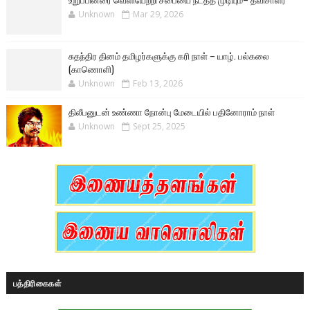
Unknown
Mar 29, 2026
சுதந்திர தினம் தமிழர்களுக்கு கரி நாள் – யாழ். பல்கலை
(காணொளி)
Unknown
Feb 13, 2026
திலீபனுடன் உண்ணா நோன்பு மேடையில் பதினோராம் நாள்
Unknown
Sept 25, 2025
பத்திரிகைகள்