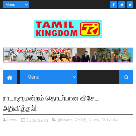
நாடாளுமன்றம் தொடர்பான விசேட
அறிவித்தல்!
news
3 years ago
இலங்கை
,
செய்தி
,
News
,
Sri Lanka