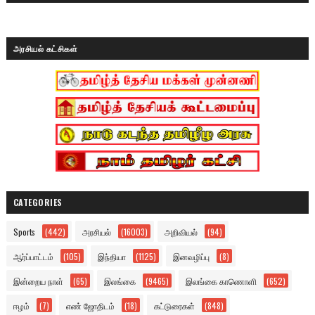
அரசியல் கட்சிகள்
CATEGORIES
Sports
(442)
அரசியல்
(16003)
அறிவியல்
(94)
ஆர்ப்பாட்டம்
(105)
இந்தியா
(1125)
இனவழிப்பு
(8)
இன்றைய நாள்
(65)
இலங்கை
(9465)
இலங்கை காணொளி
(652)
ஈழம்
(7)
எண் ஜோதிடம்
(18)
கட்டுரைகள்
(848)