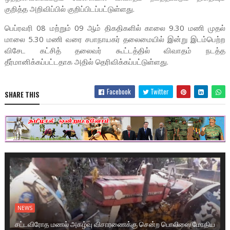
குறித்த அறிவிப்பில் குறிப்பிடப்பட்டுள்ளது.
பெப்ரவரி 08 மற்றும் 09 ஆம் திகதிகளில் காலை 9.30 மணி முதல்
மாலை 5.30 மணி வரை சபாநாயகர் தலைமையில் இன்று இடம்பெற்ற
விசேட கட்சித் தலைவர் கூட்டத்தில் விவாதம் நடத்த
தீர்மானிக்கப்பட்டதாக அதில் தெரிவிக்கப்பட்டுள்ளது.
Facebook
Twitter
SHARE THIS
NEWS
சட்டவிரோத மணல் அகழ்வு விசாரணைக்கு சென்ற பொலிஸை மோதிய