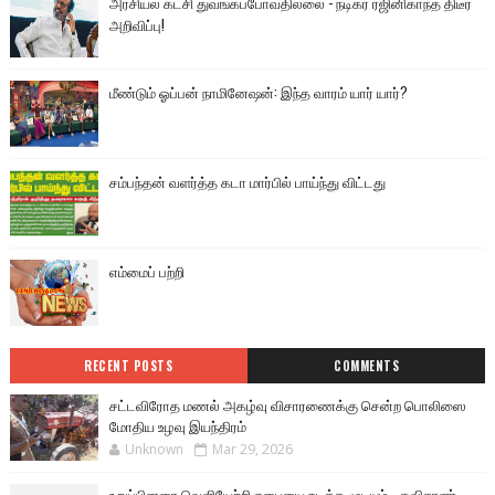
அரசியல் கட்சி துவங்கப்போவதில்லை - நடிகர் ரஜினிகாந்த் திடீர்
அறிவிப்பு!
மீண்டும் ஓப்பன் நாமினேஷன்: இந்த வாரம் யார் யார்?
சம்பந்தன் வளர்த்த கடா மார்பில் பாய்ந்து விட்டது
எம்மைப் பற்றி
RECENT POSTS
COMMENTS
சட்டவிரோத மணல் அகழ்வு விசாரணைக்கு சென்ற பொலிஸை
மோதிய உழவு இயந்திரம்
Unknown
Mar 29, 2026
உறுப்பினரை வெளியேற்றி சபையை நடத்த முடியும்– தவிசாளர்