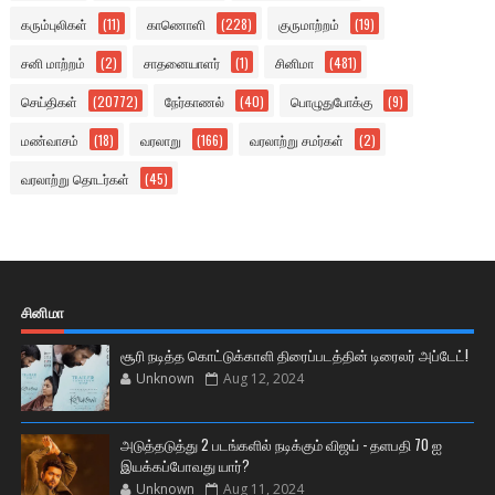
கரும்புலிகள்
(11)
காணொளி
(228)
குருமாற்றம்
(19)
சனி மாற்றம்
(2)
சாதனையாளர்
(1)
சினிமா
(481)
செய்திகள்
(20772)
நேர்காணல்
(40)
பொழுதுபோக்கு
(9)
மண்வாசம்
(18)
வரலாறு
(166)
வரலாற்று சமர்கள்
(2)
வரலாற்று தொடர்கள்
(45)
சினிமா
சூரி நடித்த கொட்டுக்காளி திரைப்படத்தின் டிரைலர் அப்டேட்!
Unknown
Aug 12, 2024
அடுத்தடுத்து 2 படங்களில் நடிக்கும் விஜய் - தளபதி 70 ஐ
இயக்கப்போவது யார்?
Unknown
Aug 11, 2024