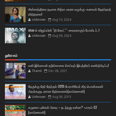
சின்னத்திரை நடிகை சித்ரா மரண வழக்கு- கணவர் ஹேம்நாத்
விடுதலை!
Unknown
Aug 10, 2024
imax-ல் விஜய்யின் "தி கோட்" - வைரலாகும் போஸ்டர்..!
Unknown
Aug 09, 2024
துரோகம்
வலி இல்லாமல் தற்கொலை செய்யும் இயந்திரம் கண்டுபிடிப்பு!
Thamil
Dec 08, 2021
நேருக்கு நேர்-தேர்தல்-2015 பேராசிரியர் கீத பொன்கலன்
அவர்களுடனான நேர்காணல்(காணொளி)
Unknown
Aug 06, 2015
கருணா புலிகள் பிளவு – நடந்தது என்ன? -பாகம்-32
(காணொளி)