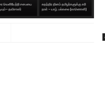
னரை வெளியேற்றி சபையை
சுதந்திர தினம் தமிழர்களுக்கு கரி
டியும்– தவிசாளர்
நாள் – யாழ். பல்கலை (காணொளி)