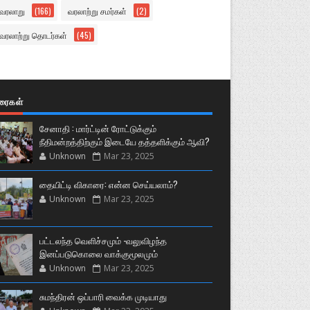
வரலாறு
(166)
வரலாற்று சமர்கள்
(2)
வரலாற்று தொடர்கள்
(45)
ுரைகள்
சேனாதி : மார்ட்டின் ரோட்டுக்கும்
நீதிமன்றத்திற்கும் இடையே தத்தளிக்கும் ஆவி?
Unknown
Mar 23, 2025
தையிட்டி விகாரை: என்ன செய்யலாம்?
Unknown
Mar 23, 2025
பட்டலந்த வெளிச்சமும் -வலுவிழந்த
இனப்படுகொலை வாக்குமூலமும்
Unknown
Mar 23, 2025
சுமந்திரன் ஒப்பாரி வைக்க முடியாது