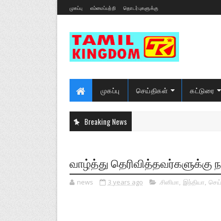
முகப்பு
எம்மைப்பற்றி
தொடர்புகளுக்கு
முகப்பு
செய்திகள்
கட்டுரை
Breaking News
வாழ்த்து தெரிவித்தவர்களுக்கு நன
news
3 years ago
.சினிமா
,
இந்தியா
,
செய்