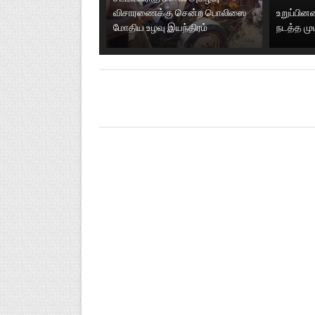
விசாரணைக்கு சென்ற பொலிஸை
உறுப்பி
மோதிய உழவு இயந்திரம்
நடத்த மு