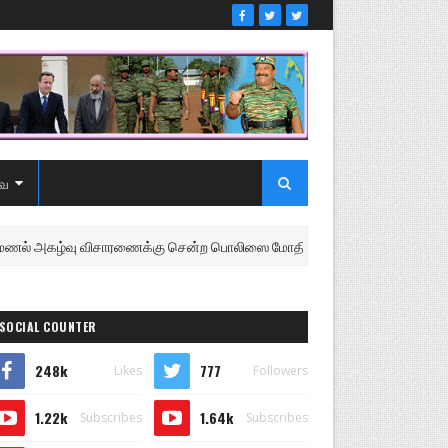
ை
கழ்வு விசாரணைக்கு சென்ற பொலிஸை மோதிய உழவு இயந்திரம்
SOCIAL COUNTER
248k
777
Likes
Followers
1.22k
1.64k
Subscribes
Subscribes