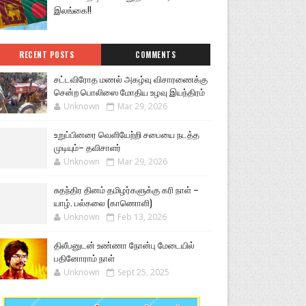
இலங்கை!!
RECENT POSTS
COMMENTS
சட்டவிரோத மணல் அகழ்வு விசாரணைக்கு
சென்ற பொலிஸை மோதிய உழவு இயந்திரம்
Unknown
Mar 29, 2026
உறுப்பினரை வெளியேற்றி சபையை நடத்த
முடியும்– தவிசாளர்
Unknown
Mar 29, 2026
சுதந்திர தினம் தமிழர்களுக்கு கரி நாள் –
யாழ். பல்கலை (காணொளி)
Unknown
Feb 13, 2026
திலீபனுடன் உண்ணா நோன்பு மேடையில்
பதினோராம் நாள்
Unknown
Sept 25, 2025