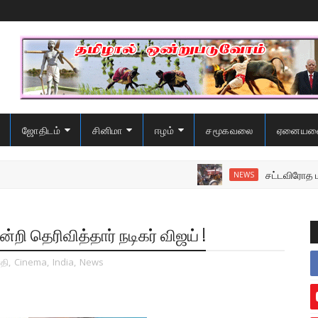
ஜோதிடம்
சினிமா
ஈழம்
சமூகவலை
ஏனையவ
சட்டவிரோத மணல் அ
NEWS
்றி தெரிவித்தார் நடிகர் விஜய் !
தி
,
Cinema
,
India
,
News