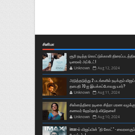
சினிமா
சூரி நடித்த கொட்டுக்காளி திரைப்படத்தி
டிரைலர் அப்டேட்!
Unknown
Aug 12, 2024
அடுத்தடுத்து 2 படங்களில் நடிக்கும் விஜய்
தளபதி 70 ஐ இயக்கப்போவது யார்?
Unknown
Aug 11, 2024
சின்னத்திரை நடிகை சித்ரா மரண வழக்கு
கணவர் ஹேம்நாத் விடுதலை!
Unknown
Aug 10, 2024
imax-ல் விஜய்யின் "தி கோட்" - வைரலாகும
போஸ்டர்..!