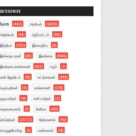
CATEGORIES
Sports
(442)
அரசியல்
(16003)
அறிவியல்
(94)
ஆர்ப்பாட்டம்
(105)
இந்தியா
(1125)
இனவழிப்பு
(8)
இன்றைய நாள்
(65)
இலங்கை
(9465)
இலங்கை காணொளி
(652)
ஈழம்
(7)
எண் ஜோதிடம்
(18)
கட்டுரைகள்
(848)
கரும்புலிகள்
(11)
காணொளி
(228)
குருமாற்றம்
(19)
சனி மாற்றம்
(2)
சாதனையாளர்
(1)
சினிமா
(481)
செய்திகள்
(20772)
நேர்காணல்
(40)
பொழுதுபோக்கு
(9)
மண்வாசம்
(18)