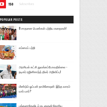
150
Subscribes
POPULAR POSTS
8 சாதனை பெண்கள் பற்றிய கதைகள்!
எம்மைப் பற்றி
அரசியல் கட்சி துவங்கப்போவதில்லை -
நடிகர் ரஜினிகாந்த் திடீர் அறிவிப்பு!
மீண்டும் ஓப்பன் நாமினேஷன்: இந்த வாரம்
யார் யார்?
பங்களாதேஷிடம் கடனுதவி கோரிய