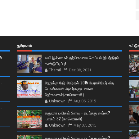
துரோகம்
கட்ட
ன்
வலி இல்லாமல் தற்கொலை செய்யும் இயந்திரம்
கண்டுபிடிப்பு!
Thamil
Dec 08, 2021
 -
நேருக்கு நேர்-தேர்தல்-2015 பேராசிரியர் கீத
பொன்கலன் அவர்களுடனான
நேர்காணல்(காணொளி)
Unknown
Aug 06, 2015
-
கருணா புலிகள் பிளவு – நடந்தது என்ன?
-பாகம்-32 (காணொளி)
Unknown
May 07, 2015
்
கருணா புலிகள் பிளவு – நடந்தது என்ன?