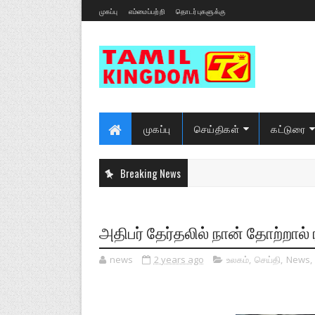
முகப்பு
எம்மைப்பற்றி
தொடர்புகளுக்கு
முகப்பு
செய்திகள்
கட்டுரை
Breaking News
அதிபர் தேர்தலில் நான் தோற்றால் ரத
news
2 years ago
உலகம்
,
செய்தி
,
News
,