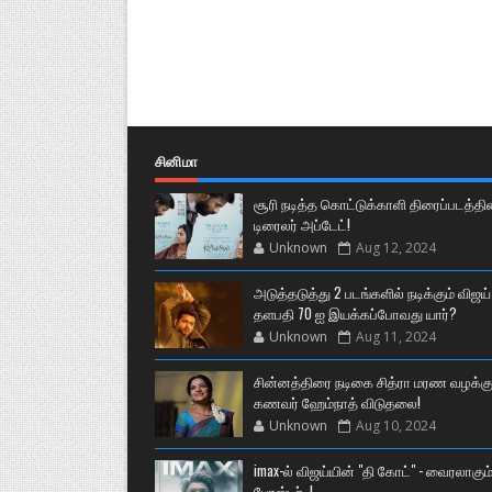
சினிமா
சூரி நடித்த கொட்டுக்காளி திரைப்படத்தி
டிரைலர் அப்டேட்!
Unknown
Aug 12, 2024
அடுத்தடுத்து 2 படங்களில் நடிக்கும் விஜய்
தளபதி 70 ஐ இயக்கப்போவது யார்?
Unknown
Aug 11, 2024
சின்னத்திரை நடிகை சித்ரா மரண வழக்கு
கணவர் ஹேம்நாத் விடுதலை!
Unknown
Aug 10, 2024
imax-ல் விஜய்யின் "தி கோட்" - வைரலாகும
போஸ்டர்..!