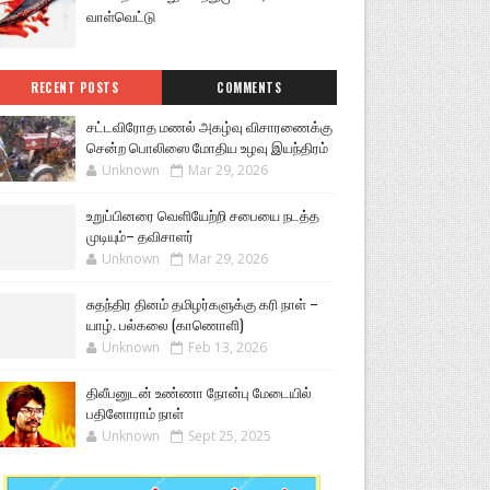
வாள்வெட்டு
RECENT POSTS
COMMENTS
சட்டவிரோத மணல் அகழ்வு விசாரணைக்கு
சென்ற பொலிஸை மோதிய உழவு இயந்திரம்
Unknown
Mar 29, 2026
உறுப்பினரை வெளியேற்றி சபையை நடத்த
முடியும்– தவிசாளர்
Unknown
Mar 29, 2026
சுதந்திர தினம் தமிழர்களுக்கு கரி நாள் –
யாழ். பல்கலை (காணொளி)
Unknown
Feb 13, 2026
திலீபனுடன் உண்ணா நோன்பு மேடையில்
பதினோராம் நாள்
Unknown
Sept 25, 2025