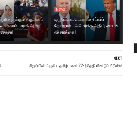
NEWS
ிறுமிகளுக்கும் திருமணம்
ஒருவேளை டொனால்டு ட்ரம்ப்
ைக்கலாம்.. ஈராக் அரசு
தோற்றால்... அமெரிக்க அதிபர் பைடன்
 மசோதா!
எச்சரிக்கை!
NEXT
்.
விஜய்யின் அழகிய தமிழ் மகன் 22- ந்தேதி மீண்டும் ரீ ரிலீஸ்!