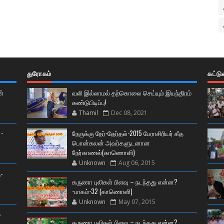
துரோகம்
கட்ட
ன்
வலி இல்லாமல் தற்கொலை செய்யும் இயந்திரம்
கண்டுபிடிப்பு!
Thamil
Dec 08, 2021
 -
நேருக்கு நேர்-தேர்தல்-2015 பேராசிரியர் கீத
பொன்கலன் அவர்களுடனான
நேர்காணல்(காணொளி)
Unknown
Aug 06, 2015
-
கருணா புலிகள் பிளவு – நடந்தது என்ன?
-பாகம்-32 (காணொளி)
Unknown
May 07, 2015
்
கருணா புலிகள் பிளவு – நடந்தது என்ன?