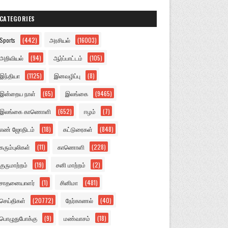
CATEGORIES
Sports
(442)
அரசியல்
(16003)
அறிவியல்
(94)
ஆர்ப்பாட்டம்
(105)
இந்தியா
(1125)
இனவழிப்பு
(8)
இன்றைய நாள்
(65)
இலங்கை
(9465)
இலங்கை காணொளி
(652)
ஈழம்
(7)
எண் ஜோதிடம்
(18)
கட்டுரைகள்
(848)
கரும்புலிகள்
(11)
காணொளி
(228)
குருமாற்றம்
(19)
சனி மாற்றம்
(2)
சாதனையாளர்
(1)
சினிமா
(481)
செய்திகள்
(20772)
நேர்காணல்
(40)
பொழுதுபோக்கு
(9)
மண்வாசம்
(18)