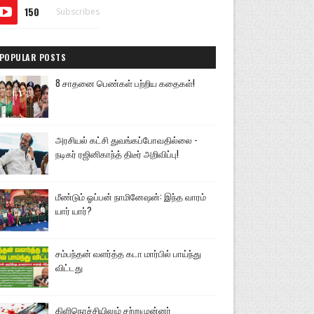
150
Subscribes
POPULAR POSTS
8 சாதனை பெண்கள் பற்றிய கதைகள்!
அரசியல் கட்சி துவங்கப்போவதில்லை -
நடிகர் ரஜினிகாந்த் திடீர் அறிவிப்பு!
மீண்டும் ஓப்பன் நாமினேஷன்: இந்த வாரம்
யார் யார்?
சம்பந்தன் வளர்த்த கடா மார்பில் பாய்ந்து
விட்டது
கிளிநொச்சியிலும் சற்றுமுன்னர்