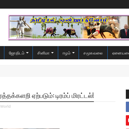
ஜோதிடம்
சினிமா
ஈழம்
சமூகவலை
ஏனையவ
்தக்களறி ஏற்படும்: டிரம்ப் மிரட்டல்!
World