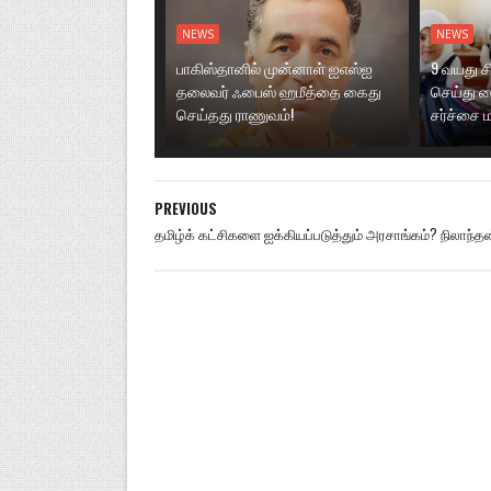
NEWS
NEWS
பாகிஸ்தானில் முன்னாள் ஐஎஸ்ஐ
9 வயது ச
தலைவர் ஃபைஸ் ஹமீத்தை கைது
செய்து வ
செய்தது ராணுவம்!
சர்ச்சை
PREVIOUS
தமிழ்க் கட்சிகளை ஐக்கியப்படுத்தும் அரசாங்கம்? நிலாந்தன