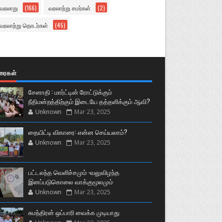
வரலாறு
(166)
வரலாற்று சமர்கள்
(2)
வரலாற்று தொடர்கள்
(45)
ுரைகள்
சேனாதி : மார்ட்டின் ரோட்டுக்கும்
நீதிமன்றத்திற்கும் இடையே தத்தளிக்கும் ஆவி?
Unknown
Mar 23, 2025
தையிட்டி விகாரை: என்ன செய்யலாம்?
Unknown
Mar 23, 2025
பட்டலந்த வெளிச்சமும் -வலுவிழந்த
இனப்படுகொலை வாக்குமூலமும்
Unknown
Mar 23, 2025
சுமந்திரன் ஒப்பாரி வைக்க முடியாது