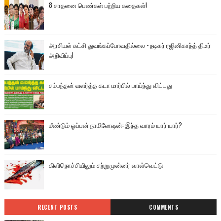
8 சாதனை பெண்கள் பற்றிய கதைகள்!
அரசியல் கட்சி துவங்கப்போவதில்லை - நடிகர் ரஜினிகாந்த் திடீர்
அறிவிப்பு!
சம்பந்தன் வளர்த்த கடா மார்பில் பாய்ந்து விட்டது
மீண்டும் ஓப்பன் நாமினேஷன்: இந்த வாரம் யார் யார்?
கிளிநொச்சியிலும் சற்றுமுன்னர் வாள்வெட்டு
RECENT POSTS
COMMENTS