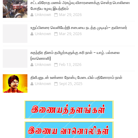
சட்டவிரோத மணல் அகழ்வு விசாரணைக்கு சென்ற பொலிஸை
மோதிய உழவு இயந்திரம்
Unknown
Mar 29, 2026
உறுப்பினரை வெளியேற்றி சபையை நடத்த முடியும்– தவிசாளர்
Unknown
Mar 29, 2026
சுதந்திர தினம் தமிழர்களுக்கு கரி நாள் – யாழ். பல்கலை
(காணொளி)
Unknown
Feb 13, 2026
திலீபனுடன் உண்ணா நோன்பு மேடையில் பதினோராம் நாள்
Unknown
Sept 25, 2025