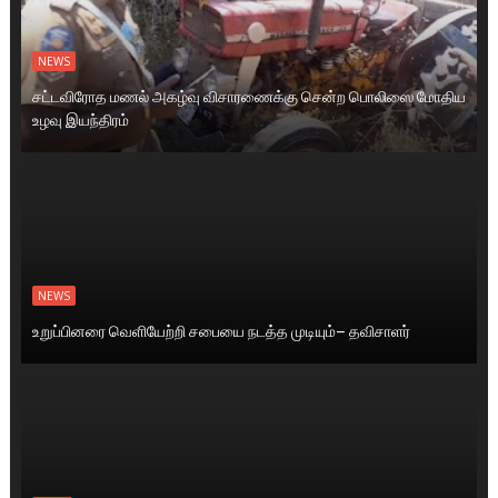
NEWS
சட்டவிரோத மணல் அகழ்வு விசாரணைக்கு சென்ற பொலிஸை மோதிய
உழவு இயந்திரம்
NEWS
உறுப்பினரை வெளியேற்றி சபையை நடத்த முடியும்– தவிசாளர்