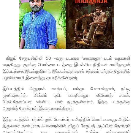
விஜய் சேதுபதியின் 50 -வது படமாக 'மகாராஜா' படம் உருவாகி
வருகிறது. குரங்கு பொம்மை படத்தை இயக்கிய நிதிலன் சாமிநாதன்
இப்படத்தை இயக்குகிறார். இப்படத்தை சுதன் சுந்தரம் மற்றும் ஜெகதீஷ்
பழனிச்சாமி இணைந்து தயாரிக்கின்றனர்.
இப்படத்தில் அனுராக் காஷ்யப், மம்தா மோகன்தாஸ், நட்டி,
முனிஷ்காந்த், சிங்கம் புலி, பாரதிராஜா, வினோத் சாகர்,
பி.எல்.தேனப்பன் உள்ளிட்ட பலர் நடித்துள்ளனர். இந்த படத்துக்கு
அஜனீஷ் லோக்நாத் இசையமைக்கிறார்.
இந்த படத்தின் 'பர்ஸ்ட் லுக்' போஸ்டர், சமீபத்தில் வெளியானது. அதில்.
இதுவரை கண்டிராத அவதாரத்தில் விஜய் சேதுபதி நடிப்பின் தோற்றம்
அமைந்திருந்தது. ஒரு சலூனுக்குள் ஆழ்ந்த சிந்தனையில்