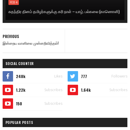
FEB 4
சுதந்திர தினம் தமிழர்களுக்கு கரி நாள் – யாழ். பல்கலை (காணொளி)
PREVIOUS
இன்றைய வானிலை முன்னறிவித்தல்!
SOCIAL COUNTER
248k
777
Likes
Followers
1.22k
1.64k
Subscribes
Subscribes
150
Subscribes
POPULAR POSTS