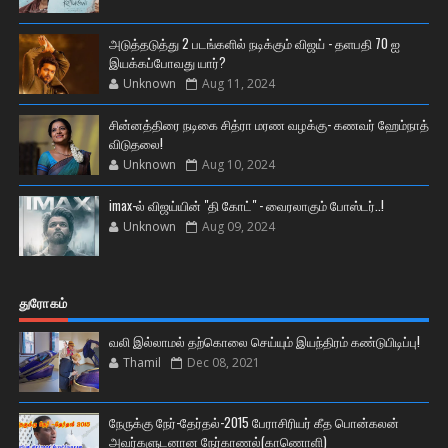
அடுத்தடுத்து 2 படங்களில் நடிக்கும் விஜய் - தளபதி 70 ஐ
இயக்கப்போவது யார்?
Unknown
Aug 11, 2024
சின்னத்திரை நடிகை சித்ரா மரண வழக்கு- கணவர் ஹேம்நாத்
விடுதலை!
Unknown
Aug 10, 2024
imax-ல் விஜய்யின் "தி கோட்" - வைரலாகும் போஸ்டர்..!
Unknown
Aug 09, 2024
துரோகம்
வலி இல்லாமல் தற்கொலை செய்யும் இயந்திரம் கண்டுபிடிப்பு!
Thamil
Dec 08, 2021
நேருக்கு நேர்-தேர்தல்-2015 பேராசிரியர் கீத பொன்கலன்
அவர்களுடனான நேர்காணல்(காணொளி)