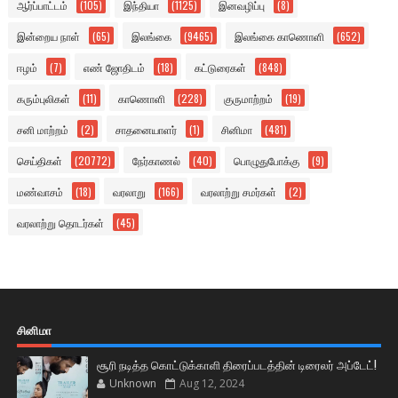
ஆர்ப்பாட்டம்
(105)
இந்தியா
(1125)
இனவழிப்பு
(8)
இன்றைய நாள்
(65)
இலங்கை
(9465)
இலங்கை காணொளி
(652)
ஈழம்
(7)
எண் ஜோதிடம்
(18)
கட்டுரைகள்
(848)
கரும்புலிகள்
(11)
காணொளி
(228)
குருமாற்றம்
(19)
சனி மாற்றம்
(2)
சாதனையாளர்
(1)
சினிமா
(481)
செய்திகள்
(20772)
நேர்காணல்
(40)
பொழுதுபோக்கு
(9)
மண்வாசம்
(18)
வரலாறு
(166)
வரலாற்று சமர்கள்
(2)
வரலாற்று தொடர்கள்
(45)
சினிமா
சூரி நடித்த கொட்டுக்காளி திரைப்படத்தின் டிரைலர் அப்டேட்!
Unknown
Aug 12, 2024