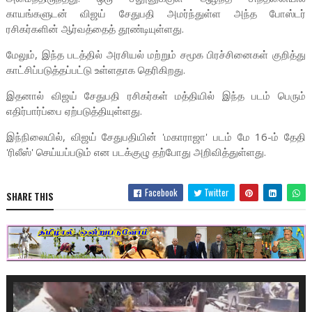
காயங்களுடன் விஜய் சேதுபதி அமர்ந்துள்ள அந்த போஸ்டர்
ரசிகர்களின் ஆர்வத்தைத் தூண்டியுள்ளது.
மேலும், இந்த படத்தில் அரசியல் மற்றும் சமூக பிரச்சினைகள் குறித்து
காட்சிப்படுத்தப்பட்டு உள்ளதாக தெரிகிறது.
இதனால் விஜய் சேதுபதி ரசிகர்கள் மத்தியில் இந்த படம் பெரும்
எதிர்பார்ப்பை ஏற்படுத்தியுள்ளது.
இந்நிலையில், விஜய் சேதுபதியின் 'மகாராஜா' படம் மே 16-ம் தேதி
'ரிலீஸ்' செய்யப்படும் என படக்குழு தற்போது அறிவித்துள்ளது.
Facebook
Twitter
SHARE THIS