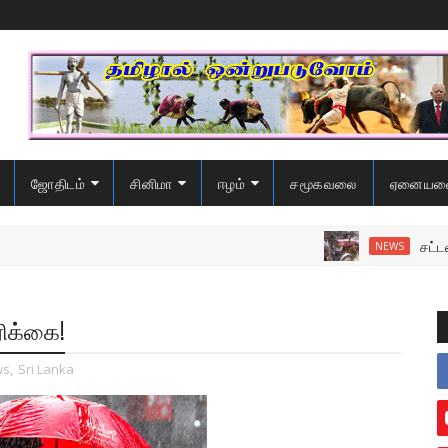
ஜோதிடம்
சினிமா
ஈழம்
சமூகவலை
ஏனையவ
சட்டவிரோத
NEWS
ரிக்கை!
ws
,
Sri Lanka