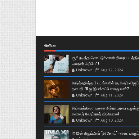
சினிமா
சூரி நடித்த கொட்டுக்காளி திரைப்படத்தி
டிரைலர் அப்டேட்!
Unknown
Aug 12, 2024
அடுத்தடுத்து 2 படங்களில் நடிக்கும் விஜய்
தளபதி 70 ஐ இயக்கப்போவது யார்?
Unknown
Aug 11, 2024
சின்னத்திரை நடிகை சித்ரா மரண வழக்கு
கணவர் ஹேம்நாத் விடுதலை!
Unknown
Aug 10, 2024
imax-ல் விஜய்யின் "தி கோட்" - வைரலாகும
போஸ்டர்..!