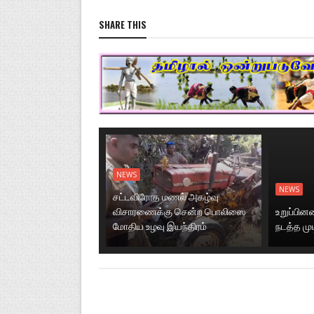
SHARE THIS
NEWS
NEWS
சட்டவிரோத மணல் அகழ்வு
விசாரணைக்கு சென்ற பொலிஸை
உறுப்பி
மோதிய உழவு இயந்திரம்
நடத்த மு