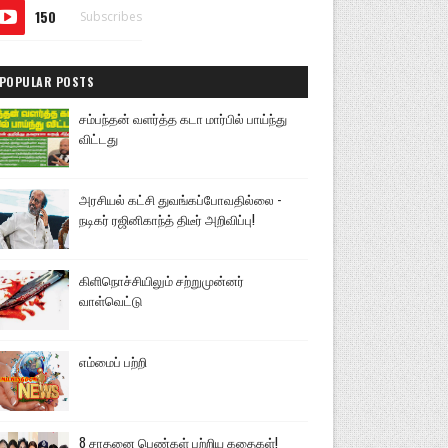
150
Subscribes
POPULAR POSTS
சம்பந்தன் வளர்த்த கடா மார்பில் பாய்ந்து
விட்டது
அரசியல் கட்சி துவங்கப்போவதில்லை -
நடிகர் ரஜினிகாந்த் திடீர் அறிவிப்பு!
கிளிநொச்சியிலும் சற்றுமுன்னர்
வாள்வெட்டு
எம்மைப் பற்றி
8 சாதனை பெண்கள் பற்றிய கதைகள்!