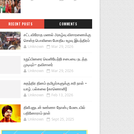
RECENT POSTS
COMMENTS
சட்டவிரோத மணல் அகழ்வு விசாரணைக்கு
சென்ற பொலிஸை மோதிய உழவு இயந்திரம்
Unknown
Mar 29, 2026
உறுப்பினரை வெளியேற்றி சபையை நடத்த
முடியும்– தவிசாளர்
Unknown
Mar 29, 2026
சுதந்திர தினம் தமிழர்களுக்கு கரி நாள் –
யாழ். பல்கலை (காணொளி)
Unknown
Feb 13, 2026
திலீபனுடன் உண்ணா நோன்பு மேடையில்
பதினோராம் நாள்
Unknown
Sept 25, 2025