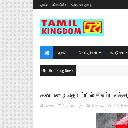
முகப்பு
எம்மைப்பற்றி
தொடர்புகளுக்கு
முகப்பு
செய்திகள்
கட்டுரை
Breaking News
கனமழை தொடர்பில் சிவப்பு எச்ச
news
2 years ago
இலங்கை
,
செய்தி
,
Ne