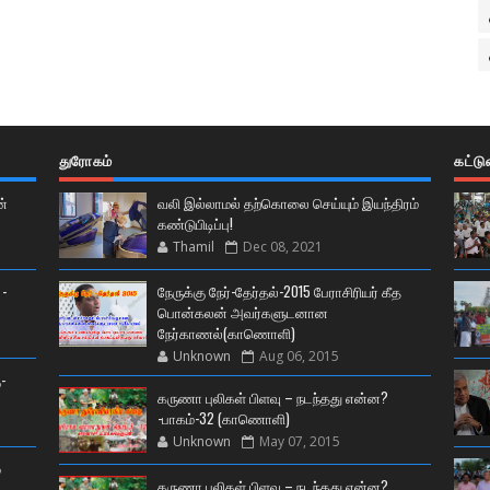
துரோகம்
கட்ட
ன்
வலி இல்லாமல் தற்கொலை செய்யும் இயந்திரம்
கண்டுபிடிப்பு!
Thamil
Dec 08, 2021
 -
நேருக்கு நேர்-தேர்தல்-2015 பேராசிரியர் கீத
பொன்கலன் அவர்களுடனான
நேர்காணல்(காணொளி)
Unknown
Aug 06, 2015
-
கருணா புலிகள் பிளவு – நடந்தது என்ன?
-பாகம்-32 (காணொளி)
Unknown
May 07, 2015
்
கருணா புலிகள் பிளவு – நடந்தது என்ன?