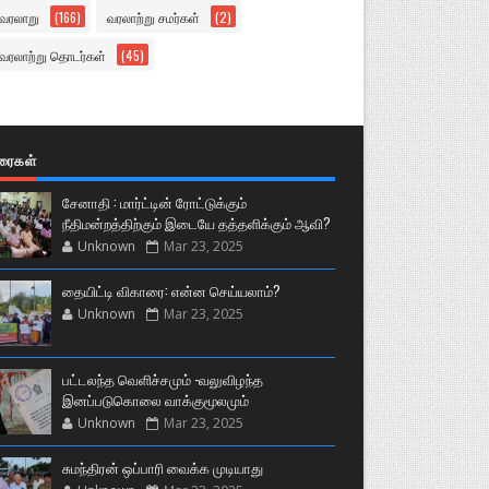
வரலாறு
(166)
வரலாற்று சமர்கள்
(2)
வரலாற்று தொடர்கள்
(45)
ுரைகள்
சேனாதி : மார்ட்டின் ரோட்டுக்கும்
நீதிமன்றத்திற்கும் இடையே தத்தளிக்கும் ஆவி?
Unknown
Mar 23, 2025
தையிட்டி விகாரை: என்ன செய்யலாம்?
Unknown
Mar 23, 2025
பட்டலந்த வெளிச்சமும் -வலுவிழந்த
இனப்படுகொலை வாக்குமூலமும்
Unknown
Mar 23, 2025
சுமந்திரன் ஒப்பாரி வைக்க முடியாது