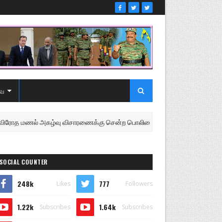
ை
 மணல் அகழ்வு விசாரணைக்கு சென்ற பொலிஸை மோதிய உழவு இயந்திரம்
SOCIAL COUNTER
248k
777
Likes
Followers
1.22k
1.64k
Subscribes
Subscribes