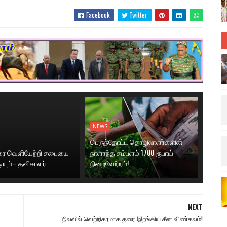
Facebook
Twitter
NEWS
பெருந்தோட்ட தொழிலாளர்களின்
னரை வெளியேற்றி சபையை
நாளாந்த சம்பளம் 1700 ரூபாய்
டியும்– தவிசாளர்
நிறைவேற்றம்!
NEXT
நிலவில் வெற்றிகரமாக தரை இறங்கிய சீன விண்கலம்!