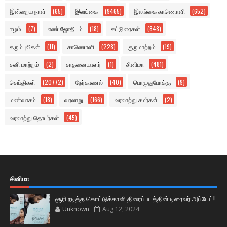
இன்றைய நாள்
(65)
இலங்கை
(9465)
இலங்கை காணொளி
(652)
ஈழம்
(7)
எண் ஜோதிடம்
(18)
கட்டுரைகள்
(848)
கரும்புலிகள்
(11)
காணொளி
(228)
குருமாற்றம்
(19)
சனி மாற்றம்
(2)
சாதனையாளர்
(1)
சினிமா
(481)
செய்திகள்
(20772)
நேர்காணல்
(40)
பொழுதுபோக்கு
(9)
மண்வாசம்
(18)
வரலாறு
(166)
வரலாற்று சமர்கள்
(2)
வரலாற்று தொடர்கள்
(45)
சினிமா
சூரி நடித்த கொட்டுக்காளி திரைப்படத்தின் டிரைலர் அப்டேட்!
Unknown
Aug 12, 2024