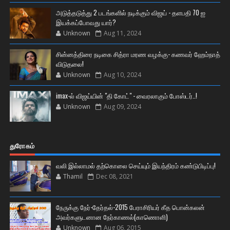
அடுத்தடுத்து 2 படங்களில் நடிக்கும் விஜய் - தளபதி 70 ஐ
இயக்கப்போவது யார்?
Unknown
Aug 11, 2024
சின்னத்திரை நடிகை சித்ரா மரண வழக்கு- கணவர் ஹேம்நாத்
விடுதலை!
Unknown
Aug 10, 2024
imax-ல் விஜய்யின் "தி கோட்" - வைரலாகும் போஸ்டர்..!
Unknown
Aug 09, 2024
துரோகம்
வலி இல்லாமல் தற்கொலை செய்யும் இயந்திரம் கண்டுபிடிப்பு!
Thamil
Dec 08, 2021
நேருக்கு நேர்-தேர்தல்-2015 பேராசிரியர் கீத பொன்கலன்
அவர்களுடனான நேர்காணல்(காணொளி)
Unknown
Aug 06, 2015