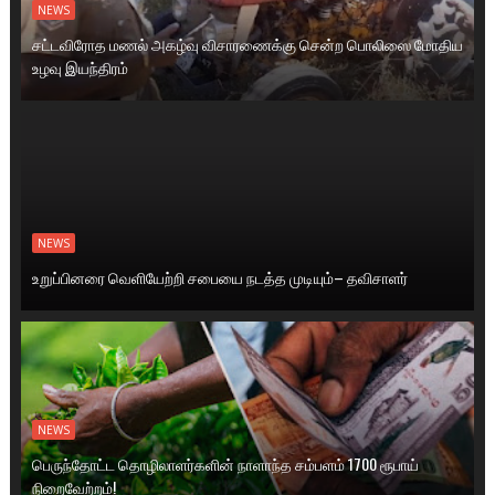
NEWS
சட்டவிரோத மணல் அகழ்வு விசாரணைக்கு சென்ற பொலிஸை மோதிய
உழவு இயந்திரம்
NEWS
உறுப்பினரை வெளியேற்றி சபையை நடத்த முடியும்– தவிசாளர்
NEWS
பெருந்தோட்ட தொழிலாளர்களின் நாளாந்த சம்பளம் 1700 ரூபாய்
நிறைவேற்றம்!