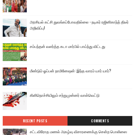
அரசியல் கட்சி துவங்கப்போவதில்லை - நடிகர் ரஜினிகாந்த் திடீர்
அறிவிப்பு!
சம்பந்தன் வளர்த்த கடா மார்பில் பாய்ந்து விட்டது
மீண்டும் ஓப்பன் நாமினேஷன்: இந்த வாரம் யார் யார்?
கிளிநொச்சியிலும் சற்றுமுன்னர் வாள்வெட்டு
RECENT POSTS
COMMENTS
சட்டவிரோத மணல் அகழ்வு விசாரணைக்கு சென்ற பொலிஸை