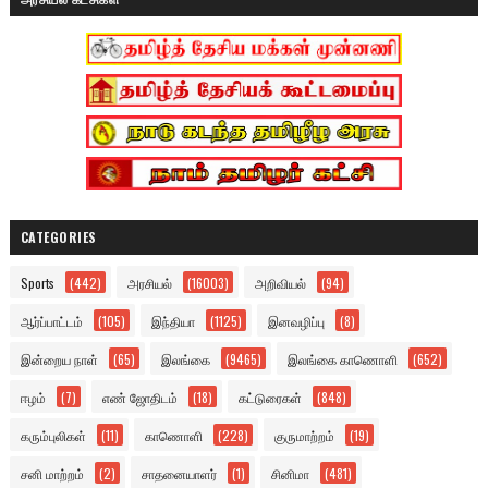
CATEGORIES
Sports
(442)
அரசியல்
(16003)
அறிவியல்
(94)
ஆர்ப்பாட்டம்
(105)
இந்தியா
(1125)
இனவழிப்பு
(8)
இன்றைய நாள்
(65)
இலங்கை
(9465)
இலங்கை காணொளி
(652)
ஈழம்
(7)
எண் ஜோதிடம்
(18)
கட்டுரைகள்
(848)
கரும்புலிகள்
(11)
காணொளி
(228)
குருமாற்றம்
(19)
சனி மாற்றம்
(2)
சாதனையாளர்
(1)
சினிமா
(481)