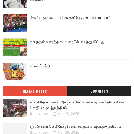
மீண்டும் ஓப்பன் நாமினேஷன்: இந்த வாரம் யார் யார்?
சம்பந்தன் வளர்த்த கடா மார்பில் பாய்ந்து விட்டது
எம்மைப் பற்றி
RECENT POSTS
COMMENTS
சட்டவிரோத மணல் அகழ்வு விசாரணைக்கு சென்ற பொலிஸை
மோதிய உழவு இயந்திரம்
Unknown
Mar 29, 2026
உறுப்பினரை வெளியேற்றி சபையை நடத்த முடியும்– தவிசாளர்
Unknown
Mar 29, 2026