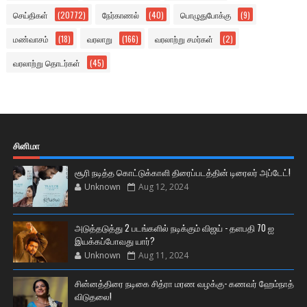
செய்திகள்
(20772)
நேர்காணல்
(40)
பொழுதுபோக்கு
(9)
மண்வாசம்
(18)
வரலாறு
(166)
வரலாற்று சமர்கள்
(2)
வரலாற்று தொடர்கள்
(45)
சினிமா
சூரி நடித்த கொட்டுக்காளி திரைப்படத்தின் டிரைலர் அப்டேட்!
Unknown
Aug 12, 2024
அடுத்தடுத்து 2 படங்களில் நடிக்கும் விஜய் - தளபதி 70 ஐ
இயக்கப்போவது யார்?
Unknown
Aug 11, 2024
சின்னத்திரை நடிகை சித்ரா மரண வழக்கு- கணவர் ஹேம்நாத்
விடுதலை!