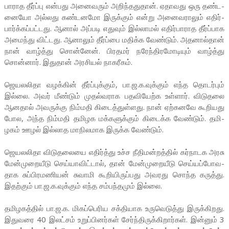
பா­ராத தீர்ப்பு என்­பது அனை­வரும் அறிந்­த­துதான். ஏதா­வது ஒரு தண்­ட­
னையோ அல்­லது கண்­ட­னமோ இருக்கும் என்று அனை­வ­ராலும் எதிர்­
பார்க்­கப்­பட்­டது. ஆனால் அப்­படி எதுவும் இல்­லாமல் எதிர்­பா­ராத தீர்ப்­பாக
அமைந்து விட்­டது. ஆனாலும் தீர்ப்பை மதிக்க வேண்டும். அத­னால்தான்
நான் வாழ்த்து சொன்னேன். பிர­தமர் நரேந்­தி­ர­மோ­டியும் வாழ்த்து
சொன்னார். இதுதான் அர­சியல் நாக­ரீகம்.
ஜெய­ல­லிதா வழக்கின் தீர்ப்­புக்கும், பா.ஜ.க.வுக்கும் எந்த தொடர்பும்
இல்லை. அவர் மீண்டும் முதல்­வ­ராக பத­வி­யேற்க உள்ளார். விடு­தலை
ஆனதால் அவ­ருக்கு நிம்­மதி கிடைத்­துள்­ளது. நான் ஏற்­க­னவே கூறி­யது
போல, அந்த நிம்­மதி தமி­ழக மக்­க­ளுக்கும் கிடைக்க வேண்டும். தமி­
ழகம் ஊழல் இல்­லாத மாநி­ல­மாக இருக்க வேண்டும்.
ஜெய­ல­லிதா விடு­த­லையை எதிர்த்து உச்ச நீதி­மன்­றத்தில் கர்­நா­டக அரசு
மேன்­மு­றை­யீடு செய்­யா­விட்டால், தான் மேன்­மு­றை­யீடு செய்­யப்­போ­வ­
தாக சுப்­பி­ர­ம­ணியன் சுவாமி கூறி­யி­ருப்­பது அவ­ரது சொந்த கருத்து.
இதற்கும் பா.ஜ.க.வுக்கும் எந்த சம்­பந்­தமும் இல்லை.
தமி­ழ­கத்தில் பா.ஜ.க. மிகப்­பெ­ரிய சக்­தி­யாக உரு­வெ­டுத்து இருக்­கி­றது.
இது­வரை 40 இலட்சம் உறுப்­பி­னர்கள் சேர்ந்­தி­ருக்­கி­றார்கள். இன்னும் 3