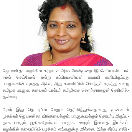
ஜெய­ல­லிதா வழக்கில் கர்­நா­டக அரசு மேன்­மு­றை­யீடு செய்­யா­விட்டால்
நான் செய்வேன் என்று சுப்­பி­ர­ம­ணியன் சுவாமி கூறி­யி­ருப்­பது
பா.ஜ.க.வின் கருத்து அல்ல, அது சுவா­மியின் சொந்தக் கருத்து என்று
தமி­ழக பா.ஜ.க. தலைவர் டாக்டர் தமி­ழிசை செளந்­த­ர­ராஜன் தெரி­வித்­
துள்ளார்.
அவர் இது தொடர்பில் மேலும் தெரி­வித்­துள்­ள­தா­வது, முன்னாள்
முதல்வர் ஜெய­ல­லிதா விடு­த­லைக்கும், பா.ஜ.க.வுக்கும் தொடர்பு இருப்­ப­
தாக பலரும் யூகிக்­கி­றார்கள். பா.ஜ.க. ஊழல் இல்­லாத இயக்கம்.
வழக்கில் தலை­யிடும் பழக்கம் எங்­க­ளுக்கு இல்லை. இந்த தீர்ப்பு எதிர்­