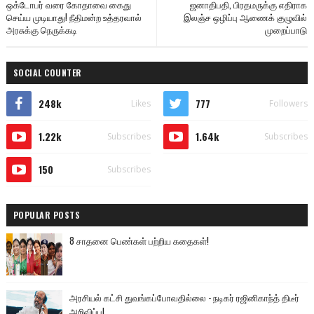
ஒக்டோபர் வரை கோதாவை கைது
ஜனா­தி­பதி, பிர­த­ம­ருக்கு எதி­ராக
செய்ய முடியாது! நீதிமன்ற உத்தரவால்
இலஞ்ச ஒழிப்பு ஆணைக் குழுவில்
அரசுக்கு நெருக்கடி
முறைப்­பாடு
SOCIAL COUNTER
248k
777
Likes
Followers
1.22k
1.64k
Subscribes
Subscribes
150
Subscribes
POPULAR POSTS
8 சாதனை பெண்கள் பற்றிய கதைகள்!
அரசியல் கட்சி துவங்கப்போவதில்லை - நடிகர் ரஜினிகாந்த் திடீர்
அறிவிப்பு!