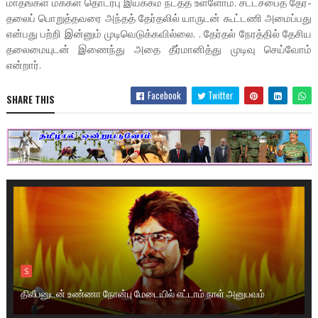
மாதங்கள் மக்கள் தொடர்பு இயக்கம் நடத்த உள்ளோம். சட்­ட­சபைத் தேர்­
தலைப் பொறுத்­த­வரை அந்தத் தேர்­தலில் யாருடன் கூட்டணி அமைப்பது
என்பது பற்றி இன்னும் முடிவெடுக்கவில்லை. . தேர்தல் நேரத்தில் தேசிய
தலைமையுடன் இணைந்து அதை தீர்மானித்து முடிவு செய்வோம்
என்றார்.
Facebook
Twitter
SHARE THIS
S
திலீபனுடன் உண்ணா நோன்பு மேடையில் எட்டாம் நாள் அனுபவம்