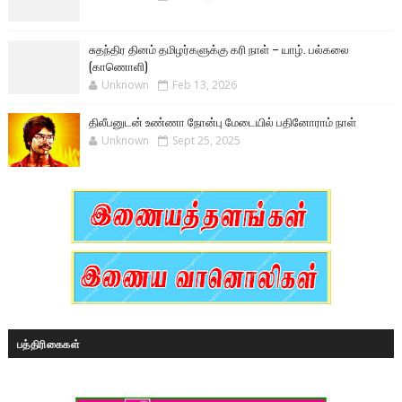
சுதந்திர தினம் தமிழர்களுக்கு கரி நாள் – யாழ். பல்கலை
(காணொளி)
Unknown
Feb 13, 2026
திலீபனுடன் உண்ணா நோன்பு மேடையில் பதினோராம் நாள்
Unknown
Sept 25, 2025
பத்திரிகைகள்